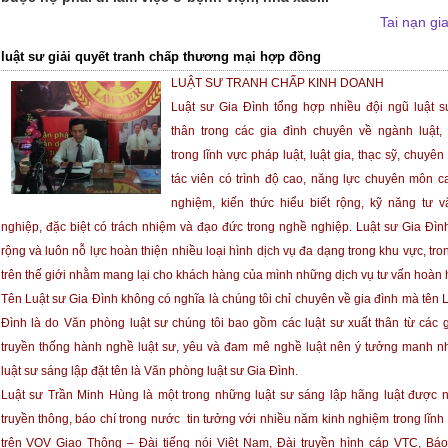
Tai nạn gi
luật sư giải quyết tranh chấp thương mại hợp đồng
LUẬT SƯ TRANH CHẤP KINH DOANH
Luật sư Gia Đình tổng hợp nhiều đội ngũ luật sư
thân trong các gia đình chuyên về ngành luật,
trong lĩnh vực pháp luật, luật gia, thạc sỹ, chuyên
tác viên có trình độ cao, năng lực chuyên môn ca
nghiệm, kiến thức hiểu biết rộng, kỹ năng tư 
nghiệp, đặc biệt có trách nhiệm và đạo đức trong nghề nghiệp. Luật sư Gia Đì
rộng và luôn nỗ lực hoàn thiện nhiều loại hình dịch vụ đa dạng trong khu vực, tr
trên thế giới nhằm mang lại cho khách hàng của mình những dịch vụ tư vấn hoàn 
Tên Luật sư Gia Đình không có nghĩa là chúng tôi chỉ chuyên về gia đình mà tên 
Đình là do Văn phòng luật sư chúng tôi bao gồm các luật sư xuất thân từ các g
truyền thống hành nghề luật sư, yêu và đam mê nghề luật nên ý tưởng manh n
luật sư sáng lập đặt tên là Văn phòng luật sư Gia Đình.
Luật sư Trần Minh Hùng là một trong những luật sư sáng lập hãng luật được 
truyền thông, báo chí trong nước tin tưởng với nhiều năm kinh nghiệm trong lĩnh
trên VOV Giao Thông – Đài tiếng nói Việt Nam, Đài truyền hình cáp VTC, Báo