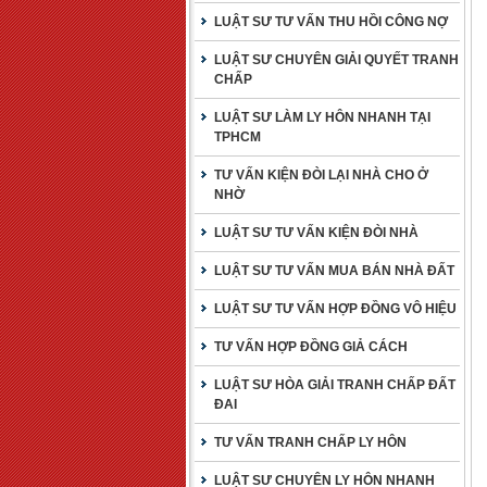
LUẬT SƯ TƯ VẤN THU HỒI CÔNG NỢ
LUẬT SƯ CHUYÊN GIẢI QUYẾT TRANH
CHẤP
LUẬT SƯ LÀM LY HÔN NHANH TẠI
TPHCM
TƯ VẤN KIỆN ĐÒI LẠI NHÀ CHO Ở
NHỜ
LUẬT SƯ TƯ VẤN KIỆN ĐÒI NHÀ
LUẬT SƯ TƯ VẤN MUA BÁN NHÀ ĐẤT
LUẬT SƯ TƯ VẤN HỢP ĐỒNG VÔ HIỆU
TƯ VẤN HỢP ĐỒNG GIẢ CÁCH
LUẬT SƯ HÒA GIẢI TRANH CHẤP ĐẤT
ĐAI
TƯ VẤN TRANH CHẤP LY HÔN
LUẬT SƯ CHUYÊN LY HÔN NHANH