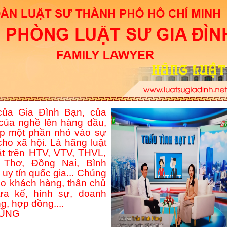
ủa Gia Đình Bạn, của
của nghề lên hàng đầu,
p một phần nhỏ vào sự
ho xã hội. Là hãng luật
ật trên HTV, VTV, THVL,
Thơ, Đồng Nai, Bình
uy tín quốc gia... Chúng
ho khách hàng, thân chủ
hừa kế, hình sự, doanh
g, hợp đồng....
HÙNG