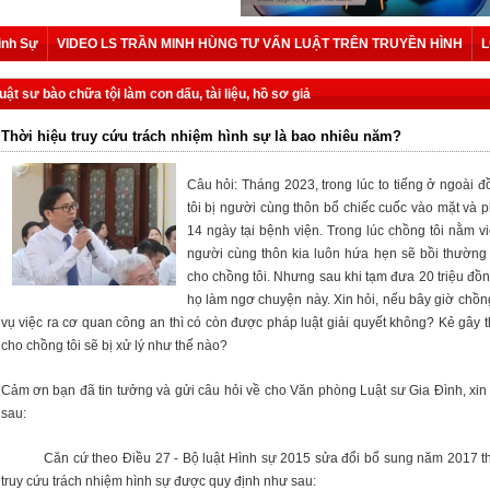
ình Sự
VIDEO LS TRẦN MINH HÙNG TƯ VẤN LUẬT TRÊN TRUYỀN HÌNH
L
luật sư bào chữa tội làm con dấu, tài liệu, hồ sơ giả
Thời hiệu truy cứu trách nhiệm hình sự là bao nhiêu năm?
Câu hỏi: Tháng 2023, trong lúc to tiếng ở ngoài 
tôi bị người cùng thôn bổ chiếc cuốc vào mặt và ph
14 ngày tại bệnh viện. Trong lúc chồng tôi nằm v
người cùng thôn kia luôn hứa hẹn sẽ bồi thường
cho chồng tôi. Nhưng sau khi tạm đưa 20 triệu đồn
họ làm ngơ chuyện này. Xin hỏi, nếu bây giờ chồng
vụ việc ra cơ quan công an thì có còn được pháp luật giải quyết không? Kẻ gây 
cho chồng tôi sẽ bị xử lý như thế nào?
Cảm ơn bạn đã tin tưởng và gửi câu hỏi về cho Văn phòng Luật sư Gia Đình,
xin 
sau:
​
Căn cứ theo Điều 27 - Bộ luật Hình sự 2015 sửa đổi bổ sung năm 2017 th
truy cứu trách nhiệm hình sự được quy định như sau: