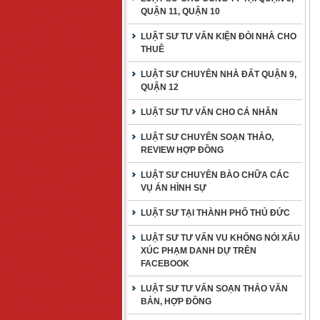
QUẬN 11, QUẬN 10
LUẬT SƯ TƯ VẤN KIỆN ĐÒI NHÀ CHO
THUÊ
LUẬT SƯ CHUYÊN NHÀ ĐẤT QUẬN 9,
QUẬN 12
LUẬT SƯ TƯ VẤN CHO CÁ NHÂN
LUẬT SƯ CHUYÊN SOẠN THẢO,
REVIEW HỢP ĐỒNG
LUẬT SƯ CHUYÊN BÀO CHỮA CÁC
VỤ ÁN HÌNH SỰ
LUẬT SƯ TẠI THÀNH PHỐ THỦ ĐỨC
LUẬT SƯ TƯ VẤN VU KHỐNG NÓI XẤU
XÚC PHẠM DANH DỰ TRÊN
FACEBOOK
LUẬT SƯ TƯ VẤN SOẠN THẢO VĂN
BẢN, HỢP ĐỒNG