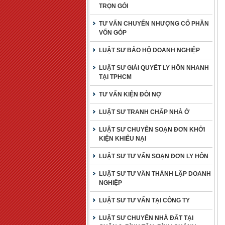
TRỌN GÓI
TƯ VẤN CHUYỂN NHƯỢNG CỔ PHẦN
VỐN GÓP
LUẬT SƯ BẢO HỘ DOANH NGHIỆP
LUẬT SƯ GIẢI QUYẾT LY HÔN NHANH
TẠI TPHCM
TƯ VẤN KIỆN ĐÒI NỢ
LUẬT SƯ TRANH CHẤP NHÀ Ở
LUẬT SƯ CHUYÊN SOẠN ĐƠN KHỞI
KIỆN KHIẾU NẠI
LUẬT SƯ TƯ VẤN SOẠN ĐƠN LY HÔN
LUẬT SƯ TƯ VẤN THÀNH LẬP DOANH
NGHIỆP
LUẬT SƯ TƯ VẤN TẠI CÔNG TY
LUẬT SƯ CHUYÊN NHÀ ĐẤT TẠI