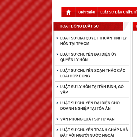
Giới thiệu
Luật Sư Bào Chữa H
HOẠT ĐỘNG LUẬT SƯ
LUẬT SƯ GIẢI QUYẾT THUẬN TÌNH LY
HÔN TẠI TPHCM
LUẬT SƯ CHUYÊN ĐẠI DIỆN ỦY
QUYỀN LY HÔN
LUẬT SƯ CHUYÊN SOẠN THẢO CÁC
LOẠI HỢP ĐỒNG
LUẬT SƯ LY HÔN TẠI TÂN BÌNH, GÒ
VẤP
LUẬT SƯ CHUYÊN ĐẠI DIỆN CHO
DOANH NGHIỆP TẠI TÒA ÁN
VĂN PHÒNG LUẬT SƯ TƯ VẤN
LUẬT SƯ CHUYÊN TRANH CHẤP NHÀ
ĐẤT VỚI NGƯỜI NƯỚC NGOÀI