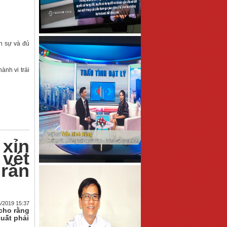
nh sự và đủ
ành vi trái
 xỉn
vét
 răn
5/2019 15:37
 cho rằng
uất phải