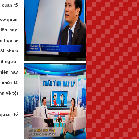
ơ quan tổ
a cơ quan
iện nay.
n trục lợ
tội phạm
ít người
 hiện nay
ổ chức là
nh về tội
 quan, tổ