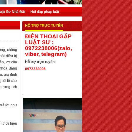
uật Sư Nhà Đất
Hỏi đáp pháp luật
HỖ TRỢ TRỰC TUYẾN
ĐIỆN THOẠI GẶP
LUẬT SƯ :
0972238006(zalo,
đồng, chồng
viber, telegram)
ải điều trị
Hỗ trợ trực tuyến:
iện, vợ của
 thỏa đáng
0972238006
g, gia đình
 tôi tố cáo
thương tích
trả lời như
ì thời hiệu