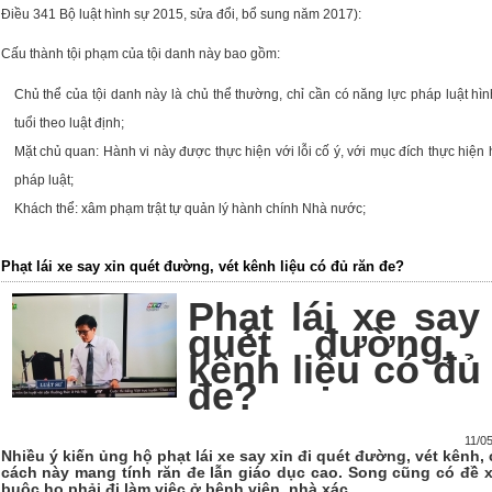
Điều 341 Bộ luật hình sự 2015, sửa đổi, bổ sung năm 2017):
Cấu thành
tội phạm
của tội danh này bao gồm:
Chủ thể của tội danh này là chủ thể thường, chỉ cần có năng lực pháp luật hì
tuổi theo luật định;
Mặt chủ quan: Hành vi này được thực hiện với lỗi cố ý, với mục đích thực hiện h
pháp luật;
Khách thể: xâm phạm trật tự quản lý hành chính Nhà nước;
Phạt lái xe say xỉn quét đường, vét kênh liệu có đủ răn đe?
Phạt lái xe say
quét đường, 
kênh liệu có đủ
đe?
11/0
Nhiều ý kiến ủng hộ phạt lái xe say xỉn đi quét đường, vét kênh,
cách này mang tính răn đe lẫn giáo dục cao. Song cũng có đề x
buộc họ phải đi làm việc ở bệnh viện, nhà xác...