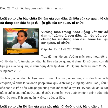
Điều 27: Thời hiệu truy cứu trách nhiệm hình sự
Luật sư tư vấn bào chữa tội làm giả con dấu, tài liệu của cơ quan, tổ ch
sử dụng con dấu hoặc tài liệu giả của cơ quan, tổ chức
Vướng mắc trong hoạt động xét xử đối
danh: “Làm giả con dấu, tài liệu của cơ
chức; tội sử dụng con dấu hoặc tài liệ
cơ quan, tổ chức”
Cập nhật lúc: 11:47 27/12/2022
Trao đổi nghiệp vụ: Vướng mắc trong hoạt động 
với tội danh: “Làm giả con dấu, tài liệu của cơ quan, tổ chức; tội sử dụng con d
liệu giả của cơ quan, tổ chức” quy định tại điều 341 Bộ luật hình sự năm 2015,
sung năm 2017.
Tội làm giả con dấu, tài liệu của cơ quan, tổ chức, tội sử dụng con dấu hoặc tài l
cơ quan, tổ chức là tội danh ghép được quy định trong cùng một điều luật (Điều
các hành vi trên đều xâm phạm cùng một khách thể được BLHS bảo vệ, đó là trật
hành chính của nhà nước, của tổ chức trong lĩnh vực quản lý hành chính của nh
tổ chức trong lĩnh vực quản lý về con dấu, tài liệu.
Luật sư tư vấn tội làm giả giấy xác nhận đi đường giả, bằng cấp giả