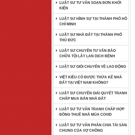
LUẬT SƯ TƯ VẤN SOẠN ĐƠN KHỞI
KIỆN
LUẬT SƯ HÌNH SỰ TẠI THÀNH PHỐ HỒ
CHÍ MINH
LUẬT SƯ NHÀ ĐẤT TẠI THÀNH PHỐ
THỦ ĐỨC
LUẬT SƯ CHUYÊN TƯ VẤN BÀO
CHỮA TỘI LÂY LAN DỊCH BỆNH
LUẬT SƯ GIỎI CHUYÊN VỀ LAO ĐỘNG
VIỆT KIỀU CÓ ĐƯỢC THỪA KẾ NHÀ
ĐẤT TẠI VIỆT NAM KHÔNG?
LUẬT SƯ CHUYÊN GIẢI QUYẾT TRANH
CHẤP MUA BÁN NHÀ ĐẤT
LUẬT SƯ TƯ VẤN TRANH CHẤP HỢP
ĐỒNG THUÊ NHÀ MÙA COVID
LUẬT SƯ TƯ VẤN PHÂN CHIA TÀI SẢN
CHUNG CỦA VỢ CHỒNG