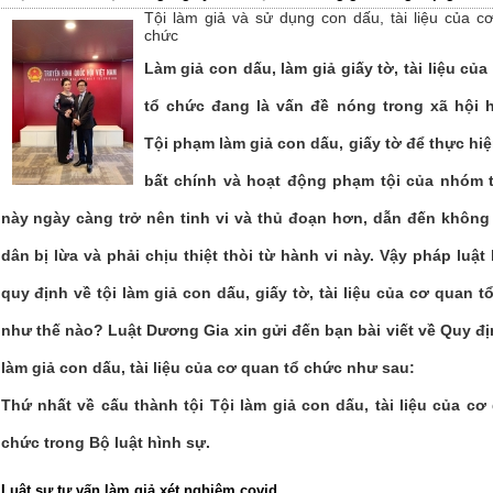
Tội làm giả và sử dụng con dấu, tài liệu của c
chức
Làm giả con dấu, làm giả giấy tờ, tài liệu củ
tổ chức đang là vấn đề nóng trong xã hội h
Tội phạm làm giả con dấu, giấy tờ để thực hiệ
bất chính và hoạt động phạm tội của nhóm 
này ngày càng trở nên tinh vi và thủ đoạn hơn, dẫn đến không 
dân bị lừa và phải chịu thiệt thòi từ hành vi này. Vậy pháp luật
quy định về tội làm giả con dấu, giấy tờ, tài liệu của cơ quan t
như thế nào? Luật Dương Gia xin gửi đến bạn bài viết về Quy đị
làm giả con dấu, tài liệu của cơ quan tổ chức như sau:
Thứ nhất về cấu thành tội Tội làm giả con dấu, tài liệu của cơ
chức trong Bộ luật hình sự.
Luật sư tư vấn làm giả xét nghiệm covid