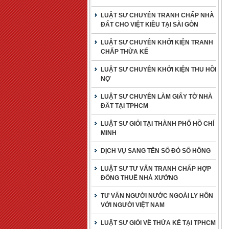
LUẬT SƯ CHUYÊN TRANH CHẤP NHÀ
ĐẤT CHO VIỆT KIỀU TẠI SÀI GÒN
LUẬT SƯ CHUYÊN KHỞI KIỆN TRANH
CHẤP THỪA KẾ
LUẬT SƯ CHUYÊN KHỞI KIỆN THU HỒI
NỢ
LUẬT SƯ CHUYÊN LÀM GIẤY TỜ NHÀ
ĐẤT TẠI TPHCM
LUẬT SƯ GIỎI TẠI THÀNH PHỐ HỒ CHÍ
MINH
DỊCH VỤ SANG TÊN SỔ ĐỎ SỔ HỒNG
LUẬT SƯ TƯ VẤN TRANH CHẤP HỢP
ĐỒNG THUÊ NHÀ XƯỞNG
TƯ VẤN NGƯỜI NƯỚC NGOÀI LY HÔN
VỚI NGƯỜI VIỆT NAM
LUẬT SƯ GIỎI VỀ THỪA KẾ TẠI TPHCM