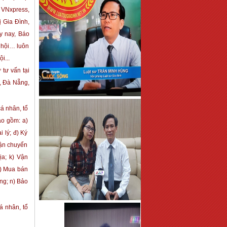
 VNxpress,
ị Gia Đình,
y nay, Báo
 hội… luôn
i...
 tư vấn tại
, Đà Nẵng,
á nhân, tổ
ao gồm: a)
 lý; đ) Ký
Vận chuyển
a; k) Vận
) Mua bán
àng; n) Bảo
á nhân, tổ