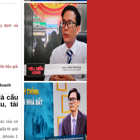
y định xử
ài liệu giả
 doanh
à cấu
u, tài
ác của cơ
giấy tờ giải
. (khoản 1