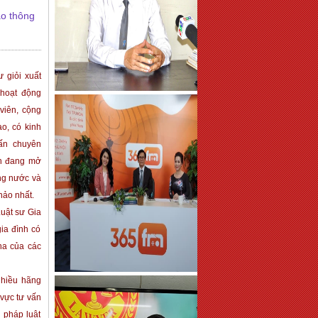
ao thông
 giỏi xuất
 hoạt động
 viên, cộng
o, có kinh
vấn chuyên
nh đang mở
ong nước và
hảo nhất.
Luật sư Gia
ia đình có
ha của các
nhiều hãng
 vực tư vấn
 pháp luật