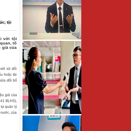
ức; tội
 với tội
 quan, tổ
u giả của
xét xử đối
ấu hoặc tài
 sửa đổi bổ
iệu giả của
 341 BLHS),
 tự quản lý
à nước, của