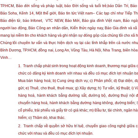
TP.HCM, Báo đời sống và pháp luật, báo Đời sống và tuổi trẻ,báo Dân Trí, Báo
Báo Soha, Kênh 14, Một thế giới, Báo tin tức Việt nam– Các tạp chí như Tiếp Th
Báo điện tử, báo Infonet, VTC NEW, Báo Mới, Báo gia đình Việt nam, Báo ngà
người lao động, Báo Công an nhân dân, Kiến thức ngày nay, Báo Gia đình và xã
mang lại niềm tin cho khách hàng và ghi nhận sự đóng góp của chúng tôi cho xã hộ
Chúng tôi chuyên tư vấn và thực hiện dịch vụ tại các tỉnh khắp trên cả nước như
Bình Dương, TP.HCM, đồng nai, Long An, Vũng Tàu, Hà Nội, Nha Trang, biên hòa
Vinh…
1.
Tranh chấp phát sinh trong hoạt động kinh doanh, thương mại giữa c
chức có đăng ký kinh doanh với nhau và đều có mục đích lợi nhuận b
Mua bán hàng hoá; b) Cung ứng dịch vụ; c) Phân phối; d) Đại diện, đại
gửi; e) Thuê, cho thuê, thuê mua; g) Xây dựng; h) Tư vấn, kỹ thuật; i) 
hàng hoá, hành khách bằng đường sắt, đường bộ, đường thuỷ nội đị
chuyển hàng hoá, hành khách bằng đường hàng không, đường biển; l
cổ phiếu, trái phiếu và giấy tờ có giá khác; m) Đầu tư, tài chính, ngân h
hiểm; o) Thăm dò, khai thác.
2.
Tranh chấp về quyền sở hữu trí tuệ, chuyển giao công nghệ giữa c
chức với nhau và đều có mục đích lợi nhuận.