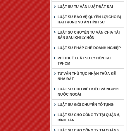
LUẬT SƯ TƯ VẤN LUẬT ĐẤT ĐAI
LUẬT SƯ BẢO VỆ QUYỀN LỢI CHO BỊ
HẠI TRONG VỤ ÁN HÌNH SỰ
LUẬT SƯ CHUYÊN TƯ VẤN CHIA TÀI
SẢN SAU KHI LY HÔN
LUẬT SƯ PHÁP CHẾ DOANH NGHIỆP
PHÍ THUÊ LUẬT SƯ LY HÔN TẠI
TPHCM
TƯ VẤN THỦ TỤC NHẬN THỪA KẾ
NHÀ ĐẤT
LUẬT SƯ CHO VIỆT KIỀU VÀ NGƯỜI
NƯỚC NGOÀI
LUẬT SƯ GIỎI CHUYÊN TỐ TỤNG
LUẬT SƯ CHO CÔNG TY TẠI QUẬN 6,
BÌNH TÂN
LUẬT SƯ CHO CÔNG TY TẠI QUẬN 5,