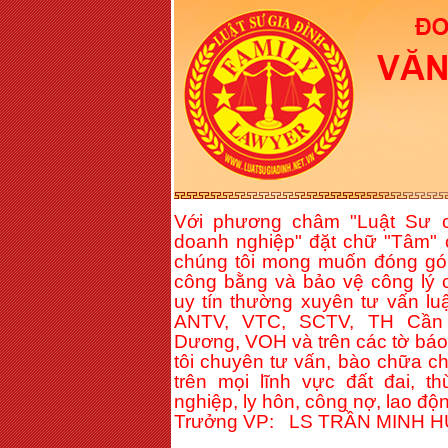
Với phương châm "Luật Sư c
doanh nghiệp" đặt chữ "Tâm" 
chúng tôi mong muốn đóng gó
công bằng và bảo vệ công lý c
uy tín thường xuyên tư vấn lu
ANTV, VTC, SCTV, TH Cần 
Dương, VOH và trên các tờ báo 
tôi chuyên tư vấn, bào chữa c
trên mọi lĩnh vực đất đai, t
nghiệp, ly hôn, công nợ, lao độn
Trưởng VP: LS TRẦN MINH 