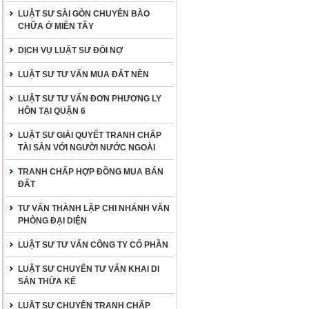
LUẬT SƯ SÀI GÒN CHUYÊN BÀO
CHỮA Ở MIỀN TÂY
DỊCH VỤ LUẬT SƯ ĐÒI NỢ
LUẬT SƯ TƯ VẤN MUA ĐẤT NỀN
LUẬT SƯ TƯ VẤN ĐƠN PHƯƠNG LY
HÔN TẠI QUẬN 6
LUẬT SƯ GIẢI QUYẾT TRANH CHẤP
TÀI SẢN VỚI NGƯỜI NƯỚC NGOÀI
TRANH CHẤP HỢP ĐỒNG MUA BÁN
ĐẤT
TƯ VẤN THÀNH LẬP CHI NHÁNH VĂN
PHÒNG ĐẠI DIỆN
LUẬT SƯ TƯ VẤN CÔNG TY CỔ PHẦN
LUẬT SƯ CHUYÊN TƯ VẤN KHAI DI
SẢN THỪA KẾ
LUẬT SƯ CHUYÊN TRANH CHẤP