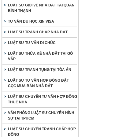
LUẬT SƯ GIỎI VỀ NHÀ ĐẤT TẠI QUẬN
BÌNH THẠNH
TƯ VẤN DU HỌC XIN VISA
LUẬT SƯ TRANH CHẤP NHÀ ĐẤT
LUẬT SƯ TƯ VẤN DI CHÚC
LUẬT SƯ THỪA KẾ NHÀ ĐẤT TẠI GÒ
VẤP
LUẬT SƯ TRANH TỤNG TẠI TÒA ÁN
LUẬT SƯ TƯ VẤN HỢP ĐỒNG ĐẶT
CỌC MUA BÁN NHÀ ĐẤT
LUẬT SƯ CHUYÊN TƯ VẤN HỢP ĐỒNG
THUÊ NHÀ
VĂN PHÒNG LUẬT SƯ CHUYÊN HÌNH
SỰ TẠI TPHCM
LUẬT SƯ CHUYÊN TRANH CHẤP HỢP
ĐỒNG