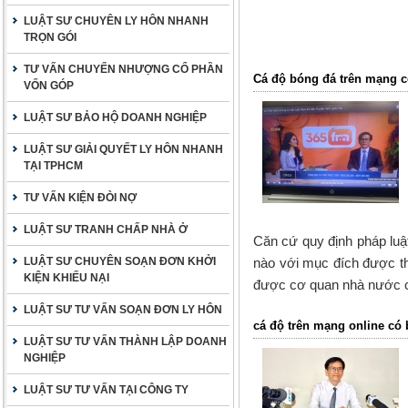
LUẬT SƯ CHUYÊN LY HÔN NHANH
TRỌN GÓI
TƯ VẤN CHUYỂN NHƯỢNG CỔ PHẦN
Cá độ bóng đá trên mạng 
VỐN GÓP
LUẬT SƯ BẢO HỘ DOANH NGHIỆP
LUẬT SƯ GIẢI QUYẾT LY HÔN NHANH
TẠI TPHCM
TƯ VẤN KIỆN ĐÒI NỢ
LUẬT SƯ TRANH CHẤP NHÀ Ở
Căn cứ quy định pháp luật
LUẬT SƯ CHUYÊN SOẠN ĐƠN KHỞI
nào với mục đích được t
KIỆN KHIẾU NẠI
được cơ quan nhà nước có
LUẬT SƯ TƯ VẤN SOẠN ĐƠN LY HÔN
cá độ trên mạng online có
LUẬT SƯ TƯ VẤN THÀNH LẬP DOANH
NGHIỆP
LUẬT SƯ TƯ VẤN TẠI CÔNG TY