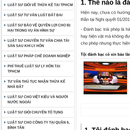
1. Thế nào là đ
LUẬT SƯ GIỎI VỀ THỪA KẾ TẠI TPHCM
Hiện nay, chưa có hướng d
LUẬT SƯ TƯ VẤN LUẬT ĐẤT ĐAI
thần tại
Nghị quyết 01/2
LUẬT SƯ BẢO VỆ QUYỀN LỢI CHO BỊ
- Đánh bạc trái phép
là hà
HẠI TRONG VỤ ÁN HÌNH SỰ
hay hiện vật mà không đ
LUẬT SƯ CHUYÊN TƯ VẤN CHIA TÀI
cho phép nhưng thực hiện
SẢN SAU KHI LY HÔN
Tội đánh bạc có xin bảo lã
LUẬT SƯ PHÁP CHẾ DOANH NGHIỆP
PHÍ THUÊ LUẬT SƯ LY HÔN TẠI
TPHCM
TƯ VẤN THỦ TỤC NHẬN THỪA KẾ
NHÀ ĐẤT
LUẬT SƯ CHO VIỆT KIỀU VÀ NGƯỜI
NƯỚC NGOÀI
LUẬT SƯ GIỎI CHUYÊN TỐ TỤNG
LUẬT SƯ CHO CÔNG TY TẠI QUẬN 6,
BÌNH TÂN