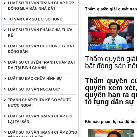
LUẬT SƯ TƯ VẤN TRANH CHẤP HỢP
ĐỒNG MUA BÁN NHÀ ĐẤT
Thẩm quyền giải quyết tran
TƯ VẤN CẤP SỔ ĐỎ, SỔ HỒNG
LUẬT SƯ TƯ VẤN PHÂN CHIA THỪA
KẾ
LUẬT SƯ TƯ VẤN CHO CÔNG TY BẤT
ĐỘNG SẢN
Thẩm quyền giải 
LUẬT SƯ CHUYÊN TRANH CHẤP ĐẤT
bất động sản nếu
ĐAI TẠI BÌNH CHÁNH
LUẬT SƯ BÀO CHỮA HÌNH SỰ
Thẩm quyền của
quyền xem xét, g
LUẬT SƯ TƯ VẤN NGOÀI GIỜ
quyền hạn ra quy
TRANH CHẤP THỪA KẾ CÓ YẾU TỐ
tố tụng dân sự
NƯỚC NGOÀI
LUẬT SƯ TƯ VẤN TRANH CHẤP ĐÒI
Khi nào phạm tội cá độ b
LẠI TÀI SẢN
LUẬT SƯ TƯ VẤN TRANH CHẤP ĐỨNG