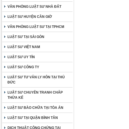
VĂN PHÒNG LUẬT SƯ NHÀ ĐẤT
LUẬT SƯ HUYỆN CẦN GIỜ
VĂN PHÒNG LUẬT SƯ TẠI TPHCM
LUẬT SƯ TẠI SÀI GÒN
LUẬT SƯ VIỆT NAM
LUẬT SƯ UY TÍN
LUẬT SƯ CÔNG TY
LUẬT SƯ TƯ VẤN LY HÔN TẠI THỦ
ĐỨC
LUẬT SƯ CHUYÊN TRANH CHẤP
THỪA KẾ
LUẬT SƯ BÀO CHỮA TẠI TÒA ÁN
LUẬT SƯ TẠI QUẬN BÌNH TÂN
DỊCH THUẬT CÔNG CHỨNG TẠI