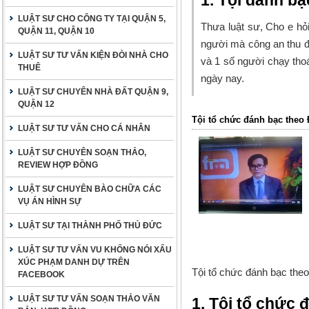
1. Tội đánh bạ
LUẬT SƯ CHO CÔNG TY TẠI QUẬN 5,
Thưa luật sư, Cho e hỏi
QUẬN 11, QUẬN 10
người mà công an thu đư
LUẬT SƯ TƯ VẤN KIỆN ĐÒI NHÀ CHO
và 1 số người chạy tho
THUÊ
ngày nay.
LUẬT SƯ CHUYÊN NHÀ ĐẤT QUẬN 9,
QUẬN 12
Tội tổ chức đánh bạc theo 
LUẬT SƯ TƯ VẤN CHO CÁ NHÂN
LUẬT SƯ CHUYÊN SOẠN THẢO,
REVIEW HỢP ĐỒNG
LUẬT SƯ CHUYÊN BÀO CHỮA CÁC
VỤ ÁN HÌNH SỰ
LUẬT SƯ TẠI THÀNH PHỐ THỦ ĐỨC
LUẬT SƯ TƯ VẤN VU KHỐNG NÓI XẤU
XÚC PHẠM DANH DỰ TRÊN
Tội tổ chức đánh bạc theo
FACEBOOK
LUẬT SƯ TƯ VẤN SOẠN THẢO VĂN
1. Tội tổ chức 