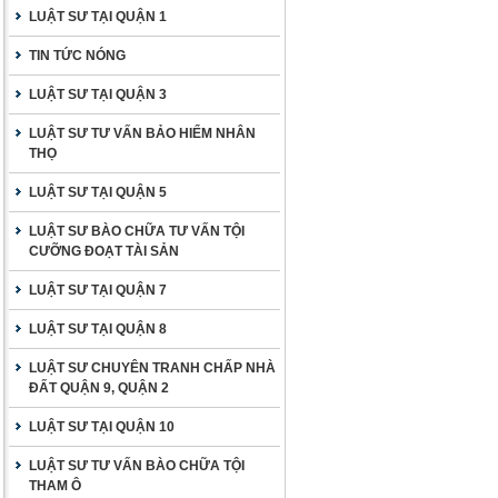
LUẬT SƯ TẠI QUẬN 1
TIN TỨC NÓNG
LUẬT SƯ TẠI QUẬN 3
LUẬT SƯ TƯ VẤN BẢO HIỂM NHÂN
THỌ
LUẬT SƯ TẠI QUẬN 5
LUẬT SƯ BÀO CHỮA TƯ VẤN TỘI
CƯỠNG ĐOẠT TÀI SẢN
LUẬT SƯ TẠI QUẬN 7
LUẬT SƯ TẠI QUẬN 8
LUẬT SƯ CHUYÊN TRANH CHẤP NHÀ
ĐẤT QUẬN 9, QUẬN 2
LUẬT SƯ TẠI QUẬN 10
LUẬT SƯ TƯ VẤN BÀO CHỮA TỘI
THAM Ô