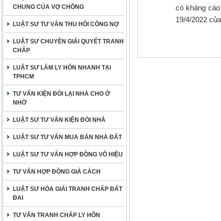
CHUNG CỦA VỢ CHỒNG
có kháng cáo
19/4/2022 của
LUẬT SƯ TƯ VẤN THU HỒI CÔNG NỢ
LUẬT SƯ CHUYÊN GIẢI QUYẾT TRANH
CHẤP
LUẬT SƯ LÀM LY HÔN NHANH TẠI
TPHCM
TƯ VẤN KIỆN ĐÒI LẠI NHÀ CHO Ở
NHỜ
LUẬT SƯ TƯ VẤN KIỆN ĐÒI NHÀ
LUẬT SƯ TƯ VẤN MUA BÁN NHÀ ĐẤT
LUẬT SƯ TƯ VẤN HỢP ĐỒNG VÔ HIỆU
TƯ VẤN HỢP ĐỒNG GIẢ CÁCH
LUẬT SƯ HÒA GIẢI TRANH CHẤP ĐẤT
ĐAI
TƯ VẤN TRANH CHẤP LY HÔN