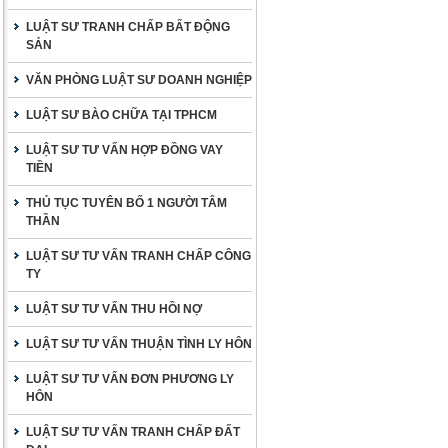
LUẬT SƯ TRANH CHẤP BẤT ĐỘNG
SẢN
VĂN PHÒNG LUẬT SƯ DOANH NGHIỆP
LUẬT SƯ BÀO CHỮA TẠI TPHCM
LUẬT SƯ TƯ VẤN HỢP ĐỒNG VAY
TIỀN
THỦ TỤC TUYÊN BỐ 1 NGƯỜI TÂM
THẦN
LUẬT SƯ TƯ VẤN TRANH CHẤP CÔNG
TY
LUẬT SƯ TƯ VẤN THU HỒI NỢ
LUẬT SƯ TƯ VẤN THUẬN TÌNH LY HÔN
LUẬT SƯ TƯ VẤN ĐƠN PHƯƠNG LY
HÔN
LUẬT SƯ TƯ VẤN TRANH CHẤP ĐẤT