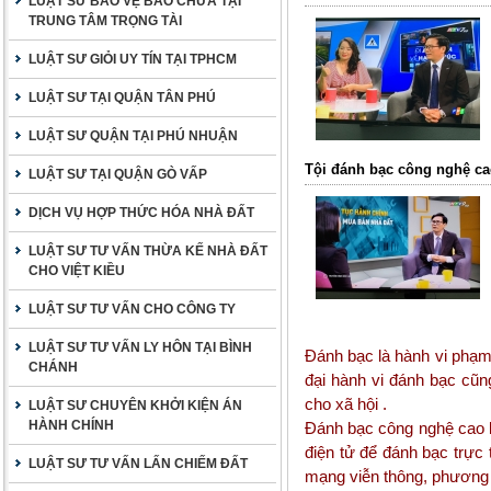
LUẬT SƯ BẢO VỆ BÀO CHỮA TẠI
TRUNG TÂM TRỌNG TÀI
LUẬT SƯ GIỎI UY TÍN TẠI TPHCM
LUẬT SƯ TẠI QUẬN TÂN PHÚ
LUẬT SƯ QUẬN TẠI PHÚ NHUẬN
Tội đánh bạc công nghệ ca
LUẬT SƯ TẠI QUẬN GÒ VẤP
DỊCH VỤ HỢP THỨC HÓA NHÀ ĐẤT
LUẬT SƯ TƯ VẤN THỪA KẾ NHÀ ĐẤT
CHO VIỆT KIỀU
LUẬT SƯ TƯ VẤN CHO CÔNG TY
LUẬT SƯ TƯ VẤN LY HÔN TẠI BÌNH
Đánh bạc là hành vi phạm 
CHÁNH
đại hành vi đánh bạc cũ
cho xã hội .
LUẬT SƯ CHUYÊN KHỞI KIỆN ÁN
HÀNH CHÍNH
Đánh bạc công nghệ cao 
điện tử để đánh bạc trực
LUẬT SƯ TƯ VẤN LẤN CHIẾM ĐẤT
mạng viễn thông, phương t