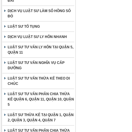
ĐAI
DỊCH VỤ LUẬT SƯ LÀM SỔ HỒNG SỔ
ĐỎ
LUẬT SƯ TỐ TỤNG
DỊCH VỤ LUẬT SƯ LY HÔN NHANH
LUẬT SƯ TƯ VẤN LY HÔN TẠI QUẬN 5,
QUẬN 11
LUẬT SƯ TƯ VẤN NGHĨA VỤ CẤP
DƯỠNG
LUẬT SƯ TƯ VẤN THỪA KẾ THEO DI
CHÚC
LUẬT SƯ TƯ VẤN PHÂN CHIA THỪA
KẾ QUẬN 6, QUẬN 11, QUẬN 10, QUẬN
5
LUẬT SƯ THỪA KẾ TẠI QUẬN 1, QUẬN
2, QUẬN 3, QUẬN 4, QUẬN 7
LUẬT SƯ TƯ VẤN PHÂN CHIA THỪA