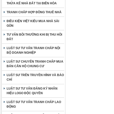
THỪA KẾ NHÀ ĐẤT TẠI BIÊN HÒA
TRANH CHẤP HỢP ĐỒNG THUÊ NHÀ
ĐIỀU KIỆN VIỆT KIỀU MUA NHÀ SÀI
GÒN
TƯ VẤN BỒI THƯỜNG KHI BỊ THU HỒI
ĐẤT
LUẬT SƯ TƯ VẤN TRANH CHẤP NỘI
BỘ DOANH NGHIỆP
LUẬT SƯ CHUYÊN TRANH CHẤP MUA
BÁN CĂN HỘ CHUNG CƯ
LUẬT SƯ TRÊN TRUYỀN HÌNH VÀ BÁO
CHÍ
LUẬT SƯ TƯ VẤN ĐĂNG KÝ NHÃN
HIỆU LOGO ĐỘC QUYỀN
LUẬT SƯ TƯ VẤN TRANH CHẤP LAO
ĐỘNG