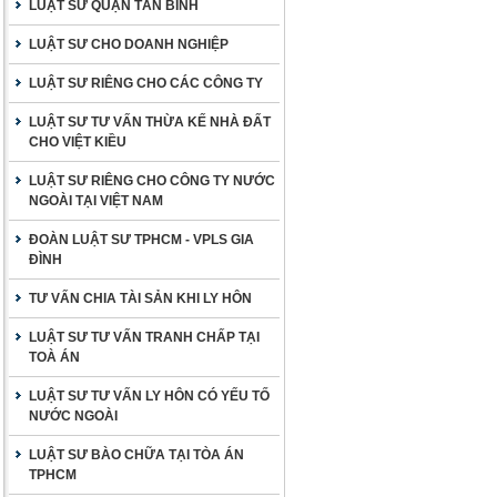
LUẬT SƯ QUẬN TÂN BÌNH
LUẬT SƯ CHO DOANH NGHIỆP
LUẬT SƯ RIÊNG CHO CÁC CÔNG TY
LUẬT SƯ TƯ VẤN THỪA KẾ NHÀ ĐẤT
CHO VIỆT KIỀU
LUẬT SƯ RIÊNG CHO CÔNG TY NƯỚC
NGOÀI TẠI VIỆT NAM
ĐOÀN LUẬT SƯ TPHCM - VPLS GIA
ĐÌNH
TƯ VẤN CHIA TÀI SẢN KHI LY HÔN
LUẬT SƯ TƯ VẤN TRANH CHẤP TẠI
TOÀ ÁN
LUẬT SƯ TƯ VẤN LY HÔN CÓ YẾU TỐ
NƯỚC NGOÀI
LUẬT SƯ BÀO CHỮA TẠI TÒA ÁN
TPHCM