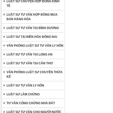
LUẬT SƯ CHUYÊN HỢP ĐỒNG KINH
TẾ
LUẬT SƯ TƯ VẤN HỢP ĐỒNG MUA
BÁN HÀNG HÓA
LUẬT SƯ TƯ VẤN TẠI BÌNH DƯƠNG
LUẬT SƯ TẠI BIÊN HÒA ĐỒNG NAI
VĂN PHÒNG LUẬT SƯ TƯ VẤN LY HÔN
LUẬT SƯ TƯ VẤN TẠI LONG AN
LUẬT SƯ TƯ VẤN TẠI CẦN THƠ
VĂN PHÒNG LUẬT SƯ CHUYÊN THỪA
KẾ
LUẬT SƯ TƯ VẤN LY HÔN
LUẬT SƯ LÀM CHỨNG
TƯ VẤN CÔNG CHỨNG NHÀ ĐẤT
LUẬT SƯ TƯ VẤN CHO NGƯỜI NƯỚC