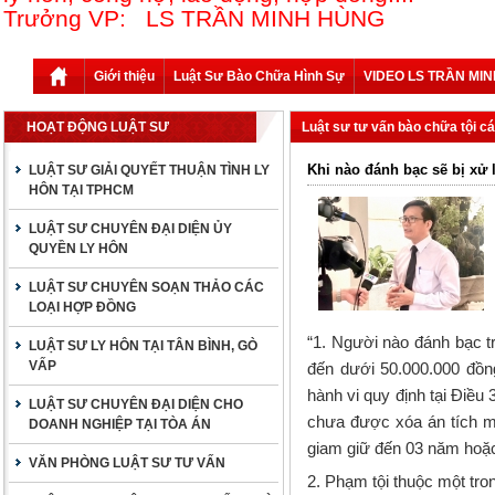
Trưởng VP: LS TRẦN MINH HÙNG
Giới thiệu
Luật Sư Bào Chữa Hình Sự
VIDEO LS TRẦN MI
HOẠT ĐỘNG LUẬT SƯ
Luật sư tư vấn bào chữa tội cá
Khi nào đánh bạc sẽ bị xử 
LUẬT SƯ GIẢI QUYẾT THUẬN TÌNH LY
HÔN TẠI TPHCM
LUẬT SƯ CHUYÊN ĐẠI DIỆN ỦY
QUYỀN LY HÔN
LUẬT SƯ CHUYÊN SOẠN THẢO CÁC
LOẠI HỢP ĐỒNG
“1. Người nào đánh bạc tr
LUẬT SƯ LY HÔN TẠI TÂN BÌNH, GÒ
VẤP
đến dưới 50.000.000 đồn
hành vi quy định tại Điều 
LUẬT SƯ CHUYÊN ĐẠI DIỆN CHO
chưa được xóa án tích mà
DOANH NGHIỆP TẠI TÒA ÁN
giam giữ đến 03 năm hoặc
VĂN PHÒNG LUẬT SƯ TƯ VẤN
2. Phạm tội thuộc một tro