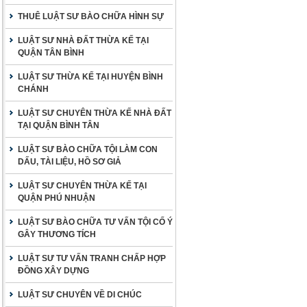
THUÊ LUẬT SƯ BÀO CHỮA HÌNH SỰ
LUẬT SƯ NHÀ ĐẤT THỪA KẾ TẠI
QUẬN TÂN BÌNH
LUẬT SƯ THỪA KẾ TẠI HUYỆN BÌNH
CHÁNH
LUẬT SƯ CHUYÊN THỪA KẾ NHÀ ĐẤT
TẠI QUẬN BÌNH TÂN
LUẬT SƯ BÀO CHỮA TỘI LÀM CON
DẤU, TÀI LIỆU, HỒ SƠ GIẢ
LUẬT SƯ CHUYÊN THỪA KẾ TẠI
QUẬN PHÚ NHUẬN
LUẬT SƯ BÀO CHỮA TƯ VẤN TỘI CỐ Ý
GÂY THƯƠNG TÍCH
LUẬT SƯ TƯ VẤN TRANH CHẤP HỢP
ĐỒNG XÂY DỰNG
LUẬT SƯ CHUYÊN VỀ DI CHÚC