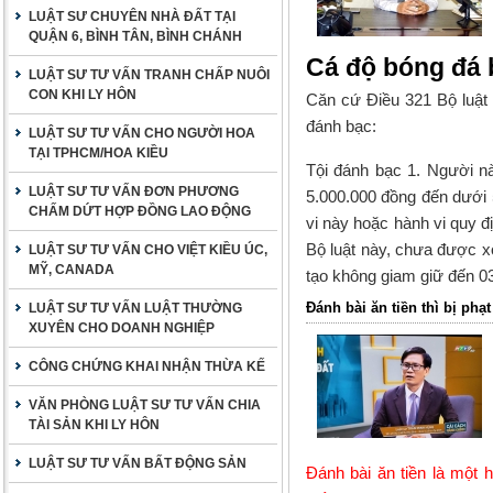
LUẬT SƯ CHUYÊN NHÀ ĐẤT TẠI
QUẬN 6, BÌNH TÂN, BÌNH CHÁNH
Cá độ bóng đá b
LUẬT SƯ TƯ VẤN TRANH CHẤP NUÔI
CON KHI LY HÔN
Căn cứ Điều 321
Bộ luật
đánh bạc:
LUẬT SƯ TƯ VẤN CHO NGƯỜI HOA
TẠI TPHCM/HOA KIỀU
Tội đánh bạc
1. Người nào
LUẬT SƯ TƯ VẤN ĐƠN PHƯƠNG
5.000.000 đồng đến dưới 
CHẤM DỨT HỢP ĐỒNG LAO ĐỘNG
vi này hoặc hành vi quy đị
Bộ luật này, chưa được xó
LUẬT SƯ TƯ VẤN CHO VIỆT KIỀU ÚC,
MỸ, CANADA
tạo không giam giữ đến 0
Đánh bài ăn tiền thì bị phạ
LUẬT SƯ TƯ VẤN LUẬT THƯỜNG
XUYÊN CHO DOANH NGHIỆP
CÔNG CHỨNG KHAI NHẬN THỪA KẾ
VĂN PHÒNG LUẬT SƯ TƯ VẤN CHIA
TÀI SẢN KHI LY HÔN
LUẬT SƯ TƯ VẤN BẤT ĐỘNG SẢN
Đánh bài ăn tiền là một 