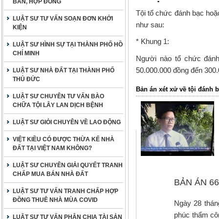
BẢN, HỢP ĐỒNG
Tội tổ chức đánh bạc hoặ
LUẬT SƯ TƯ VẤN SOẠN ĐƠN KHỞI
như sau:
KIỆN
* Khung 1:
LUẬT SƯ HÌNH SỰ TẠI THÀNH PHỐ HỒ
CHÍ MINH
Người nào tổ chức đánh 
50.000.000 đồng đến 300.
LUẬT SƯ NHÀ ĐẤT TẠI THÀNH PHỐ
THỦ ĐỨC
Bản án xét xử về tội đánh 
LUẬT SƯ CHUYÊN TƯ VẤN BÀO
CHỮA TỘI LÂY LAN DỊCH BỆNH
LUẬT SƯ GIỎI CHUYÊN VỀ LAO ĐỘNG
VIỆT KIỀU CÓ ĐƯỢC THỪA KẾ NHÀ
ĐẤT TẠI VIỆT NAM KHÔNG?
LUẬT SƯ CHUYÊN GIẢI QUYẾT TRANH
CHẤP MUA BÁN NHÀ ĐẤT
BẢN ÁN 66
LUẬT SƯ TƯ VẤN TRANH CHẤP HỢP
ĐỒNG THUÊ NHÀ MÙA COVID
Ngày 28 thán
phúc thẩm cô
LUẬT SƯ TƯ VẤN PHÂN CHIA TÀI SẢN