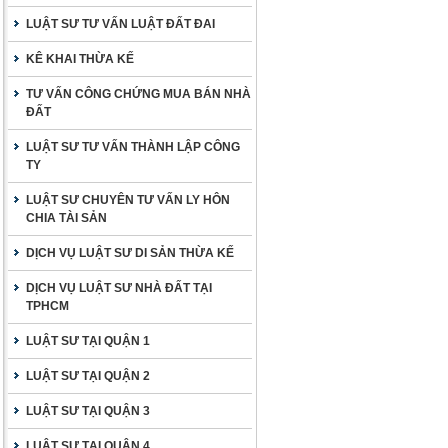
LUẬT SƯ TƯ VẤN LUẬT ĐẤT ĐAI
KÊ KHAI THỪA KẾ
TƯ VẤN CÔNG CHỨNG MUA BÁN NHÀ
ĐẤT
LUẬT SƯ TƯ VẤN THÀNH LẬP CÔNG
TY
LUẬT SƯ CHUYÊN TƯ VẤN LY HÔN
CHIA TÀI SẢN
DỊCH VỤ LUẬT SƯ DI SẢN THỪA KẾ
DỊCH VỤ LUẬT SƯ NHÀ ĐẤT TẠI
TPHCM
LUẬT SƯ TẠI QUẬN 1
LUẬT SƯ TẠI QUẬN 2
LUẬT SƯ TẠI QUẬN 3
LUẬT SƯ TẠI QUẬN 4