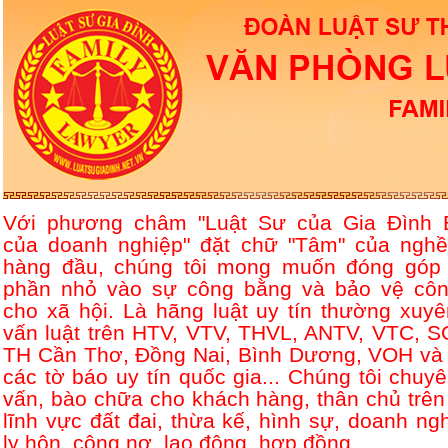
Với phương châm "Luật Sư của Gia Đình 
của doanh nghiệp" đặt chữ "Tâm" của nghề
hàng đầu, chúng tôi mong muốn đóng góp
phần nhỏ vào sự công bằng và bảo vệ côn
cho xã hội. Là hãng luật uy tín thường xuyê
vấn luật trên HTV, VTV, THVL, ANTV, VTC, S
TH Cần Thơ, Đồng Nai, Bình Dương, VOH và 
các tờ báo uy tín quốc gia... Chúng tôi chuyê
vấn, bào chữa cho khách hàng, thân chủ trên
lĩnh vực đất đai, thừa kế, hình sự, doanh ngh
ly hôn, công nợ, lao động, hợp đồng....