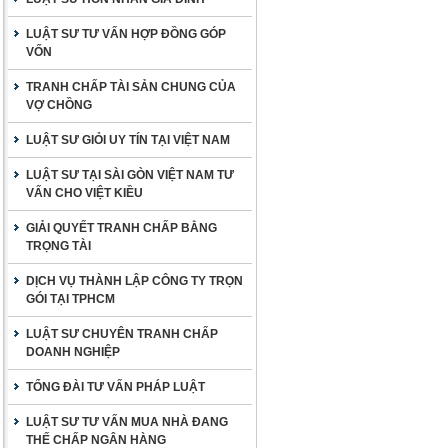
LUẬT SƯ TƯ VẤN HỢP ĐỒNG GÓP
VỐN
TRANH CHẤP TÀI SẢN CHUNG CỦA
VỢ CHỒNG
LUẬT SƯ GIỎI UY TÍN TẠI VIỆT NAM
LUẬT SƯ TẠI SÀI GÒN VIỆT NAM TƯ
VẤN CHO VIỆT KIỀU
GIẢI QUYẾT TRANH CHẤP BẰNG
TRỌNG TÀI
DỊCH VỤ THÀNH LẬP CÔNG TY TRỌN
GÓI TẠI TPHCM
LUẬT SƯ CHUYÊN TRANH CHẤP
DOANH NGHIỆP
TỔNG ĐÀI TƯ VẤN PHÁP LUẬT
LUẬT SƯ TƯ VẤN MUA NHÀ ĐANG
THẾ CHẤP NGÂN HÀNG