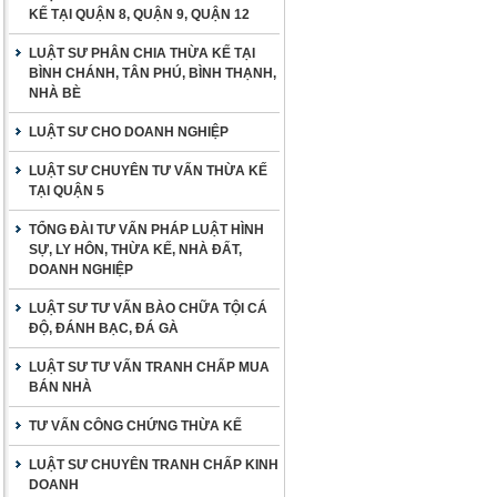
KẾ TẠI QUẬN 8, QUẬN 9, QUẬN 12
LUẬT SƯ PHÂN CHIA THỪA KẾ TẠI
BÌNH CHÁNH, TÂN PHÚ, BÌNH THẠNH,
NHÀ BÈ
LUẬT SƯ CHO DOANH NGHIỆP
LUẬT SƯ CHUYÊN TƯ VẤN THỪA KẾ
TẠI QUẬN 5
TỔNG ĐÀI TƯ VẤN PHÁP LUẬT HÌNH
SỰ, LY HÔN, THỪA KẾ, NHÀ ĐẤT,
DOANH NGHIỆP
LUẬT SƯ TƯ VẤN BÀO CHỮA TỘI CÁ
ĐỘ, ĐÁNH BẠC, ĐÁ GÀ
LUẬT SƯ TƯ VẤN TRANH CHẤP MUA
BÁN NHÀ
TƯ VẤN CÔNG CHỨNG THỪA KẾ
LUẬT SƯ CHUYÊN TRANH CHẤP KINH
DOANH