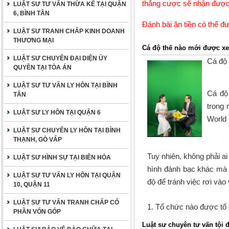
thắng cược sẽ nhận được 
LUẬT SƯ TƯ VẤN THỪA KẾ TẠI QUẬN
6, BÌNH TÂN
Đánh bài ăn tiền có thể đ
LUẬT SƯ TRANH CHẤP KINH DOANH
THƯƠNG MẠI
Cá độ thế nào mới được x
LUẬT SƯ CHUYÊN ĐẠI DIỆN ỦY
Cá độ
QUYỀN TẠI TÒA ÁN
LUẬT SƯ TƯ VẤN LY HÔN TẠI BÌNH
Cá độ 
TÂN
trong 
LUẬT SƯ LY HÔN TẠI QUẬN 6
World 
LUẬT SƯ CHUYÊN LY HÔN TẠI BÌNH
THẠNH, GÒ VẤP
Tuy nhiên, không phải a
LUẬT SƯ HÌNH SỰ TẠI BIÊN HÒA
hình đánh bạc khác mà 
LUẬT SƯ TƯ VẤN LY HÔN TẠI QUẬN
độ để tránh việc rơi vào 
10, QUẬN 11
LUẬT SƯ TƯ VẤN TRANH CHẤP CỐ
1. Tổ chức nào được tổ
PHẦN VỐN GÓP
Luật sư chuyên tư vấn tội