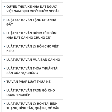
QUYỀN THỪA KẾ NHÀ ĐẤT NGƯỜI
VIỆT NAM ĐỊNH CƯ Ở NƯỚC NGOÀI
LUẬT SƯ TƯ VẤN TẶNG CHO NHÀ
ĐẤT
LUẬT SƯ TƯ VẤN ĐỨNG TÊN DÙM
NHÀ ĐẤT CĂN HỘ CHUNG CƯ
LUẬT SƯ TƯ VẤN LY HÔN CHO VIỆT
KIỀU
LUẬT SƯ TƯ VẤN MUA BÁN CĂN HỘ
LUẬT SƯ TƯ VẤN THỎA THUẬN TÀI
SẢN CỦA VỢ CHỒNG
TƯ VẤN PHÁP LUẬT THỪA KẾ
LUẬT SƯ TƯ VẤN TRỌN GÓI CHO
DOANH NGHIỆP
LUẬT SƯ TƯ VẤN LY HÔN TẠI BÌNH
THẠNH, BÌNH TÂN, QUẬN 6, GÒ VẤP