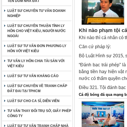
TÊN DÙM NHÀ ĐẤT
LUẬT SƯ CHUYÊN TƯ VẤN DOANH
NGHIỆP
LUẬT SƯ CHUYÊN THUẬN TÌNH LY
Khi nào phạm tội c
HÔN CHO VIỆT KIỀU, NGƯỜI NƯỚC
NGOÀI
Khi nào thì cá nhân có 
LUẬT SƯ TƯ VẤN ĐƠN PHƯƠNG LY
Căn cứ pháp lý:
HÔN VỚI VIỆT KIỀU
Bộ Luật Hình sự 2015, 
TƯ VẤN LY HÔN CHIA TÀI SẢN VỚI
“Đánh bạc trái phép” l
VIỆT KIỀU
bằng tiền hay hiện vậ
LUẬT SƯ TƯ VẤN KHÁNG CÁO
nước có thẩm quyền cho
LUẬT SƯ CHUYÊN VỀ TRANH CHẤP
Điều 321. Tội đánh bạc
ĐẤT ĐAI TẠI TPHCM
Cá độ bóng đá qua mạng bị
LUẬT SƯ CHO CA SĨ, DIỄN VIÊN
TƯ VẤN THAY ĐỔI TRỤ SỞ, GIẤY PHÉP
CÔNG TY
LUẬT SƯ TƯ VẤN TRANH CHẤP NHÀ