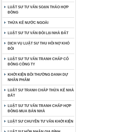
LUẬT SƯ TƯ VẤN SOẠN THẢO HỢP
ĐỒNG
THỪA KẾ NƯỚC NGOÀI
LUẬT SƯ TƯ VẤN ĐÒI LẠI NHÀ ĐẤT
DỊCH VỤ LUẬT SƯ THU HỒI NỢ KHÓ
ĐÒI
LUẬT SƯ TƯ VẤN TRANH CHẤP CỔ
ĐÔNG CÔNG TY
KHỞI KIỆN BỒI THƯỜNG DANH DỰ
NHÂN PHẨM
LUẬT SƯ TRANH CHẤP THỪA KẾ NHÀ
ĐẤT
LUẬT SƯ TƯ VẤN TRANH CHẤP HỢP
ĐỒNG MUA BÁN NHÀ
LUẬT SƯ CHUYÊN TƯ VẤN KHỞI KIỆN
LUẬT SƯ HÔN NHÂN GIA ĐÌNH