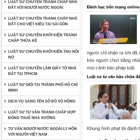
LUẬT SƯ CHUYÊN TRANH CHẤP NHÀ
Đánh bạc trên mạng online 
ĐẤT VỚI NGƯỜI NƯỚC NGOÀI
LUẬT SƯ CHUYÊN TRANH CHẤP NHÀ
ĐẤT CHO VIỆT KIỀU TẠI SÀI GÒN
LUẬT SƯ CHUYÊN KHỞI KIỆN TRANH
CHẤP THỪA KẾ
LUẬT SƯ CHUYÊN KHỞI KIỆN THU HỒI
người chỉ nhận ra khi đã
NỢ
kéo người chơi bằng nhữ
mọi cảnh báo pháp luật.
LUẬT SƯ CHUYÊN LÀM GIẤY TỜ NHÀ
ĐẤT TẠI TPHCM
Luật sư tư vấn bào chữa đ
LUẬT SƯ GIỎI TẠI THÀNH PHỐ HỒ CHÍ
MINH
DỊCH VỤ SANG TÊN SỔ ĐỎ SỔ HỒNG
LUẬT SƯ TƯ VẤN TRANH CHẤP HỢP
ĐỒNG THUÊ NHÀ XƯỞNG
Khung hình phạt tội đánh 
TƯ VẤN NGƯỜI NƯỚC NGOÀI LY HÔN
VỚI NGƯỜI VIỆT NAM