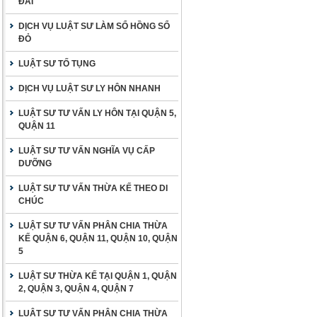
ĐAI
DỊCH VỤ LUẬT SƯ LÀM SỔ HỒNG SỔ
ĐỎ
LUẬT SƯ TỐ TỤNG
DỊCH VỤ LUẬT SƯ LY HÔN NHANH
LUẬT SƯ TƯ VẤN LY HÔN TẠI QUẬN 5,
QUẬN 11
LUẬT SƯ TƯ VẤN NGHĨA VỤ CẤP
DƯỠNG
LUẬT SƯ TƯ VẤN THỪA KẾ THEO DI
CHÚC
LUẬT SƯ TƯ VẤN PHÂN CHIA THỪA
KẾ QUẬN 6, QUẬN 11, QUẬN 10, QUẬN
5
LUẬT SƯ THỪA KẾ TẠI QUẬN 1, QUẬN
2, QUẬN 3, QUẬN 4, QUẬN 7
LUẬT SƯ TƯ VẤN PHÂN CHIA THỪA