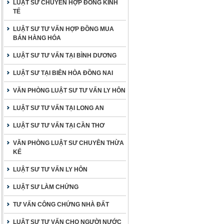
LUẬT SƯ CHUYÊN HỢP ĐỒNG KINH
TẾ
LUẬT SƯ TƯ VẤN HỢP ĐỒNG MUA
BÁN HÀNG HÓA
LUẬT SƯ TƯ VẤN TẠI BÌNH DƯƠNG
LUẬT SƯ TẠI BIÊN HÒA ĐỒNG NAI
VĂN PHÒNG LUẬT SƯ TƯ VẤN LY HÔN
LUẬT SƯ TƯ VẤN TẠI LONG AN
LUẬT SƯ TƯ VẤN TẠI CẦN THƠ
VĂN PHÒNG LUẬT SƯ CHUYÊN THỪA
KẾ
LUẬT SƯ TƯ VẤN LY HÔN
LUẬT SƯ LÀM CHỨNG
TƯ VẤN CÔNG CHỨNG NHÀ ĐẤT
LUẬT SƯ TƯ VẤN CHO NGƯỜI NƯỚC