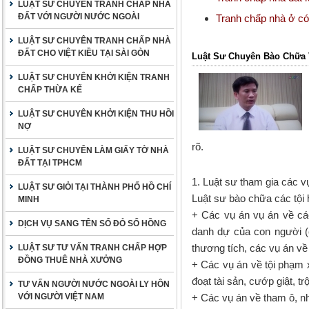
LUẬT SƯ CHUYÊN TRANH CHẤP NHÀ
ĐẤT VỚI NGƯỜI NƯỚC NGOÀI
Tranh chấp nhà ở có
LUẬT SƯ CHUYÊN TRANH CHẤP NHÀ
ĐẤT CHO VIỆT KIỀU TẠI SÀI GÒN
Luật Sư Chuyên Bào Chữa 
LUẬT SƯ CHUYÊN KHỞI KIỆN TRANH
CHẤP THỪA KẾ
LUẬT SƯ CHUYÊN KHỞI KIỆN THU HỒI
NỢ
rõ.
LUẬT SƯ CHUYÊN LÀM GIẤY TỜ NHÀ
ĐẤT TẠI TPHCM
1. Luật sư tham gia các v
LUẬT SƯ GIỎI TẠI THÀNH PHỐ HỒ CHÍ
Luật sư bào chữa các tội 
MINH
+ Các vụ án vụ án về cá
DỊCH VỤ SANG TÊN SỔ ĐỎ SỔ HỒNG
danh dự của con người (c
thương tích, các vụ án 
LUẬT SƯ TƯ VẤN TRANH CHẤP HỢP
ĐỒNG THUÊ NHÀ XƯỞNG
+ Các vụ án về tội phạm
đoạt tài sản, cướp giật, t
TƯ VẤN NGƯỜI NƯỚC NGOÀI LY HÔN
VỚI NGƯỜI VIỆT NAM
+ Các vụ án về tham ô, nh