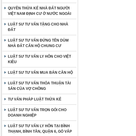
QUYỀN THỪA KẾ NHÀ ĐẤT NGƯỜI
VIỆT NAM ĐỊNH CƯ Ở NƯỚC NGOÀI
LUẬT SƯ TƯ VẤN TẶNG CHO NHÀ
ĐẤT
LUẬT SƯ TƯ VẤN ĐỨNG TÊN DÙM
NHÀ ĐẤT CĂN HỘ CHUNG CƯ
LUẬT SƯ TƯ VẤN LY HÔN CHO VIỆT
KIỀU
LUẬT SƯ TƯ VẤN MUA BÁN CĂN HỘ
LUẬT SƯ TƯ VẤN THỎA THUẬN TÀI
SẢN CỦA VỢ CHỒNG
TƯ VẤN PHÁP LUẬT THỪA KẾ
LUẬT SƯ TƯ VẤN TRỌN GÓI CHO
DOANH NGHIỆP
LUẬT SƯ TƯ VẤN LY HÔN TẠI BÌNH
THẠNH, BÌNH TÂN, QUẬN 6, GÒ VẤP