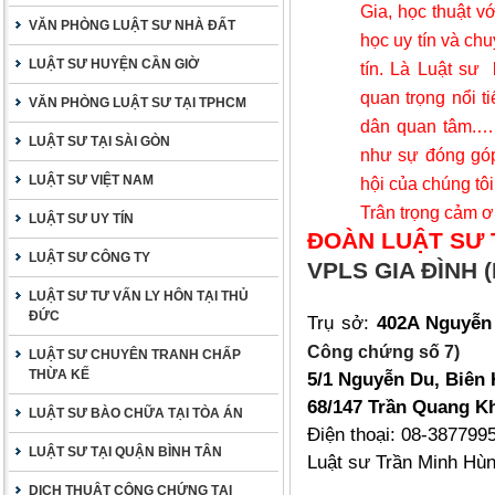
Gia, học thuật v
VĂN PHÒNG LUẬT SƯ NHÀ ĐẤT
học uy tín và ch
LUẬT SƯ HUYỆN CẦN GIỜ
tín. Là Luật sư
quan trọng nổi t
VĂN PHÒNG LUẬT SƯ TẠI TPHCM
dân quan tâm
.…
LUẬT SƯ TẠI SÀI GÒN
như sự đóng góp 
LUẬT SƯ VIỆT NAM
hội của chúng tôi
Trân trọng cảm ơ
LUẬT SƯ UY TÍN
ĐOÀN LUẬT SƯ 
LUẬT SƯ CÔNG TY
VPLS GIA ĐÌNH (
LUẬT SƯ TƯ VẤN LY HÔN TẠI THỦ
ĐỨC
Trụ sở:
402A Nguyễn
Công chứng số 7)
LUẬT SƯ CHUYÊN TRANH CHẤP
THỪA KẾ
5/1 Nguyễn Du, Biên 
68/147 Trần Quang Kh
LUẬT SƯ BÀO CHỮA TẠI TÒA ÁN
Điện thoại: 08-387799
LUẬT SƯ TẠI QUẬN BÌNH TÂN
Luật sư Trần Minh Hù
DỊCH THUẬT CÔNG CHỨNG TẠI