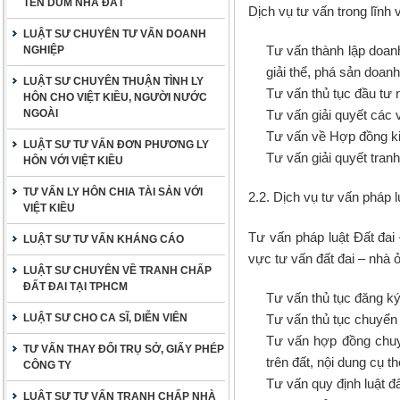
TÊN DÙM NHÀ ĐẤT
Dịch vụ tư vấn trong lĩnh
LUẬT SƯ CHUYÊN TƯ VẤN DOANH
Tư vấn thành lập doanh
NGHIỆP
giải thể, phá sản doanh
LUẬT SƯ CHUYÊN THUẬN TÌNH LY
Tư vấn thủ tục đầu tư 
HÔN CHO VIỆT KIỀU, NGƯỜI NƯỚC
NGOÀI
Tư vấn giải quyết các 
Tư vấn về Hợp đồng k
LUẬT SƯ TƯ VẤN ĐƠN PHƯƠNG LY
Tư vấn giải quyết tran
HÔN VỚI VIỆT KIỀU
TƯ VẤN LY HÔN CHIA TÀI SẢN VỚI
2.2. Dịch vụ tư vấn pháp l
VIỆT KIỀU
Tư vấn pháp luật Đất đai
LUẬT SƯ TƯ VẤN KHÁNG CÁO
vực tư vấn đất đai – nhà
LUẬT SƯ CHUYÊN VỀ TRANH CHẤP
ĐẤT ĐAI TẠI TPHCM
Tư vấn thủ tục đăng k
LUẬT SƯ CHO CA SĨ, DIỄN VIÊN
Tư vấn thủ tục chuyển
Tư vấn hợp đồng chuy
TƯ VẤN THAY ĐỔI TRỤ SỞ, GIẤY PHÉP
trên đất, nội dung cụ t
CÔNG TY
Tư vấn quy định luật đ
LUẬT SƯ TƯ VẤN TRANH CHẤP NHÀ