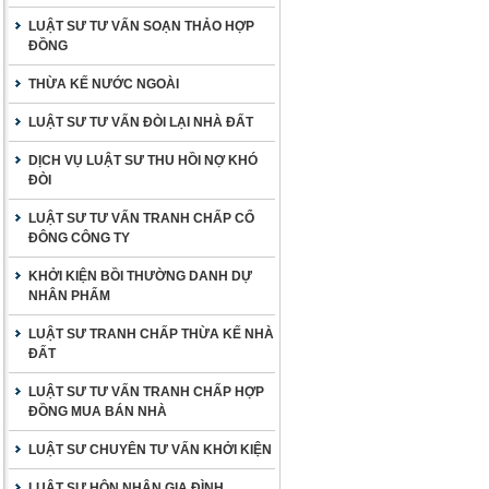
LUẬT SƯ TƯ VẤN SOẠN THẢO HỢP
ĐỒNG
THỪA KẾ NƯỚC NGOÀI
LUẬT SƯ TƯ VẤN ĐÒI LẠI NHÀ ĐẤT
DỊCH VỤ LUẬT SƯ THU HỒI NỢ KHÓ
ĐÒI
LUẬT SƯ TƯ VẤN TRANH CHẤP CỔ
ĐÔNG CÔNG TY
KHỞI KIỆN BỒI THƯỜNG DANH DỰ
NHÂN PHẨM
LUẬT SƯ TRANH CHẤP THỪA KẾ NHÀ
ĐẤT
LUẬT SƯ TƯ VẤN TRANH CHẤP HỢP
ĐỒNG MUA BÁN NHÀ
LUẬT SƯ CHUYÊN TƯ VẤN KHỞI KIỆN
LUẬT SƯ HÔN NHÂN GIA ĐÌNH