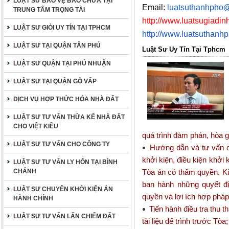
LUẬT SƯ BẢO VỆ BÀO CHỮA TẠI
Email:
luatsuthanhpho
TRUNG TÂM TRỌNG TÀI
http://www.luatsugiadinh
LUẬT SƯ GIỎI UY TÍN TẠI TPHCM
http://www.luatsuthanh
LUẬT SƯ TẠI QUẬN TÂN PHÚ
Luật Sư Uy Tín Tại Tphcm
LUẬT SƯ QUẬN TẠI PHÚ NHUẬN
LUẬT SƯ TẠI QUẬN GÒ VẤP
DỊCH VỤ HỢP THỨC HÓA NHÀ ĐẤT
LUẬT SƯ TƯ VẤN THỪA KẾ NHÀ ĐẤT
CHO VIỆT KIỀU
quá trình đàm phán, hòa g
LUẬT SƯ TƯ VẤN CHO CÔNG TY
Hướng dẫn và tư vấn ch
khởi kiện, điều kiện khởi
LUẬT SƯ TƯ VẤN LY HÔN TẠI BÌNH
CHÁNH
Tòa án có thẩm quyền. Kiế
ban hành những quyết đ
LUẬT SƯ CHUYÊN KHỞI KIỆN ÁN
quyền và lợi ích hợp phá
HÀNH CHÍNH
Tiến hành điều tra thu t
LUẬT SƯ TƯ VẤN LẤN CHIẾM ĐẤT
tài liệu để trình trước Tòa;