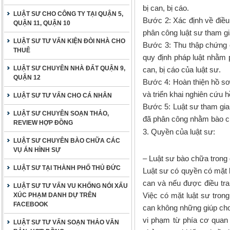
bị can, bị cáo.
LUẬT SƯ CHO CÔNG TY TẠI QUẬN 5,
Bước 2:
Xác định về điều 
QUẬN 11, QUẬN 10
phân công luật sư tham gi
LUẬT SƯ TƯ VẤN KIỆN ĐÒI NHÀ CHO
Bước 3:
Thu thập chứng c
THUÊ
quy định pháp luật nhằm 
LUẬT SƯ CHUYÊN NHÀ ĐẤT QUẬN 9,
can, bị cáo của luật sư.
QUẬN 12
Bước 4:
Hoàn thiện hồ sơ 
và triển khai nghiên cứu 
LUẬT SƯ TƯ VẤN CHO CÁ NHÂN
Bước 5:
Luật sư tham gia 
LUẬT SƯ CHUYÊN SOẠN THẢO,
đã phân công nhằm bào chữ
REVIEW HỢP ĐỒNG
3. Quyền của luật sư:
LUẬT SƯ CHUYÊN BÀO CHỮA CÁC
VỤ ÁN HÌNH SỰ
– Luật sư bào chữa trong g
LUẬT SƯ TẠI THÀNH PHỐ THỦ ĐỨC
Luật sư có quyền có mặt kh
can và nếu được điều tra 
LUẬT SƯ TƯ VẤN VU KHỐNG NÓI XẤU
Việc có mặt luật sư trong
XÚC PHẠM DANH DỰ TRÊN
FACEBOOK
can không những giúp cho
vi phạm từ phía cơ quan t
LUẬT SƯ TƯ VẤN SOẠN THẢO VĂN