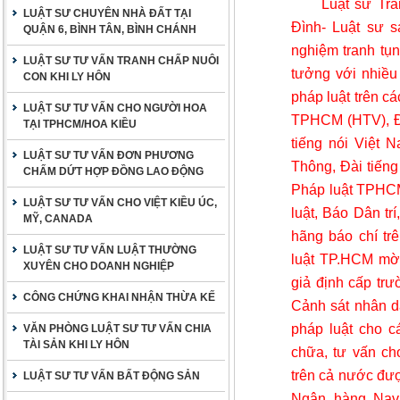
Luật sư Tr
LUẬT SƯ CHUYÊN NHÀ ĐẤT TẠI
Đình- Luật sư s
QUẬN 6, BÌNH TÂN, BÌNH CHÁNH
nghiệm tranh tụn
LUẬT SƯ TƯ VẤN TRANH CHẤP NUÔI
tưởng với nhiều
CON KHI LY HÔN
pháp luật trên c
LUẬT SƯ TƯ VẤN CHO NGƯỜI HOA
TPHCM (HTV), Đài
TẠI TPHCM/HOA KIỀU
tiếng nói Việt 
LUẬT SƯ TƯ VẤN ĐƠN PHƯƠNG
Thông, Đài tiếng
CHẤM DỨT HỢP ĐỒNG LAO ĐỘNG
Pháp luật TPHCM,
LUẬT SƯ TƯ VẤN CHO VIỆT KIỀU ÚC,
luật, Báo Dân tr
MỸ, CANADA
hãng báo chí tr
LUẬT SƯ TƯ VẤN LUẬT THƯỜNG
luật TP.HCM mời
XUYÊN CHO DOANH NGHIỆP
giả định cấp tr
CÔNG CHỨNG KHAI NHẬN THỪA KẾ
Cảnh sát nhân dâ
pháp luật cho c
VĂN PHÒNG LUẬT SƯ TƯ VẤN CHIA
TÀI SẢN KHI LY HÔN
chữa, tư vấn cho
trên cả nước đượ
LUẬT SƯ TƯ VẤN BẤT ĐỘNG SẢN
Ngân hàng Navi