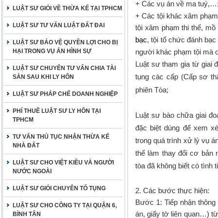
+ Các vụ án về ma tuý,…
LUẬT SƯ GIỎI VỀ THỪA KẾ TẠI TPHCM
+ Các tội khác xâm phạm v
LUẬT SƯ TƯ VẤN LUẬT ĐẤT ĐAI
tội xâm phạm thi thể, mồ 
bạc
, tội tổ chức đánh bạc
LUẬT SƯ BẢO VỆ QUYỀN LỢI CHO BỊ
HẠI TRONG VỤ ÁN HÌNH SỰ
người khác phạm tội mà có
Luật sư tham gia từ giai đ
LUẬT SƯ CHUYÊN TƯ VẤN CHIA TÀI
tụng các cấp (Cấp sơ t
SẢN SAU KHI LY HÔN
phiên Tòa;
LUẬT SƯ PHÁP CHẾ DOANH NGHIỆP
PHÍ THUÊ LUẬT SƯ LY HÔN TẠI
Luật sư bào chữa giai đo
TPHCM
đặc biệt dùng để xem xé
TƯ VẤN THỦ TỤC NHẬN THỪA KẾ
trong quá trình xử lý vụ á
NHÀ ĐẤT
thể làm thay đổi cơ bản
LUẬT SƯ CHO VIỆT KIỀU VÀ NGƯỜI
tòa đã không biết có tình ti
NƯỚC NGOÀI
LUẬT SƯ GIỎI CHUYÊN TỐ TỤNG
2. Các bước thực hiện:
Bước 1:
Tiếp nhận thông t
LUẬT SƯ CHO CÔNG TY TẠI QUẬN 6,
án, giấy tờ liên quan…) từ
BÌNH TÂN