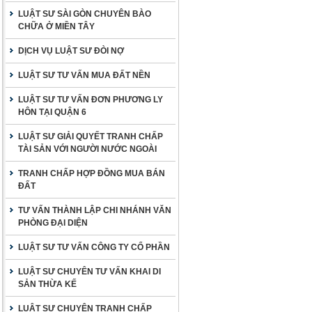
LUẬT SƯ SÀI GÒN CHUYÊN BÀO
CHỮA Ở MIỀN TÂY
DỊCH VỤ LUẬT SƯ ĐÒI NỢ
LUẬT SƯ TƯ VẤN MUA ĐẤT NỀN
LUẬT SƯ TƯ VẤN ĐƠN PHƯƠNG LY
HÔN TẠI QUẬN 6
LUẬT SƯ GIẢI QUYẾT TRANH CHẤP
TÀI SẢN VỚI NGƯỜI NƯỚC NGOÀI
TRANH CHẤP HỢP ĐỒNG MUA BÁN
ĐẤT
TƯ VẤN THÀNH LẬP CHI NHÁNH VĂN
PHÒNG ĐẠI DIỆN
LUẬT SƯ TƯ VẤN CÔNG TY CỔ PHẦN
LUẬT SƯ CHUYÊN TƯ VẤN KHAI DI
SẢN THỪA KẾ
LUẬT SƯ CHUYÊN TRANH CHẤP