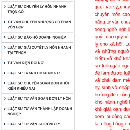
gia, thạc sỹ, chu
LUẬT SƯ CHUYÊN LY HÔN NHANH
TRỌN GÓI
chuyên môn cao, 
năng tư vấn chuy
TƯ VẤN CHUYỂN NHƯỢNG CỔ PHẦN
VỐN GÓP
trong nghề nghi
quý- cao quý vì
LUẬT SƯ BẢO HỘ DOANH NGHIỆP
lý cho xã hội. 
LUẬT SƯ GIẢI QUYẾT LY HÔN NHANH
và những người
TẠI TPHCM
hiểm và khó khă
TƯ VẤN KIỆN ĐÒI NỢ
sư luôn gặp ngu
để làm được luật
LUẬT SƯ TRANH CHẤP NHÀ Ở
và phải đam mê
LUẬT SƯ CHUYÊN SOẠN ĐƠN KHỞI
hy sinh và chấ
KIỆN KHIẾU NẠI
hưởng đến công 
LUẬT SƯ TƯ VẤN SOẠN ĐƠN LY HÔN
khó hành nghề l
khi giải oan đ
LUẬT SƯ TƯ VẤN THÀNH LẬP DOANH
NGHIỆP
đem lại công bằ
lại công bằng ch
LUẬT SƯ TƯ VẤN TẠI CÔNG TY