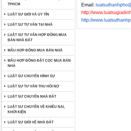
TPHCM
Email:
luatsuthanhpho
http://www.luatsugiadinh
LUẬT SƯ GIỎI VÀ UY TÍN
http://www.luatsuthanh
LUẬT SƯ TƯ VẤN TẠI NHÀ
LUẬT SƯ TƯ VẤN HỢP ĐỒNG MUA
BÁN NHÀ ĐẤT
MẪU HỢP ĐỒNG MUA BÁN NHÀ
MẪU HỢP ĐỒNG ĐẶT CỌC MUA BÁN
NHÀ
LUẬT SƯ CHUYÊN HÌNH SỰ
LUẬT SƯ TƯ VẤN THU HỒI NỢ
LUẬT SƯ CHUYÊN NHÀ ĐẤT
LUẬT SƯ CHUYÊN VỀ KHIẾU NẠI,
KHỞI KIỆN
LUẬT SƯ GIỎI VỀ NHÀ ĐẤT