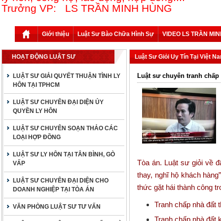
Trưởng VP: LS TRẦN MINH HÙNG
Giới thiệu
Luật Sư Bào Chữa Hình Sự
VIDEO LS TRẦN MI
HOẠT ĐỘNG LUẬT SƯ
Luật Sư Giỏi Uy Tín Tại Việt N
Luật sư chuyên tranh chấp 
LUẬT SƯ GIẢI QUYẾT THUẬN TÌNH LY
HÔN TẠI TPHCM
LUẬT SƯ CHUYÊN ĐẠI DIỆN ỦY
QUYỀN LY HÔN
LUẬT SƯ CHUYÊN SOẠN THẢO CÁC
LOẠI HỢP ĐỒNG
LUẬT SƯ LY HÔN TẠI TÂN BÌNH, GÒ
Tòa án.
Luật sư giỏi về đ
VẤP
thay, nghĩ hộ khách hàng
LUẬT SƯ CHUYÊN ĐẠI DIỆN CHO
thức gặt hái thành công t
DOANH NGHIỆP TẠI TÒA ÁN
Tranh chấp nhà đất 
VĂN PHÒNG LUẬT SƯ TƯ VẤN
Tranh chấp nhà đất k