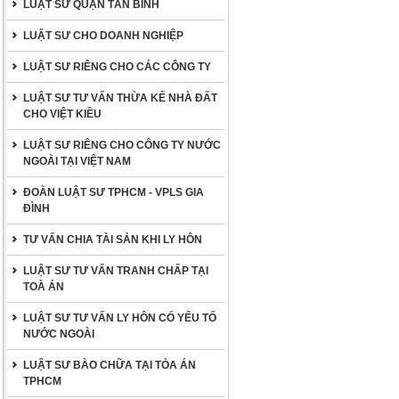
LUẬT SƯ QUẬN TÂN BÌNH
LUẬT SƯ CHO DOANH NGHIỆP
LUẬT SƯ RIÊNG CHO CÁC CÔNG TY
LUẬT SƯ TƯ VẤN THỪA KẾ NHÀ ĐẤT
CHO VIỆT KIỀU
LUẬT SƯ RIÊNG CHO CÔNG TY NƯỚC
NGOÀI TẠI VIỆT NAM
ĐOÀN LUẬT SƯ TPHCM - VPLS GIA
ĐÌNH
TƯ VẤN CHIA TÀI SẢN KHI LY HÔN
LUẬT SƯ TƯ VẤN TRANH CHẤP TẠI
TOÀ ÁN
LUẬT SƯ TƯ VẤN LY HÔN CÓ YẾU TỐ
NƯỚC NGOÀI
LUẬT SƯ BÀO CHỮA TẠI TÒA ÁN
TPHCM