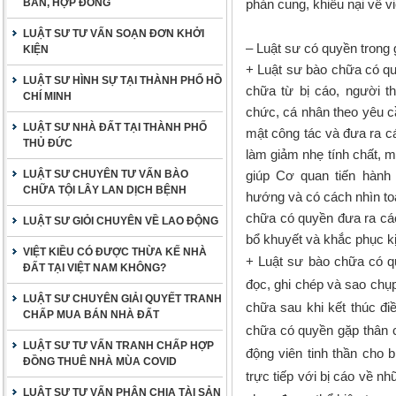
BẢN, HỢP ĐỒNG
phản cung, khiếu nại về 
LUẬT SƯ TƯ VẤN SOẠN ĐƠN KHỞI
– Luật sư có quyền trong 
KIỆN
+ Luật sư bào chữa có quyề
LUẬT SƯ HÌNH SỰ TẠI THÀNH PHỐ HỒ
chữa từ bị cáo, người t
CHÍ MINH
chức, cá nhân theo yêu c
LUẬT SƯ NHÀ ĐẤT TẠI THÀNH PHỐ
mật công tác và đưa ra cá
THỦ ĐỨC
làm giảm nhẹ tính chất, 
LUẬT SƯ CHUYÊN TƯ VẤN BÀO
giúp Cơ quan tiến hành 
CHỮA TỘI LÂY LAN DỊCH BỆNH
hướng và có cách nhìn toà
chữa có quyền đưa ra các
LUẬT SƯ GIỎI CHUYÊN VỀ LAO ĐỘNG
bổ khuyết và khắc phục kịp
VIỆT KIỀU CÓ ĐƯỢC THỪA KẾ NHÀ
+ Luật sư bào chữa có q
ĐẤT TẠI VIỆT NAM KHÔNG?
đọc, ghi chép và sao chụp
LUẬT SƯ CHUYÊN GIẢI QUYẾT TRANH
chữa sau khi kết thúc đi
CHẤP MUA BÁN NHÀ ĐẤT
chữa có quyền gặp thân c
LUẬT SƯ TƯ VẤN TRANH CHẤP HỢP
động viên tinh thần cho b
ĐỒNG THUÊ NHÀ MÙA COVID
trực tiếp với bị cáo về n
LUẬT SƯ TƯ VẤN PHÂN CHIA TÀI SẢN