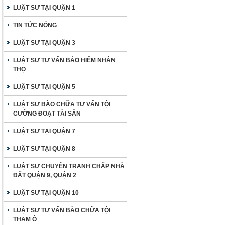
LUẬT SƯ TẠI QUẬN 1
TIN TỨC NÓNG
LUẬT SƯ TẠI QUẬN 3
LUẬT SƯ TƯ VẤN BẢO HIỂM NHÂN
THỌ
LUẬT SƯ TẠI QUẬN 5
LUẬT SƯ BÀO CHỮA TƯ VẤN TỘI
CƯỠNG ĐOẠT TÀI SẢN
LUẬT SƯ TẠI QUẬN 7
LUẬT SƯ TẠI QUẬN 8
LUẬT SƯ CHUYÊN TRANH CHẤP NHÀ
ĐẤT QUẬN 9, QUẬN 2
LUẬT SƯ TẠI QUẬN 10
LUẬT SƯ TƯ VẤN BÀO CHỮA TỘI
THAM Ô