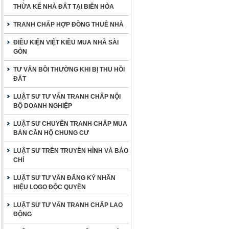
THỪA KẾ NHÀ ĐẤT TẠI BIÊN HÒA
TRANH CHẤP HỢP ĐỒNG THUÊ NHÀ
ĐIỀU KIỆN VIỆT KIỀU MUA NHÀ SÀI
GÒN
TƯ VẤN BỒI THƯỜNG KHI BỊ THU HỒI
ĐẤT
LUẬT SƯ TƯ VẤN TRANH CHẤP NỘI
BỘ DOANH NGHIỆP
LUẬT SƯ CHUYÊN TRANH CHẤP MUA
BÁN CĂN HỘ CHUNG CƯ
LUẬT SƯ TRÊN TRUYỀN HÌNH VÀ BÁO
CHÍ
LUẬT SƯ TƯ VẤN ĐĂNG KÝ NHÃN
HIỆU LOGO ĐỘC QUYỀN
LUẬT SƯ TƯ VẤN TRANH CHẤP LAO
ĐỘNG