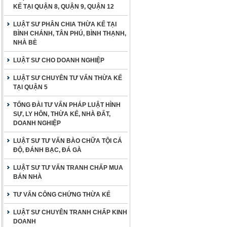
KẾ TẠI QUẬN 8, QUẬN 9, QUẬN 12
LUẬT SƯ PHÂN CHIA THỪA KẾ TẠI
BÌNH CHÁNH, TÂN PHÚ, BÌNH THẠNH,
NHÀ BÈ
LUẬT SƯ CHO DOANH NGHIỆP
LUẬT SƯ CHUYÊN TƯ VẤN THỪA KẾ
TẠI QUẬN 5
TỔNG ĐÀI TƯ VẤN PHÁP LUẬT HÌNH
SỰ, LY HÔN, THỪA KẾ, NHÀ ĐẤT,
DOANH NGHIỆP
LUẬT SƯ TƯ VẤN BÀO CHỮA TỘI CÁ
ĐỘ, ĐÁNH BẠC, ĐÁ GÀ
LUẬT SƯ TƯ VẤN TRANH CHẤP MUA
BÁN NHÀ
TƯ VẤN CÔNG CHỨNG THỪA KẾ
LUẬT SƯ CHUYÊN TRANH CHẤP KINH
DOANH