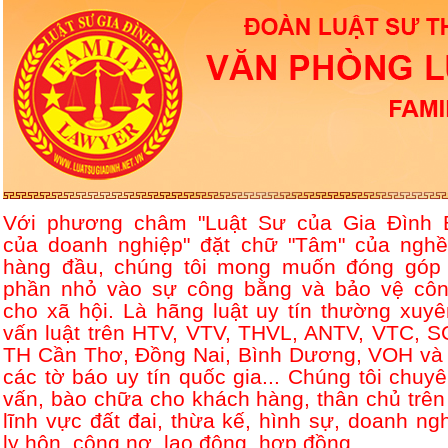
Với phương châm "Luật Sư của Gia Đình 
của doanh nghiệp" đặt chữ "Tâm" của nghề
hàng đầu, chúng tôi mong muốn đóng góp
phần nhỏ vào sự công bằng và bảo vệ côn
cho xã hội. Là hãng luật uy tín thường xuyê
vấn luật trên HTV, VTV, THVL, ANTV, VTC, S
TH Cần Thơ, Đồng Nai, Bình Dương, VOH và 
các tờ báo uy tín quốc gia... Chúng tôi chuyê
vấn, bào chữa cho khách hàng, thân chủ trên
lĩnh vực đất đai, thừa kế, hình sự, doanh ngh
ly hôn, công nợ, lao động, hợp đồng....