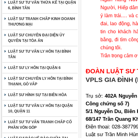
LUẬT SƯ TƯ VẤN THỪA KẾ TẠI QUẬN
Người, Hiếp dâm,
6, BÌNH TÂN
ý làm trái
.…
và c
LUẬT SƯ TRANH CHẤP KINH DOANH
đai, lao động, h
THƯƠNG MẠI
tin cho khách 
LUẬT SƯ CHUYÊN ĐẠI DIỆN ỦY
bằng, đi tìm côn
QUYỀN TẠI TÒA ÁN
chúng tôi.
LUẬT SƯ TƯ VẤN LY HÔN TẠI BÌNH
Trân trọng cảm ơ
TÂN
LUẬT SƯ LY HÔN TẠI QUẬN 6
ĐOÀN LUẬT SƯ 
VPLS GIA ĐÌNH (
LUẬT SƯ CHUYÊN LY HÔN TẠI BÌNH
THẠNH, GÒ VẤP
LUẬT SƯ HÌNH SỰ TẠI BIÊN HÒA
Trụ sở:
402A Nguyễn 
Công chứng số 7)
LUẬT SƯ TƯ VẤN LY HÔN TẠI QUẬN
5/1 Nguyễn Du, Biên 
10, QUẬN 11
68/147 Trần Quang Kh
LUẬT SƯ TƯ VẤN TRANH CHẤP CỐ
Điện thoại: 028-38779
PHẦN VỐN GÓP
Luật sư Trần Minh Hù