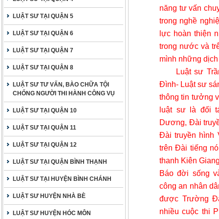
năng tư vấn chuy
LUẬT SƯ TẠI QUẬN 5
trong nghề nghi
lực hoàn thiện n
LUẬT SƯ TẠI QUẬN 6
trong nước và tr
LUẬT SƯ TẠI QUẬN 7
mình những dịch 
LUẬT SƯ TẠI QUẬN 8
Luật sư Tr
Đình- Luật sư sá
LUẬT SƯ TƯ VẤN, BÀO CHỮA TỘI
CHỐNG NGƯỜI THI HÀNH CÔNG VỤ
thông tin tưởng 
luật sư là đối 
LUẬT SƯ TẠI QUẬN 10
Dương, Đài truy
LUẬT SƯ TẠI QUẬN 11
Đài truyền hình
LUẬT SƯ TẠI QUẬN 12
trên Đài tiếng n
thanh Kiên Giang
LUẬT SƯ TẠI QUẬN BÌNH THẠNH
Báo đời sống và
LUẬT SƯ TẠI HUYỆN BÌNH CHÁNH
công an nhân dân
LUẬT SƯ HUYỆN NHÀ BÈ
được Trường Đạ
nhiều cuộc thi 
LUẬT SƯ HUYỆN HÓC MÔN