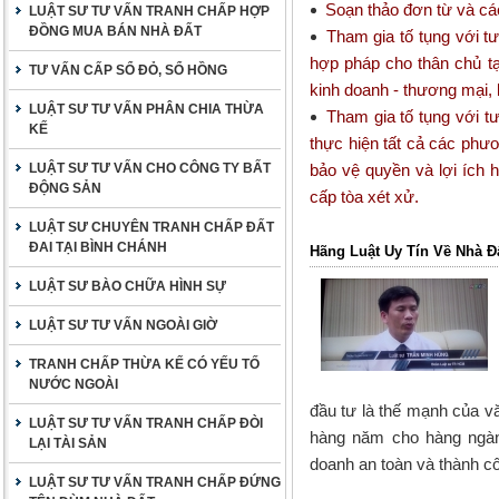
Soạn thảo đơn từ và cá
LUẬT SƯ TƯ VẤN TRANH CHẤP HỢP
ĐỒNG MUA BÁN NHÀ ĐẤT
Tham gia tố tụng với tư
hợp pháp cho thân chủ tạ
TƯ VẤN CẤP SỔ ĐỎ, SỔ HỒNG
kinh doanh - thương mại, 
LUẬT SƯ TƯ VẤN PHÂN CHIA THỪA
Tham gia tố tụng với t
KẾ
thực hiện tất cả các phư
LUẬT SƯ TƯ VẤN CHO CÔNG TY BẤT
bảo vệ quyền và lợi ích 
ĐỘNG SẢN
cấp tòa xét xử.
LUẬT SƯ CHUYÊN TRANH CHẤP ĐẤT
ĐAI TẠI BÌNH CHÁNH
Hãng Luật Uy Tín Về Nhà Đ
LUẬT SƯ BÀO CHỮA HÌNH SỰ
LUẬT SƯ TƯ VẤN NGOÀI GIỜ
TRANH CHẤP THỪA KẾ CÓ YẾU TỐ
NƯỚC NGOÀI
đầu tư là thế mạnh của vă
LUẬT SƯ TƯ VẤN TRANH CHẤP ĐÒI
hàng năm cho hàng ngàn
LẠI TÀI SẢN
doanh an toàn và thành c
LUẬT SƯ TƯ VẤN TRANH CHẤP ĐỨNG