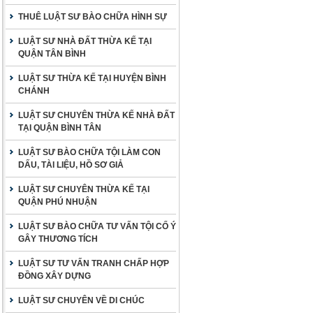
THUÊ LUẬT SƯ BÀO CHỮA HÌNH SỰ
LUẬT SƯ NHÀ ĐẤT THỪA KẾ TẠI
QUẬN TÂN BÌNH
LUẬT SƯ THỪA KẾ TẠI HUYỆN BÌNH
CHÁNH
LUẬT SƯ CHUYÊN THỪA KẾ NHÀ ĐẤT
TẠI QUẬN BÌNH TÂN
LUẬT SƯ BÀO CHỮA TỘI LÀM CON
DẤU, TÀI LIỆU, HỒ SƠ GIẢ
LUẬT SƯ CHUYÊN THỪA KẾ TẠI
QUẬN PHÚ NHUẬN
LUẬT SƯ BÀO CHỮA TƯ VẤN TỘI CỐ Ý
GÂY THƯƠNG TÍCH
LUẬT SƯ TƯ VẤN TRANH CHẤP HỢP
ĐỒNG XÂY DỰNG
LUẬT SƯ CHUYÊN VỀ DI CHÚC