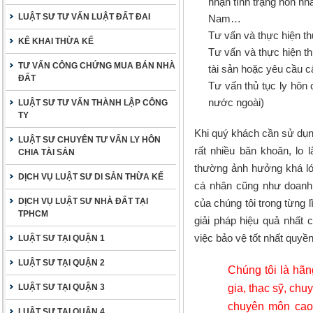
nhận tình trạng hôn nhâ
LUẬT SƯ TƯ VẤN LUẬT ĐẤT ĐAI
Nam…
Tư vấn và thực hiện th
KÊ KHAI THỪA KẾ
Tư vấn và thực hiện th
TƯ VẤN CÔNG CHỨNG MUA BÁN NHÀ
tài sản hoặc yêu cầu 
ĐẤT
Tư vấn thủ tục ly hôn
nước ngoài)
LUẬT SƯ TƯ VẤN THÀNH LẬP CÔNG
TY
Khi quý khách cần sử dụng
LUẬT SƯ CHUYÊN TƯ VẤN LY HÔN
rất nhiều băn khoăn, lo 
CHIA TÀI SẢN
thường ảnh hưởng khá lớ
DỊCH VỤ LUẬT SƯ DI SẢN THỪA KẾ
cá nhân cũng như doanh 
DỊCH VỤ LUẬT SƯ NHÀ ĐẤT TẠI
của chúng tôi trong từng 
TPHCM
giải pháp hiệu quả nhất 
việc bảo vệ tốt nhất quyề
LUẬT SƯ TẠI QUẬN 1
LUẬT SƯ TẠI QUẬN 2
Chúng tôi là hãng
gia, thạc sỹ, chu
LUẬT SƯ TẠI QUẬN 3
chuyên môn cao, 
LUẬT SƯ TẠI QUẬN 4