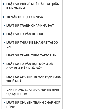
LUẬT SƯ GIỎI VỀ NHÀ ĐẤT TẠI QUẬN
BÌNH THẠNH
TƯ VẤN DU HỌC XIN VISA
LUẬT SƯ TRANH CHẤP NHÀ ĐẤT
LUẬT SƯ TƯ VẤN DI CHÚC
LUẬT SƯ THỪA KẾ NHÀ ĐẤT TẠI GÒ
VẤP
LUẬT SƯ TRANH TỤNG TẠI TÒA ÁN
LUẬT SƯ TƯ VẤN HỢP ĐỒNG ĐẶT
CỌC MUA BÁN NHÀ ĐẤT
LUẬT SƯ CHUYÊN TƯ VẤN HỢP ĐỒNG
THUÊ NHÀ
VĂN PHÒNG LUẬT SƯ CHUYÊN HÌNH
SỰ TẠI TPHCM
LUẬT SƯ CHUYÊN TRANH CHẤP HỢP
ĐỒNG