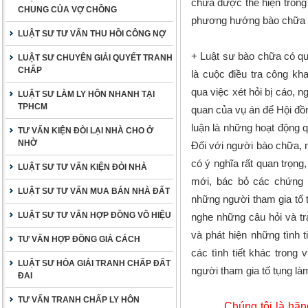
chưa được thể hiện trong
CHUNG CỦA VỢ CHỒNG
phương hướng bào chữa m
LUẬT SƯ TƯ VẤN THU HỒI CÔNG NỢ
+ Luật sư bào chữa có quy
LUẬT SƯ CHUYÊN GIẢI QUYẾT TRANH
CHẤP
là cuộc điều tra công k
qua việc xét hỏi bị cáo,
LUẬT SƯ LÀM LY HÔN NHANH TẠI
TPHCM
quan của vụ án để Hội đồn
luận là những hoạt động qu
TƯ VẤN KIỆN ĐÒI LẠI NHÀ CHO Ở
NHỜ
Đối với người bào chữa, n
có ý nghĩa rất quan trọng,
LUẬT SƯ TƯ VẤN KIỆN ĐÒI NHÀ
mới, bác bỏ các chứng c
LUẬT SƯ TƯ VẤN MUA BÁN NHÀ ĐẤT
những người tham gia tố 
LUẬT SƯ TƯ VẤN HỢP ĐỒNG VÔ HIỆU
nghe những câu hỏi và trả
và phát hiện những tình t
TƯ VẤN HỢP ĐỒNG GIẢ CÁCH
các tình tiết khác trong
LUẬT SƯ HÒA GIẢI TRANH CHẤP ĐẤT
người tham gia tố tụng làm
ĐAI
TƯ VẤN TRANH CHẤP LY HÔN
Chúng tôi là hãng