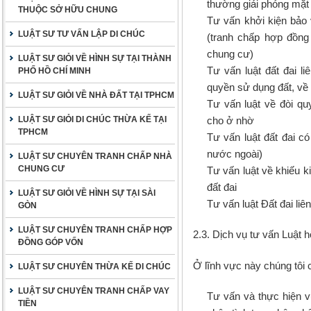
thường giải phóng mặt 
THUỘC SỞ HỮU CHUNG
Tư vấn khởi kiện bảo 
LUẬT SƯ TƯ VẤN LẬP DI CHÚC
(tranh chấp hợp đồng
chung cư)
LUẬT SƯ GIỎI VỀ HÌNH SỰ TẠI THÀNH
Tư vấn luật đất đai l
PHỐ HỒ CHÍ MINH
quyền sử dụng đất, về
LUẬT SƯ GIỎI VỀ NHÀ ĐẤT TẠI TPHCM
Tư vấn luật về đòi qu
LUẬT SƯ GIỎI DI CHÚC THỪA KẾ TẠI
cho ở nhờ
TPHCM
Tư vấn luật đất đai c
nước ngoài)
LUẬT SƯ CHUYÊN TRANH CHẤP NHÀ
CHUNG CƯ
Tư vấn luật về khiếu k
đất đai
LUẬT SƯ GIỎI VỀ HÌNH SỰ TẠI SÀI
Tư vấn luật Đất đai li
GÒN
LUẬT SƯ CHUYÊN TRANH CHẤP HỢP
2.3. Dịch vụ tư vấn Luật 
ĐỒNG GÓP VỐN
Ở lĩnh vực này chúng tôi 
LUẬT SƯ CHUYÊN THỪA KẾ DI CHÚC
LUẬT SƯ CHUYÊN TRANH CHẤP VAY
Tư vấn và thực hiện v
TIỀN