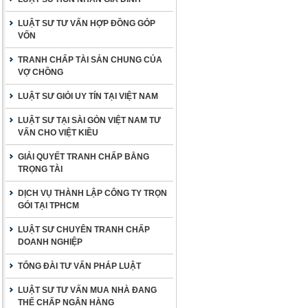
LUẬT SƯ TƯ VẤN HỢP ĐỒNG GÓP
VỐN
TRANH CHẤP TÀI SẢN CHUNG CỦA
VỢ CHỒNG
LUẬT SƯ GIỎI UY TÍN TẠI VIỆT NAM
LUẬT SƯ TẠI SÀI GÒN VIỆT NAM TƯ
VẤN CHO VIỆT KIỀU
GIẢI QUYẾT TRANH CHẤP BẰNG
TRỌNG TÀI
DỊCH VỤ THÀNH LẬP CÔNG TY TRỌN
GÓI TẠI TPHCM
LUẬT SƯ CHUYÊN TRANH CHẤP
DOANH NGHIỆP
TỔNG ĐÀI TƯ VẤN PHÁP LUẬT
LUẬT SƯ TƯ VẤN MUA NHÀ ĐANG
THẾ CHẤP NGÂN HÀNG