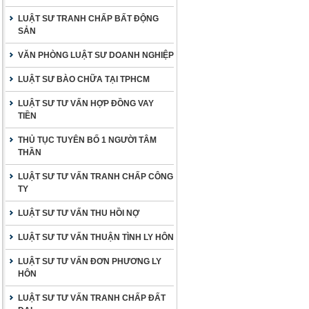
LUẬT SƯ TRANH CHẤP BẤT ĐỘNG
SẢN
VĂN PHÒNG LUẬT SƯ DOANH NGHIỆP
LUẬT SƯ BÀO CHỮA TẠI TPHCM
LUẬT SƯ TƯ VẤN HỢP ĐỒNG VAY
TIỀN
THỦ TỤC TUYÊN BỐ 1 NGƯỜI TÂM
THẦN
LUẬT SƯ TƯ VẤN TRANH CHẤP CÔNG
TY
LUẬT SƯ TƯ VẤN THU HỒI NỢ
LUẬT SƯ TƯ VẤN THUẬN TÌNH LY HÔN
LUẬT SƯ TƯ VẤN ĐƠN PHƯƠNG LY
HÔN
LUẬT SƯ TƯ VẤN TRANH CHẤP ĐẤT