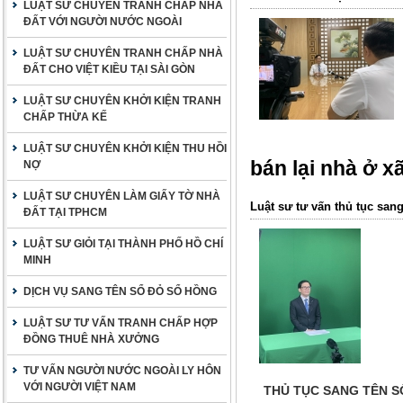
LUẬT SƯ CHUYÊN TRANH CHẤP NHÀ
ĐẤT VỚI NGƯỜI NƯỚC NGOÀI
LUẬT SƯ CHUYÊN TRANH CHẤP NHÀ
ĐẤT CHO VIỆT KIỀU TẠI SÀI GÒN
LUẬT SƯ CHUYÊN KHỞI KIỆN TRANH
CHẤP THỪA KẾ
LUẬT SƯ CHUYÊN KHỞI KIỆN THU HỒI
bán lại nhà ở x
NỢ
LUẬT SƯ CHUYÊN LÀM GIẤY TỜ NHÀ
Luật sư tư vấn thủ tục san
ĐẤT TẠI TPHCM
LUẬT SƯ GIỎI TẠI THÀNH PHỐ HỒ CHÍ
MINH
DỊCH VỤ SANG TÊN SỔ ĐỎ SỔ HỒNG
LUẬT SƯ TƯ VẤN TRANH CHẤP HỢP
ĐỒNG THUÊ NHÀ XƯỞNG
TƯ VẤN NGƯỜI NƯỚC NGOÀI LY HÔN
VỚI NGƯỜI VIỆT NAM
THỦ TỤC SANG TÊN S