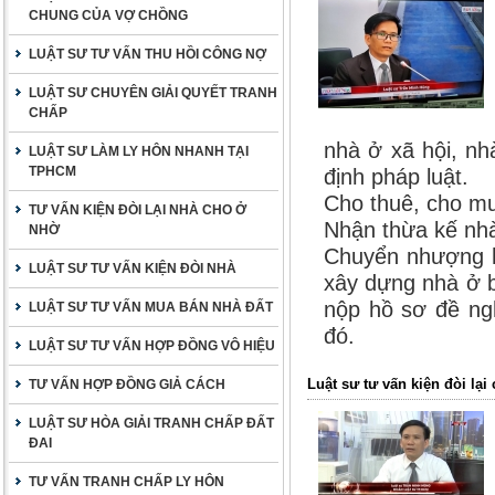
CHUNG CỦA VỢ CHỒNG
LUẬT SƯ TƯ VẤN THU HỒI CÔNG NỢ
LUẬT SƯ CHUYÊN GIẢI QUYẾT TRANH
CHẤP
nhà ở xã hội, nh
LUẬT SƯ LÀM LY HÔN NHANH TẠI
TPHCM
định pháp luật.
Cho thuê, cho mư
TƯ VẤN KIỆN ĐÒI LẠI NHÀ CHO Ở
Nhận thừa kế nh
NHỜ
Chuyển nhượng h
LUẬT SƯ TƯ VẤN KIỆN ĐÒI NHÀ
xây dựng nhà ở 
nộp hồ sơ đề ng
LUẬT SƯ TƯ VẤN MUA BÁN NHÀ ĐẤT
đó.
LUẬT SƯ TƯ VẤN HỢP ĐỒNG VÔ HIỆU
Luật sư tư vấn kiện đòi lạ
TƯ VẤN HỢP ĐỒNG GIẢ CÁCH
LUẬT SƯ HÒA GIẢI TRANH CHẤP ĐẤT
ĐAI
TƯ VẤN TRANH CHẤP LY HÔN