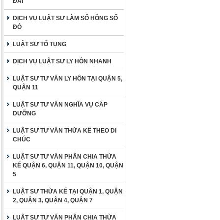
ĐAI
DỊCH VỤ LUẬT SƯ LÀM SỔ HỒNG SỔ
ĐỎ
LUẬT SƯ TỐ TỤNG
DỊCH VỤ LUẬT SƯ LY HÔN NHANH
LUẬT SƯ TƯ VẤN LY HÔN TẠI QUẬN 5,
QUẬN 11
LUẬT SƯ TƯ VẤN NGHĨA VỤ CẤP
DƯỠNG
LUẬT SƯ TƯ VẤN THỪA KẾ THEO DI
CHÚC
LUẬT SƯ TƯ VẤN PHÂN CHIA THỪA
KẾ QUẬN 6, QUẬN 11, QUẬN 10, QUẬN
5
LUẬT SƯ THỪA KẾ TẠI QUẬN 1, QUẬN
2, QUẬN 3, QUẬN 4, QUẬN 7
LUẬT SƯ TƯ VẤN PHÂN CHIA THỪA