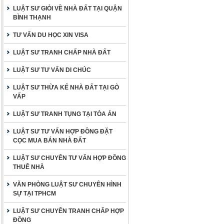
LUẬT SƯ GIỎI VỀ NHÀ ĐẤT TẠI QUẬN
BÌNH THẠNH
TƯ VẤN DU HỌC XIN VISA
LUẬT SƯ TRANH CHẤP NHÀ ĐẤT
LUẬT SƯ TƯ VẤN DI CHÚC
LUẬT SƯ THỪA KẾ NHÀ ĐẤT TẠI GÒ
VẤP
LUẬT SƯ TRANH TỤNG TẠI TÒA ÁN
LUẬT SƯ TƯ VẤN HỢP ĐỒNG ĐẶT
CỌC MUA BÁN NHÀ ĐẤT
LUẬT SƯ CHUYÊN TƯ VẤN HỢP ĐỒNG
THUÊ NHÀ
VĂN PHÒNG LUẬT SƯ CHUYÊN HÌNH
SỰ TẠI TPHCM
LUẬT SƯ CHUYÊN TRANH CHẤP HỢP
ĐỒNG