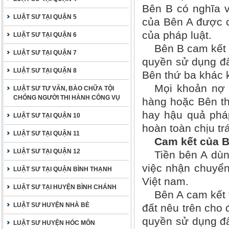
Bên B có nghĩa v
LUẬT SƯ TẠI QUẬN 5
của Bên A được c
của pháp luật.
LUẬT SƯ TẠI QUẬN 6
Bên B cam kết h
LUẬT SƯ TẠI QUẬN 7
quyền sử dụng đấ
LUẬT SƯ TẠI QUẬN 8
Bên thứ ba khác 
Mọi khoản nợ 
LUẬT SƯ TƯ VẤN, BÀO CHỮA TỘI
CHỐNG NGƯỜI THI HÀNH CÔNG VỤ
hàng hoặc Bên th
hay hậu quả pháp
LUẬT SƯ TẠI QUẬN 10
hoàn toàn chịu tr
LUẬT SƯ TẠI QUẬN 11
Cam kết của B
LUẬT SƯ TẠI QUẬN 12
Tiền bên A dù
việc nhận chuyển
LUẬT SƯ TẠI QUẬN BÌNH THẠNH
Việt nam.
LUẬT SƯ TẠI HUYỆN BÌNH CHÁNH
Bên A cam kết 
LUẬT SƯ HUYỆN NHÀ BÈ
đất nêu trên cho 
quyền sử dụng đấ
LUẬT SƯ HUYỆN HÓC MÔN