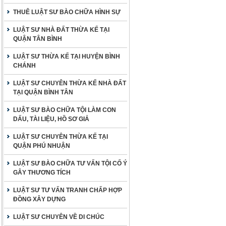
THUÊ LUẬT SƯ BÀO CHỮA HÌNH SỰ
LUẬT SƯ NHÀ ĐẤT THỪA KẾ TẠI
QUẬN TÂN BÌNH
LUẬT SƯ THỪA KẾ TẠI HUYỆN BÌNH
CHÁNH
LUẬT SƯ CHUYÊN THỪA KẾ NHÀ ĐẤT
TẠI QUẬN BÌNH TÂN
LUẬT SƯ BÀO CHỮA TỘI LÀM CON
DẤU, TÀI LIỆU, HỒ SƠ GIẢ
LUẬT SƯ CHUYÊN THỪA KẾ TẠI
QUẬN PHÚ NHUẬN
LUẬT SƯ BÀO CHỮA TƯ VẤN TỘI CỐ Ý
GÂY THƯƠNG TÍCH
LUẬT SƯ TƯ VẤN TRANH CHẤP HỢP
ĐỒNG XÂY DỰNG
LUẬT SƯ CHUYÊN VỀ DI CHÚC