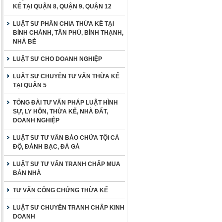
KẾ TẠI QUẬN 8, QUẬN 9, QUẬN 12
LUẬT SƯ PHÂN CHIA THỪA KẾ TẠI
BÌNH CHÁNH, TÂN PHÚ, BÌNH THẠNH,
NHÀ BÈ
LUẬT SƯ CHO DOANH NGHIỆP
LUẬT SƯ CHUYÊN TƯ VẤN THỪA KẾ
TẠI QUẬN 5
TỔNG ĐÀI TƯ VẤN PHÁP LUẬT HÌNH
SỰ, LY HÔN, THỪA KẾ, NHÀ ĐẤT,
DOANH NGHIỆP
LUẬT SƯ TƯ VẤN BÀO CHỮA TỘI CÁ
ĐỘ, ĐÁNH BẠC, ĐÁ GÀ
LUẬT SƯ TƯ VẤN TRANH CHẤP MUA
BÁN NHÀ
TƯ VẤN CÔNG CHỨNG THỪA KẾ
LUẬT SƯ CHUYÊN TRANH CHẤP KINH
DOANH