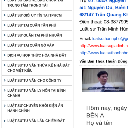
Trụ
sở:
402A Nguyễn 
LUẬT SƯ BẢO VỆ BÀO CHỮA TẠI
TRUNG TÂM TRỌNG TÀI
5/1 Nguyễn Du, Biên 
68/147 Trần Quang Kh
LUẬT SƯ GIỎI UY TÍN TẠI TPHCM
Điện thoại: 08-387799
LUẬT SƯ TẠI QUẬN TÂN PHÚ
Luật sư Trần Minh Hù
LUẬT SƯ QUẬN TẠI PHÚ NHUẬN
Email:
luatsuthanhpho@g
http://www.luatsugiadinh.n
LUẬT SƯ TẠI QUẬN GÒ VẤP
http://www.luatsuthanhph
DỊCH VỤ HỢP THỨC HÓA NHÀ ĐẤT
Văn Bản Thỏa Thuận Đứng 
LUẬT SƯ TƯ VẤN THỪA KẾ NHÀ ĐẤT
CHO VIỆT KIỀU
LUẬT SƯ TƯ VẤN CHO CÔNG TY
LUẬT SƯ TƯ VẤN LY HÔN TẠI BÌNH
CHÁNH
LUẬT SƯ CHUYÊN KHỞI KIỆN ÁN
Hôm nay, ngày
HÀNH CHÍNH
BÊN A
LUẬT SƯ TƯ VẤN LẤN CHIẾM ĐẤT
Họ và tên