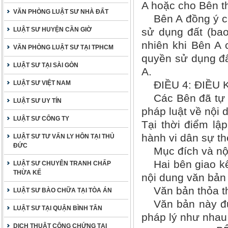
A hoặc cho Bên t
VĂN PHÒNG LUẬT SƯ NHÀ ĐẤT
Bên A đồng ý c
sử dụng đất (bao
LUẬT SƯ HUYỆN CẦN GIỜ
nhiên khi Bên A 
VĂN PHÒNG LUẬT SƯ TẠI TPHCM
quyền sử dụng đấ
LUẬT SƯ TẠI SÀI GÒN
A.
ĐIỀU 4: ĐIỀU
LUẬT SƯ VIỆT NAM
Các Bên đã tự
LUẬT SƯ UY TÍN
pháp luật về nội 
LUẬT SƯ CÔNG TY
Tại thời điểm lậ
hành vi dân sự th
LUẬT SƯ TƯ VẤN LY HÔN TẠI THỦ
ĐỨC
Mục đích và nộ
Hai bên giao k
LUẬT SƯ CHUYÊN TRANH CHẤP
THỪA KẾ
nội dung văn bản 
Văn bản thỏa th
LUẬT SƯ BÀO CHỮA TẠI TÒA ÁN
Văn bản này đư
LUẬT SƯ TẠI QUẬN BÌNH TÂN
pháp lý như nhau
DỊCH THUẬT CÔNG CHỨNG TẠI