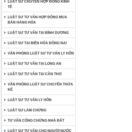
LUẬT SƯ CHUYÊN HỢP ĐỒNG KINH
TẾ
LUẬT SƯ TƯ VẤN HỢP ĐỒNG MUA
BÁN HÀNG HÓA
LUẬT SƯ TƯ VẤN TẠI BÌNH DƯƠNG
LUẬT SƯ TẠI BIÊN HÒA ĐỒNG NAI
VĂN PHÒNG LUẬT SƯ TƯ VẤN LY HÔN
LUẬT SƯ TƯ VẤN TẠI LONG AN
LUẬT SƯ TƯ VẤN TẠI CẦN THƠ
VĂN PHÒNG LUẬT SƯ CHUYÊN THỪA
KẾ
LUẬT SƯ TƯ VẤN LY HÔN
LUẬT SƯ LÀM CHỨNG
TƯ VẤN CÔNG CHỨNG NHÀ ĐẤT
LUẬT SƯ TƯ VẤN CHO NGƯỜI NƯỚC