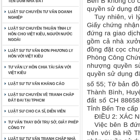
Bên B không có c
TÊN DÙM NHÀ ĐẤT
quyền sử dụng đất
LUẬT SƯ CHUYÊN TƯ VẤN DOANH
Tuy nhiên, vì 
NGHIỆP
Giấy chứng nhận 
LUẬT SƯ CHUYÊN THUẬN TÌNH LY
đứng ra giao dịc
HÔN CHO VIỆT KIỀU, NGƯỜI NƯỚC
NGOÀI
gồm cả nhà xưởng
đồng đặt cọc ch
LUẬT SƯ TƯ VẤN ĐƠN PHƯƠNG LY
Phòng Công Chứn
HÔN VỚI VIỆT KIỀU
nhượng quyền sử
TƯ VẤN LY HÔN CHIA TÀI SẢN VỚI
quyền sử dụng đấ
VIỆT KIỀU
số 55; Tờ bản đồ
LUẬT SƯ TƯ VẤN KHÁNG CÁO
Thành Bình, Huy
LUẬT SƯ CHUYÊN VỀ TRANH CHẤP
đất số CH 88658
ĐẤT ĐAI TẠI TPHCM
Tỉnh Bến Tre cấp
LUẬT SƯ CHO CA SĨ, DIỄN VIÊN
ĐIỀU 2: XÁC
TƯ VẤN THAY ĐỔI TRỤ SỞ, GIẤY PHÉP
Việc bên B đứ
CÔNG TY
trên với Bà Hồ T
LUẬT SƯ TƯ VẤN TRANH CHẤP NHÀ