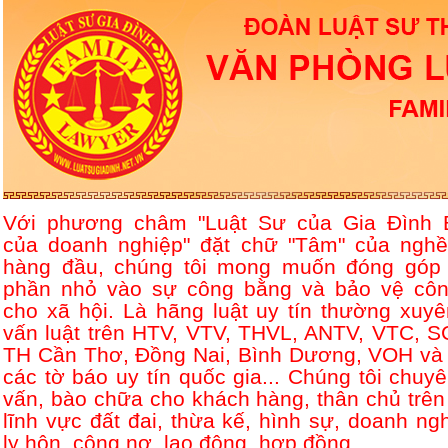
Với phương châm "Luật Sư của Gia Đình 
của doanh nghiệp" đặt chữ "Tâm" của nghề
hàng đầu, chúng tôi mong muốn đóng góp
phần nhỏ vào sự công bằng và bảo vệ côn
cho xã hội. Là hãng luật uy tín thường xuyê
vấn luật trên HTV, VTV, THVL, ANTV, VTC, S
TH Cần Thơ, Đồng Nai, Bình Dương, VOH và 
các tờ báo uy tín quốc gia... Chúng tôi chuyê
vấn, bào chữa cho khách hàng, thân chủ trên
lĩnh vực đất đai, thừa kế, hình sự, doanh ngh
ly hôn, công nợ, lao động, hợp đồng....