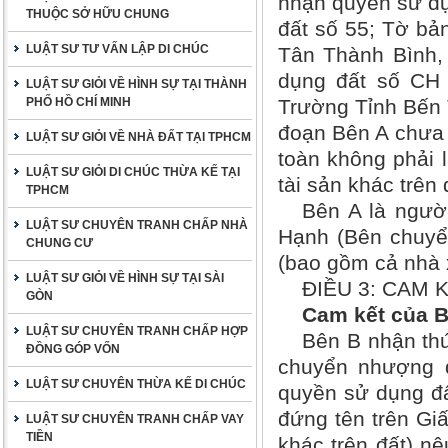
nhận quyền sử dụ
THUỘC SỞ HỮU CHUNG
đất số 55; Tờ bản
LUẬT SƯ TƯ VẤN LẬP DI CHÚC
Tân Thành Bình,
dụng đất số CH
LUẬT SƯ GIỎI VỀ HÌNH SỰ TẠI THÀNH
Trường Tỉnh Bến T
PHỐ HỒ CHÍ MINH
đoạn Bên A chưa đ
LUẬT SƯ GIỎI VỀ NHÀ ĐẤT TẠI TPHCM
toàn không phải 
LUẬT SƯ GIỎI DI CHÚC THỪA KẾ TẠI
tài sản khác trên 
TPHCM
Bên A là người
LUẬT SƯ CHUYÊN TRANH CHẤP NHÀ
Hạnh (Bên chuyển
CHUNG CƯ
(bao gồm cả nhà x
LUẬT SƯ GIỎI VỀ HÌNH SỰ TẠI SÀI
ĐIỀU 3: CAM 
GÒN
Cam kết của B
LUẬT SƯ CHUYÊN TRANH CHẤP HỢP
Bên B nhận thứ
ĐỒNG GÓP VỐN
chuyển nhượng 
LUẬT SƯ CHUYÊN THỪA KẾ DI CHÚC
quyền sử dụng đ
đứng tên trên Gi
LUẬT SƯ CHUYÊN TRANH CHẤP VAY
TIỀN
khác trên đất) n