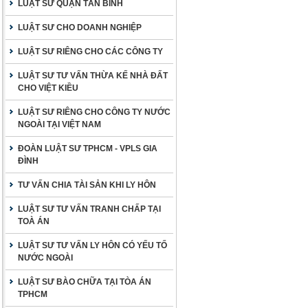
LUẬT SƯ QUẬN TÂN BÌNH
LUẬT SƯ CHO DOANH NGHIỆP
LUẬT SƯ RIÊNG CHO CÁC CÔNG TY
LUẬT SƯ TƯ VẤN THỪA KẾ NHÀ ĐẤT
CHO VIỆT KIỀU
LUẬT SƯ RIÊNG CHO CÔNG TY NƯỚC
NGOÀI TẠI VIỆT NAM
ĐOÀN LUẬT SƯ TPHCM - VPLS GIA
ĐÌNH
TƯ VẤN CHIA TÀI SẢN KHI LY HÔN
LUẬT SƯ TƯ VẤN TRANH CHẤP TẠI
TOÀ ÁN
LUẬT SƯ TƯ VẤN LY HÔN CÓ YẾU TỐ
NƯỚC NGOÀI
LUẬT SƯ BÀO CHỮA TẠI TÒA ÁN
TPHCM