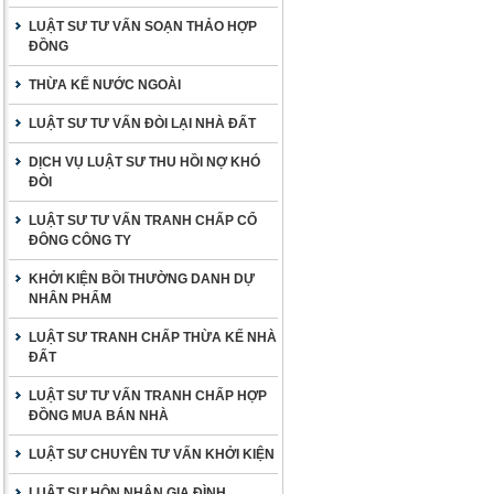
LUẬT SƯ TƯ VẤN SOẠN THẢO HỢP
ĐỒNG
THỪA KẾ NƯỚC NGOÀI
LUẬT SƯ TƯ VẤN ĐÒI LẠI NHÀ ĐẤT
DỊCH VỤ LUẬT SƯ THU HỒI NỢ KHÓ
ĐÒI
LUẬT SƯ TƯ VẤN TRANH CHẤP CỔ
ĐÔNG CÔNG TY
KHỞI KIỆN BỒI THƯỜNG DANH DỰ
NHÂN PHẨM
LUẬT SƯ TRANH CHẤP THỪA KẾ NHÀ
ĐẤT
LUẬT SƯ TƯ VẤN TRANH CHẤP HỢP
ĐỒNG MUA BÁN NHÀ
LUẬT SƯ CHUYÊN TƯ VẤN KHỞI KIỆN
LUẬT SƯ HÔN NHÂN GIA ĐÌNH