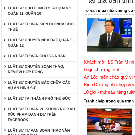
tại địa bàn tỉn
LUẬT SƯ CHO CÔNG TY TẠI QUẬN 5,
Tư vấn mua nhà chung cư 
QUẬN 11, QUẬN 10
LUẬT SƯ TƯ VẤN KIỆN ĐÒI NHÀ CHO
THUÊ
LUẬT SƯ CHUYÊN NHÀ ĐẤT QUẬN 9,
QUẬN 12
LUẬT SƯ TƯ VẤN CHO CÁ NHÂN
Khách mời:
LS Trần Minh
LUẬT SƯ CHUYÊN SOẠN THẢO,
Logo chương trình.
REVIEW HỢP ĐỒNG
An Lộc mến chào quý vị v
LUẬT SƯ CHUYÊN BÀO CHỮA CÁC
Bình Dương phối hợp với 
VỤ ÁN HÌNH SỰ
10 giờ - thứ sáu hàng tuần
LUẬT SƯ TẠI THÀNH PHỐ THỦ ĐỨC
Tranh chấp trong quá trìn
LUẬT SƯ TƯ VẤN VU KHỐNG NÓI XẤU
XÚC PHẠM DANH DỰ TRÊN
FACEBOOK
LUẬT SƯ TƯ VẤN SOẠN THẢO VĂN