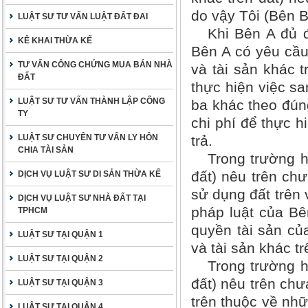
do vậy Tôi (Bên B
LUẬT SƯ TƯ VẤN LUẬT ĐẤT ĐAI
Khi Bên A đủ 
KÊ KHAI THỪA KẾ
Bên A có yêu cầu
TƯ VẤN CÔNG CHỨNG MUA BÁN NHÀ
và tài sản khác 
ĐẤT
thực hiện việc s
LUẬT SƯ TƯ VẤN THÀNH LẬP CÔNG
ba khác theo đún
TY
chi phí để thực h
trả.
LUẬT SƯ CHUYÊN TƯ VẤN LY HÔN
CHIA TÀI SẢN
Trong trường 
đất) nêu trên ch
DỊCH VỤ LUẬT SƯ DI SẢN THỪA KẾ
sử dụng đất trên
DỊCH VỤ LUẬT SƯ NHÀ ĐẤT TẠI
pháp luật của Bê
TPHCM
quyền tài sản củ
LUẬT SƯ TẠI QUẬN 1
và tài sản khác tr
LUẬT SƯ TẠI QUẬN 2
Trong trường 
đất) nêu trên ch
LUẬT SƯ TẠI QUẬN 3
trên thuộc về nh
LUẬT SƯ TẠI QUẬN 4