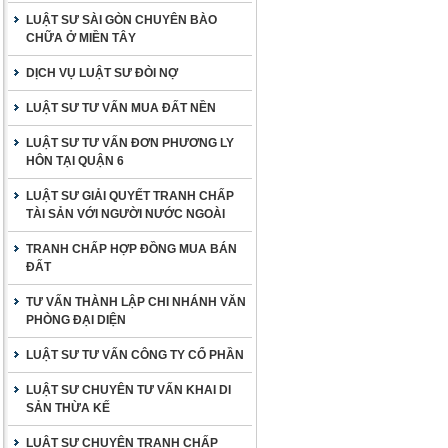
LUẬT SƯ SÀI GÒN CHUYÊN BÀO
CHỮA Ở MIỀN TÂY
DỊCH VỤ LUẬT SƯ ĐÒI NỢ
LUẬT SƯ TƯ VẤN MUA ĐẤT NỀN
LUẬT SƯ TƯ VẤN ĐƠN PHƯƠNG LY
HÔN TẠI QUẬN 6
LUẬT SƯ GIẢI QUYẾT TRANH CHẤP
TÀI SẢN VỚI NGƯỜI NƯỚC NGOÀI
TRANH CHẤP HỢP ĐỒNG MUA BÁN
ĐẤT
TƯ VẤN THÀNH LẬP CHI NHÁNH VĂN
PHÒNG ĐẠI DIỆN
LUẬT SƯ TƯ VẤN CÔNG TY CỔ PHẦN
LUẬT SƯ CHUYÊN TƯ VẤN KHAI DI
SẢN THỪA KẾ
LUẬT SƯ CHUYÊN TRANH CHẤP