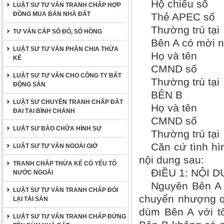
Hộ chiếu số
LUẬT SƯ TƯ VẤN TRANH CHẤP HỢP
ĐỒNG MUA BÁN NHÀ ĐẤT
Thẻ APEC số
Thường trú tại
TƯ VẤN CẤP SỔ ĐỎ, SỔ HỒNG
Bên A có mời n
LUẬT SƯ TƯ VẤN PHÂN CHIA THỪA
Họ và tên
KẾ
CMND số
LUẬT SƯ TƯ VẤN CHO CÔNG TY BẤT
Thường trú tại
ĐỘNG SẢN
BÊN B
LUẬT SƯ CHUYÊN TRANH CHẤP ĐẤT
Họ và tên
ĐAI TẠI BÌNH CHÁNH
CMND số
LUẬT SƯ BÀO CHỮA HÌNH SỰ
Thường trú tại
Căn cứ tình hì
LUẬT SƯ TƯ VẤN NGOÀI GIỜ
nội dung sau:
TRANH CHẤP THỪA KẾ CÓ YẾU TỐ
ĐIỀU 1: NỘI 
NƯỚC NGOÀI
Nguyên Bên A 
LUẬT SƯ TƯ VẤN TRANH CHẤP ĐÒI
chuyển nhượng qu
LẠI TÀI SẢN
dùm Bên A với tổ
LUẬT SƯ TƯ VẤN TRANH CHẤP ĐỨNG