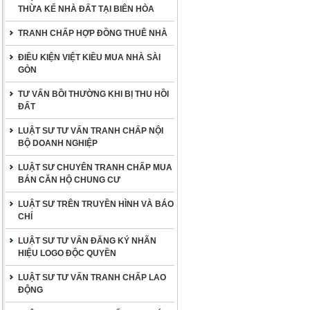
THỪA KẾ NHÀ ĐẤT TẠI BIÊN HÒA
TRANH CHẤP HỢP ĐỒNG THUÊ NHÀ
ĐIỀU KIỆN VIỆT KIỀU MUA NHÀ SÀI
GÒN
TƯ VẤN BỒI THƯỜNG KHI BỊ THU HỒI
ĐẤT
LUẬT SƯ TƯ VẤN TRANH CHẤP NỘI
BỘ DOANH NGHIỆP
LUẬT SƯ CHUYÊN TRANH CHẤP MUA
BÁN CĂN HỘ CHUNG CƯ
LUẬT SƯ TRÊN TRUYỀN HÌNH VÀ BÁO
CHÍ
LUẬT SƯ TƯ VẤN ĐĂNG KÝ NHÃN
HIỆU LOGO ĐỘC QUYỀN
LUẬT SƯ TƯ VẤN TRANH CHẤP LAO
ĐỘNG