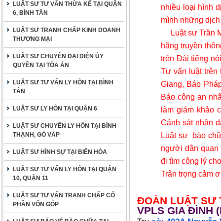
LUẬT SƯ TƯ VẤN THỪA KẾ TẠI QUẬN
nhiều loại hình 
6, BÌNH TÂN
mình những dịch 
LUẬT SƯ TRANH CHẤP KINH DOANH
Luật sư Trần 
THƯƠNG MẠI
hãng truyền thông
LUẬT SƯ CHUYÊN ĐẠI DIỆN ỦY
trên Đài tiếng n
QUYỀN TẠI TÒA ÁN
Tư vấn luật trên
LUẬT SƯ TƯ VẤN LY HÔN TẠI BÌNH
Giang, Báo Pháp 
TÂN
Báo công an nhâ
LUẬT SƯ LY HÔN TẠI QUẬN 6
làm giám khảo c
Cảnh sát nhân dâ
LUẬT SƯ CHUYÊN LY HÔN TẠI BÌNH
Luật sư
bào chữ
THẠNH, GÒ VẤP
người dân quan
LUẬT SƯ HÌNH SỰ TẠI BIÊN HÒA
đi tìm công lý ch
LUẬT SƯ TƯ VẤN LY HÔN TẠI QUẬN
Trân trọng cảm ơ
10, QUẬN 11
LUẬT SƯ TƯ VẤN TRANH CHẤP CỐ
ĐOÀN LUẬT SƯ 
PHẦN VỐN GÓP
VPLS GIA ĐÌNH (