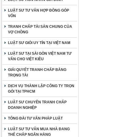
LUẬT SƯ TƯ VẤN HỢP ĐỒNG GÓP
VỐN
TRANH CHẤP TÀI SẢN CHUNG CỦA
VỢ CHỒNG
LUẬT SƯ GIỎI UY TÍN TẠI VIỆT NAM
LUẬT SƯ TẠI SÀI GÒN VIỆT NAM TƯ
VẤN CHO VIỆT KIỀU
GIẢI QUYẾT TRANH CHẤP BẰNG
TRỌNG TÀI
DỊCH VỤ THÀNH LẬP CÔNG TY TRỌN
GÓI TẠI TPHCM
LUẬT SƯ CHUYÊN TRANH CHẤP
DOANH NGHIỆP
TỔNG ĐÀI TƯ VẤN PHÁP LUẬT
LUẬT SƯ TƯ VẤN MUA NHÀ ĐANG
THẾ CHẤP NGÂN HÀNG