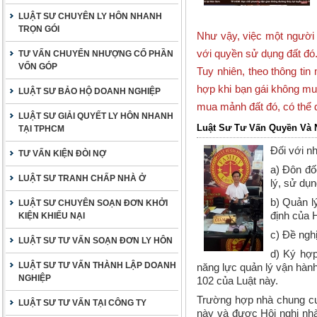
LUẬT SƯ CHUYÊN LY HÔN NHANH
TRỌN GÓI
Như vậy, việc một ngườ
với quyền sử dụng đất đó
TƯ VẤN CHUYỂN NHƯỢNG CỔ PHẦN
VỐN GÓP
Tuy nhiên, theo thông ti
hợp khi bạn gái không muố
LUẬT SƯ BẢO HỘ DOANH NGHIỆP
mua mảnh đất đó, có thể 
LUẬT SƯ GIẢI QUYẾT LY HÔN NHANH
Luật Sư Tư Vấn Quyền Và 
TẠI TPHCM
Đối với n
TƯ VẤN KIỆN ĐÒI NỢ
a) Đôn đố
LUẬT SƯ TRANH CHẤP NHÀ Ở
lý, sử dụ
b) Quản l
LUẬT SƯ CHUYÊN SOẠN ĐƠN KHỞI
định của 
KIỆN KHIẾU NẠI
c) Đề ngh
LUẬT SƯ TƯ VẤN SOẠN ĐƠN LY HÔN
d) Ký hợp
LUẬT SƯ TƯ VẤN THÀNH LẬP DOANH
năng lực quản lý vận hàn
NGHIỆP
102 của Luật này.
Trường hợp nhà chung cư 
LUẬT SƯ TƯ VẤN TẠI CÔNG TY
này và được Hội nghị nhà