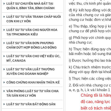
việc thu, chi kinh phí quả
LUẬT SƯ CHUYÊN NHÀ ĐẤT TẠI
QUẬN 6, BÌNH TÂN, BÌNH CHÁNH
đ) Ký kết hợp đồng với đơ
của nhà chung cư và giám
LUẬT SƯ TƯ VẤN TRANH CHẤP NUÔI
chung cư hoặc đơn vị khác
CON KHI LY HÔN
e) Thu thập, tổng hợp ý 
LUẬT SƯ TƯ VẤN CHO NGƯỜI HOA
chung cư để phối hợp với 
TẠI TPHCM/HOA KIỀU
g) Phối hợp với chính quy
nhà chung cư;
LUẬT SƯ TƯ VẤN ĐƠN PHƯƠNG
CHẤM DỨT HỢP ĐỒNG LAO ĐỘNG
h) Thực hiện đúng quy ch
bãi miễn hoặc bổ sung thà
LUẬT SƯ TƯ VẤN CHO VIỆT KIỀU ÚC,
i) Được hưởng thù lao trá
MỸ, CANADA
k) Chịu trách nhiệm trướ
LUẬT SƯ TƯ VẤN LUẬT THƯỜNG
đúng với quy định tại kho
XUYÊN CHO DOANH NGHIỆP
l) Thực hiện các công việ
CÔNG CHỨNG KHAI NHẬN THỪA KẾ
2. Đối với nhà chung cư c
a, e, g, h, i, k và l khoản 
VĂN PHÒNG LUẬT SƯ TƯ VẤN CHIA
Chúng tôi là hãng
TÀI SẢN KHI LY HÔN
độ cao, năng lực
LUẬT SƯ TƯ VẤN BẤT ĐỘNG SẢN
biệt có trách nh