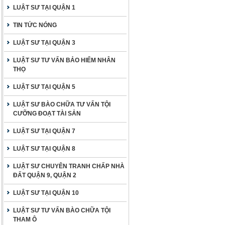
LUẬT SƯ TẠI QUẬN 1
TIN TỨC NÓNG
LUẬT SƯ TẠI QUẬN 3
LUẬT SƯ TƯ VẤN BẢO HIỂM NHÂN
THỌ
LUẬT SƯ TẠI QUẬN 5
LUẬT SƯ BÀO CHỮA TƯ VẤN TỘI
CƯỠNG ĐOẠT TÀI SẢN
LUẬT SƯ TẠI QUẬN 7
LUẬT SƯ TẠI QUẬN 8
LUẬT SƯ CHUYÊN TRANH CHẤP NHÀ
ĐẤT QUẬN 9, QUẬN 2
LUẬT SƯ TẠI QUẬN 10
LUẬT SƯ TƯ VẤN BÀO CHỮA TỘI
THAM Ô