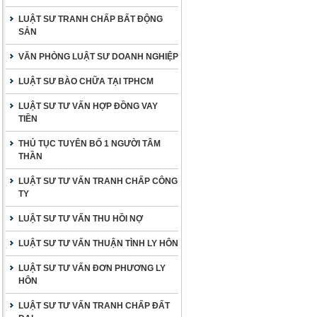
LUẬT SƯ TRANH CHẤP BẤT ĐỘNG
SẢN
VĂN PHÒNG LUẬT SƯ DOANH NGHIỆP
LUẬT SƯ BÀO CHỮA TẠI TPHCM
LUẬT SƯ TƯ VẤN HỢP ĐỒNG VAY
TIỀN
THỦ TỤC TUYÊN BỐ 1 NGƯỜI TÂM
THẦN
LUẬT SƯ TƯ VẤN TRANH CHẤP CÔNG
TY
LUẬT SƯ TƯ VẤN THU HỒI NỢ
LUẬT SƯ TƯ VẤN THUẬN TÌNH LY HÔN
LUẬT SƯ TƯ VẤN ĐƠN PHƯƠNG LY
HÔN
LUẬT SƯ TƯ VẤN TRANH CHẤP ĐẤT