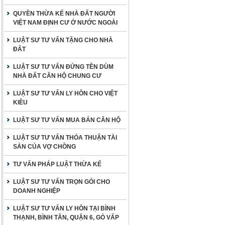
QUYỀN THỪA KẾ NHÀ ĐẤT NGƯỜI
VIỆT NAM ĐỊNH CƯ Ở NƯỚC NGOÀI
LUẬT SƯ TƯ VẤN TẶNG CHO NHÀ
ĐẤT
LUẬT SƯ TƯ VẤN ĐỨNG TÊN DÙM
NHÀ ĐẤT CĂN HỘ CHUNG CƯ
LUẬT SƯ TƯ VẤN LY HÔN CHO VIỆT
KIỀU
LUẬT SƯ TƯ VẤN MUA BÁN CĂN HỘ
LUẬT SƯ TƯ VẤN THỎA THUẬN TÀI
SẢN CỦA VỢ CHỒNG
TƯ VẤN PHÁP LUẬT THỪA KẾ
LUẬT SƯ TƯ VẤN TRỌN GÓI CHO
DOANH NGHIỆP
LUẬT SƯ TƯ VẤN LY HÔN TẠI BÌNH
THẠNH, BÌNH TÂN, QUẬN 6, GÒ VẤP