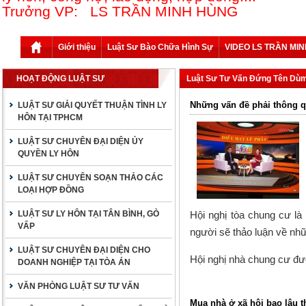
Trưởng VP: LS TRẦN MINH HÙNG
Giới thiệu
Luật Sư Bào Chữa Hình Sự
VIDEO LS TRẦN MI
HOẠT ĐỘNG LUẬT SƯ
Luật Sư Tư Vấn Đứng Tên Dù
Những vấn đề phải thông q
LUẬT SƯ GIẢI QUYẾT THUẬN TÌNH LY
HÔN TẠI TPHCM
LUẬT SƯ CHUYÊN ĐẠI DIỆN ỦY
QUYỀN LY HÔN
LUẬT SƯ CHUYÊN SOẠN THẢO CÁC
LOẠI HỢP ĐỒNG
Hội nghị tòa chung cư l
LUẬT SƯ LY HÔN TẠI TÂN BÌNH, GÒ
VẤP
người sẽ thảo luận về nhữ
LUẬT SƯ CHUYÊN ĐẠI DIỆN CHO
Hội nghị nhà chung cư
đượ
DOANH NGHIỆP TẠI TÒA ÁN
VĂN PHÒNG LUẬT SƯ TƯ VẤN
Mua nhà ở xã hội bao lâu 