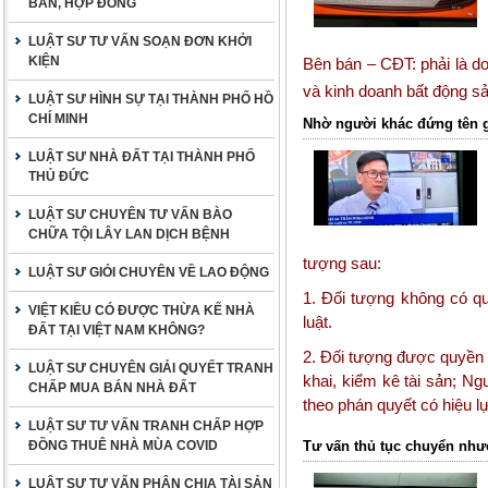
BẢN, HỢP ĐỒNG
LUẬT SƯ TƯ VẤN SOẠN ĐƠN KHỞI
KIỆN
Bên bán – CĐT: phải là d
và kinh doanh bất động s
LUẬT SƯ HÌNH SỰ TẠI THÀNH PHỐ HỒ
CHÍ MINH
Nhờ người khác đứng tên 
LUẬT SƯ NHÀ ĐẤT TẠI THÀNH PHỐ
THỦ ĐỨC
LUẬT SƯ CHUYÊN TƯ VẤN BÀO
CHỮA TỘI LÂY LAN DỊCH BỆNH
tượng sau:
LUẬT SƯ GIỎI CHUYÊN VỀ LAO ĐỘNG
1. Đối tượng không có qu
VIỆT KIỀU CÓ ĐƯỢC THỪA KẾ NHÀ
luật.
ĐẤT TẠI VIỆT NAM KHÔNG?
2. Đối tượng được quyền 
LUẬT SƯ CHUYÊN GIẢI QUYẾT TRANH
khai, kiểm kê tài sản; N
CHẤP MUA BÁN NHÀ ĐẤT
theo phán quyết có hiệu l
LUẬT SƯ TƯ VẤN TRANH CHẤP HỢP
ĐỒNG THUÊ NHÀ MÙA COVID
Tư vấn thủ tục chuyển nh
LUẬT SƯ TƯ VẤN PHÂN CHIA TÀI SẢN