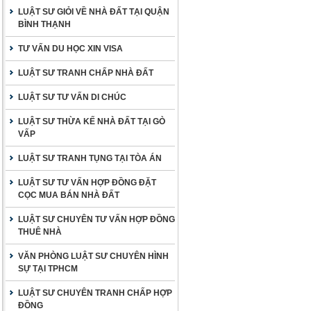
LUẬT SƯ GIỎI VỀ NHÀ ĐẤT TẠI QUẬN
BÌNH THẠNH
TƯ VẤN DU HỌC XIN VISA
LUẬT SƯ TRANH CHẤP NHÀ ĐẤT
LUẬT SƯ TƯ VẤN DI CHÚC
LUẬT SƯ THỪA KẾ NHÀ ĐẤT TẠI GÒ
VẤP
LUẬT SƯ TRANH TỤNG TẠI TÒA ÁN
LUẬT SƯ TƯ VẤN HỢP ĐỒNG ĐẶT
CỌC MUA BÁN NHÀ ĐẤT
LUẬT SƯ CHUYÊN TƯ VẤN HỢP ĐỒNG
THUÊ NHÀ
VĂN PHÒNG LUẬT SƯ CHUYÊN HÌNH
SỰ TẠI TPHCM
LUẬT SƯ CHUYÊN TRANH CHẤP HỢP
ĐỒNG