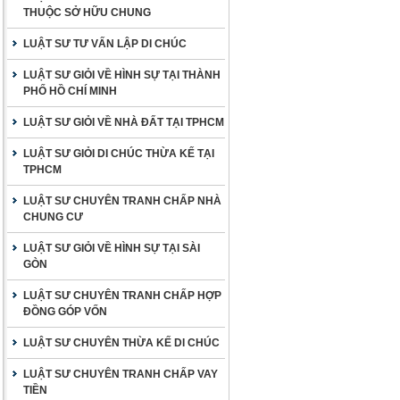
THUỘC SỞ HỮU CHUNG
LUẬT SƯ TƯ VẤN LẬP DI CHÚC
LUẬT SƯ GIỎI VỀ HÌNH SỰ TẠI THÀNH
PHỐ HỒ CHÍ MINH
LUẬT SƯ GIỎI VỀ NHÀ ĐẤT TẠI TPHCM
LUẬT SƯ GIỎI DI CHÚC THỪA KẾ TẠI
TPHCM
LUẬT SƯ CHUYÊN TRANH CHẤP NHÀ
CHUNG CƯ
LUẬT SƯ GIỎI VỀ HÌNH SỰ TẠI SÀI
GÒN
LUẬT SƯ CHUYÊN TRANH CHẤP HỢP
ĐỒNG GÓP VỐN
LUẬT SƯ CHUYÊN THỪA KẾ DI CHÚC
LUẬT SƯ CHUYÊN TRANH CHẤP VAY
TIỀN