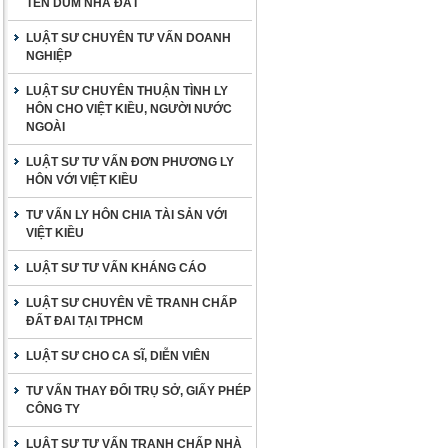
TÊN DÙM NHÀ ĐẤT
LUẬT SƯ CHUYÊN TƯ VẤN DOANH
NGHIỆP
LUẬT SƯ CHUYÊN THUẬN TÌNH LY
HÔN CHO VIỆT KIỀU, NGƯỜI NƯỚC
NGOÀI
LUẬT SƯ TƯ VẤN ĐƠN PHƯƠNG LY
HÔN VỚI VIỆT KIỀU
TƯ VẤN LY HÔN CHIA TÀI SẢN VỚI
VIỆT KIỀU
LUẬT SƯ TƯ VẤN KHÁNG CÁO
LUẬT SƯ CHUYÊN VỀ TRANH CHẤP
ĐẤT ĐAI TẠI TPHCM
LUẬT SƯ CHO CA SĨ, DIỄN VIÊN
TƯ VẤN THAY ĐỔI TRỤ SỞ, GIẤY PHÉP
CÔNG TY
LUẬT SƯ TƯ VẤN TRANH CHẤP NHÀ