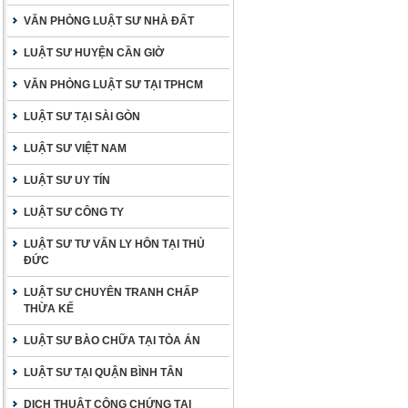
VĂN PHÒNG LUẬT SƯ NHÀ ĐẤT
LUẬT SƯ HUYỆN CẦN GIỜ
VĂN PHÒNG LUẬT SƯ TẠI TPHCM
LUẬT SƯ TẠI SÀI GÒN
LUẬT SƯ VIỆT NAM
LUẬT SƯ UY TÍN
LUẬT SƯ CÔNG TY
LUẬT SƯ TƯ VẤN LY HÔN TẠI THỦ
ĐỨC
LUẬT SƯ CHUYÊN TRANH CHẤP
THỪA KẾ
LUẬT SƯ BÀO CHỮA TẠI TÒA ÁN
LUẬT SƯ TẠI QUẬN BÌNH TÂN
DỊCH THUẬT CÔNG CHỨNG TẠI