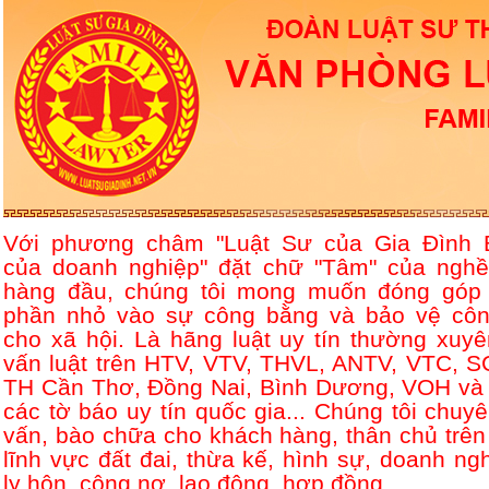
Với phương châm "Luật Sư của Gia Đình 
của doanh nghiệp" đặt chữ "Tâm" của nghề
hàng đầu, chúng tôi mong muốn đóng góp
phần nhỏ vào sự công bằng và bảo vệ côn
cho xã hội. Là hãng luật uy tín thường xuyê
vấn luật trên HTV, VTV, THVL, ANTV, VTC, S
TH Cần Thơ, Đồng Nai, Bình Dương, VOH và 
các tờ báo uy tín quốc gia... Chúng tôi chuyê
vấn, bào chữa cho khách hàng, thân chủ trên
lĩnh vực đất đai, thừa kế, hình sự, doanh ngh
ly hôn, công nợ, lao động, hợp đồng....