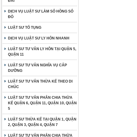
ĐAI
DỊCH VỤ LUẬT SƯ LÀM SỔ HỒNG SỔ
ĐỎ
LUẬT SƯ TỐ TỤNG
DỊCH VỤ LUẬT SƯ LY HÔN NHANH
LUẬT SƯ TƯ VẤN LY HÔN TẠI QUẬN 5,
QUẬN 11
LUẬT SƯ TƯ VẤN NGHĨA VỤ CẤP
DƯỠNG
LUẬT SƯ TƯ VẤN THỪA KẾ THEO DI
CHÚC
LUẬT SƯ TƯ VẤN PHÂN CHIA THỪA
KẾ QUẬN 6, QUẬN 11, QUẬN 10, QUẬN
5
LUẬT SƯ THỪA KẾ TẠI QUẬN 1, QUẬN
2, QUẬN 3, QUẬN 4, QUẬN 7
LUẬT SƯ TƯ VẤN PHÂN CHIA THỪA