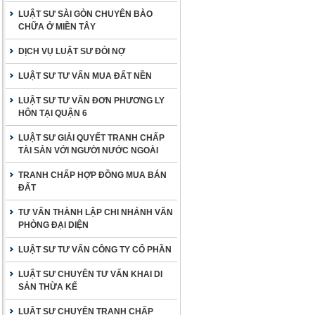
LUẬT SƯ SÀI GÒN CHUYÊN BÀO
CHỮA Ở MIỀN TÂY
DỊCH VỤ LUẬT SƯ ĐÒI NỢ
LUẬT SƯ TƯ VẤN MUA ĐẤT NỀN
LUẬT SƯ TƯ VẤN ĐƠN PHƯƠNG LY
HÔN TẠI QUẬN 6
LUẬT SƯ GIẢI QUYẾT TRANH CHẤP
TÀI SẢN VỚI NGƯỜI NƯỚC NGOÀI
TRANH CHẤP HỢP ĐỒNG MUA BÁN
ĐẤT
TƯ VẤN THÀNH LẬP CHI NHÁNH VĂN
PHÒNG ĐẠI DIỆN
LUẬT SƯ TƯ VẤN CÔNG TY CỔ PHẦN
LUẬT SƯ CHUYÊN TƯ VẤN KHAI DI
SẢN THỪA KẾ
LUẬT SƯ CHUYÊN TRANH CHẤP