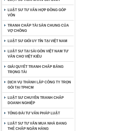
LUẬT SƯ TƯ VẤN HỢP ĐỒNG GÓP
VỐN
TRANH CHẤP TÀI SẢN CHUNG CỦA
VỢ CHỒNG
LUẬT SƯ GIỎI UY TÍN TẠI VIỆT NAM
LUẬT SƯ TẠI SÀI GÒN VIỆT NAM TƯ
VẤN CHO VIỆT KIỀU
GIẢI QUYẾT TRANH CHẤP BẰNG
TRỌNG TÀI
DỊCH VỤ THÀNH LẬP CÔNG TY TRỌN
GÓI TẠI TPHCM
LUẬT SƯ CHUYÊN TRANH CHẤP
DOANH NGHIỆP
TỔNG ĐÀI TƯ VẤN PHÁP LUẬT
LUẬT SƯ TƯ VẤN MUA NHÀ ĐANG
THẾ CHẤP NGÂN HÀNG