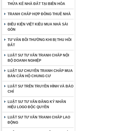
THỪA KẾ NHÀ ĐẤT TẠI BIÊN HÒA
TRANH CHẤP HỢP ĐỒNG THUÊ NHÀ
ĐIỀU KIỆN VIỆT KIỀU MUA NHÀ SÀI
GÒN
TƯ VẤN BỒI THƯỜNG KHI BỊ THU HỒI
ĐẤT
LUẬT SƯ TƯ VẤN TRANH CHẤP NỘI
BỘ DOANH NGHIỆP
LUẬT SƯ CHUYÊN TRANH CHẤP MUA
BÁN CĂN HỘ CHUNG CƯ
LUẬT SƯ TRÊN TRUYỀN HÌNH VÀ BÁO
CHÍ
LUẬT SƯ TƯ VẤN ĐĂNG KÝ NHÃN
HIỆU LOGO ĐỘC QUYỀN
LUẬT SƯ TƯ VẤN TRANH CHẤP LAO
ĐỘNG