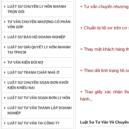
+ Tư vấn chuyển nhượng
LUẬT SƯ CHUYÊN LY HÔN NHANH
TRỌN GÓI
TƯ VẤN CHUYỂN NHƯỢNG CỔ PHẦN
VỐN GÓP
+ Chuẩn bị hồ sơ trên cơ 
LUẬT SƯ BẢO HỘ DOANH NGHIỆP
LUẬT SƯ GIẢI QUYẾT LY HÔN NHANH
+ Thay mặt khách hàng th
TẠI TPHCM
TƯ VẤN KIỆN ĐÒI NỢ
+ Theo dõi tình trạng hồ s
LUẬT SƯ TRANH CHẤP NHÀ Ở
LUẬT SƯ CHUYÊN SOẠN ĐƠN KHỞI
KIỆN KHIẾU NẠI
+ Trao giấy xác nhận th
LUẬT SƯ TƯ VẤN SOẠN ĐƠN LY HÔN
hành...
LUẬT SƯ TƯ VẤN THÀNH LẬP DOANH
NGHIỆP
Luật Sư Tư Vấn Về Chuyể
LUẬT SƯ TƯ VẤN TẠI CÔNG TY