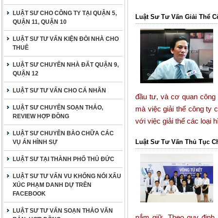
LUẬT SƯ CHO CÔNG TY TẠI QUẬN 5,
Luật Sư Tư Vấn Giải Thể 
QUẬN 11, QUẬN 10
LUẬT SƯ TƯ VẤN KIỆN ĐÒI NHÀ CHO
THUÊ
LUẬT SƯ CHUYÊN NHÀ ĐẤT QUẬN 9,
QUẬN 12
LUẬT SƯ TƯ VẤN CHO CÁ NHÂN
đầu tư, và cơ quan công 
LUẬT SƯ CHUYÊN SOẠN THẢO,
mà việc giải thể công ty
REVIEW HỢP ĐỒNG
với việc giải thể các loại 
LUẬT SƯ CHUYÊN BÀO CHỮA CÁC
Luật Sư Tư Vấn Thủ Tục 
VỤ ÁN HÌNH SỰ
LUẬT SƯ TẠI THÀNH PHỐ THỦ ĐỨC
LUẬT SƯ TƯ VẤN VU KHỐNG NÓI XẤU
XÚC PHẠM DANH DỰ TRÊN
FACEBOOK
LUẬT SƯ TƯ VẤN SOẠN THẢO VĂN
nắm giữ. Theo quy định