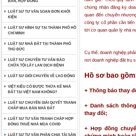
BẢN, HỢP ĐỒNG
chứng nhận đăng ký doan
LUẬT SƯ TƯ VẤN SOẠN ĐƠN KHỞI
quan đến chuyển nhượng
KIỆN
công ty cổ phần cần tiến
LUẬT SƯ HÌNH SỰ TẠI THÀNH PHỐ HỒ
tới cơ quan quản lý nhà 
CHÍ MINH
LUẬT SƯ NHÀ ĐẤT TẠI THÀNH PHỐ
THỦ ĐỨC
Cụ thể, doanh nghiệp phả
nơi doanh nghiệp đặt trụ s
LUẬT SƯ CHUYÊN TƯ VẤN BÀO
CHỮA TỘI LÂY LAN DỊCH BỆNH
Hồ sơ bao gồm
LUẬT SƯ GIỎI CHUYÊN VỀ LAO ĐỘNG
VIỆT KIỀU CÓ ĐƯỢC THỪA KẾ NHÀ
+ Thông báo thay đ
ĐẤT TẠI VIỆT NAM KHÔNG?
LUẬT SƯ CHUYÊN GIẢI QUYẾT TRANH
+ Danh sách thông
CHẤP MUA BÁN NHÀ ĐẤT
thay đổi;
LUẬT SƯ TƯ VẤN TRANH CHẤP HỢP
ĐỒNG THUÊ NHÀ MÙA COVID
+ Hợp đồng chuyể
LUẬT SƯ TƯ VẤN PHÂN CHIA TÀI SẢN