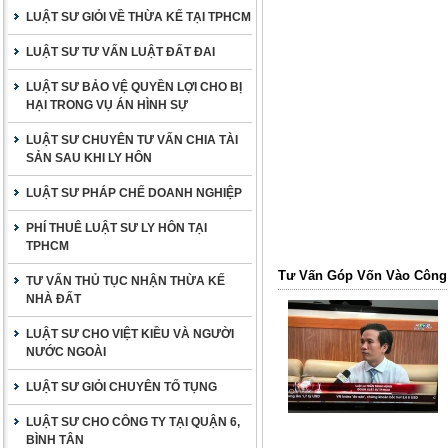
LUẬT SƯ GIỎI VỀ THỪA KẾ TẠI TPHCM
LUẬT SƯ TƯ VẤN LUẬT ĐẤT ĐAI
LUẬT SƯ BẢO VỆ QUYỀN LỢI CHO BỊ
HẠI TRONG VỤ ÁN HÌNH SỰ
LUẬT SƯ CHUYÊN TƯ VẤN CHIA TÀI
SẢN SAU KHI LY HÔN
LUẬT SƯ PHÁP CHẾ DOANH NGHIỆP
PHÍ THUÊ LUẬT SƯ LY HÔN TẠI
TPHCM
Tư Vấn Góp Vốn Vào Công
TƯ VẤN THỦ TỤC NHẬN THỪA KẾ
NHÀ ĐẤT
LUẬT SƯ CHO VIỆT KIỀU VÀ NGƯỜI
NƯỚC NGOÀI
LUẬT SƯ GIỎI CHUYÊN TỐ TỤNG
LUẬT SƯ CHO CÔNG TY TẠI QUẬN 6,
BÌNH TÂN