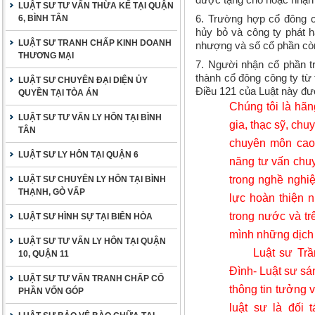
LUẬT SƯ TƯ VẤN THỪA KẾ TẠI QUẬN
6. Trường hợp cổ đông c
6, BÌNH TÂN
hủy bỏ và công ty phát 
LUẬT SƯ TRANH CHẤP KINH DOANH
nhượng và số cổ phần còn
THƯƠNG MẠI
7. Người nhận cổ phần tr
thành cổ đông công ty từ 
LUẬT SƯ CHUYÊN ĐẠI DIỆN ỦY
Điều 121 của Luật này đư
QUYỀN TẠI TÒA ÁN
Chúng tôi là hãng
LUẬT SƯ TƯ VẤN LY HÔN TẠI BÌNH
gia, thạc sỹ, chu
TÂN
chuyên môn cao, 
LUẬT SƯ LY HÔN TẠI QUẬN 6
năng tư vấn chuy
trong nghề nghi
LUẬT SƯ CHUYÊN LY HÔN TẠI BÌNH
THẠNH, GÒ VẤP
lực hoàn thiện n
trong nước và tr
LUẬT SƯ HÌNH SỰ TẠI BIÊN HÒA
mình những dịch 
LUẬT SƯ TƯ VẤN LY HÔN TẠI QUẬN
Luật sư Tr
10, QUẬN 11
Đình- Luật sư sá
LUẬT SƯ TƯ VẤN TRANH CHẤP CỐ
thông tin tưởng 
PHẦN VỐN GÓP
luật sư là đối 