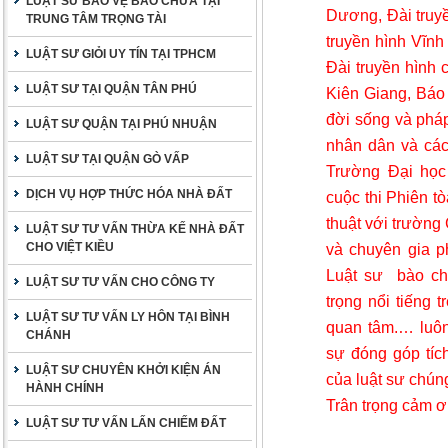
LUẬT SƯ BẢO VỆ BÀO CHỮA TẠI
Dương, Đài truy
TRUNG TÂM TRỌNG TÀI
truyền hình Vĩnh
LUẬT SƯ GIỎI UY TÍN TẠI TPHCM
Đài truyền hình
LUẬT SƯ TẠI QUẬN TÂN PHÚ
Kiên Giang, Báo
đời sống và pháp
LUẬT SƯ QUẬN TẠI PHÚ NHUẬN
nhân dân và các 
LUẬT SƯ TẠI QUẬN GÒ VẤP
Trường Đại học
DỊCH VỤ HỢP THỨC HÓA NHÀ ĐẤT
cuộc thi Phiên t
thuật với trường
LUẬT SƯ TƯ VẤN THỪA KẾ NHÀ ĐẤT
CHO VIỆT KIỀU
và chuyên gia ph
Luật sư
bào ch
LUẬT SƯ TƯ VẤN CHO CÔNG TY
trọng nổi tiếng 
LUẬT SƯ TƯ VẤN LY HÔN TẠI BÌNH
quan tâm
.… luô
CHÁNH
sự đóng góp tích
LUẬT SƯ CHUYÊN KHỞI KIỆN ÁN
của luật sư chúng
HÀNH CHÍNH
Trân trọng cảm ơ
LUẬT SƯ TƯ VẤN LẤN CHIẾM ĐẤT