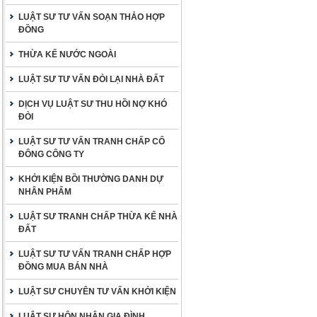
LUẬT SƯ TƯ VẤN SOẠN THẢO HỢP
ĐỒNG
THỪA KẾ NƯỚC NGOÀI
LUẬT SƯ TƯ VẤN ĐÒI LẠI NHÀ ĐẤT
DỊCH VỤ LUẬT SƯ THU HỒI NỢ KHÓ
ĐÒI
LUẬT SƯ TƯ VẤN TRANH CHẤP CỔ
ĐÔNG CÔNG TY
KHỞI KIỆN BỒI THƯỜNG DANH DỰ
NHÂN PHẨM
LUẬT SƯ TRANH CHẤP THỪA KẾ NHÀ
ĐẤT
LUẬT SƯ TƯ VẤN TRANH CHẤP HỢP
ĐỒNG MUA BÁN NHÀ
LUẬT SƯ CHUYÊN TƯ VẤN KHỞI KIỆN
LUẬT SƯ HÔN NHÂN GIA ĐÌNH