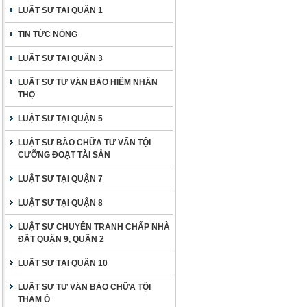
LUẬT SƯ TẠI QUẬN 1
TIN TỨC NÓNG
LUẬT SƯ TẠI QUẬN 3
LUẬT SƯ TƯ VẤN BẢO HIỂM NHÂN
THỌ
LUẬT SƯ TẠI QUẬN 5
LUẬT SƯ BÀO CHỮA TƯ VẤN TỘI
CƯỠNG ĐOẠT TÀI SẢN
LUẬT SƯ TẠI QUẬN 7
LUẬT SƯ TẠI QUẬN 8
LUẬT SƯ CHUYÊN TRANH CHẤP NHÀ
ĐẤT QUẬN 9, QUẬN 2
LUẬT SƯ TẠI QUẬN 10
LUẬT SƯ TƯ VẤN BÀO CHỮA TỘI
THAM Ô