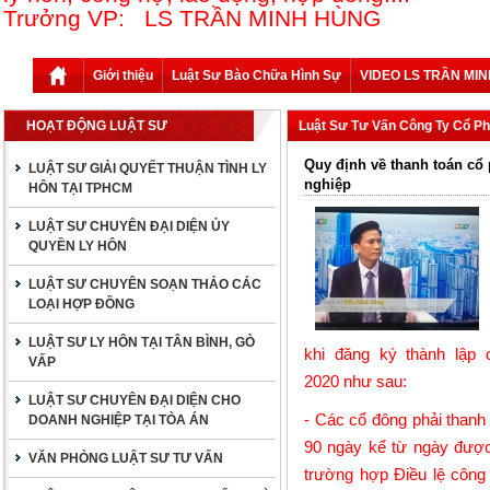
Trưởng VP: LS TRẦN MINH HÙNG
Giới thiệu
Luật Sư Bào Chữa Hình Sự
VIDEO LS TRẦN MI
HOẠT ĐỘNG LUẬT SƯ
Luật Sư Tư Vấn Công Ty Cổ P
Quy định về thanh toán cổ
LUẬT SƯ GIẢI QUYẾT THUẬN TÌNH LY
nghiệp
HÔN TẠI TPHCM
LUẬT SƯ CHUYÊN ĐẠI DIỆN ỦY
QUYỀN LY HÔN
LUẬT SƯ CHUYÊN SOẠN THẢO CÁC
LOẠI HỢP ĐỒNG
LUẬT SƯ LY HÔN TẠI TÂN BÌNH, GÒ
khi đăng ký thành lập
VẤP
2020
như sau:
LUẬT SƯ CHUYÊN ĐẠI DIỆN CHO
- Các cổ đông phải thanh
DOANH NGHIỆP TẠI TÒA ÁN
90 ngày kể từ ngày được
VĂN PHÒNG LUẬT SƯ TƯ VẤN
trường hợp Điều lệ công