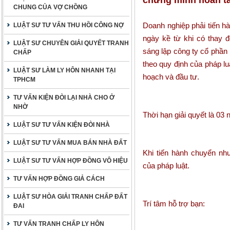
chứng minh hoàn tấ
CHUNG CỦA VỢ CHỒNG
Doanh nghiệp phải tiến hà
LUẬT SƯ TƯ VẤN THU HỒI CÔNG NỢ
ngày kề từ khi có thay đ
LUẬT SƯ CHUYÊN GIẢI QUYẾT TRANH
sáng lập công ty cổ phần
CHẤP
theo quy định của pháp lu
LUẬT SƯ LÀM LY HÔN NHANH TẠI
hoạch và đầu tư.
TPHCM
TƯ VẤN KIỆN ĐÒI LẠI NHÀ CHO Ở
NHỜ
Thời hạn giải quyết là 03 
LUẬT SƯ TƯ VẤN KIỆN ĐÒI NHÀ
LUẬT SƯ TƯ VẤN MUA BÁN NHÀ ĐẤT
Khi tiến hành chuyển nh
LUẬT SƯ TƯ VẤN HỢP ĐỒNG VÔ HIỆU
của pháp luật.
TƯ VẤN HỢP ĐỒNG GIẢ CÁCH
LUẬT SƯ HÒA GIẢI TRANH CHẤP ĐẤT
Trí tâm hỗ trợ bạn:
ĐAI
TƯ VẤN TRANH CHẤP LY HÔN