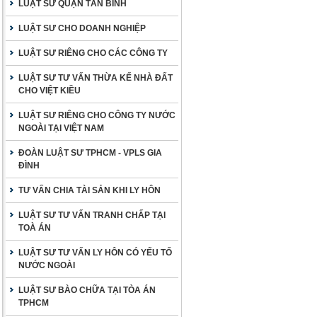
LUẬT SƯ QUẬN TÂN BÌNH
LUẬT SƯ CHO DOANH NGHIỆP
LUẬT SƯ RIÊNG CHO CÁC CÔNG TY
LUẬT SƯ TƯ VẤN THỪA KẾ NHÀ ĐẤT
CHO VIỆT KIỀU
LUẬT SƯ RIÊNG CHO CÔNG TY NƯỚC
NGOÀI TẠI VIỆT NAM
ĐOÀN LUẬT SƯ TPHCM - VPLS GIA
ĐÌNH
TƯ VẤN CHIA TÀI SẢN KHI LY HÔN
LUẬT SƯ TƯ VẤN TRANH CHẤP TẠI
TOÀ ÁN
LUẬT SƯ TƯ VẤN LY HÔN CÓ YẾU TỐ
NƯỚC NGOÀI
LUẬT SƯ BÀO CHỮA TẠI TÒA ÁN
TPHCM