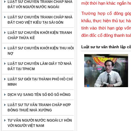
LUẬT SƯ CHUYÊN TRANH CHẤP NHÀ
một thời hạn khác ngắn h
ĐẤT VỚI NGƯỜI NƯỚC NGOÀI
Trường hợp cổ đông góp 
LUẬT SƯ CHUYÊN TRANH CHẤP NHÀ
khẩu, thực hiện thủ tục 
ĐẤT CHO VIỆT KIỀU TẠI SÀI GÒN
tính vào thời hạn góp vốn
LUẬT SƯ CHUYÊN KHỞI KIỆN TRANH
đôn đốc cổ đông thanh to
CHẤP THỪA KẾ
Luật sư tư vấn thành lập c
LUẬT SƯ CHUYÊN KHỞI KIỆN THU HỒI
NỢ
LUẬT SƯ CHUYÊN LÀM GIẤY TỜ NHÀ
ĐẤT TẠI TPHCM
LUẬT SƯ GIỎI TẠI THÀNH PHỐ HỒ CHÍ
MINH
DỊCH VỤ SANG TÊN SỔ ĐỎ SỔ HỒNG
LUẬT SƯ TƯ VẤN TRANH CHẤP HỢP
ĐỒNG THUÊ NHÀ XƯỞNG
TƯ VẤN NGƯỜI NƯỚC NGOÀI LY HÔN
VỚI NGƯỜI VIỆT NAM