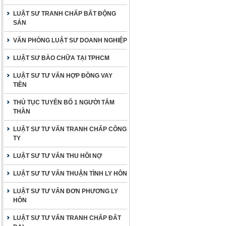
LUẬT SƯ TRANH CHẤP BẤT ĐỘNG
SẢN
VĂN PHÒNG LUẬT SƯ DOANH NGHIỆP
LUẬT SƯ BÀO CHỮA TẠI TPHCM
LUẬT SƯ TƯ VẤN HỢP ĐỒNG VAY
TIỀN
THỦ TỤC TUYÊN BỐ 1 NGƯỜI TÂM
THẦN
LUẬT SƯ TƯ VẤN TRANH CHẤP CÔNG
TY
LUẬT SƯ TƯ VẤN THU HỒI NỢ
LUẬT SƯ TƯ VẤN THUẬN TÌNH LY HÔN
LUẬT SƯ TƯ VẤN ĐƠN PHƯƠNG LY
HÔN
LUẬT SƯ TƯ VẤN TRANH CHẤP ĐẤT