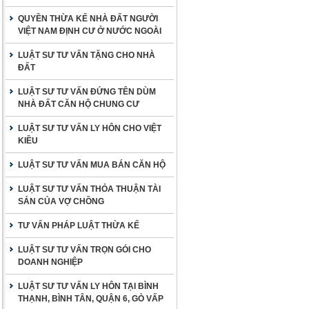
QUYỀN THỪA KẾ NHÀ ĐẤT NGƯỜI
VIỆT NAM ĐỊNH CƯ Ở NƯỚC NGOÀI
LUẬT SƯ TƯ VẤN TẶNG CHO NHÀ
ĐẤT
LUẬT SƯ TƯ VẤN ĐỨNG TÊN DÙM
NHÀ ĐẤT CĂN HỘ CHUNG CƯ
LUẬT SƯ TƯ VẤN LY HÔN CHO VIỆT
KIỀU
LUẬT SƯ TƯ VẤN MUA BÁN CĂN HỘ
LUẬT SƯ TƯ VẤN THỎA THUẬN TÀI
SẢN CỦA VỢ CHỒNG
TƯ VẤN PHÁP LUẬT THỪA KẾ
LUẬT SƯ TƯ VẤN TRỌN GÓI CHO
DOANH NGHIỆP
LUẬT SƯ TƯ VẤN LY HÔN TẠI BÌNH
THẠNH, BÌNH TÂN, QUẬN 6, GÒ VẤP