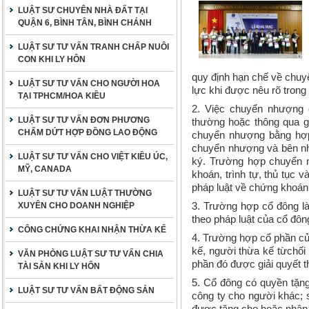
LUẬT SƯ CHUYÊN NHÀ ĐẤT TẠI
QUẬN 6, BÌNH TÂN, BÌNH CHÁNH
LUẬT SƯ TƯ VẤN TRANH CHẤP NUÔI
CON KHI LY HÔN
quy định hạn chế về chuy
LUẬT SƯ TƯ VẤN CHO NGƯỜI HOA
lực khi được nêu rõ trong
TẠI TPHCM/HOA KIỀU
2. Việc chuyển nhượng 
LUẬT SƯ TƯ VẤN ĐƠN PHƯƠNG
thường hoặc thông qua gi
CHẤM DỨT HỢP ĐỒNG LAO ĐỘNG
chuyển nhượng bằng hợp
chuyển nhượng và bên nh
LUẬT SƯ TƯ VẤN CHO VIỆT KIỀU ÚC,
ký. Trường hợp chuyển n
MỸ, CANADA
k
hoán
, trình tự, thủ tục
pháp luật về chứng k
hoán
LUẬT SƯ TƯ VẤN LUẬT THƯỜNG
3. Trường hợp cổ đông là
XUYÊN CHO DOANH NGHIỆP
theo pháp luật của cổ đôn
CÔNG CHỨNG KHAI NHẬN THỪA KẾ
4. Trường hợp cổ phần củ
kế, người thừa kế
từ
chối
VĂN PHÒNG LUẬT SƯ TƯ VẤN CHIA
phần đó được giải quyết t
TÀI SẢN KHI LY HÔN
5. Cổ đông có quyền tặn
LUẬT SƯ TƯ VẤN BẤT ĐỘNG SẢN
công ty cho người khác; 
được tặng cho hoặc nhận 