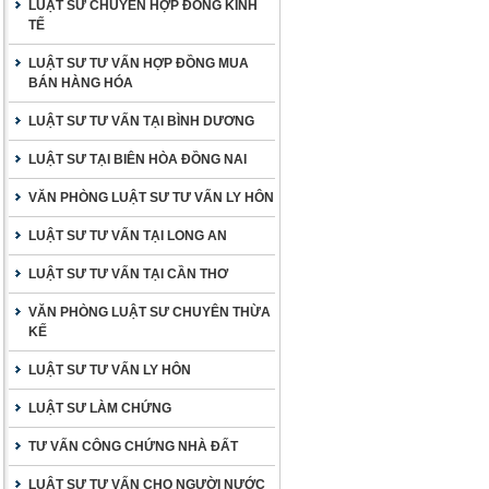
LUẬT SƯ CHUYÊN HỢP ĐỒNG KINH
TẾ
LUẬT SƯ TƯ VẤN HỢP ĐỒNG MUA
BÁN HÀNG HÓA
LUẬT SƯ TƯ VẤN TẠI BÌNH DƯƠNG
LUẬT SƯ TẠI BIÊN HÒA ĐỒNG NAI
VĂN PHÒNG LUẬT SƯ TƯ VẤN LY HÔN
LUẬT SƯ TƯ VẤN TẠI LONG AN
LUẬT SƯ TƯ VẤN TẠI CẦN THƠ
VĂN PHÒNG LUẬT SƯ CHUYÊN THỪA
KẾ
LUẬT SƯ TƯ VẤN LY HÔN
LUẬT SƯ LÀM CHỨNG
TƯ VẤN CÔNG CHỨNG NHÀ ĐẤT
LUẬT SƯ TƯ VẤN CHO NGƯỜI NƯỚC