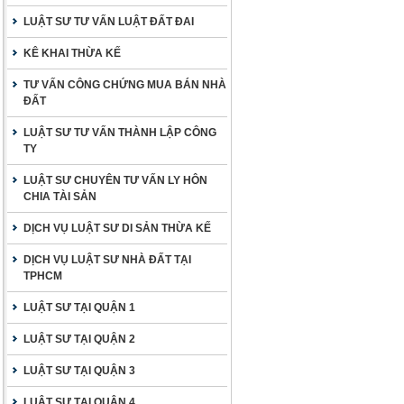
LUẬT SƯ TƯ VẤN LUẬT ĐẤT ĐAI
KÊ KHAI THỪA KẾ
TƯ VẤN CÔNG CHỨNG MUA BÁN NHÀ
ĐẤT
LUẬT SƯ TƯ VẤN THÀNH LẬP CÔNG
TY
LUẬT SƯ CHUYÊN TƯ VẤN LY HÔN
CHIA TÀI SẢN
DỊCH VỤ LUẬT SƯ DI SẢN THỪA KẾ
DỊCH VỤ LUẬT SƯ NHÀ ĐẤT TẠI
TPHCM
LUẬT SƯ TẠI QUẬN 1
LUẬT SƯ TẠI QUẬN 2
LUẬT SƯ TẠI QUẬN 3
LUẬT SƯ TẠI QUẬN 4