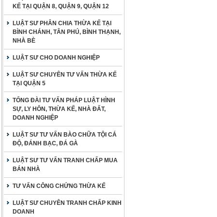
KẾ TẠI QUẬN 8, QUẬN 9, QUẬN 12
LUẬT SƯ PHÂN CHIA THỪA KẾ TẠI
BÌNH CHÁNH, TÂN PHÚ, BÌNH THẠNH,
NHÀ BÈ
LUẬT SƯ CHO DOANH NGHIỆP
LUẬT SƯ CHUYÊN TƯ VẤN THỪA KẾ
TẠI QUẬN 5
TỔNG ĐÀI TƯ VẤN PHÁP LUẬT HÌNH
SỰ, LY HÔN, THỪA KẾ, NHÀ ĐẤT,
DOANH NGHIỆP
LUẬT SƯ TƯ VẤN BÀO CHỮA TỘI CÁ
ĐỘ, ĐÁNH BẠC, ĐÁ GÀ
LUẬT SƯ TƯ VẤN TRANH CHẤP MUA
BÁN NHÀ
TƯ VẤN CÔNG CHỨNG THỪA KẾ
LUẬT SƯ CHUYÊN TRANH CHẤP KINH
DOANH