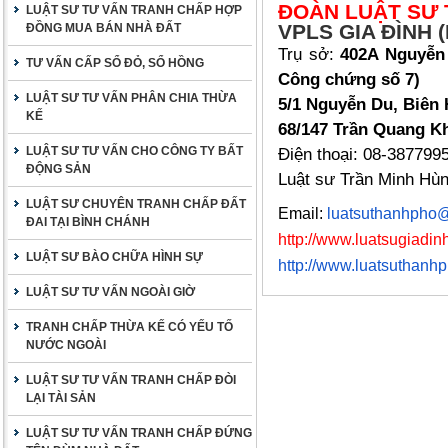
ĐOÀN LUẬT SƯ 
LUẬT SƯ TƯ VẤN TRANH CHẤP HỢP
VPLS GIA ĐÌNH (
ĐỒNG MUA BÁN NHÀ ĐẤT
Trụ sở:
402A Nguyễn 
TƯ VẤN CẤP SỔ ĐỎ, SỔ HỒNG
Công chứng số 7)
LUẬT SƯ TƯ VẤN PHÂN CHIA THỪA
5/1 Nguyễn Du, Biên 
KẾ
68/147 Trần Quang Kh
LUẬT SƯ TƯ VẤN CHO CÔNG TY BẤT
Điện thoại: 08-387799
ĐỘNG SẢN
Luật sư Trần Minh Hù
LUẬT SƯ CHUYÊN TRANH CHẤP ĐẤT
Email:
luatsuthanhpho
ĐAI TẠI BÌNH CHÁNH
http://www.luatsugiadinh
LUẬT SƯ BÀO CHỮA HÌNH SỰ
http://www.luatsuthanh
LUẬT SƯ TƯ VẤN NGOÀI GIỜ
TRANH CHẤP THỪA KẾ CÓ YẾU TỐ
NƯỚC NGOÀI
LUẬT SƯ TƯ VẤN TRANH CHẤP ĐÒI
LẠI TÀI SẢN
LUẬT SƯ TƯ VẤN TRANH CHẤP ĐỨNG