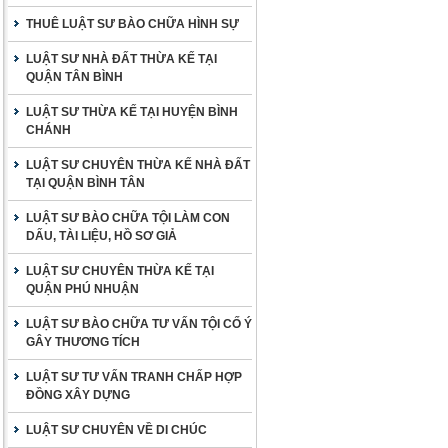
THUÊ LUẬT SƯ BÀO CHỮA HÌNH SỰ
LUẬT SƯ NHÀ ĐẤT THỪA KẾ TẠI
QUẬN TÂN BÌNH
LUẬT SƯ THỪA KẾ TẠI HUYỆN BÌNH
CHÁNH
LUẬT SƯ CHUYÊN THỪA KẾ NHÀ ĐẤT
TẠI QUẬN BÌNH TÂN
LUẬT SƯ BÀO CHỮA TỘI LÀM CON
DẤU, TÀI LIỆU, HỒ SƠ GIẢ
LUẬT SƯ CHUYÊN THỪA KẾ TẠI
QUẬN PHÚ NHUẬN
LUẬT SƯ BÀO CHỮA TƯ VẤN TỘI CỐ Ý
GÂY THƯƠNG TÍCH
LUẬT SƯ TƯ VẤN TRANH CHẤP HỢP
ĐỒNG XÂY DỰNG
LUẬT SƯ CHUYÊN VỀ DI CHÚC