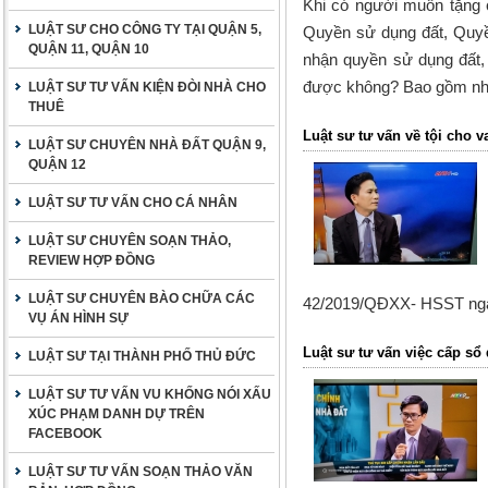
Khi có người muốn tặng 
LUẬT SƯ CHO CÔNG TY TẠI QUẬN 5,
Quyền sử dụng đất, Quyề
QUẬN 11, QUẬN 10
nhận quyền sử dụng đất, 
được không? Bao gồm nhữ
LUẬT SƯ TƯ VẤN KIỆN ĐÒI NHÀ CHO
THUÊ
Luật sư tư vấn về tội cho v
LUẬT SƯ CHUYÊN NHÀ ĐẤT QUẬN 9,
QUẬN 12
LUẬT SƯ TƯ VẤN CHO CÁ NHÂN
LUẬT SƯ CHUYÊN SOẠN THẢO,
REVIEW HỢP ĐỒNG
LUẬT SƯ CHUYÊN BÀO CHỮA CÁC
42/2019/QĐXX
-
HSST ngày
VỤ ÁN HÌNH SỰ
Luật sư tư vấn việc cấp sổ
LUẬT SƯ TẠI THÀNH PHỐ THỦ ĐỨC
LUẬT SƯ TƯ VẤN VU KHỐNG NÓI XẤU
XÚC PHẠM DANH DỰ TRÊN
FACEBOOK
LUẬT SƯ TƯ VẤN SOẠN THẢO VĂN