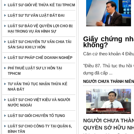
LUẬT SƯ GIỎI VỀ THỪA KẾ TẠI TPHCM
LUẬT SƯ TƯ VẤN LUẬT ĐẤT ĐAI
LUẬT SƯ BẢO VỆ QUYỀN LỢI CHO BỊ
HẠI TRONG VỤ ÁN HÌNH SỰ
Giấy chứng nhậ
LUẬT SƯ CHUYÊN TƯ VẤN CHIA TÀI
không?
SẢN SAU KHI LY HÔN
Căn cứ theo
khoản 4 Điề
LUẬT SƯ PHÁP CHẾ DOANH NGHIỆP
"Điều 87. Thủ tục thu h
PHÍ THUÊ LUẬT SƯ LY HÔN TẠI
dựng đã cấp
...
TPHCM
NGƯỜI CHƯA THÀNH NIÊN
TƯ VẤN THỦ TỤC NHẬN THỪA KẾ
NHÀ ĐẤT
LUẬT SƯ CHO VIỆT KIỀU VÀ NGƯỜI
NƯỚC NGOÀI
LUẬT SƯ GIỎI CHUYÊN TỐ TỤNG
NGƯỜI CHƯA THÀN
LUẬT SƯ CHO CÔNG TY TẠI QUẬN 6,
QUYỀN SỞ HỮU N
BÌNH TÂN