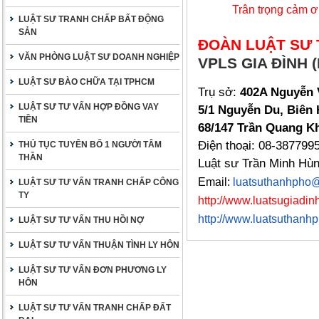
Trân trọng cảm ơ
LUẬT SƯ TRANH CHẤP BẤT ĐỘNG
SẢN
ĐOÀN LUẬT SƯ 
VĂN PHÒNG LUẬT SƯ DOANH NGHIỆP
VPLS GIA ĐÌNH (
LUẬT SƯ BÀO CHỮA TẠI TPHCM
Trụ sở:
402A Nguyễn 
LUẬT SƯ TƯ VẤN HỢP ĐỒNG VAY
5/1 Nguyễn Du, Biên 
TIỀN
68/147 Trần Quang Kh
Điện thoại: 08-387799
THỦ TỤC TUYÊN BỐ 1 NGƯỜI TÂM
THẦN
Luật sư Trần Minh Hù
Email:
luatsuthanhpho
LUẬT SƯ TƯ VẤN TRANH CHẤP CÔNG
TY
http://www.luatsugiadinh
http://www.luatsuthanh
LUẬT SƯ TƯ VẤN THU HỒI NỢ
LUẬT SƯ TƯ VẤN THUẬN TÌNH LY HÔN
LUẬT SƯ TƯ VẤN ĐƠN PHƯƠNG LY
HÔN
LUẬT SƯ TƯ VẤN TRANH CHẤP ĐẤT