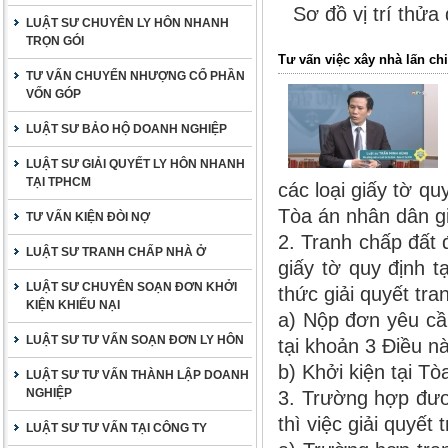
Sơ đồ vị trí thửa
LUẬT SƯ CHUYÊN LY HÔN NHANH
TRỌN GÓI
Tư vấn việc xây nhà lấn ch
TƯ VẤN CHUYỂN NHƯỢNG CỔ PHẦN
VỐN GÓP
LUẬT SƯ BẢO HỘ DOANH NGHIỆP
LUẬT SƯ GIẢI QUYẾT LY HÔN NHANH
TẠI TPHCM
các loại giấy tờ qu
Tòa án nhân dân gi
TƯ VẤN KIỆN ĐÒI NỢ
2. Tranh chấp đất
LUẬT SƯ TRANH CHẤP NHÀ Ở
giấy tờ quy định 
LUẬT SƯ CHUYÊN SOẠN ĐƠN KHỞI
thức giải quyết tr
KIỆN KHIẾU NẠI
a) Nộp đơn yêu cầ
LUẬT SƯ TƯ VẤN SOẠN ĐƠN LY HÔN
tại khoản 3 Điều n
b) Khởi kiện tại T
LUẬT SƯ TƯ VẤN THÀNH LẬP DOANH
NGHIỆP
3. Trường hợp đươ
thì việc giải quyế
LUẬT SƯ TƯ VẤN TẠI CÔNG TY