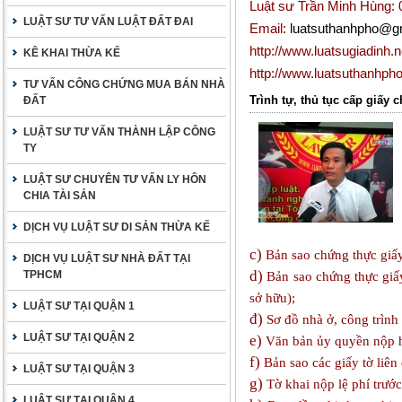
Luật sư Trần Minh Hùng:
LUẬT SƯ TƯ VẤN LUẬT ĐẤT ĐAI
Email:
luatsuthanhpho@g
http://www.luatsugiadinh.n
KÊ KHAI THỪA KẾ
http://www.luatsuthanhph
TƯ VẤN CÔNG CHỨNG MUA BÁN NHÀ
Trình tự, thủ tục cấp giấy
ĐẤT
LUẬT SƯ TƯ VẤN THÀNH LẬP CÔNG
TY
LUẬT SƯ CHUYÊN TƯ VẤN LY HÔN
CHIA TÀI SẢN
DỊCH VỤ LUẬT SƯ DI SẢN THỪA KẾ
c)
Bản sao chứng thực giấy
DỊCH VỤ LUẬT SƯ NHÀ ĐẤT TẠI
d)
TPHCM
Bản sao chứng thực giấy
sở hữu);
LUẬT SƯ TẠI QUẬN 1
đ)
Sơ đồ nhà ở, công trình 
LUẬT SƯ TẠI QUẬN 2
e)
Văn bản ủy quyền nộp h
f)
Bản sao các giấy tờ liên 
LUẬT SƯ TẠI QUẬN 3
g)
Tờ khai nộp lệ phí trước
LUẬT SƯ TẠI QUẬN 4