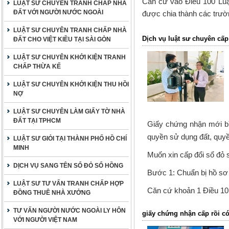
Căn cứ vào Điều 100 Luật
LUẬT SƯ CHUYÊN TRANH CHẤP NHÀ
ĐẤT VỚI NGƯỜI NƯỚC NGOÀI
được chia thành các trườ
LUẬT SƯ CHUYÊN TRANH CHẤP NHÀ
Dịch vụ luật sư chuyên cấp
ĐẤT CHO VIỆT KIỀU TẠI SÀI GÒN
LUẬT SƯ CHUYÊN KHỞI KIỆN TRANH
CHẤP THỪA KẾ
LUẬT SƯ CHUYÊN KHỞI KIỆN THU HỒI
NỢ
LUẬT SƯ CHUYÊN LÀM GIẤY TỜ NHÀ
ĐẤT TẠI TPHCM
Giấy chứng nhận mới bì
quyền sử dụng đất, quyề
LUẬT SƯ GIỎI TẠI THÀNH PHỐ HỒ CHÍ
MINH
Muốn xin cấp đổi sổ đỏ s
DỊCH VỤ SANG TÊN SỔ ĐỎ SỔ HỒNG
Bước 1: Chuẩn bị hồ sơ
LUẬT SƯ TƯ VẤN TRANH CHẤP HỢP
Căn cứ
khoản 1 Điều 1
ĐỒNG THUÊ NHÀ XƯỞNG
TƯ VẤN NGƯỜI NƯỚC NGOÀI LY HÔN
giấy chứng nhận cấp rồi có
VỚI NGƯỜI VIỆT NAM