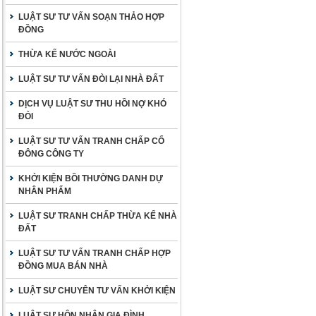
LUẬT SƯ TƯ VẤN SOẠN THẢO HỢP
ĐỒNG
THỪA KẾ NƯỚC NGOÀI
LUẬT SƯ TƯ VẤN ĐÒI LẠI NHÀ ĐẤT
DỊCH VỤ LUẬT SƯ THU HỒI NỢ KHÓ
ĐÒI
LUẬT SƯ TƯ VẤN TRANH CHẤP CỔ
ĐÔNG CÔNG TY
KHỞI KIỆN BỒI THƯỜNG DANH DỰ
NHÂN PHẨM
LUẬT SƯ TRANH CHẤP THỪA KẾ NHÀ
ĐẤT
LUẬT SƯ TƯ VẤN TRANH CHẤP HỢP
ĐỒNG MUA BÁN NHÀ
LUẬT SƯ CHUYÊN TƯ VẤN KHỞI KIỆN
LUẬT SƯ HÔN NHÂN GIA ĐÌNH