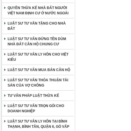
QUYỀN THỪA KẾ NHÀ ĐẤT NGƯỜI
VIỆT NAM ĐỊNH CƯ Ở NƯỚC NGOÀI
LUẬT SƯ TƯ VẤN TẶNG CHO NHÀ
ĐẤT
LUẬT SƯ TƯ VẤN ĐỨNG TÊN DÙM
NHÀ ĐẤT CĂN HỘ CHUNG CƯ
LUẬT SƯ TƯ VẤN LY HÔN CHO VIỆT
KIỀU
LUẬT SƯ TƯ VẤN MUA BÁN CĂN HỘ
LUẬT SƯ TƯ VẤN THỎA THUẬN TÀI
SẢN CỦA VỢ CHỒNG
TƯ VẤN PHÁP LUẬT THỪA KẾ
LUẬT SƯ TƯ VẤN TRỌN GÓI CHO
DOANH NGHIỆP
LUẬT SƯ TƯ VẤN LY HÔN TẠI BÌNH
THẠNH, BÌNH TÂN, QUẬN 6, GÒ VẤP