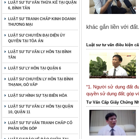
LUẬT SƯ TƯ VẤN THỪA KẾ TẠI QUẬN
6, BÌNH TÂN
LUẬT SƯ TRANH CHẤP KINH DOANH
THƯƠNG MẠI
khác gắn liền với đấ
LUẬT SƯ CHUYÊN ĐẠI DIỆN ỦY
QUYỀN TẠI TÒA ÁN
Luật sư tư vấn điều kiện 
LUẬT SƯ TƯ VẤN LY HÔN TẠI BÌNH
TÂN
LUẬT SƯ LY HÔN TẠI QUẬN 6
LUẬT SƯ CHUYÊN LY HÔN TẠI BÌNH
THẠNH, GÒ VẤP
“1. Người sử dụng đất đư
quyền sử dụng đất; góp vố
LUẬT SƯ HÌNH SỰ TẠI BIÊN HÒA
Tư Vấn Cấp Giấy Chứng Nh
LUẬT SƯ TƯ VẤN LY HÔN TẠI QUẬN
10, QUẬN 11
LUẬT SƯ TƯ VẤN TRANH CHẤP CỐ
PHẦN VỐN GÓP