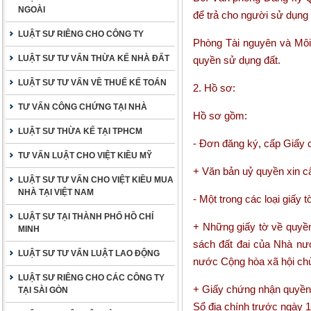
NGOÀI
để trả cho người sử dụng 
LUẬT SƯ RIÊNG CHO CÔNG TY
Phòng Tài nguyên và Môi 
LUẬT SƯ TƯ VẤN THỪA KẾ NHÀ ĐẤT
quyền sử dụng đất.
LUẬT SƯ TƯ VẤN VỀ THUẾ KẾ TOÁN
2. Hồ sơ:
TƯ VẤN CÔNG CHỨNG TẠI NHÀ
Hồ sơ gồm:
LUẬT SƯ THỪA KẾ TẠI TPHCM
- Đơn đăng ký, cấp Giấy 
TƯ VẤN LUẬT CHO VIỆT KIỀU MỸ
+ Văn bản uỷ quyền xin c
LUẬT SƯ TƯ VẤN CHO VIỆT KIỀU MUA
NHÀ TẠI VIỆT NAM
- Một trong các loại giấy 
LUẬT SƯ TẠI THÀNH PHỐ HỒ CHÍ
+ Những giấy tờ về quyền
MINH
sách đất đai của Nhà n
LUẬT SƯ TƯ VẤN LUẬT LAO ĐỘNG
nước Cộng hòa xã hội chủ
LUẬT SƯ RIÊNG CHO CÁC CÔNG TY
+ Giấy chứng nhận quyền 
TẠI SÀI GÒN
Sổ địa chính trước ngày 1