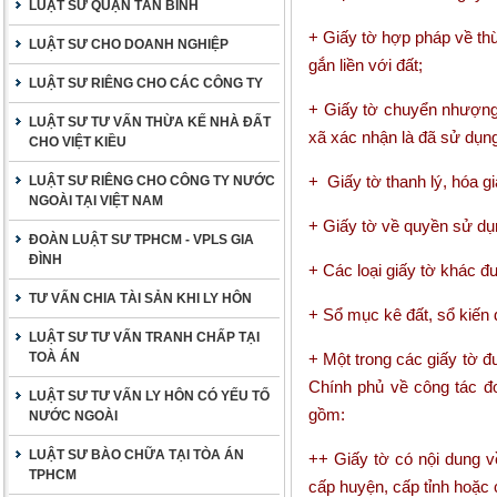
LUẬT SƯ QUẬN TÂN BÌNH
+ Giấy tờ hợp pháp về thừ
LUẬT SƯ CHO DOANH NGHIỆP
gắn liền với đất;
LUẬT SƯ RIÊNG CHO CÁC CÔNG TY
+ Giấy tờ chuyển nhượng
LUẬT SƯ TƯ VẤN THỪA KẾ NHÀ ĐẤT
xã xác nhận là đã sử dụn
CHO VIỆT KIỀU
+ Giấy tờ thanh lý, hóa g
LUẬT SƯ RIÊNG CHO CÔNG TY NƯỚC
NGOÀI TẠI VIỆT NAM
+ Giấy tờ về quyền sử dụ
ĐOÀN LUẬT SƯ TPHCM - VPLS GIA
ĐÌNH
+ Các loại giấy tờ khác đ
TƯ VẤN CHIA TÀI SẢN KHI LY HÔN
+ Sổ mục kê đất, sổ kiến 
LUẬT SƯ TƯ VẤN TRANH CHẤP TẠI
TOÀ ÁN
+ Một trong các giấy tờ đ
Chính phủ về công tác đ
LUẬT SƯ TƯ VẤN LY HÔN CÓ YẾU TỐ
gồm:
NƯỚC NGOÀI
LUẬT SƯ BÀO CHỮA TẠI TÒA ÁN
++ Giấy tờ có nội dung v
TPHCM
cấp huyện, cấp tỉnh hoặc