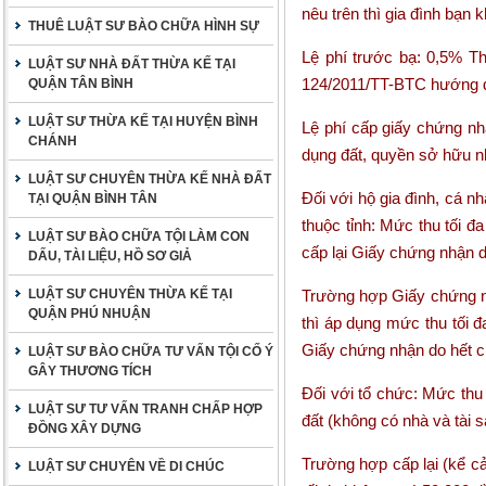
nêu trên thì gia đình bạn 
THUÊ LUẬT SƯ BÀO CHỮA HÌNH SỰ
Lệ phí trước bạ
: 0,5% Th
LUẬT SƯ NHÀ ĐẤT THỪA KẾ TẠI
124/2011/TT-BTC hướng d
QUẬN TÂN BÌNH
LUẬT SƯ THỪA KẾ TẠI HUYỆN BÌNH
Lệ phí cấp giấy chứng n
CHÁNH
dụng đất, quyền sở hữu nh
LUẬT SƯ CHUYÊN THỪA KẾ NHÀ ĐẤT
Đối với hộ gia đình, cá n
TẠI QUẬN BÌNH TÂN
thuộc tỉnh: Mức thu tối đ
LUẬT SƯ BÀO CHỮA TỘI LÀM CON
cấp lại Giấy chứng nhận d
DẤU, TÀI LIỆU, HỒ SƠ GIẢ
LUẬT SƯ CHUYÊN THỪA KẾ TẠI
Trường hợp Giấy chứng nhậ
QUẬN PHÚ NHUẬN
thì áp dụng mức thu tối đ
Giấy chứng nhận do hết c
LUẬT SƯ BÀO CHỮA TƯ VẤN TỘI CỐ Ý
GÂY THƯƠNG TÍCH
Đối với tổ chức: Mức thu
LUẬT SƯ TƯ VẤN TRANH CHẤP HỢP
đất (không có nhà và tài 
ĐỒNG XÂY DỰNG
Trường hợp cấp lại (kể c
LUẬT SƯ CHUYÊN VỀ DI CHÚC