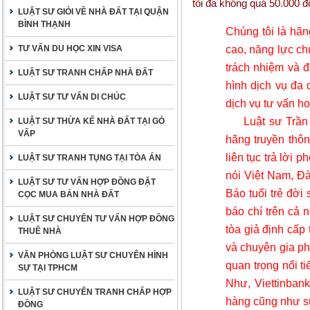
tối đa không quá 50.000 đ
LUẬT SƯ GIỎI VỀ NHÀ ĐẤT TẠI QUẬN
BÌNH THẠNH
Chúng tôi là hãng
cao, năng lực ch
TƯ VẤN DU HỌC XIN VISA
trách nhiệm và đ
LUẬT SƯ TRANH CHẤP NHÀ ĐẤT
hình dịch vụ đa
LUẬT SƯ TƯ VẤN DI CHÚC
dịch vụ tư vấn h
Luật sư Trần
LUẬT SƯ THỪA KẾ NHÀ ĐẤT TẠI GÒ
VẤP
hãng truyền thôn
liên tục trả lời
LUẬT SƯ TRANH TỤNG TẠI TÒA ÁN
nói Việt Nam, Đ
LUẬT SƯ TƯ VẤN HỢP ĐỒNG ĐẶT
Báo tuổi trẻ đời
CỌC MUA BÁN NHÀ ĐẤT
báo chí trên cả 
LUẬT SƯ CHUYÊN TƯ VẤN HỢP ĐỒNG
tòa giả định cấp
THUÊ NHÀ
và chuyên gia ph
VĂN PHÒNG LUẬT SƯ CHUYÊN HÌNH
quan trọng nổi 
SỰ TẠI TPHCM
Như, Viettinban
LUẬT SƯ CHUYÊN TRANH CHẤP HỢP
hàng cũng như sự
ĐỒNG