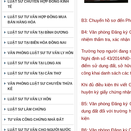
LUẬT SƯ CHUYÊN HỢP ĐỒNG KINH
TẾ
LUẬT SƯ TƯ VẤN HỢP ĐỒNG MUA
B3: Chuyển hồ sơ đến Ph
BÁN HÀNG HÓA
B4: Văn phòng Đăng ký Qu
LUẬT SƯ TƯ VẤN TẠI BÌNH DƯƠNG
nhiệm thẩm tra, xác nhận 
LUẬT SƯ TẠI BIÊN HÒA ĐỒNG NAI
Trường hợp người đang sử
VĂN PHÒNG LUẬT SƯ TƯ VẤN LY HÔN
Nghị định số 43/2014/NĐ-
LUẬT SƯ TƯ VẤN TẠI LONG AN
điểm sử dụng đất, sở hữu
công khai danh sách các t
LUẬT SƯ TƯ VẤN TẠI CẦN THƠ
VĂN PHÒNG LUẬT SƯ CHUYÊN THỪA
Khi đủ điều kiện thì viế
KẾ
huyện ký giấy chứng nhận
LUẬT SƯ TƯ VẤN LY HÔN
B5: Văn phòng Đăng ký Q
LUẬT SƯ LÀM CHỨNG
dụng đất đối với trường 
kiện
TƯ VẤN CÔNG CHỨNG NHÀ ĐẤT
B6: Văn phòng Đăng ký Q
LUẬT SƯ TƯ VẤN CHO NGƯỜI NƯỚC