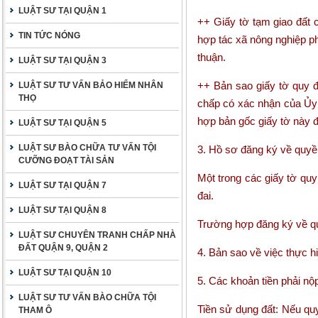
LUẬT SƯ TẠI QUẬN 1
++ Giấy tờ tạm giao đất
TIN TỨC NÓNG
hợp tác xã nông nghiệp p
thuận.
LUẬT SƯ TẠI QUẬN 3
++ Bản sao giấy tờ quy đị
LUẬT SƯ TƯ VẤN BẢO HIỂM NHÂN
THỌ
chấp có xác nhận của Ủy 
hợp bản gốc giấy tờ này đ
LUẬT SƯ TẠI QUẬN 5
LUẬT SƯ BÀO CHỮA TƯ VẤN TỘI
3.
Hồ sơ đăng ký về quyền 
CƯỠNG ĐOẠT TÀI SẢN
Một trong các giấy tờ quy
LUẬT SƯ TẠI QUẬN 7
đai.
LUẬT SƯ TẠI QUẬN 8
Trường hợp đăng ký về qu
LUẬT SƯ CHUYÊN TRANH CHẤP NHÀ
ĐẤT QUẬN 9, QUẬN 2
4.
Bản sao về việc thực hi
LUẬT SƯ TẠI QUẬN 10
5.
Các khoản tiền phải nộ
LUẬT SƯ TƯ VẤN BÀO CHỮA TỘI
Tiền sử dụng đất
: Nếu qu
THAM Ô