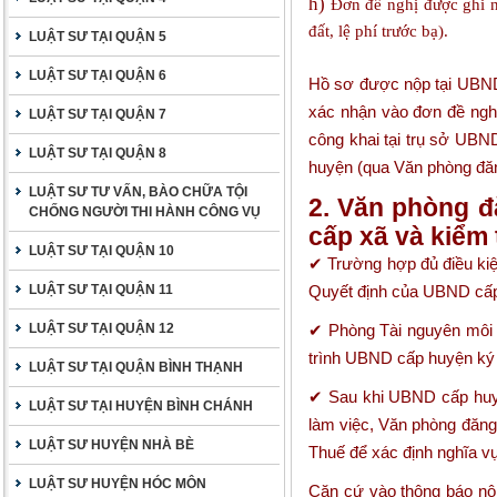
h)
Đơn đề nghị được ghi nợ
đất, lệ phí trước bạ).
LUẬT SƯ TẠI QUẬN 5
LUẬT SƯ TẠI QUẬN 6
Hồ sơ được nộp tại UBND 
xác nhận vào đơn đề nghị
LUẬT SƯ TẠI QUẬN 7
công khai tại trụ sở UBN
LUẬT SƯ TẠI QUẬN 8
huyện (qua Văn phòng đăn
LUẬT SƯ TƯ VẤN, BÀO CHỮA TỘI
2. Văn phòng
đ
CHỐNG NGƯỜI THI HÀNH CÔNG VỤ
cấp xã và kiểm 
LUẬT SƯ TẠI QUẬN 10
✔ Trường hợp đủ điều kiệ
LUẬT SƯ TẠI QUẬN 11
Quyết định của UBND cấp 
LUẬT SƯ TẠI QUẬN 12
✔ Phòng Tài nguyên môi t
trình UBND cấp huyện ký
LUẬT SƯ TẠI QUẬN BÌNH THẠNH
✔ Sau khi UBND cấp huy
LUẬT SƯ TẠI HUYỆN BÌNH CHÁNH
làm việc, Văn phòng đăng 
LUẬT SƯ HUYỆN NHÀ BÈ
Thuế để xác định nghĩa vụ 
LUẬT SƯ HUYỆN HÓC MÔN
Căn cứ vào thông báo nộp