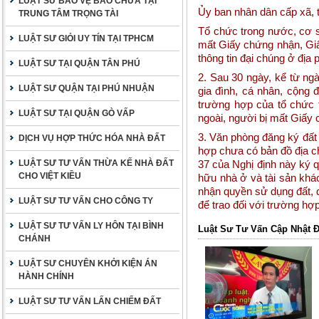
LUẬT SƯ BẢO VỆ BÀO CHỮA TẠI
Ủy ban nhân dân cấp xã, t
TRUNG TÂM TRỌNG TÀI
Tổ chức trong nước, cơ s
LUẬT SƯ GIỎI UY TÍN TẠI TPHCM
mất Giấy chứng nhận, Gi
thông tin đại chúng ở địa
LUẬT SƯ TẠI QUẬN TÂN PHÚ
2. Sau 30 ngày, kể từ ng
LUẬT SƯ QUẬN TẠI PHÚ NHUẬN
gia đình, cá nhân, cộng 
trường hợp của tổ chức 
LUẬT SƯ TẠI QUẬN GÒ VẤP
ngoài, người bị mất Giấy 
3. Văn phòng đăng ký đất đ
DỊCH VỤ HỢP THỨC HÓA NHÀ ĐẤT
hợp chưa có bản đồ địa ch
LUẬT SƯ TƯ VẤN THỪA KẾ NHÀ ĐẤT
37 của Nghị định này ký 
CHO VIỆT KIỀU
hữu nhà ở và tài sản khác
nhận quyền sử dụng đất, 
LUẬT SƯ TƯ VẤN CHO CÔNG TY
để trao đối với trường hợp
LUẬT SƯ TƯ VẤN LY HÔN TẠI BÌNH
Luật Sư Tư Vấn Cập Nhật 
CHÁNH
LUẬT SƯ CHUYÊN KHỞI KIỆN ÁN
HÀNH CHÍNH
LUẬT SƯ TƯ VẤN LẤN CHIẾM ĐẤT