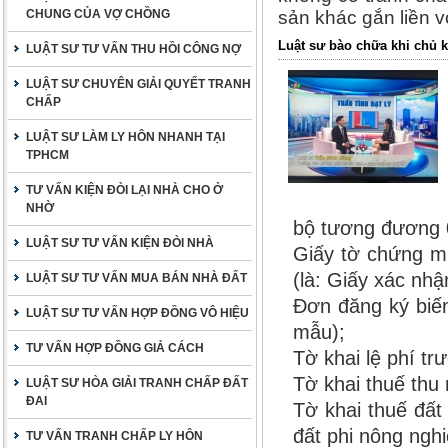
CHUNG CỦA VỢ CHỒNG
sản khác gắn liền v
Luật sư bào chữa khi chủ 
LUẬT SƯ TƯ VẤN THU HỒI CÔNG NỢ
LUẬT SƯ CHUYÊN GIẢI QUYẾT TRANH
CHẤP
LUẬT SƯ LÀM LY HÔN NHANH TẠI
TPHCM
TƯ VẤN KIỆN ĐÒI LẠI NHÀ CHO Ở
NHỜ
bộ tương đương 
LUẬT SƯ TƯ VẤN KIỆN ĐÒI NHÀ
Giấy tờ chứng mi
(là: Giấy xác nh
LUẬT SƯ TƯ VẤN MUA BÁN NHÀ ĐẤT
Đơn đăng ký biến
LUẬT SƯ TƯ VẤN HỢP ĐỒNG VÔ HIỆU
mẫu);
TƯ VẤN HỢP ĐỒNG GIẢ CÁCH
Tờ khai lệ phí tr
Tờ khai thuế thu
LUẬT SƯ HÒA GIẢI TRANH CHẤP ĐẤT
ĐAI
Tờ khai thuế đất
đất phi nông nghi
TƯ VẤN TRANH CHẤP LY HÔN