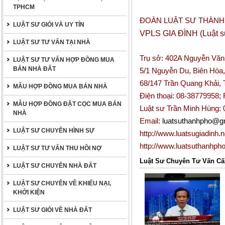
TPHCM
ĐOÀN LUẬT SƯ THÀNH
LUẬT SƯ GIỎI VÀ UY TÍN
VPLS GIA ĐÌNH (Luật s
LUẬT SƯ TƯ VẤN TẠI NHÀ
Trụ sở: 402A Nguyễn Văn
LUẬT SƯ TƯ VẤN HỢP ĐỒNG MUA
BÁN NHÀ ĐẤT
5/1 Nguyễn Du, Biên Hòa, 
68/147 Trần Quang Khải,
MẪU HỢP ĐỒNG MUA BÁN NHÀ
Điện thoại: 08-38779958;
MẪU HỢP ĐỒNG ĐẶT CỌC MUA BÁN
Luật sư Trần Minh Hùng:
NHÀ
Email:
luatsuthanhpho@g
LUẬT SƯ CHUYÊN HÌNH SỰ
http://www.luatsugiadinh.n
http://www.luatsuthanhph
LUẬT SƯ TƯ VẤN THU HỒI NỢ
Luật Sư Chuyên Tư Vấn Cấ
LUẬT SƯ CHUYÊN NHÀ ĐẤT
LUẬT SƯ CHUYÊN VỀ KHIẾU NẠI,
KHỞI KIỆN
LUẬT SƯ GIỎI VỀ NHÀ ĐẤT