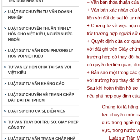
TÊN DÙM NHÀ ĐẤT
– Văn bản thỏa thuận của
+ Văn bản xác nhận của Ủy
LUẬT SƯ CHUYÊN TƯ VẤN DOANH
liền với đất do sạt lở tự nh
NGHIỆP
+ Chứng từ về việc nộp n
LUẬT SƯ CHUYÊN THUẬN TÌNH LY
trừ trường hợp người sử 
HÔN CHO VIỆT KIỀU, NGƯỜI NƯỚC
NGOÀI
+ Quyết định của cơ quan
với đất ghi trên Giấy chứ
LUẬT SƯ TƯ VẤN ĐƠN PHƯƠNG LY
HÔN VỚI VIỆT KIỀU
trường hợp có thay đổi h
có quyền lợi liên quan, 
TƯ VẤN LY HÔN CHIA TÀI SẢN VỚI
+ Bản sao một trong các g
VIỆT KIỀU
với trường hợp thay đổi th
LUẬT SƯ TƯ VẤN KHÁNG CÁO
Sau khi hoàn thiện hồ sơ 
LUẬT SƯ CHUYÊN VỀ TRANH CHẤP
nếu phù hợp quy định của p
ĐẤT ĐAI TẠI TPHCM
Chúng tôi là hãng 
LUẬT SƯ CHO CA SĨ, DIỄN VIÊN
lực chuyên môn cao
đức trong nghề ng
TƯ VẤN THAY ĐỔI TRỤ SỞ, GIẤY PHÉP
CÔNG TY
vực, trong nước v
Luật sư Trần Min
LUẬT SƯ TƯ VẤN TRANH CHẤP NHÀ