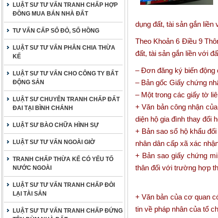
LUẬT SƯ TƯ VẤN TRANH CHẤP HỢP
ĐỒNG MUA BÁN NHÀ ĐẤT
dụng đất, tài sản gắn liề
TƯ VẤN CẤP SỔ ĐỎ, SỔ HỒNG
Theo Khoản 6 Điều 9 Thôn
LUẬT SƯ TƯ VẤN PHÂN CHIA THỪA
đất, tài sản gắn liền với đ
KẾ
– Đơn đăng ký biến động đ
LUẬT SƯ TƯ VẤN CHO CÔNG TY BẤT
– Bản gốc Giấy chứng nh
ĐỘNG SẢN
– Một trong các giấy tờ li
LUẬT SƯ CHUYÊN TRANH CHẤP ĐẤT
+ Văn bản công nhận của 
ĐAI TẠI BÌNH CHÁNH
diện hộ gia đình thay đổi h
LUẬT SƯ BÀO CHỮA HÌNH SỰ
+ Bản sao sổ hộ khẩu đối 
LUẬT SƯ TƯ VẤN NGOÀI GIỜ
nhân dân cấp xã xác nhận 
+ Bản sao giấy chứng mi
TRANH CHẤP THỪA KẾ CÓ YẾU TỐ
thân đối với trường hợp t
NƯỚC NGOÀI
LUẬT SƯ TƯ VẤN TRANH CHẤP ĐÒI
LẠI TÀI SẢN
+ Văn bản của cơ quan có
tin về pháp nhân của tổ c
LUẬT SƯ TƯ VẤN TRANH CHẤP ĐỨNG