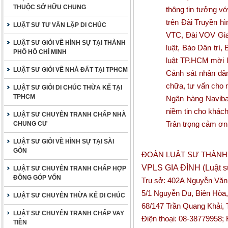
THUỘC SỞ HỮU CHUNG
thông tin tưởng vớ
trên Đài Truyền h
LUẬT SƯ TƯ VẤN LẬP DI CHÚC
VTC, Đài VOV Giao
LUẬT SƯ GIỎI VỀ HÌNH SỰ TẠI THÀNH
luật, Báo Dân trí
PHỐ HỒ CHÍ MINH
luật TP.HCM mời l
LUẬT SƯ GIỎI VỀ NHÀ ĐẤT TẠI TPHCM
Cảnh sát nhân dân
chữa, tư vấn cho 
LUẬT SƯ GIỎI DI CHÚC THỪA KẾ TẠI
TPHCM
Ngân hàng Naviba
niềm tin cho khách
LUẬT SƯ CHUYÊN TRANH CHẤP NHÀ
Trân trọng cảm ơn
CHUNG CƯ
LUẬT SƯ GIỎI VỀ HÌNH SỰ TẠI SÀI
GÒN
ĐOÀN LUẬT SƯ THÀNH
VPLS GIA ĐÌNH (Luật s
LUẬT SƯ CHUYÊN TRANH CHẤP HỢP
ĐỒNG GÓP VỐN
Trụ sở: 402A Nguyễn Văn
5/1 Nguyễn Du, Biên Hòa, 
LUẬT SƯ CHUYÊN THỪA KẾ DI CHÚC
68/147 Trần Quang Khải,
LUẬT SƯ CHUYÊN TRANH CHẤP VAY
Điện thoại: 08-38779958;
TIỀN