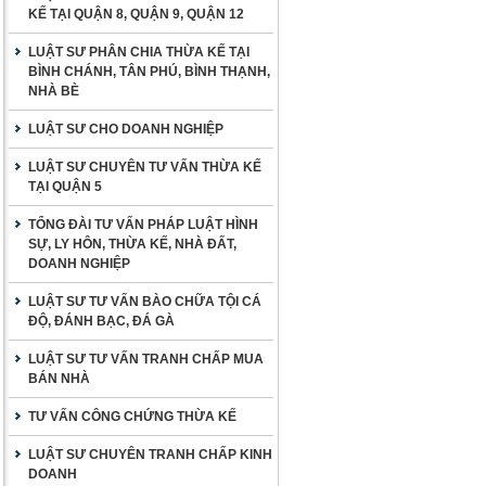
KẾ TẠI QUẬN 8, QUẬN 9, QUẬN 12
LUẬT SƯ PHÂN CHIA THỪA KẾ TẠI
BÌNH CHÁNH, TÂN PHÚ, BÌNH THẠNH,
NHÀ BÈ
LUẬT SƯ CHO DOANH NGHIỆP
LUẬT SƯ CHUYÊN TƯ VẤN THỪA KẾ
TẠI QUẬN 5
TỔNG ĐÀI TƯ VẤN PHÁP LUẬT HÌNH
SỰ, LY HÔN, THỪA KẾ, NHÀ ĐẤT,
DOANH NGHIỆP
LUẬT SƯ TƯ VẤN BÀO CHỮA TỘI CÁ
ĐỘ, ĐÁNH BẠC, ĐÁ GÀ
LUẬT SƯ TƯ VẤN TRANH CHẤP MUA
BÁN NHÀ
TƯ VẤN CÔNG CHỨNG THỪA KẾ
LUẬT SƯ CHUYÊN TRANH CHẤP KINH
DOANH