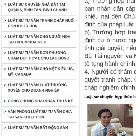
a) Trường hợp tran
LUẬT SƯ CHUYÊN NHÀ ĐẤT TẠI
ban nhân dân cấp 
QUẬN 6, BÌNH TÂN, BÌNH CHÁNH
khiếu nại đến Chủ
LUẬT SƯ TƯ VẤN TRANH CHẤP NUÔI
định của pháp luật
CON KHI LY HÔN
b) Trường hợp tra
LUẬT SƯ TƯ VẤN CHO NGƯỜI HOA
định cư ở nước ng
TẠI TPHCM/HOA KIỀU
tỉnh giải quyết; n
LUẬT SƯ TƯ VẤN ĐƠN PHƯƠNG
Bộ Tài nguyên và M
CHẤM DỨT HỢP ĐỒNG LAO ĐỘNG
tố tụng hành chính
LUẬT SƯ TƯ VẤN CHO VIỆT KIỀU ÚC,
4. Người có thẩm q
MỸ, CANADA
quyết tranh chấp. 
LUẬT SƯ TƯ VẤN LUẬT THƯỜNG
chấp nghiêm chỉnh
XUYÊN CHO DOANH NGHIỆP
Luật sư chuyên hợp thức h
CÔNG CHỨNG KHAI NHẬN THỪA KẾ
VĂN PHÒNG LUẬT SƯ TƯ VẤN CHIA
TÀI SẢN KHI LY HÔN
LUẬT SƯ TƯ VẤN BẤT ĐỘNG SẢN