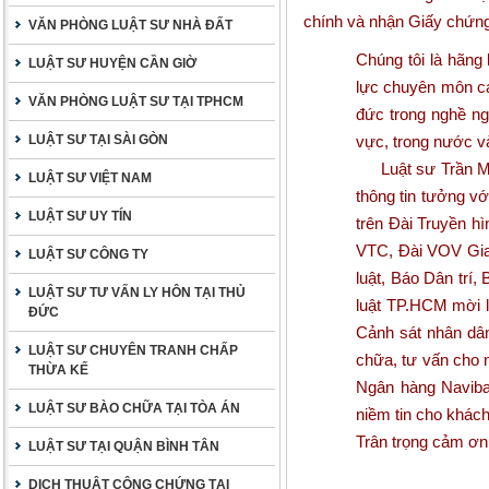
chính và nhận Giấy chứng
VĂN PHÒNG LUẬT SƯ NHÀ ĐẤT
Chúng tôi là hãng 
LUẬT SƯ HUYỆN CẦN GIỜ
lực chuyên môn cao
VĂN PHÒNG LUẬT SƯ TẠI TPHCM
đức trong nghề ng
LUẬT SƯ TẠI SÀI GÒN
vực, trong nước v
Luật sư Trần Min
LUẬT SƯ VIỆT NAM
thông tin tưởng vớ
LUẬT SƯ UY TÍN
trên Đài Truyền h
VTC, Đài VOV Giao
LUẬT SƯ CÔNG TY
luật, Báo Dân trí
LUẬT SƯ TƯ VẤN LY HÔN TẠI THỦ
luật TP.HCM mời l
ĐỨC
Cảnh sát nhân dân
LUẬT SƯ CHUYÊN TRANH CHẤP
chữa, tư vấn cho 
THỪA KẾ
Ngân hàng Naviba
LUẬT SƯ BÀO CHỮA TẠI TÒA ÁN
niềm tin cho khách
Trân trọng cảm ơn
LUẬT SƯ TẠI QUẬN BÌNH TÂN
DỊCH THUẬT CÔNG CHỨNG TẠI