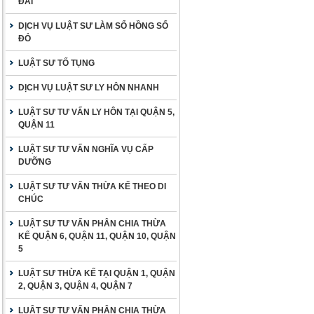
ĐAI
DỊCH VỤ LUẬT SƯ LÀM SỔ HỒNG SỔ
ĐỎ
LUẬT SƯ TỐ TỤNG
DỊCH VỤ LUẬT SƯ LY HÔN NHANH
LUẬT SƯ TƯ VẤN LY HÔN TẠI QUẬN 5,
QUẬN 11
LUẬT SƯ TƯ VẤN NGHĨA VỤ CẤP
DƯỠNG
LUẬT SƯ TƯ VẤN THỪA KẾ THEO DI
CHÚC
LUẬT SƯ TƯ VẤN PHÂN CHIA THỪA
KẾ QUẬN 6, QUẬN 11, QUẬN 10, QUẬN
5
LUẬT SƯ THỪA KẾ TẠI QUẬN 1, QUẬN
2, QUẬN 3, QUẬN 4, QUẬN 7
LUẬT SƯ TƯ VẤN PHÂN CHIA THỪA