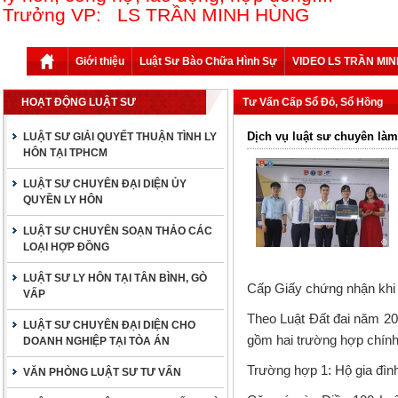
Trưởng VP: LS TRẦN MINH HÙNG
Giới thiệu
Luật Sư Bào Chữa Hình Sự
VIDEO LS TRẦN MI
HOẠT ĐỘNG LUẬT SƯ
Tư Vấn Cấp Sổ Đỏ, Sổ Hồng
Dịch vụ luật sư chuyên làm
LUẬT SƯ GIẢI QUYẾT THUẬN TÌNH LY
HÔN TẠI TPHCM
LUẬT SƯ CHUYÊN ĐẠI DIỆN ỦY
QUYỀN LY HÔN
LUẬT SƯ CHUYÊN SOẠN THẢO CÁC
LOẠI HỢP ĐỒNG
LUẬT SƯ LY HÔN TẠI TÂN BÌNH, GÒ
Cấp Giấy chứng nhận khi 
VẤP
Theo Luật Đất đai năm 20
LUẬT SƯ CHUYÊN ĐẠI DIỆN CHO
gồm hai trường hợp chính:
DOANH NGHIỆP TẠI TÒA ÁN
Trường hợp 1:
Hộ gia đình
VĂN PHÒNG LUẬT SƯ TƯ VẤN