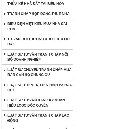
THỪA KẾ NHÀ ĐẤT TẠI BIÊN HÒA
TRANH CHẤP HỢP ĐỒNG THUÊ NHÀ
ĐIỀU KIỆN VIỆT KIỀU MUA NHÀ SÀI
GÒN
TƯ VẤN BỒI THƯỜNG KHI BỊ THU HỒI
ĐẤT
LUẬT SƯ TƯ VẤN TRANH CHẤP NỘI
BỘ DOANH NGHIỆP
LUẬT SƯ CHUYÊN TRANH CHẤP MUA
BÁN CĂN HỘ CHUNG CƯ
LUẬT SƯ TRÊN TRUYỀN HÌNH VÀ BÁO
CHÍ
LUẬT SƯ TƯ VẤN ĐĂNG KÝ NHÃN
HIỆU LOGO ĐỘC QUYỀN
LUẬT SƯ TƯ VẤN TRANH CHẤP LAO
ĐỘNG