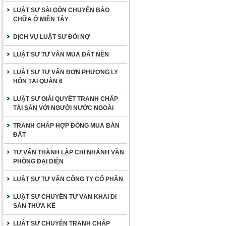
LUẬT SƯ SÀI GÒN CHUYÊN BÀO
CHỮA Ở MIỀN TÂY
DỊCH VỤ LUẬT SƯ ĐÒI NỢ
LUẬT SƯ TƯ VẤN MUA ĐẤT NỀN
LUẬT SƯ TƯ VẤN ĐƠN PHƯƠNG LY
HÔN TẠI QUẬN 6
LUẬT SƯ GIẢI QUYẾT TRANH CHẤP
TÀI SẢN VỚI NGƯỜI NƯỚC NGOÀI
TRANH CHẤP HỢP ĐỒNG MUA BÁN
ĐẤT
TƯ VẤN THÀNH LẬP CHI NHÁNH VĂN
PHÒNG ĐẠI DIỆN
LUẬT SƯ TƯ VẤN CÔNG TY CỔ PHẦN
LUẬT SƯ CHUYÊN TƯ VẤN KHAI DI
SẢN THỪA KẾ
LUẬT SƯ CHUYÊN TRANH CHẤP