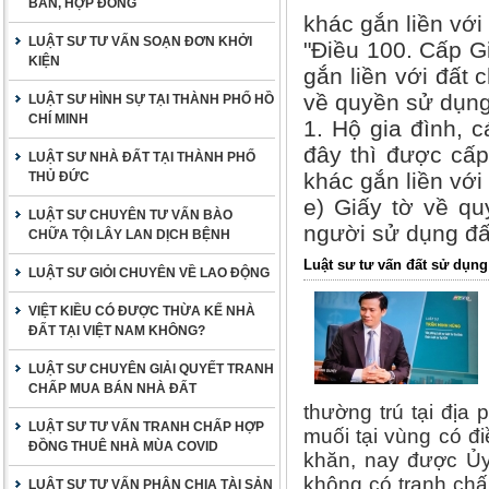
BẢN, HỢP ĐỒNG
khác gắn liền với
LUẬT SƯ TƯ VẤN SOẠN ĐƠN KHỞI
"Điều 100. Cấp G
KIỆN
gắn liền với đất 
về quyền sử dụng
LUẬT SƯ HÌNH SỰ TẠI THÀNH PHỐ HỒ
CHÍ MINH
1. Hộ gia đình, 
đây thì được cấ
LUẬT SƯ NHÀ ĐẤT TẠI THÀNH PHỐ
khác gắn liền với
THỦ ĐỨC
e) Giấy tờ về q
LUẬT SƯ CHUYÊN TƯ VẤN BÀO
người sử dụng đấ
CHỮA TỘI LÂY LAN DỊCH BỆNH
Luật sư tư vấn đất sử dụ
LUẬT SƯ GIỎI CHUYÊN VỀ LAO ĐỘNG
VIỆT KIỀU CÓ ĐƯỢC THỪA KẾ NHÀ
ĐẤT TẠI VIỆT NAM KHÔNG?
LUẬT SƯ CHUYÊN GIẢI QUYẾT TRANH
CHẤP MUA BÁN NHÀ ĐẤT
thường trú tại địa
LUẬT SƯ TƯ VẤN TRANH CHẤP HỢP
muối tại vùng có đi
ĐỒNG THUÊ NHÀ MÙA COVID
khăn, nay được Ủy
không có tranh chấ
LUẬT SƯ TƯ VẤN PHÂN CHIA TÀI SẢN