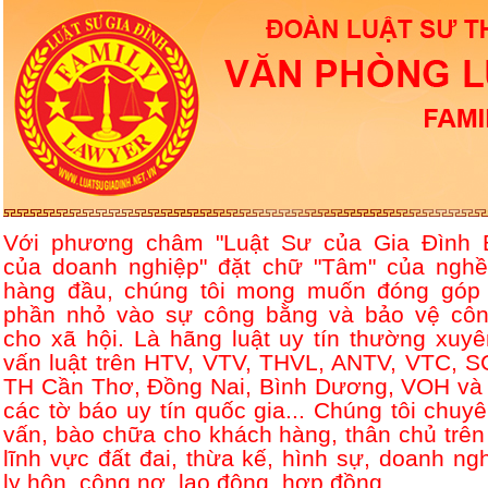
Với phương châm "Luật Sư của Gia Đình 
của doanh nghiệp" đặt chữ "Tâm" của nghề
hàng đầu, chúng tôi mong muốn đóng góp
phần nhỏ vào sự công bằng và bảo vệ côn
cho xã hội. Là hãng luật uy tín thường xuyê
vấn luật trên HTV, VTV, THVL, ANTV, VTC, S
TH Cần Thơ, Đồng Nai, Bình Dương, VOH và 
các tờ báo uy tín quốc gia... Chúng tôi chuyê
vấn, bào chữa cho khách hàng, thân chủ trên
lĩnh vực đất đai, thừa kế, hình sự, doanh ngh
ly hôn, công nợ, lao động, hợp đồng....