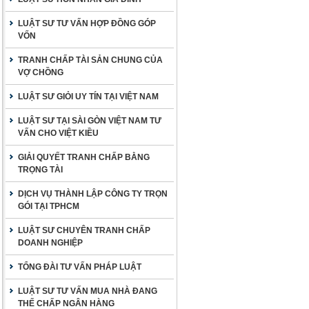
LUẬT SƯ TƯ VẤN HỢP ĐỒNG GÓP
VỐN
TRANH CHẤP TÀI SẢN CHUNG CỦA
VỢ CHỒNG
LUẬT SƯ GIỎI UY TÍN TẠI VIỆT NAM
LUẬT SƯ TẠI SÀI GÒN VIỆT NAM TƯ
VẤN CHO VIỆT KIỀU
GIẢI QUYẾT TRANH CHẤP BẰNG
TRỌNG TÀI
DỊCH VỤ THÀNH LẬP CÔNG TY TRỌN
GÓI TẠI TPHCM
LUẬT SƯ CHUYÊN TRANH CHẤP
DOANH NGHIỆP
TỔNG ĐÀI TƯ VẤN PHÁP LUẬT
LUẬT SƯ TƯ VẤN MUA NHÀ ĐANG
THẾ CHẤP NGÂN HÀNG