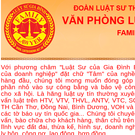
Với phương châm "Luật Sư của Gia Đình 
của doanh nghiệp" đặt chữ "Tâm" của nghề
hàng đầu, chúng tôi mong muốn đóng góp
phần nhỏ vào sự công bằng và bảo vệ côn
cho xã hội. Là hãng luật uy tín thường xuyê
vấn luật trên HTV, VTV, THVL, ANTV, VTC, S
TH Cần Thơ, Đồng Nai, Bình Dương, VOH và 
các tờ báo uy tín quốc gia... Chúng tôi chuyê
vấn, bào chữa cho khách hàng, thân chủ trên
lĩnh vực đất đai, thừa kế, hình sự, doanh ngh
ly hôn, công nợ, lao động, hợp đồng....