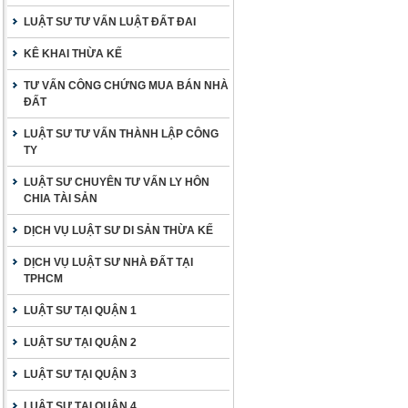
LUẬT SƯ TƯ VẤN LUẬT ĐẤT ĐAI
KÊ KHAI THỪA KẾ
TƯ VẤN CÔNG CHỨNG MUA BÁN NHÀ
ĐẤT
LUẬT SƯ TƯ VẤN THÀNH LẬP CÔNG
TY
LUẬT SƯ CHUYÊN TƯ VẤN LY HÔN
CHIA TÀI SẢN
DỊCH VỤ LUẬT SƯ DI SẢN THỪA KẾ
DỊCH VỤ LUẬT SƯ NHÀ ĐẤT TẠI
TPHCM
LUẬT SƯ TẠI QUẬN 1
LUẬT SƯ TẠI QUẬN 2
LUẬT SƯ TẠI QUẬN 3
LUẬT SƯ TẠI QUẬN 4