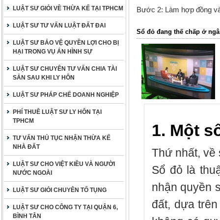
LUẬT SƯ GIỎI VỀ THỪA KẾ TẠI TPHCM
Bước 2
: Làm hợp đồng v
LUẬT SƯ TƯ VẤN LUẬT ĐẤT ĐAI
Sổ đỏ đang thế chấp ở ng
LUẬT SƯ BẢO VỆ QUYỀN LỢI CHO BỊ
HẠI TRONG VỤ ÁN HÌNH SỰ
LUẬT SƯ CHUYÊN TƯ VẤN CHIA TÀI
SẢN SAU KHI LY HÔN
LUẬT SƯ PHÁP CHẾ DOANH NGHIỆP
PHÍ THUÊ LUẬT SƯ LY HÔN TẠI
TPHCM
1. Một s
TƯ VẤN THỦ TỤC NHẬN THỪA KẾ
NHÀ ĐẤT
Thứ nhất, về 
LUẬT SƯ CHO VIỆT KIỀU VÀ NGƯỜI
Sổ đỏ là thu
NƯỚC NGOÀI
nhận quyền s
LUẬT SƯ GIỎI CHUYÊN TỐ TỤNG
đất, dựa trê
LUẬT SƯ CHO CÔNG TY TẠI QUẬN 6,
BÌNH TÂN