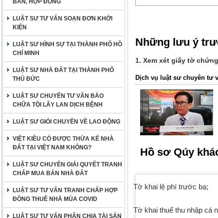
BẢN, HỢP ĐỒNG
LUẬT SƯ TƯ VẤN SOẠN ĐƠN KHỞI
KIỆN
Những lưu ý tr
LUẬT SƯ HÌNH SỰ TẠI THÀNH PHỐ HỒ
CHÍ MINH
1. Xem xét giấy tờ chứn
LUẬT SƯ NHÀ ĐẤT TẠI THÀNH PHỐ
Dịch vụ luật sư chuyên tư 
THỦ ĐỨC
LUẬT SƯ CHUYÊN TƯ VẤN BÀO
CHỮA TỘI LÂY LAN DỊCH BỆNH
LUẬT SƯ GIỎI CHUYÊN VỀ LAO ĐỘNG
VIỆT KIỀU CÓ ĐƯỢC THỪA KẾ NHÀ
ĐẤT TẠI VIỆT NAM KHÔNG?
Hồ sơ Qúy khác
LUẬT SƯ CHUYÊN GIẢI QUYẾT TRANH
CHẤP MUA BÁN NHÀ ĐẤT
Tờ khai lệ phí trước bạ;
LUẬT SƯ TƯ VẤN TRANH CHẤP HỢP
ĐỒNG THUÊ NHÀ MÙA COVID
Tờ khai thuế thu nhập cá 
LUẬT SƯ TƯ VẤN PHÂN CHIA TÀI SẢN