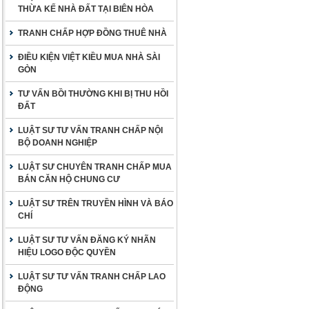
THỪA KẾ NHÀ ĐẤT TẠI BIÊN HÒA
TRANH CHẤP HỢP ĐỒNG THUÊ NHÀ
ĐIỀU KIỆN VIỆT KIỀU MUA NHÀ SÀI
GÒN
TƯ VẤN BỒI THƯỜNG KHI BỊ THU HỒI
ĐẤT
LUẬT SƯ TƯ VẤN TRANH CHẤP NỘI
BỘ DOANH NGHIỆP
LUẬT SƯ CHUYÊN TRANH CHẤP MUA
BÁN CĂN HỘ CHUNG CƯ
LUẬT SƯ TRÊN TRUYỀN HÌNH VÀ BÁO
CHÍ
LUẬT SƯ TƯ VẤN ĐĂNG KÝ NHÃN
HIỆU LOGO ĐỘC QUYỀN
LUẬT SƯ TƯ VẤN TRANH CHẤP LAO
ĐỘNG