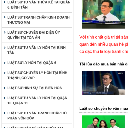
LUẬT SƯ TƯ VẤN THỪA KẾ TẠI QUẬN
6, BÌNH TÂN
LUẬT SƯ TRANH CHẤP KINH DOANH
THƯƠNG MẠI
LUẬT SƯ CHUYÊN ĐẠI DIỆN ỦY
Với tính chất giá trị tài 
QUYỀN TẠI TÒA ÁN
quan đến nhiều quan hệ ph
LUẬT SƯ TƯ VẤN LY HÔN TẠI BÌNH
có đặc thù là loại tranh c
TÂN
LUẬT SƯ LY HÔN TẠI QUẬN 6
Tội lừa đảo mua bán nhà đấ
LUẬT SƯ CHUYÊN LY HÔN TẠI BÌNH
THẠNH, GÒ VẤP
LUẬT SƯ HÌNH SỰ TẠI BIÊN HÒA
LUẬT SƯ TƯ VẤN LY HÔN TẠI QUẬN
10, QUẬN 11
Luật sư chuyên tư vấn mua
LUẬT SƯ TƯ VẤN TRANH CHẤP CỐ
PHẦN VỐN GÓP