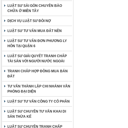
LUẬT SƯ SÀI GÒN CHUYÊN BÀO
CHỮA Ở MIỀN TÂY
DỊCH VỤ LUẬT SƯ ĐÒI NỢ
LUẬT SƯ TƯ VẤN MUA ĐẤT NỀN
LUẬT SƯ TƯ VẤN ĐƠN PHƯƠNG LY
HÔN TẠI QUẬN 6
LUẬT SƯ GIẢI QUYẾT TRANH CHẤP
TÀI SẢN VỚI NGƯỜI NƯỚC NGOÀI
TRANH CHẤP HỢP ĐỒNG MUA BÁN
ĐẤT
TƯ VẤN THÀNH LẬP CHI NHÁNH VĂN
PHÒNG ĐẠI DIỆN
LUẬT SƯ TƯ VẤN CÔNG TY CỔ PHẦN
LUẬT SƯ CHUYÊN TƯ VẤN KHAI DI
SẢN THỪA KẾ
LUẬT SƯ CHUYÊN TRANH CHẤP