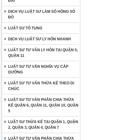
ĐAI
DỊCH VỤ LUẬT SƯ LÀM SỔ HỒNG SỔ
ĐỎ
LUẬT SƯ TỐ TỤNG
DỊCH VỤ LUẬT SƯ LY HÔN NHANH
LUẬT SƯ TƯ VẤN LY HÔN TẠI QUẬN 5,
QUẬN 11
LUẬT SƯ TƯ VẤN NGHĨA VỤ CẤP
DƯỠNG
LUẬT SƯ TƯ VẤN THỪA KẾ THEO DI
CHÚC
LUẬT SƯ TƯ VẤN PHÂN CHIA THỪA
KẾ QUẬN 6, QUẬN 11, QUẬN 10, QUẬN
5
LUẬT SƯ THỪA KẾ TẠI QUẬN 1, QUẬN
2, QUẬN 3, QUẬN 4, QUẬN 7
LUẬT SƯ TƯ VẤN PHÂN CHIA THỪA