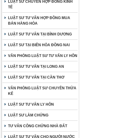
LUẬT SƯ CHUYÊN HỢP ĐỒNG KINH
TẾ
LUẬT SƯ TƯ VẤN HỢP ĐỒNG MUA
BÁN HÀNG HÓA
LUẬT SƯ TƯ VẤN TẠI BÌNH DƯƠNG
LUẬT SƯ TẠI BIÊN HÒA ĐỒNG NAI
VĂN PHÒNG LUẬT SƯ TƯ VẤN LY HÔN
LUẬT SƯ TƯ VẤN TẠI LONG AN
LUẬT SƯ TƯ VẤN TẠI CẦN THƠ
VĂN PHÒNG LUẬT SƯ CHUYÊN THỪA
KẾ
LUẬT SƯ TƯ VẤN LY HÔN
LUẬT SƯ LÀM CHỨNG
TƯ VẤN CÔNG CHỨNG NHÀ ĐẤT
LUẬT SƯ TƯ VẤN CHO NGƯỜI NƯỚC