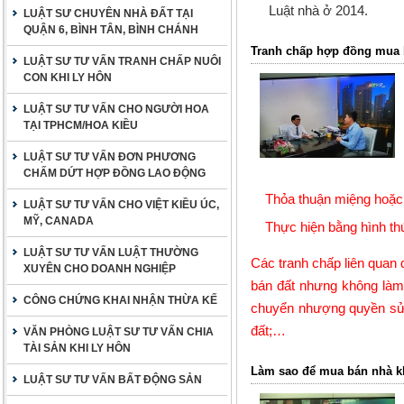
Luật nhà ở 2014.
LUẬT SƯ CHUYÊN NHÀ ĐẤT TẠI
QUẬN 6, BÌNH TÂN, BÌNH CHÁNH
Tranh chấp hợp đồng mua b
LUẬT SƯ TƯ VẤN TRANH CHẤP NUÔI
CON KHI LY HÔN
LUẬT SƯ TƯ VẤN CHO NGƯỜI HOA
TẠI TPHCM/HOA KIỀU
LUẬT SƯ TƯ VẤN ĐƠN PHƯƠNG
CHẤM DỨT HỢP ĐỒNG LAO ĐỘNG
Thỏa thuận miệng hoặc
LUẬT SƯ TƯ VẤN CHO VIỆT KIỀU ÚC,
MỸ, CANADA
Thực hiện bằng hình th
LUẬT SƯ TƯ VẤN LUẬT THƯỜNG
Các tranh chấp liên quan
XUYÊN CHO DOANH NGHIỆP
bán đất nhưng không làm
CÔNG CHỨNG KHAI NHẬN THỪA KẾ
chuyển nhượng quyền sử
đất;…
VĂN PHÒNG LUẬT SƯ TƯ VẤN CHIA
TÀI SẢN KHI LY HÔN
Làm sao để mua bán nhà k
LUẬT SƯ TƯ VẤN BẤT ĐỘNG SẢN