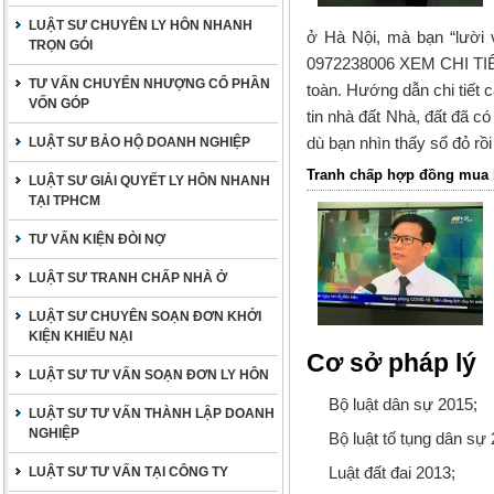
LUẬT SƯ CHUYÊN LY HÔN NHANH
ở Hà Nội, mà bạn “lười v
TRỌN GÓI
0972238006 XEM CHI TIẾT 
TƯ VẤN CHUYỂN NHƯỢNG CỔ PHẦN
toàn. Hướng dẫn chi tiết 
VỐN GÓP
tin nhà đất Nhà, đất đã có
dù bạn nhìn thấy sổ đỏ rồ
LUẬT SƯ BẢO HỘ DOANH NGHIỆP
Tranh chấp hợp đồng mua b
LUẬT SƯ GIẢI QUYẾT LY HÔN NHANH
TẠI TPHCM
TƯ VẤN KIỆN ĐÒI NỢ
LUẬT SƯ TRANH CHẤP NHÀ Ở
LUẬT SƯ CHUYÊN SOẠN ĐƠN KHỞI
KIỆN KHIẾU NẠI
Cơ sở pháp lý
LUẬT SƯ TƯ VẤN SOẠN ĐƠN LY HÔN
Bộ luật dân sự 2015;
LUẬT SƯ TƯ VẤN THÀNH LẬP DOANH
NGHIỆP
Bộ luật tố tụng dân sự 
Luật đất đai 2013;
LUẬT SƯ TƯ VẤN TẠI CÔNG TY