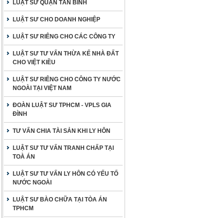
LUẬT SƯ QUẬN TÂN BÌNH
LUẬT SƯ CHO DOANH NGHIỆP
LUẬT SƯ RIÊNG CHO CÁC CÔNG TY
LUẬT SƯ TƯ VẤN THỪA KẾ NHÀ ĐẤT
CHO VIỆT KIỀU
LUẬT SƯ RIÊNG CHO CÔNG TY NƯỚC
NGOÀI TẠI VIỆT NAM
ĐOÀN LUẬT SƯ TPHCM - VPLS GIA
ĐÌNH
TƯ VẤN CHIA TÀI SẢN KHI LY HÔN
LUẬT SƯ TƯ VẤN TRANH CHẤP TẠI
TOÀ ÁN
LUẬT SƯ TƯ VẤN LY HÔN CÓ YẾU TỐ
NƯỚC NGOÀI
LUẬT SƯ BÀO CHỮA TẠI TÒA ÁN
TPHCM