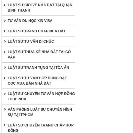
LUẬT SƯ GIỎI VỀ NHÀ ĐẤT TẠI QUẬN
BÌNH THẠNH
TƯ VẤN DU HỌC XIN VISA
LUẬT SƯ TRANH CHẤP NHÀ ĐẤT
LUẬT SƯ TƯ VẤN DI CHÚC
LUẬT SƯ THỪA KẾ NHÀ ĐẤT TẠI GÒ
VẤP
LUẬT SƯ TRANH TỤNG TẠI TÒA ÁN
LUẬT SƯ TƯ VẤN HỢP ĐỒNG ĐẶT
CỌC MUA BÁN NHÀ ĐẤT
LUẬT SƯ CHUYÊN TƯ VẤN HỢP ĐỒNG
THUÊ NHÀ
VĂN PHÒNG LUẬT SƯ CHUYÊN HÌNH
SỰ TẠI TPHCM
LUẬT SƯ CHUYÊN TRANH CHẤP HỢP
ĐỒNG