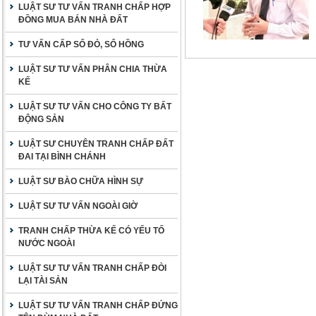
LUẬT SƯ TƯ VẤN TRANH CHẤP HỢP
ĐỒNG MUA BÁN NHÀ ĐẤT
TƯ VẤN CẤP SỔ ĐỎ, SỔ HỒNG
LUẬT SƯ TƯ VẤN PHÂN CHIA THỪA
KẾ
LUẬT SƯ TƯ VẤN CHO CÔNG TY BẤT
ĐỘNG SẢN
LUẬT SƯ CHUYÊN TRANH CHẤP ĐẤT
ĐAI TẠI BÌNH CHÁNH
LUẬT SƯ BÀO CHỮA HÌNH SỰ
LUẬT SƯ TƯ VẤN NGOÀI GIỜ
TRANH CHẤP THỪA KẾ CÓ YẾU TỐ
NƯỚC NGOÀI
LUẬT SƯ TƯ VẤN TRANH CHẤP ĐÒI
LẠI TÀI SẢN
LUẬT SƯ TƯ VẤN TRANH CHẤP ĐỨNG