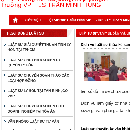
Trưởng VP: LS TRẦN MINH HÙNG
Giới thiệu
Luật Sư Bào Chữa Hình Sự
VIDEO LS TRẦN MI
HOẠT ĐỘNG LUẬT SƯ
Luật sư tư vấn mua bán nhà đấ
Dịch vụ luật sư thừa kế san
LUẬT SƯ GIẢI QUYẾT THUẬN TÌNH LY
HÔN TẠI TPHCM
LUẬT SƯ CHUYÊN ĐẠI DIỆN ỦY
QUYỀN LY HÔN
LUẬT SƯ CHUYÊN SOẠN THẢO CÁC
LOẠI HỢP ĐỒNG
LUẬT SƯ LY HÔN TẠI TÂN BÌNH, GÒ
tên sổ đỏ thì sẽ chưa đượ
VẤP
Dịch vụ làm giấy tờ nhà đ
LUẬT SƯ CHUYÊN ĐẠI DIỆN CHO
xưởng, văn phòng…tại khu
DOANH NGHIỆP TẠI TÒA ÁN
VĂN PHÒNG LUẬT SƯ TƯ VẤN
Luật sư chuyên tư vấn khởi