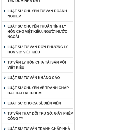
TÊN DÙM NHÀ ĐẤT
LUẬT SƯ CHUYÊN TƯ VẤN DOANH
NGHIỆP
LUẬT SƯ CHUYÊN THUẬN TÌNH LY
HÔN CHO VIỆT KIỀU, NGƯỜI NƯỚC
NGOÀI
LUẬT SƯ TƯ VẤN ĐƠN PHƯƠNG LY
HÔN VỚI VIỆT KIỀU
TƯ VẤN LY HÔN CHIA TÀI SẢN VỚI
VIỆT KIỀU
LUẬT SƯ TƯ VẤN KHÁNG CÁO
LUẬT SƯ CHUYÊN VỀ TRANH CHẤP
ĐẤT ĐAI TẠI TPHCM
LUẬT SƯ CHO CA SĨ, DIỄN VIÊN
TƯ VẤN THAY ĐỔI TRỤ SỞ, GIẤY PHÉP
CÔNG TY
LUẬT SƯ TƯ VẤN TRANH CHẤP NHÀ