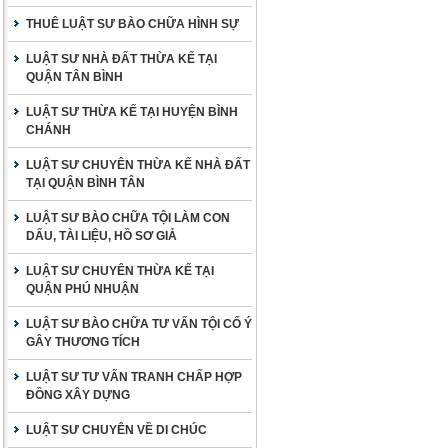
THUÊ LUẬT SƯ BÀO CHỮA HÌNH SỰ
LUẬT SƯ NHÀ ĐẤT THỪA KẾ TẠI
QUẬN TÂN BÌNH
LUẬT SƯ THỪA KẾ TẠI HUYỆN BÌNH
CHÁNH
LUẬT SƯ CHUYÊN THỪA KẾ NHÀ ĐẤT
TẠI QUẬN BÌNH TÂN
LUẬT SƯ BÀO CHỮA TỘI LÀM CON
DẤU, TÀI LIỆU, HỒ SƠ GIẢ
LUẬT SƯ CHUYÊN THỪA KẾ TẠI
QUẬN PHÚ NHUẬN
LUẬT SƯ BÀO CHỮA TƯ VẤN TỘI CỐ Ý
GÂY THƯƠNG TÍCH
LUẬT SƯ TƯ VẤN TRANH CHẤP HỢP
ĐỒNG XÂY DỰNG
LUẬT SƯ CHUYÊN VỀ DI CHÚC