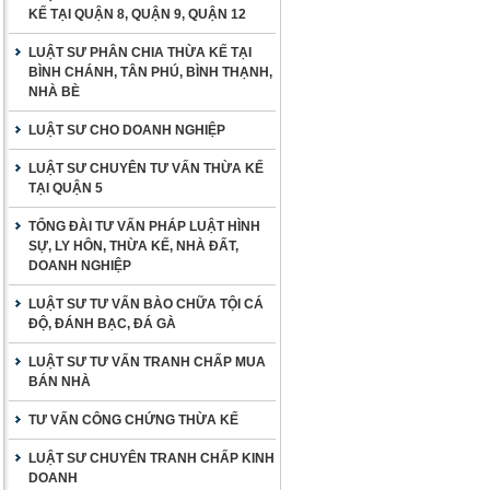
KẾ TẠI QUẬN 8, QUẬN 9, QUẬN 12
LUẬT SƯ PHÂN CHIA THỪA KẾ TẠI
BÌNH CHÁNH, TÂN PHÚ, BÌNH THẠNH,
NHÀ BÈ
LUẬT SƯ CHO DOANH NGHIỆP
LUẬT SƯ CHUYÊN TƯ VẤN THỪA KẾ
TẠI QUẬN 5
TỔNG ĐÀI TƯ VẤN PHÁP LUẬT HÌNH
SỰ, LY HÔN, THỪA KẾ, NHÀ ĐẤT,
DOANH NGHIỆP
LUẬT SƯ TƯ VẤN BÀO CHỮA TỘI CÁ
ĐỘ, ĐÁNH BẠC, ĐÁ GÀ
LUẬT SƯ TƯ VẤN TRANH CHẤP MUA
BÁN NHÀ
TƯ VẤN CÔNG CHỨNG THỪA KẾ
LUẬT SƯ CHUYÊN TRANH CHẤP KINH
DOANH