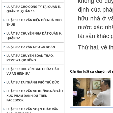
không có quy
LUẬT SƯ CHO CÔNG TY TẠI QUẬN 5,
định của phá
QUẬN 11, QUẬN 10
hữu nhà ở và
LUẬT SƯ TƯ VẤN KIỆN ĐÒI NHÀ CHO
THUÊ
nước xác nhậ
LUẬT SƯ CHUYÊN NHÀ ĐẤT QUẬN 9,
tài sản khác 
QUẬN 12
Thứ hai, về t
LUẬT SƯ TƯ VẤN CHO CÁ NHÂN
LUẬT SƯ CHUYÊN SOẠN THẢO,
REVIEW HỢP ĐỒNG
LUẬT SƯ CHUYÊN BÀO CHỮA CÁC
Cần tìm luật sư chuyên về 
VỤ ÁN HÌNH SỰ
LUẬT SƯ TẠI THÀNH PHỐ THỦ ĐỨC
LUẬT SƯ TƯ VẤN VU KHỐNG NÓI XẤU
XÚC PHẠM DANH DỰ TRÊN
FACEBOOK
LUẬT SƯ TƯ VẤN SOẠN THẢO VĂN