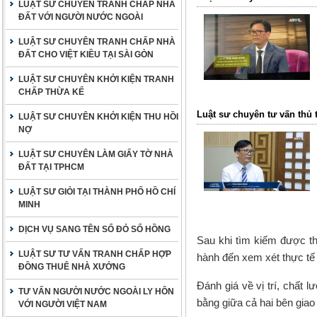
LUẬT SƯ CHUYÊN TRANH CHẤP NHÀ
ĐẤT VỚI NGƯỜI NƯỚC NGOÀI
LUẬT SƯ CHUYÊN TRANH CHẤP NHÀ
ĐẤT CHO VIỆT KIỀU TẠI SÀI GÒN
LUẬT SƯ CHUYÊN KHỞI KIỆN TRANH
CHẤP THỪA KẾ
Luật sư chuyên tư vấn thủ 
LUẬT SƯ CHUYÊN KHỞI KIỆN THU HỒI
NỢ
LUẬT SƯ CHUYÊN LÀM GIẤY TỜ NHÀ
ĐẤT TẠI TPHCM
LUẬT SƯ GIỎI TẠI THÀNH PHỐ HỒ CHÍ
MINH
DỊCH VỤ SANG TÊN SỔ ĐỎ SỔ HỒNG
Sau khi tìm kiếm được th
LUẬT SƯ TƯ VẤN TRANH CHẤP HỢP
hành đến xem xét thực tế
ĐỒNG THUÊ NHÀ XƯỞNG
Đánh giá về vị trí, chất
TƯ VẤN NGƯỜI NƯỚC NGOÀI LY HÔN
bằng giữa cả hai bên giao 
VỚI NGƯỜI VIỆT NAM