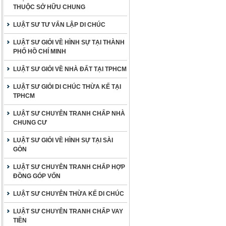
THUỘC SỞ HỮU CHUNG
LUẬT SƯ TƯ VẤN LẬP DI CHÚC
LUẬT SƯ GIỎI VỀ HÌNH SỰ TẠI THÀNH
PHỐ HỒ CHÍ MINH
LUẬT SƯ GIỎI VỀ NHÀ ĐẤT TẠI TPHCM
LUẬT SƯ GIỎI DI CHÚC THỪA KẾ TẠI
TPHCM
LUẬT SƯ CHUYÊN TRANH CHẤP NHÀ
CHUNG CƯ
LUẬT SƯ GIỎI VỀ HÌNH SỰ TẠI SÀI
GÒN
LUẬT SƯ CHUYÊN TRANH CHẤP HỢP
ĐỒNG GÓP VỐN
LUẬT SƯ CHUYÊN THỪA KẾ DI CHÚC
LUẬT SƯ CHUYÊN TRANH CHẤP VAY
TIỀN