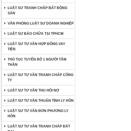
LUẬT SƯ TRANH CHẤP BẤT ĐỘNG
SẢN
VĂN PHÒNG LUẬT SƯ DOANH NGHIỆP
LUẬT SƯ BÀO CHỮA TẠI TPHCM
LUẬT SƯ TƯ VẤN HỢP ĐỒNG VAY
TIỀN
THỦ TỤC TUYÊN BỐ 1 NGƯỜI TÂM
THẦN
LUẬT SƯ TƯ VẤN TRANH CHẤP CÔNG
TY
LUẬT SƯ TƯ VẤN THU HỒI NỢ
LUẬT SƯ TƯ VẤN THUẬN TÌNH LY HÔN
LUẬT SƯ TƯ VẤN ĐƠN PHƯƠNG LY
HÔN
LUẬT SƯ TƯ VẤN TRANH CHẤP ĐẤT