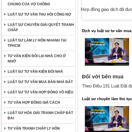
CHUNG CỦA VỢ CHỒNG
Hợp đồng giao dịch đã đư
LUẬT SƯ TƯ VẤN THU HỒI CÔNG NỢ
LUẬT SƯ CHUYÊN GIẢI QUYẾT TRANH
CHẤP
Dịch vụ luật sư tư vấn mua
LUẬT SƯ LÀM LY HÔN NHANH TẠI
TPHCM
TƯ VẤN KIỆN ĐÒI LẠI NHÀ CHO Ở
NHỜ
LUẬT SƯ TƯ VẤN KIỆN ĐÒI NHÀ
Đối với bên mua
LUẬT SƯ TƯ VẤN MUA BÁN NHÀ ĐẤT
Theo Điều 191 Luật Đất đ
LUẬT SƯ TƯ VẤN HỢP ĐỒNG VÔ HIỆU
Luật sư chuyên làm thủ tục
TƯ VẤN HỢP ĐỒNG GIẢ CÁCH
LUẬT SƯ HÒA GIẢI TRANH CHẤP ĐẤT
ĐAI
TƯ VẤN TRANH CHẤP LY HÔN