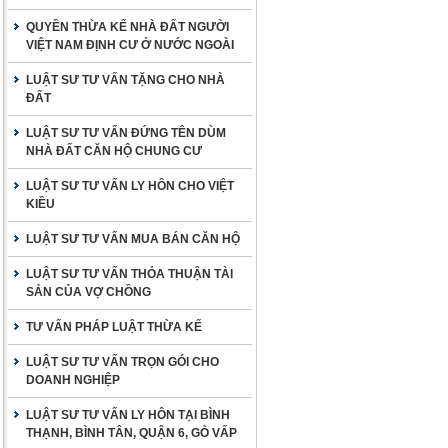
QUYỀN THỪA KẾ NHÀ ĐẤT NGƯỜI
VIỆT NAM ĐỊNH CƯ Ở NƯỚC NGOÀI
LUẬT SƯ TƯ VẤN TẶNG CHO NHÀ
ĐẤT
LUẬT SƯ TƯ VẤN ĐỨNG TÊN DÙM
NHÀ ĐẤT CĂN HỘ CHUNG CƯ
LUẬT SƯ TƯ VẤN LY HÔN CHO VIỆT
KIỀU
LUẬT SƯ TƯ VẤN MUA BÁN CĂN HỘ
LUẬT SƯ TƯ VẤN THỎA THUẬN TÀI
SẢN CỦA VỢ CHỒNG
TƯ VẤN PHÁP LUẬT THỪA KẾ
LUẬT SƯ TƯ VẤN TRỌN GÓI CHO
DOANH NGHIỆP
LUẬT SƯ TƯ VẤN LY HÔN TẠI BÌNH
THẠNH, BÌNH TÂN, QUẬN 6, GÒ VẤP