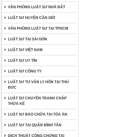
VĂN PHÒNG LUẬT SƯ NHÀ ĐẤT
LUẬT SƯ HUYỆN CẦN GIỜ
VĂN PHÒNG LUẬT SƯ TẠI TPHCM
LUẬT SƯ TẠI SÀI GÒN
LUẬT SƯ VIỆT NAM
LUẬT SƯ UY TÍN
LUẬT SƯ CÔNG TY
LUẬT SƯ TƯ VẤN LY HÔN TẠI THỦ
ĐỨC
LUẬT SƯ CHUYÊN TRANH CHẤP
THỪA KẾ
LUẬT SƯ BÀO CHỮA TẠI TÒA ÁN
LUẬT SƯ TẠI QUẬN BÌNH TÂN
DỊCH THUẬT CÔNG CHỨNG TẠI