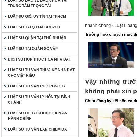
LUẬT SƯ BẢO VỆ BÀO CHỮA TẠI
TRUNG TÂM TRỌNG TÀI
LUẬT SƯ GIỎI UY TÍN TẠI TPHCM
nhanh chóng? Luật Hoàng A
LUẬT SƯ TẠI QUẬN TÂN PHÚ
Trường hợp chuyển mục đí
LUẬT SƯ QUẬN TẠI PHÚ NHUẬN
LUẬT SƯ TẠI QUẬN GÒ VẤP
DỊCH VỤ HỢP THỨC HÓA NHÀ ĐẤT
LUẬT SƯ TƯ VẤN THỪA KẾ NHÀ ĐẤT
CHO VIỆT KIỀU
Vậy những trườ
LUẬT SƯ TƯ VẤN CHO CÔNG TY
không phải xin 
LUẬT SƯ TƯ VẤN LY HÔN TẠI BÌNH
Chưa đăng ký kết hôn có đ
CHÁNH
LUẬT SƯ CHUYÊN KHỞI KIỆN ÁN
HÀNH CHÍNH
LUẬT SƯ TƯ VẤN LẤN CHIẾM ĐẤT