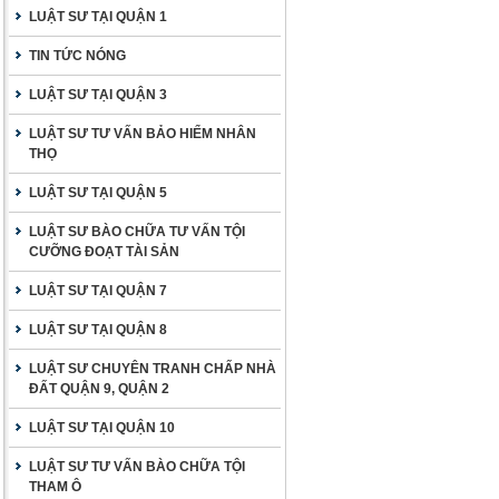
LUẬT SƯ TẠI QUẬN 1
TIN TỨC NÓNG
LUẬT SƯ TẠI QUẬN 3
LUẬT SƯ TƯ VẤN BẢO HIỂM NHÂN
THỌ
LUẬT SƯ TẠI QUẬN 5
LUẬT SƯ BÀO CHỮA TƯ VẤN TỘI
CƯỠNG ĐOẠT TÀI SẢN
LUẬT SƯ TẠI QUẬN 7
LUẬT SƯ TẠI QUẬN 8
LUẬT SƯ CHUYÊN TRANH CHẤP NHÀ
ĐẤT QUẬN 9, QUẬN 2
LUẬT SƯ TẠI QUẬN 10
LUẬT SƯ TƯ VẤN BÀO CHỮA TỘI
THAM Ô