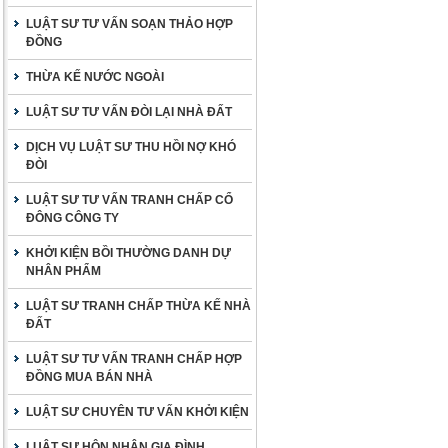
LUẬT SƯ TƯ VẤN SOẠN THẢO HỢP
ĐỒNG
THỪA KẾ NƯỚC NGOÀI
LUẬT SƯ TƯ VẤN ĐÒI LẠI NHÀ ĐẤT
DỊCH VỤ LUẬT SƯ THU HỒI NỢ KHÓ
ĐÒI
LUẬT SƯ TƯ VẤN TRANH CHẤP CỔ
ĐÔNG CÔNG TY
KHỞI KIỆN BỒI THƯỜNG DANH DỰ
NHÂN PHẨM
LUẬT SƯ TRANH CHẤP THỪA KẾ NHÀ
ĐẤT
LUẬT SƯ TƯ VẤN TRANH CHẤP HỢP
ĐỒNG MUA BÁN NHÀ
LUẬT SƯ CHUYÊN TƯ VẤN KHỞI KIỆN
LUẬT SƯ HÔN NHÂN GIA ĐÌNH