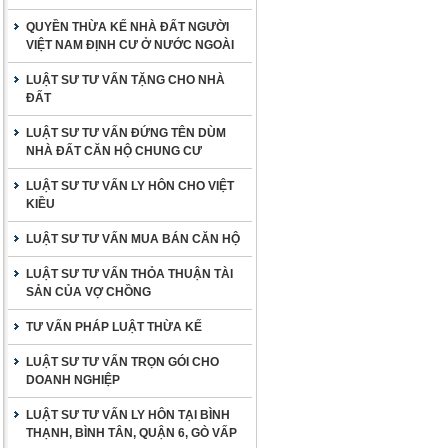
QUYỀN THỪA KẾ NHÀ ĐẤT NGƯỜI
VIỆT NAM ĐỊNH CƯ Ở NƯỚC NGOÀI
LUẬT SƯ TƯ VẤN TẶNG CHO NHÀ
ĐẤT
LUẬT SƯ TƯ VẤN ĐỨNG TÊN DÙM
NHÀ ĐẤT CĂN HỘ CHUNG CƯ
LUẬT SƯ TƯ VẤN LY HÔN CHO VIỆT
KIỀU
LUẬT SƯ TƯ VẤN MUA BÁN CĂN HỘ
LUẬT SƯ TƯ VẤN THỎA THUẬN TÀI
SẢN CỦA VỢ CHỒNG
TƯ VẤN PHÁP LUẬT THỪA KẾ
LUẬT SƯ TƯ VẤN TRỌN GÓI CHO
DOANH NGHIỆP
LUẬT SƯ TƯ VẤN LY HÔN TẠI BÌNH
THẠNH, BÌNH TÂN, QUẬN 6, GÒ VẤP