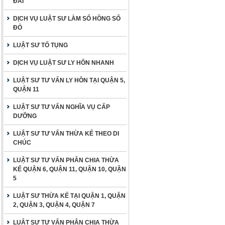
ĐAI
DỊCH VỤ LUẬT SƯ LÀM SỔ HỒNG SỔ
ĐỎ
LUẬT SƯ TỐ TỤNG
DỊCH VỤ LUẬT SƯ LY HÔN NHANH
LUẬT SƯ TƯ VẤN LY HÔN TẠI QUẬN 5,
QUẬN 11
LUẬT SƯ TƯ VẤN NGHĨA VỤ CẤP
DƯỠNG
LUẬT SƯ TƯ VẤN THỪA KẾ THEO DI
CHÚC
LUẬT SƯ TƯ VẤN PHÂN CHIA THỪA
KẾ QUẬN 6, QUẬN 11, QUẬN 10, QUẬN
5
LUẬT SƯ THỪA KẾ TẠI QUẬN 1, QUẬN
2, QUẬN 3, QUẬN 4, QUẬN 7
LUẬT SƯ TƯ VẤN PHÂN CHIA THỪA