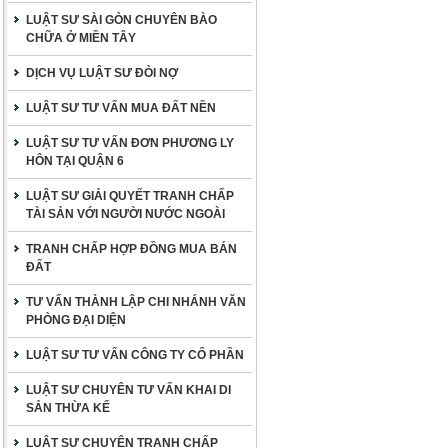
LUẬT SƯ SÀI GÒN CHUYÊN BÀO
CHỮA Ở MIỀN TÂY
DỊCH VỤ LUẬT SƯ ĐÒI NỢ
LUẬT SƯ TƯ VẤN MUA ĐẤT NỀN
LUẬT SƯ TƯ VẤN ĐƠN PHƯƠNG LY
HÔN TẠI QUẬN 6
LUẬT SƯ GIẢI QUYẾT TRANH CHẤP
TÀI SẢN VỚI NGƯỜI NƯỚC NGOÀI
TRANH CHẤP HỢP ĐỒNG MUA BÁN
ĐẤT
TƯ VẤN THÀNH LẬP CHI NHÁNH VĂN
PHÒNG ĐẠI DIỆN
LUẬT SƯ TƯ VẤN CÔNG TY CỔ PHẦN
LUẬT SƯ CHUYÊN TƯ VẤN KHAI DI
SẢN THỪA KẾ
LUẬT SƯ CHUYÊN TRANH CHẤP