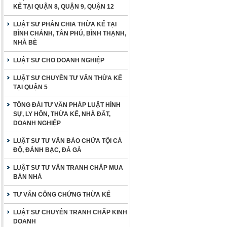
KẾ TẠI QUẬN 8, QUẬN 9, QUẬN 12
LUẬT SƯ PHÂN CHIA THỪA KẾ TẠI
BÌNH CHÁNH, TÂN PHÚ, BÌNH THẠNH,
NHÀ BÈ
LUẬT SƯ CHO DOANH NGHIỆP
LUẬT SƯ CHUYÊN TƯ VẤN THỪA KẾ
TẠI QUẬN 5
TỔNG ĐÀI TƯ VẤN PHÁP LUẬT HÌNH
SỰ, LY HÔN, THỪA KẾ, NHÀ ĐẤT,
DOANH NGHIỆP
LUẬT SƯ TƯ VẤN BÀO CHỮA TỘI CÁ
ĐỘ, ĐÁNH BẠC, ĐÁ GÀ
LUẬT SƯ TƯ VẤN TRANH CHẤP MUA
BÁN NHÀ
TƯ VẤN CÔNG CHỨNG THỪA KẾ
LUẬT SƯ CHUYÊN TRANH CHẤP KINH
DOANH