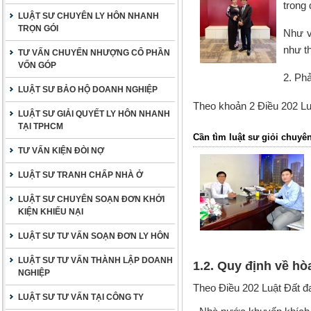
trong 
LUẬT SƯ CHUYÊN LY HÔN NHANH
TRỌN GÓI
Như v
như t
TƯ VẤN CHUYỂN NHƯỢNG CỔ PHẦN
VỐN GÓP
2. Phả
LUẬT SƯ BẢO HỘ DOANH NGHIỆP
Theo khoản 2 Điều 202 Luậ
LUẬT SƯ GIẢI QUYẾT LY HÔN NHANH
TẠI TPHCM
Cần tìm luật sư giỏi chuyên
TƯ VẤN KIỆN ĐÒI NỢ
LUẬT SƯ TRANH CHẤP NHÀ Ở
LUẬT SƯ CHUYÊN SOẠN ĐƠN KHỞI
KIỆN KHIẾU NẠI
LUẬT SƯ TƯ VẤN SOẠN ĐƠN LY HÔN
LUẬT SƯ TƯ VẤN THÀNH LẬP DOANH
1.2. Quy định về hòa
NGHIỆP
Theo Điều 202
Luật Đất đ
LUẬT SƯ TƯ VẤN TẠI CÔNG TY