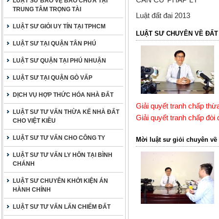
LUẬT SƯ BẢO VỆ BÀO CHỮA TẠI
TRUNG TÂM TRỌNG TÀI
Luật đất đai 2013
LUẬT SƯ GIỎI UY TÍN TẠI TPHCM
LUẬT SƯ CHUYÊN VỀ ĐẤT Đ
LUẬT SƯ TẠI QUẬN TÂN PHÚ
LUẬT SƯ QUẬN TẠI PHÚ NHUẬN
LUẬT SƯ TẠI QUẬN GÒ VẤP
DỊCH VỤ HỢP THỨC HÓA NHÀ ĐẤT
Giải quyết tranh chấp thừa
LUẬT SƯ TƯ VẤN THỪA KẾ NHÀ ĐẤT
Giải quyết tranh chấp đòi 
CHO VIỆT KIỀU
LUẬT SƯ TƯ VẤN CHO CÔNG TY
Mời luật sư giỏi chuyên về 
LUẬT SƯ TƯ VẤN LY HÔN TẠI BÌNH
CHÁNH
LUẬT SƯ CHUYÊN KHỞI KIỆN ÁN
HÀNH CHÍNH
LUẬT SƯ TƯ VẤN LẤN CHIẾM ĐẤT