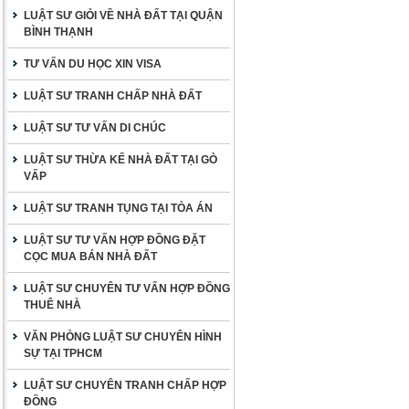
LUẬT SƯ GIỎI VỀ NHÀ ĐẤT TẠI QUẬN
BÌNH THẠNH
TƯ VẤN DU HỌC XIN VISA
LUẬT SƯ TRANH CHẤP NHÀ ĐẤT
LUẬT SƯ TƯ VẤN DI CHÚC
LUẬT SƯ THỪA KẾ NHÀ ĐẤT TẠI GÒ
VẤP
LUẬT SƯ TRANH TỤNG TẠI TÒA ÁN
LUẬT SƯ TƯ VẤN HỢP ĐỒNG ĐẶT
CỌC MUA BÁN NHÀ ĐẤT
LUẬT SƯ CHUYÊN TƯ VẤN HỢP ĐỒNG
THUÊ NHÀ
VĂN PHÒNG LUẬT SƯ CHUYÊN HÌNH
SỰ TẠI TPHCM
LUẬT SƯ CHUYÊN TRANH CHẤP HỢP
ĐỒNG