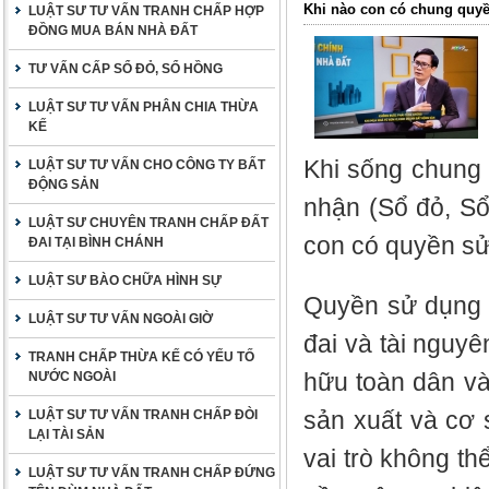
Khi nào con có chung quyề
LUẬT SƯ TƯ VẤN TRANH CHẤP HỢP
ĐỒNG MUA BÁN NHÀ ĐẤT
TƯ VẤN CẤP SỔ ĐỎ, SỔ HỒNG
LUẬT SƯ TƯ VẤN PHÂN CHIA THỪA
KẾ
Khi sống chung 
LUẬT SƯ TƯ VẤN CHO CÔNG TY BẤT
ĐỘNG SẢN
nhận (Sổ đỏ, Sổ
LUẬT SƯ CHUYÊN TRANH CHẤP ĐẤT
con có quyền sử
ĐAI TẠI BÌNH CHÁNH
LUẬT SƯ BÀO CHỮA HÌNH SỰ
Quyền sử dụng đ
LUẬT SƯ TƯ VẤN NGOÀI GIỜ
đai và tài nguyê
TRANH CHẤP THỪA KẾ CÓ YẾU TỐ
hữu toàn dân và
NƯỚC NGOÀI
sản xuất và cơ 
LUẬT SƯ TƯ VẤN TRANH CHẤP ĐÒI
LẠI TÀI SẢN
vai trò không th
LUẬT SƯ TƯ VẤN TRANH CHẤP ĐỨNG