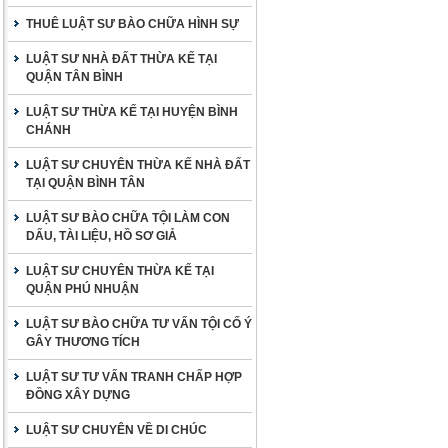
THUÊ LUẬT SƯ BÀO CHỮA HÌNH SỰ
LUẬT SƯ NHÀ ĐẤT THỪA KẾ TẠI
QUẬN TÂN BÌNH
LUẬT SƯ THỪA KẾ TẠI HUYỆN BÌNH
CHÁNH
LUẬT SƯ CHUYÊN THỪA KẾ NHÀ ĐẤT
TẠI QUẬN BÌNH TÂN
LUẬT SƯ BÀO CHỮA TỘI LÀM CON
DẤU, TÀI LIỆU, HỒ SƠ GIẢ
LUẬT SƯ CHUYÊN THỪA KẾ TẠI
QUẬN PHÚ NHUẬN
LUẬT SƯ BÀO CHỮA TƯ VẤN TỘI CỐ Ý
GÂY THƯƠNG TÍCH
LUẬT SƯ TƯ VẤN TRANH CHẤP HỢP
ĐỒNG XÂY DỰNG
LUẬT SƯ CHUYÊN VỀ DI CHÚC