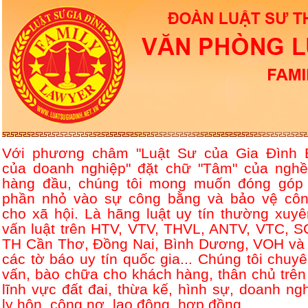
Với phương châm "Luật Sư của Gia Đình 
của doanh nghiệp" đặt chữ "Tâm" của nghề
hàng đầu, chúng tôi mong muốn đóng góp
phần nhỏ vào sự công bằng và bảo vệ côn
cho xã hội. Là hãng luật uy tín thường xuyê
vấn luật trên HTV, VTV, THVL, ANTV, VTC, S
TH Cần Thơ, Đồng Nai, Bình Dương, VOH và 
các tờ báo uy tín quốc gia... Chúng tôi chuyê
vấn, bào chữa cho khách hàng, thân chủ trên
lĩnh vực đất đai, thừa kế, hình sự, doanh ngh
ly hôn, công nợ, lao động, hợp đồng....