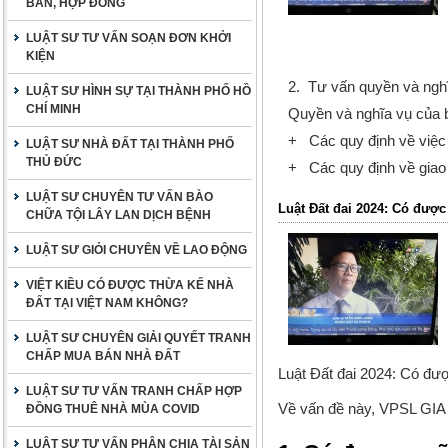
BẢN, HỢP ĐỒNG
LUẬT SƯ TƯ VẤN SOẠN ĐƠN KHỞI
KIỆN
2. Tư vấn quyền và ngh
LUẬT SƯ HÌNH SỰ TẠI THÀNH PHỐ HỒ
CHÍ MINH
Quyền và nghĩa vụ của 
+ Các quy định về việc
LUẬT SƯ NHÀ ĐẤT TẠI THÀNH PHỐ
THỦ ĐỨC
+ Các quy định về giao 
LUẬT SƯ CHUYÊN TƯ VẤN BÀO
Luật Đất đai 2024: Có đượ
CHỮA TỘI LÂY LAN DỊCH BỆNH
LUẬT SƯ GIỎI CHUYÊN VỀ LAO ĐỘNG
VIỆT KIỀU CÓ ĐƯỢC THỪA KẾ NHÀ
ĐẤT TẠI VIỆT NAM KHÔNG?
LUẬT SƯ CHUYÊN GIẢI QUYẾT TRANH
CHẤP MUA BÁN NHÀ ĐẤT
Luật Đất đai 2024: Có đượ
LUẬT SƯ TƯ VẤN TRANH CHẤP HỢP
Về vấn đề này,
VPSL GIA
ĐỒNG THUÊ NHÀ MÙA COVID
LUẬT SƯ TƯ VẤN PHÂN CHIA TÀI SẢN