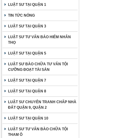
LUẬT SƯ TẠI QUẬN 1
TIN TỨC NÓNG
LUẬT SƯ TẠI QUẬN 3
LUẬT SƯ TƯ VẤN BẢO HIỂM NHÂN
THỌ
LUẬT SƯ TẠI QUẬN 5
LUẬT SƯ BÀO CHỮA TƯ VẤN TỘI
CƯỠNG ĐOẠT TÀI SẢN
LUẬT SƯ TẠI QUẬN 7
LUẬT SƯ TẠI QUẬN 8
LUẬT SƯ CHUYÊN TRANH CHẤP NHÀ
ĐẤT QUẬN 9, QUẬN 2
LUẬT SƯ TẠI QUẬN 10
LUẬT SƯ TƯ VẤN BÀO CHỮA TỘI
THAM Ô