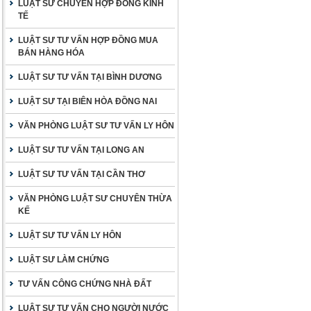
LUẬT SƯ CHUYÊN HỢP ĐỒNG KINH
TẾ
LUẬT SƯ TƯ VẤN HỢP ĐỒNG MUA
BÁN HÀNG HÓA
LUẬT SƯ TƯ VẤN TẠI BÌNH DƯƠNG
LUẬT SƯ TẠI BIÊN HÒA ĐỒNG NAI
VĂN PHÒNG LUẬT SƯ TƯ VẤN LY HÔN
LUẬT SƯ TƯ VẤN TẠI LONG AN
LUẬT SƯ TƯ VẤN TẠI CẦN THƠ
VĂN PHÒNG LUẬT SƯ CHUYÊN THỪA
KẾ
LUẬT SƯ TƯ VẤN LY HÔN
LUẬT SƯ LÀM CHỨNG
TƯ VẤN CÔNG CHỨNG NHÀ ĐẤT
LUẬT SƯ TƯ VẤN CHO NGƯỜI NƯỚC