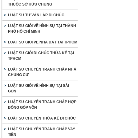
THUỘC SỞ HỮU CHUNG
LUẬT SƯ TƯ VẤN LẬP DI CHÚC
LUẬT SƯ GIỎI VỀ HÌNH SỰ TẠI THÀNH
PHỐ HỒ CHÍ MINH
LUẬT SƯ GIỎI VỀ NHÀ ĐẤT TẠI TPHCM
LUẬT SƯ GIỎI DI CHÚC THỪA KẾ TẠI
TPHCM
LUẬT SƯ CHUYÊN TRANH CHẤP NHÀ
CHUNG CƯ
LUẬT SƯ GIỎI VỀ HÌNH SỰ TẠI SÀI
GÒN
LUẬT SƯ CHUYÊN TRANH CHẤP HỢP
ĐỒNG GÓP VỐN
LUẬT SƯ CHUYÊN THỪA KẾ DI CHÚC
LUẬT SƯ CHUYÊN TRANH CHẤP VAY
TIỀN