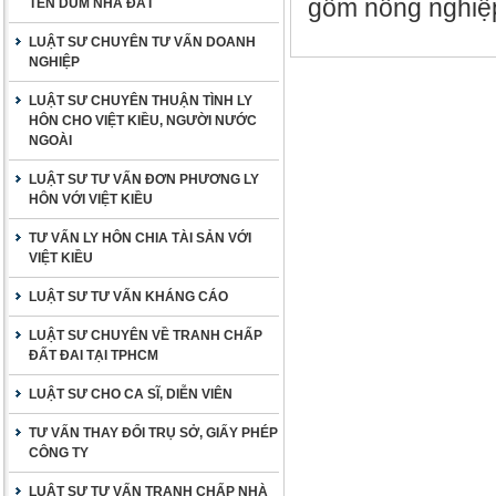
gồm nông nghiệp
TÊN DÙM NHÀ ĐẤT
LUẬT SƯ CHUYÊN TƯ VẤN DOANH
NGHIỆP
LUẬT SƯ CHUYÊN THUẬN TÌNH LY
HÔN CHO VIỆT KIỀU, NGƯỜI NƯỚC
NGOÀI
LUẬT SƯ TƯ VẤN ĐƠN PHƯƠNG LY
HÔN VỚI VIỆT KIỀU
TƯ VẤN LY HÔN CHIA TÀI SẢN VỚI
VIỆT KIỀU
LUẬT SƯ TƯ VẤN KHÁNG CÁO
LUẬT SƯ CHUYÊN VỀ TRANH CHẤP
ĐẤT ĐAI TẠI TPHCM
LUẬT SƯ CHO CA SĨ, DIỄN VIÊN
TƯ VẤN THAY ĐỔI TRỤ SỞ, GIẤY PHÉP
CÔNG TY
LUẬT SƯ TƯ VẤN TRANH CHẤP NHÀ