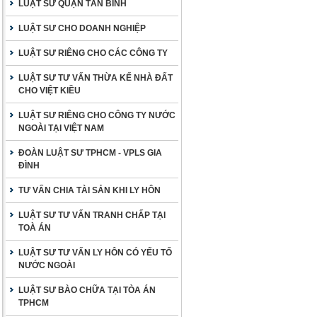
LUẬT SƯ QUẬN TÂN BÌNH
LUẬT SƯ CHO DOANH NGHIỆP
LUẬT SƯ RIÊNG CHO CÁC CÔNG TY
LUẬT SƯ TƯ VẤN THỪA KẾ NHÀ ĐẤT
CHO VIỆT KIỀU
LUẬT SƯ RIÊNG CHO CÔNG TY NƯỚC
NGOÀI TẠI VIỆT NAM
ĐOÀN LUẬT SƯ TPHCM - VPLS GIA
ĐÌNH
TƯ VẤN CHIA TÀI SẢN KHI LY HÔN
LUẬT SƯ TƯ VẤN TRANH CHẤP TẠI
TOÀ ÁN
LUẬT SƯ TƯ VẤN LY HÔN CÓ YẾU TỐ
NƯỚC NGOÀI
LUẬT SƯ BÀO CHỮA TẠI TÒA ÁN
TPHCM