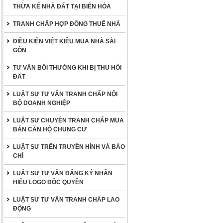
THỪA KẾ NHÀ ĐẤT TẠI BIÊN HÒA
TRANH CHẤP HỢP ĐỒNG THUÊ NHÀ
ĐIỀU KIỆN VIỆT KIỀU MUA NHÀ SÀI
GÒN
TƯ VẤN BỒI THƯỜNG KHI BỊ THU HỒI
ĐẤT
LUẬT SƯ TƯ VẤN TRANH CHẤP NỘI
BỘ DOANH NGHIỆP
LUẬT SƯ CHUYÊN TRANH CHẤP MUA
BÁN CĂN HỘ CHUNG CƯ
LUẬT SƯ TRÊN TRUYỀN HÌNH VÀ BÁO
CHÍ
LUẬT SƯ TƯ VẤN ĐĂNG KÝ NHÃN
HIỆU LOGO ĐỘC QUYỀN
LUẬT SƯ TƯ VẤN TRANH CHẤP LAO
ĐỘNG