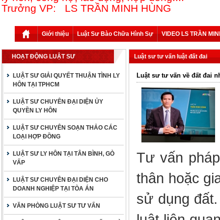
Trưởng VP: LS TRẦN MINH HÙNG
Giới thiệu
Luật Sư Bào Chữa Hình Sự
VIDEO LS TRẦN MI
HOẠT ĐỘNG LUẬT SƯ
Luật sư tư vấn luật đất đai
Luật sư tư vấn về đất đai n
LUẬT SƯ GIẢI QUYẾT THUẬN TÌNH LY
HÔN TẠI TPHCM
LUẬT SƯ CHUYÊN ĐẠI DIỆN ỦY
QUYỀN LY HÔN
LUẬT SƯ CHUYÊN SOẠN THẢO CÁC
LOẠI HỢP ĐỒNG
Tư vấn pháp 
LUẬT SƯ LY HÔN TẠI TÂN BÌNH, GÒ
VẤP
thân hoặc gi
LUẬT SƯ CHUYÊN ĐẠI DIỆN CHO
DOANH NGHIỆP TẠI TÒA ÁN
sử dụng đất.
VĂN PHÒNG LUẬT SƯ TƯ VẤN
luật liên qua