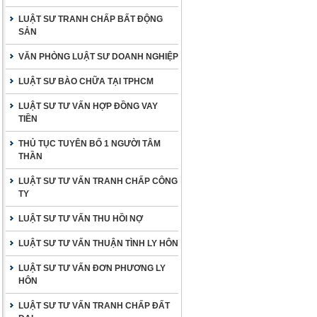
LUẬT SƯ TRANH CHẤP BẤT ĐỘNG
SẢN
VĂN PHÒNG LUẬT SƯ DOANH NGHIỆP
LUẬT SƯ BÀO CHỮA TẠI TPHCM
LUẬT SƯ TƯ VẤN HỢP ĐỒNG VAY
TIỀN
THỦ TỤC TUYÊN BỐ 1 NGƯỜI TÂM
THẦN
LUẬT SƯ TƯ VẤN TRANH CHẤP CÔNG
TY
LUẬT SƯ TƯ VẤN THU HỒI NỢ
LUẬT SƯ TƯ VẤN THUẬN TÌNH LY HÔN
LUẬT SƯ TƯ VẤN ĐƠN PHƯƠNG LY
HÔN
LUẬT SƯ TƯ VẤN TRANH CHẤP ĐẤT