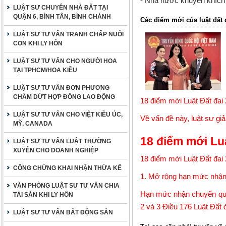
- Nhà nước khuyến khích c
LUẬT SƯ CHUYÊN NHÀ ĐẤT TẠI
QUẬN 6, BÌNH TÂN, BÌNH CHÁNH
Các điểm mới của luật đất 
LUẬT SƯ TƯ VẤN TRANH CHẤP NUÔI
CON KHI LY HÔN
LUẬT SƯ TƯ VẤN CHO NGƯỜI HOA
TẠI TPHCM/HOA KIỀU
LUẬT SƯ TƯ VẤN ĐƠN PHƯƠNG
CHẤM DỨT HỢP ĐỒNG LAO ĐỘNG
18 điểm mới Luật Đất đai
LUẬT SƯ TƯ VẤN CHO VIỆT KIỀU ÚC,
Về vấn đề này,
luật sư
giả
MỸ, CANADA
18
điểm mới Luậ
LUẬT SƯ TƯ VẤN LUẬT THƯỜNG
XUYÊN CHO DOANH NGHIỆP
18 điểm mới
Luật Đất đai
CÔNG CHỨNG KHAI NHẬN THỪA KẾ
1. Mở rộng hạn mức nhận
VĂN PHÒNG LUẬT SƯ TƯ VẤN CHIA
Hạn mức nhận chuyển quy
TÀI SẢN KHI LY HÔN
2 và 3 Điều 176
Luật Đất 
LUẬT SƯ TƯ VẤN BẤT ĐỘNG SẢN