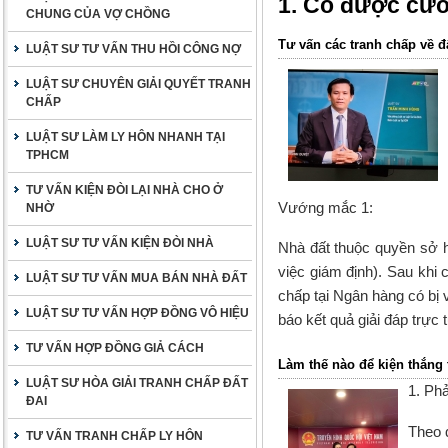
1. Có được cưỡ
CHUNG CỦA VỢ CHỒNG
Tư vấn các tranh chấp về đ
LUẬT SƯ TƯ VẤN THU HỒI CÔNG NỢ
LUẬT SƯ CHUYÊN GIẢI QUYẾT TRANH
CHẤP
LUẬT SƯ LÀM LY HÔN NHANH TẠI
TPHCM
TƯ VẤN KIỆN ĐÒI LẠI NHÀ CHO Ở
Vướng mắc 1:
NHỜ
LUẬT SƯ TƯ VẤN KIỆN ĐÒI NHÀ
Nhà đất thuộc quyền sở 
việc giám định). Sau khi
LUẬT SƯ TƯ VẤN MUA BÁN NHÀ ĐẤT
chấp tại Ngân hàng có bị 
LUẬT SƯ TƯ VẤN HỢP ĐỒNG VÔ HIỆU
báo kết quả giải đáp trự
TƯ VẤN HỢP ĐỒNG GIẢ CÁCH
Làm thế nào để kiện thắng 
LUẬT SƯ HÒA GIẢI TRANH CHẤP ĐẤT
1. Phả
ĐAI
Theo 
TƯ VẤN TRANH CHẤP LY HÔN