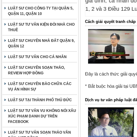
gia đình, cá nhân đố
1, 2 và 3 Điều 129
Lu
LUẬT SƯ CHO CÔNG TY TẠI QUẬN 5,
QUẬN 11, QUẬN 10
Cách giải quyết tranh chấp
LUẬT SƯ TƯ VẤN KIỆN ĐÒI NHÀ CHO
THUÊ
LUẬT SƯ CHUYÊN NHÀ ĐẤT QUẬN 9,
QUẬN 12
LUẬT SƯ TƯ VẤN CHO CÁ NHÂN
LUẬT SƯ CHUYÊN SOẠN THẢO,
REVIEW HỢP ĐỒNG
Đây là cách thức giải qu
LUẬT SƯ CHUYÊN BÀO CHỮA CÁC
* Bắt buộc hòa giải tại U
VỤ ÁN HÌNH SỰ
Dịch vụ tư vấn pháp luật đấ
LUẬT SƯ TẠI THÀNH PHỐ THỦ ĐỨC
LUẬT SƯ TƯ VẤN VU KHỐNG NÓI XẤU
XÚC PHẠM DANH DỰ TRÊN
FACEBOOK
LUẬT SƯ TƯ VẤN SOẠN THẢO VĂN