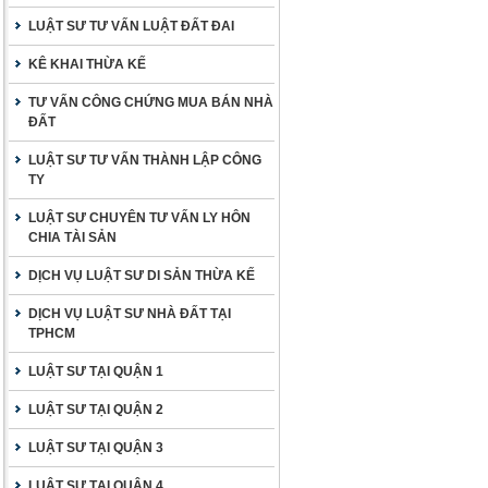
LUẬT SƯ TƯ VẤN LUẬT ĐẤT ĐAI
KÊ KHAI THỪA KẾ
TƯ VẤN CÔNG CHỨNG MUA BÁN NHÀ
ĐẤT
LUẬT SƯ TƯ VẤN THÀNH LẬP CÔNG
TY
LUẬT SƯ CHUYÊN TƯ VẤN LY HÔN
CHIA TÀI SẢN
DỊCH VỤ LUẬT SƯ DI SẢN THỪA KẾ
DỊCH VỤ LUẬT SƯ NHÀ ĐẤT TẠI
TPHCM
LUẬT SƯ TẠI QUẬN 1
LUẬT SƯ TẠI QUẬN 2
LUẬT SƯ TẠI QUẬN 3
LUẬT SƯ TẠI QUẬN 4