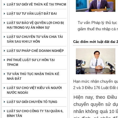
LUẬT SƯ GIỎI VỀ THỪA KẾ TẠI TPHCM
LUẬT SƯ TƯ VẤN LUẬT ĐẤT ĐAI
Tư vấn Pháp lý thủ tục
LUẬT SƯ BẢO VỆ QUYỀN LỢI CHO BỊ
HẠI TRONG VỤ ÁN HÌNH SỰ
giảm thuế thu nhập cá 
LUẬT SƯ CHUYÊN TƯ VẤN CHIA TÀI
SẢN SAU KHI LY HÔN
Các điểm mới luật đất đai 2
LUẬT SƯ PHÁP CHẾ DOANH NGHIỆP
PHÍ THUÊ LUẬT SƯ LY HÔN TẠI
TPHCM
TƯ VẤN THỦ TỤC NHẬN THỪA KẾ
NHÀ ĐẤT
Hạn mức nhận chuyển quy
2 và 3 Điều 176
Luật Đất 
LUẬT SƯ CHO VIỆT KIỀU VÀ NGƯỜI
NƯỚC NGOÀI
Hiện nay, theo Điề
LUẬT SƯ GIỎI CHUYÊN TỐ TỤNG
chuyển quyền sử dụn
nhân
không quá 10 l
LUẬT SƯ CHO CÔNG TY TẠI QUẬN 6,
BÌNH TÂN