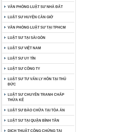
VĂN PHÒNG LUẬT SƯ NHÀ ĐẤT
LUẬT SƯ HUYỆN CẦN GIỜ
VĂN PHÒNG LUẬT SƯ TẠI TPHCM
LUẬT SƯ TẠI SÀI GÒN
LUẬT SƯ VIỆT NAM
LUẬT SƯ UY TÍN
LUẬT SƯ CÔNG TY
LUẬT SƯ TƯ VẤN LY HÔN TẠI THỦ
ĐỨC
LUẬT SƯ CHUYÊN TRANH CHẤP
THỪA KẾ
LUẬT SƯ BÀO CHỮA TẠI TÒA ÁN
LUẬT SƯ TẠI QUẬN BÌNH TÂN
DỊCH THUẬT CÔNG CHỨNG TẠI