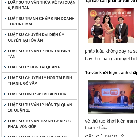
Tại sao cần phải tư vấn về 
LUẬT SƯ TƯ VẤN THỪA KẾ TẠI QUẬN
6, BÌNH TÂN
LUẬT SƯ TRANH CHẤP KINH DOANH
THƯƠNG MẠI
LUẬT SƯ CHUYÊN ĐẠI DIỆN ỦY
QUYỀN TẠI TÒA ÁN
pháp luật, không xảy ra sa
LUẬT SƯ TƯ VẤN LY HÔN TẠI BÌNH
TÂN
hay thời hạn giải quyết bị
LUẬT SƯ LY HÔN TẠI QUẬN 6
Tư vấn khởi kiện tranh chấ
LUẬT SƯ CHUYÊN LY HÔN TẠI BÌNH
THẠNH, GÒ VẤP
LUẬT SƯ HÌNH SỰ TẠI BIÊN HÒA
LUẬT SƯ TƯ VẤN LY HÔN TẠI QUẬN
10, QUẬN 11
về thủ tục khởi kiện tra
LUẬT SƯ TƯ VẤN TRANH CHẤP CỐ
PHẦN VỐN GÓP
tham khảo.
CĂN CỨ PHÁP LÝ