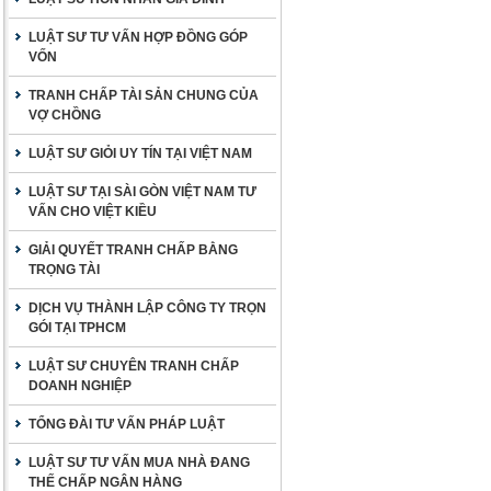
LUẬT SƯ TƯ VẤN HỢP ĐỒNG GÓP
VỐN
TRANH CHẤP TÀI SẢN CHUNG CỦA
VỢ CHỒNG
LUẬT SƯ GIỎI UY TÍN TẠI VIỆT NAM
LUẬT SƯ TẠI SÀI GÒN VIỆT NAM TƯ
VẤN CHO VIỆT KIỀU
GIẢI QUYẾT TRANH CHẤP BẰNG
TRỌNG TÀI
DỊCH VỤ THÀNH LẬP CÔNG TY TRỌN
GÓI TẠI TPHCM
LUẬT SƯ CHUYÊN TRANH CHẤP
DOANH NGHIỆP
TỔNG ĐÀI TƯ VẤN PHÁP LUẬT
LUẬT SƯ TƯ VẤN MUA NHÀ ĐANG
THẾ CHẤP NGÂN HÀNG