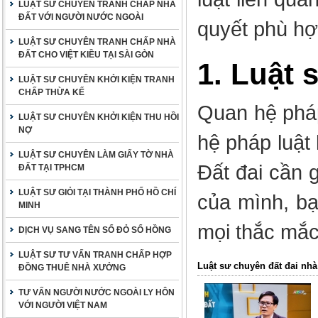
LUẬT SƯ CHUYÊN TRANH CHẤP NHÀ
ĐẤT VỚI NGƯỜI NƯỚC NGOÀI
quyết phù hợ
LUẬT SƯ CHUYÊN TRANH CHẤP NHÀ
ĐẤT CHO VIỆT KIỀU TẠI SÀI GÒN
1. Luật 
LUẬT SƯ CHUYÊN KHỞI KIỆN TRANH
CHẤP THỪA KẾ
Quan hệ pháp
LUẬT SƯ CHUYÊN KHỞI KIỆN THU HỒI
NỢ
hệ pháp luật
LUẬT SƯ CHUYÊN LÀM GIẤY TỜ NHÀ
Đất đai cần 
ĐẤT TẠI TPHCM
LUẬT SƯ GIỎI TẠI THÀNH PHỐ HỒ CHÍ
của mình, bạ
MINH
mọi thắc mắc
DỊCH VỤ SANG TÊN SỔ ĐỎ SỔ HỒNG
LUẬT SƯ TƯ VẤN TRANH CHẤP HỢP
Luật sư chuyên đất đai nhà
ĐỒNG THUÊ NHÀ XƯỞNG
TƯ VẤN NGƯỜI NƯỚC NGOÀI LY HÔN
VỚI NGƯỜI VIỆT NAM