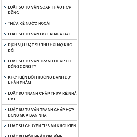
LUẬT SƯ TƯ VẤN SOẠN THẢO HỢP
ĐỒNG
THỪA KẾ NƯỚC NGOÀI
LUẬT SƯ TƯ VẤN ĐÒI LẠI NHÀ ĐẤT
DỊCH VỤ LUẬT SƯ THU HỒI NỢ KHÓ
ĐÒI
LUẬT SƯ TƯ VẤN TRANH CHẤP CỔ
ĐÔNG CÔNG TY
KHỞI KIỆN BỒI THƯỜNG DANH DỰ
NHÂN PHẨM
LUẬT SƯ TRANH CHẤP THỪA KẾ NHÀ
ĐẤT
LUẬT SƯ TƯ VẤN TRANH CHẤP HỢP
ĐỒNG MUA BÁN NHÀ
LUẬT SƯ CHUYÊN TƯ VẤN KHỞI KIỆN
LUẬT SƯ HÔN NHÂN GIA ĐÌNH