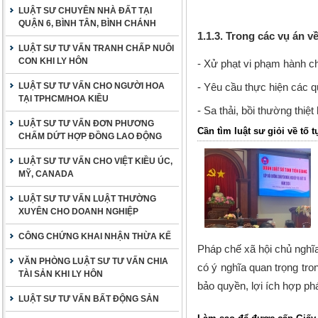
LUẬT SƯ CHUYÊN NHÀ ĐẤT TẠI
QUẬN 6, BÌNH TÂN, BÌNH CHÁNH
1.1.3. Trong các vụ án v
LUẬT SƯ TƯ VẤN TRANH CHẤP NUÔI
CON KHI LY HÔN
- Xử phạt vi phạm hành 
LUẬT SƯ TƯ VẤN CHO NGƯỜI HOA
- Yêu cầu thực hiện các q
TẠI TPHCM/HOA KIỀU
- Sa thải, bồi thường thiệt
LUẬT SƯ TƯ VẤN ĐƠN PHƯƠNG
Cần tìm luật sư giỏi về tố 
CHẤM DỨT HỢP ĐỒNG LAO ĐỘNG
LUẬT SƯ TƯ VẤN CHO VIỆT KIỀU ÚC,
MỸ, CANADA
LUẬT SƯ TƯ VẤN LUẬT THƯỜNG
XUYÊN CHO DOANH NGHIỆP
CÔNG CHỨNG KHAI NHẬN THỪA KẾ
Pháp chế xã hội chủ nghĩa
VĂN PHÒNG LUẬT SƯ TƯ VẤN CHIA
có ý nghĩa quan trọng tr
TÀI SẢN KHI LY HÔN
bảo quyền, lợi ích hợp ph
LUẬT SƯ TƯ VẤN BẤT ĐỘNG SẢN