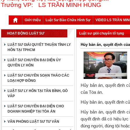
Trưởng VP: LS TRẦN MINH HÙNG
Giới thiệu
Luật Sư Bào Chữa Hình Sự
VIDEO LS TRẦN MI
HOẠT ĐỘNG LUẬT SƯ
Luật sư giỏi chuyên tố tụng
Hủy bản án, quyết định của
LUẬT SƯ GIẢI QUYẾT THUẬN TÌNH LY
HÔN TẠI TPHCM
LUẬT SƯ CHUYÊN ĐẠI DIỆN ỦY
QUYỀN LY HÔN
LUẬT SƯ CHUYÊN SOẠN THẢO CÁC
LOẠI HỢP ĐỒNG
Hủy bản án, quyết định c
LUẬT SƯ LY HÔN TẠI TÂN BÌNH, GÒ
của Tòa án.
VẤP
Hủy bản án, quyết định củ
LUẬT SƯ CHUYÊN ĐẠI DIỆN CHO
DOANH NGHIỆP TẠI TÒA ÁN
Hủy bản án, quyết định c
quyết định đã có hiệu lực
VĂN PHÒNG LUẬT SƯ TƯ VẤN
đúng người, đúng tội hoặ