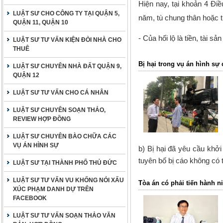
Hiện nay, tại khoản 4 Điề
LUẬT SƯ CHO CÔNG TY TẠI QUẬN 5,
năm, tù chung thân hoặc t
QUẬN 11, QUẬN 10
- Của hối lộ là tiền, tài s
LUẬT SƯ TƯ VẤN KIỆN ĐÒI NHÀ CHO
THUÊ
Bị hại trong vụ án hình sự 
LUẬT SƯ CHUYÊN NHÀ ĐẤT QUẬN 9,
QUẬN 12
LUẬT SƯ TƯ VẤN CHO CÁ NHÂN
LUẬT SƯ CHUYÊN SOẠN THẢO,
REVIEW HỢP ĐỒNG
LUẬT SƯ CHUYÊN BÀO CHỮA CÁC
VỤ ÁN HÌNH SỰ
b) Bị hại đã yêu cầu khở
tuyên bố bị cáo không có t
LUẬT SƯ TẠI THÀNH PHỐ THỦ ĐỨC
LUẬT SƯ TƯ VẤN VU KHỐNG NÓI XẤU
Tòa án có phải tiến hành 
XÚC PHẠM DANH DỰ TRÊN
FACEBOOK
LUẬT SƯ TƯ VẤN SOẠN THẢO VĂN