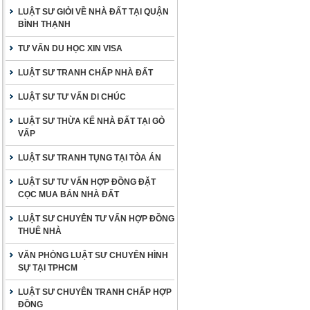
LUẬT SƯ GIỎI VỀ NHÀ ĐẤT TẠI QUẬN
BÌNH THẠNH
TƯ VẤN DU HỌC XIN VISA
LUẬT SƯ TRANH CHẤP NHÀ ĐẤT
LUẬT SƯ TƯ VẤN DI CHÚC
LUẬT SƯ THỪA KẾ NHÀ ĐẤT TẠI GÒ
VẤP
LUẬT SƯ TRANH TỤNG TẠI TÒA ÁN
LUẬT SƯ TƯ VẤN HỢP ĐỒNG ĐẶT
CỌC MUA BÁN NHÀ ĐẤT
LUẬT SƯ CHUYÊN TƯ VẤN HỢP ĐỒNG
THUÊ NHÀ
VĂN PHÒNG LUẬT SƯ CHUYÊN HÌNH
SỰ TẠI TPHCM
LUẬT SƯ CHUYÊN TRANH CHẤP HỢP
ĐỒNG