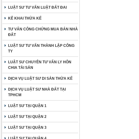
LUẬT SƯ TƯ VẤN LUẬT ĐẤT ĐAI
KÊ KHAI THỪA KẾ
TƯ VẤN CÔNG CHỨNG MUA BÁN NHÀ
ĐẤT
LUẬT SƯ TƯ VẤN THÀNH LẬP CÔNG
TY
LUẬT SƯ CHUYÊN TƯ VẤN LY HÔN
CHIA TÀI SẢN
DỊCH VỤ LUẬT SƯ DI SẢN THỪA KẾ
DỊCH VỤ LUẬT SƯ NHÀ ĐẤT TẠI
TPHCM
LUẬT SƯ TẠI QUẬN 1
LUẬT SƯ TẠI QUẬN 2
LUẬT SƯ TẠI QUẬN 3
LUẬT SƯ TẠI QUẬN 4