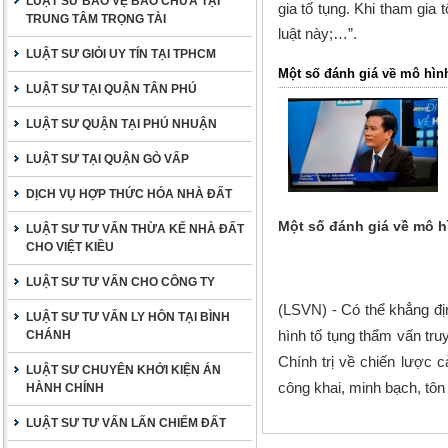
LUẬT SƯ BẢO VỆ BÀO CHỮA TẠI
gia tố tụng. Khi tham gia
TRUNG TÂM TRỌNG TÀI
luật này;…
”.
LUẬT SƯ GIỎI UY TÍN TẠI TPHCM
Một số đánh giá về mô hình
LUẬT SƯ TẠI QUẬN TÂN PHÚ
LUẬT SƯ QUẬN TẠI PHÚ NHUẬN
LUẬT SƯ TẠI QUẬN GÒ VẤP
DỊCH VỤ HỢP THỨC HÓA NHÀ ĐẤT
Một số đánh giá về mô hì
LUẬT SƯ TƯ VẤN THỪA KẾ NHÀ ĐẤT
CHO VIỆT KIỀU
LUẬT SƯ TƯ VẤN CHO CÔNG TY
(LSVN) - Có thể khẳng đị
LUẬT SƯ TƯ VẤN LY HÔN TẠI BÌNH
hình tố tụng thẩm vấn tr
CHÁNH
Chính trị về chiến lược c
LUẬT SƯ CHUYÊN KHỞI KIỆN ÁN
công khai, minh bạch, tôn
HÀNH CHÍNH
LUẬT SƯ TƯ VẤN LẤN CHIẾM ĐẤT