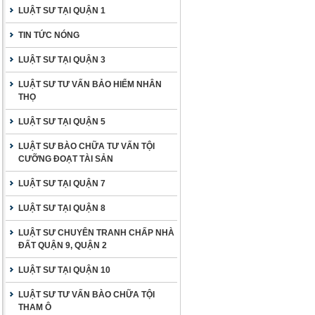
LUẬT SƯ TẠI QUẬN 1
TIN TỨC NÓNG
LUẬT SƯ TẠI QUẬN 3
LUẬT SƯ TƯ VẤN BẢO HIỂM NHÂN
THỌ
LUẬT SƯ TẠI QUẬN 5
LUẬT SƯ BÀO CHỮA TƯ VẤN TỘI
CƯỠNG ĐOẠT TÀI SẢN
LUẬT SƯ TẠI QUẬN 7
LUẬT SƯ TẠI QUẬN 8
LUẬT SƯ CHUYÊN TRANH CHẤP NHÀ
ĐẤT QUẬN 9, QUẬN 2
LUẬT SƯ TẠI QUẬN 10
LUẬT SƯ TƯ VẤN BÀO CHỮA TỘI
THAM Ô