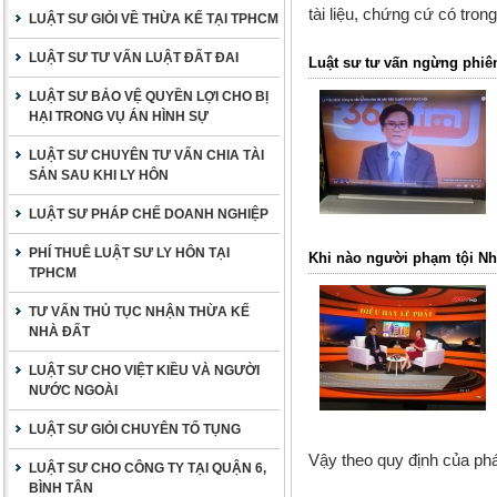
tài liệu, chứng cứ có tro
LUẬT SƯ GIỎI VỀ THỪA KẾ TẠI TPHCM
LUẬT SƯ TƯ VẤN LUẬT ĐẤT ĐAI
Luật sư tư vấn ngừng phiên
LUẬT SƯ BẢO VỆ QUYỀN LỢI CHO BỊ
HẠI TRONG VỤ ÁN HÌNH SỰ
LUẬT SƯ CHUYÊN TƯ VẤN CHIA TÀI
SẢN SAU KHI LY HÔN
LUẬT SƯ PHÁP CHẾ DOANH NGHIỆP
PHÍ THUÊ LUẬT SƯ LY HÔN TẠI
Khi nào người phạm tội Nh
TPHCM
TƯ VẤN THỦ TỤC NHẬN THỪA KẾ
NHÀ ĐẤT
LUẬT SƯ CHO VIỆT KIỀU VÀ NGƯỜI
NƯỚC NGOÀI
LUẬT SƯ GIỎI CHUYÊN TỐ TỤNG
Vậy theo quy định của phá
LUẬT SƯ CHO CÔNG TY TẠI QUẬN 6,
BÌNH TÂN