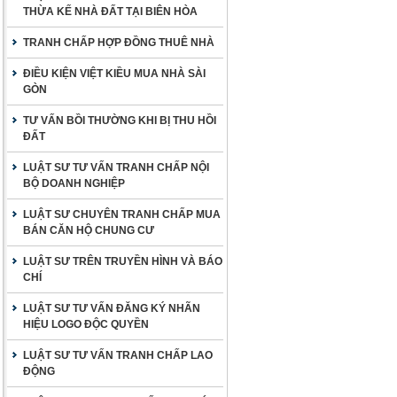
THỪA KẾ NHÀ ĐẤT TẠI BIÊN HÒA
TRANH CHẤP HỢP ĐỒNG THUÊ NHÀ
ĐIỀU KIỆN VIỆT KIỀU MUA NHÀ SÀI
GÒN
TƯ VẤN BỒI THƯỜNG KHI BỊ THU HỒI
ĐẤT
LUẬT SƯ TƯ VẤN TRANH CHẤP NỘI
BỘ DOANH NGHIỆP
LUẬT SƯ CHUYÊN TRANH CHẤP MUA
BÁN CĂN HỘ CHUNG CƯ
LUẬT SƯ TRÊN TRUYỀN HÌNH VÀ BÁO
CHÍ
LUẬT SƯ TƯ VẤN ĐĂNG KÝ NHÃN
HIỆU LOGO ĐỘC QUYỀN
LUẬT SƯ TƯ VẤN TRANH CHẤP LAO
ĐỘNG