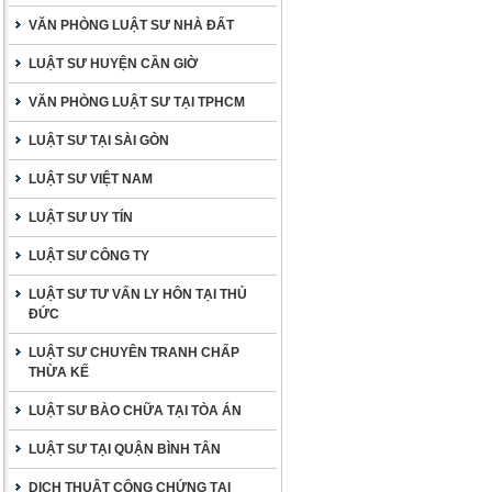
VĂN PHÒNG LUẬT SƯ NHÀ ĐẤT
LUẬT SƯ HUYỆN CẦN GIỜ
VĂN PHÒNG LUẬT SƯ TẠI TPHCM
LUẬT SƯ TẠI SÀI GÒN
LUẬT SƯ VIỆT NAM
LUẬT SƯ UY TÍN
LUẬT SƯ CÔNG TY
LUẬT SƯ TƯ VẤN LY HÔN TẠI THỦ
ĐỨC
LUẬT SƯ CHUYÊN TRANH CHẤP
THỪA KẾ
LUẬT SƯ BÀO CHỮA TẠI TÒA ÁN
LUẬT SƯ TẠI QUẬN BÌNH TÂN
DỊCH THUẬT CÔNG CHỨNG TẠI