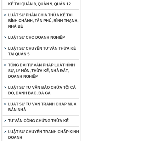
KẾ TẠI QUẬN 8, QUẬN 9, QUẬN 12
LUẬT SƯ PHÂN CHIA THỪA KẾ TẠI
BÌNH CHÁNH, TÂN PHÚ, BÌNH THẠNH,
NHÀ BÈ
LUẬT SƯ CHO DOANH NGHIỆP
LUẬT SƯ CHUYÊN TƯ VẤN THỪA KẾ
TẠI QUẬN 5
TỔNG ĐÀI TƯ VẤN PHÁP LUẬT HÌNH
SỰ, LY HÔN, THỪA KẾ, NHÀ ĐẤT,
DOANH NGHIỆP
LUẬT SƯ TƯ VẤN BÀO CHỮA TỘI CÁ
ĐỘ, ĐÁNH BẠC, ĐÁ GÀ
LUẬT SƯ TƯ VẤN TRANH CHẤP MUA
BÁN NHÀ
TƯ VẤN CÔNG CHỨNG THỪA KẾ
LUẬT SƯ CHUYÊN TRANH CHẤP KINH
DOANH