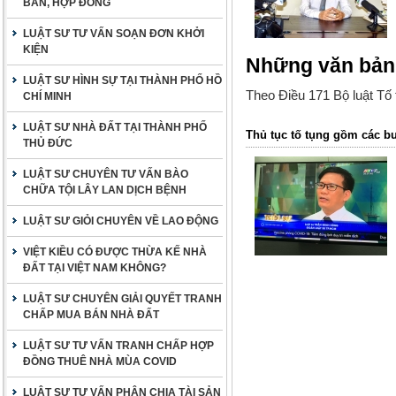
BẢN, HỢP ĐỒNG
LUẬT SƯ TƯ VẤN SOẠN ĐƠN KHỞI
KIỆN
Những văn bản 
LUẬT SƯ HÌNH SỰ TẠI THÀNH PHỐ HỒ
Theo Điều 171
Bộ luật Tố
CHÍ MINH
LUẬT SƯ NHÀ ĐẤT TẠI THÀNH PHỐ
Thủ tục tố tụng gồm các b
THỦ ĐỨC
LUẬT SƯ CHUYÊN TƯ VẤN BÀO
CHỮA TỘI LÂY LAN DỊCH BỆNH
LUẬT SƯ GIỎI CHUYÊN VỀ LAO ĐỘNG
VIỆT KIỀU CÓ ĐƯỢC THỪA KẾ NHÀ
ĐẤT TẠI VIỆT NAM KHÔNG?
LUẬT SƯ CHUYÊN GIẢI QUYẾT TRANH
CHẤP MUA BÁN NHÀ ĐẤT
LUẬT SƯ TƯ VẤN TRANH CHẤP HỢP
ĐỒNG THUÊ NHÀ MÙA COVID
LUẬT SƯ TƯ VẤN PHÂN CHIA TÀI SẢN