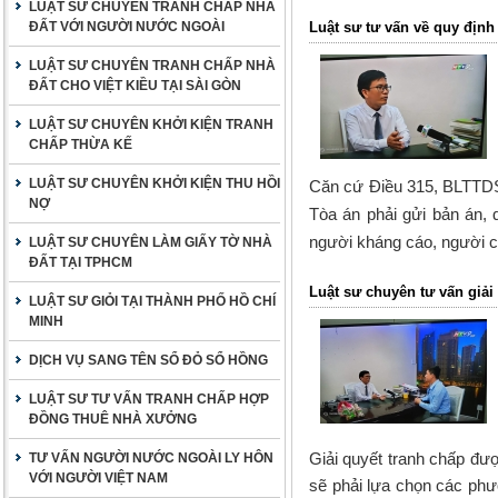
LUẬT SƯ CHUYÊN TRANH CHẤP NHÀ
ĐẤT VỚI NGƯỜI NƯỚC NGOÀI
Luật sư tư vấn về quy định
LUẬT SƯ CHUYÊN TRANH CHẤP NHÀ
ĐẤT CHO VIỆT KIỀU TẠI SÀI GÒN
LUẬT SƯ CHUYÊN KHỞI KIỆN TRANH
CHẤP THỪA KẾ
LUẬT SƯ CHUYÊN KHỞI KIỆN THU HỒI
Căn cứ Điều 315, BLTTDS q
NỢ
Tòa án phải gửi bản án,
người kháng cáo, người có
LUẬT SƯ CHUYÊN LÀM GIẤY TỜ NHÀ
ĐẤT TẠI TPHCM
Luật sư chuyên tư vấn giải
LUẬT SƯ GIỎI TẠI THÀNH PHỐ HỒ CHÍ
MINH
DỊCH VỤ SANG TÊN SỔ ĐỎ SỔ HỒNG
LUẬT SƯ TƯ VẤN TRANH CHẤP HỢP
ĐỒNG THUÊ NHÀ XƯỞNG
Giải quyết tranh chấp đượ
TƯ VẤN NGƯỜI NƯỚC NGOÀI LY HÔN
VỚI NGƯỜI VIỆT NAM
sẽ phải lựa chọn các phư