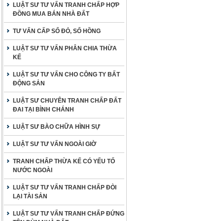
LUẬT SƯ TƯ VẤN TRANH CHẤP HỢP
ĐỒNG MUA BÁN NHÀ ĐẤT
TƯ VẤN CẤP SỔ ĐỎ, SỔ HỒNG
LUẬT SƯ TƯ VẤN PHÂN CHIA THỪA
KẾ
LUẬT SƯ TƯ VẤN CHO CÔNG TY BẤT
ĐỘNG SẢN
LUẬT SƯ CHUYÊN TRANH CHẤP ĐẤT
ĐAI TẠI BÌNH CHÁNH
LUẬT SƯ BÀO CHỮA HÌNH SỰ
LUẬT SƯ TƯ VẤN NGOÀI GIỜ
TRANH CHẤP THỪA KẾ CÓ YẾU TỐ
NƯỚC NGOÀI
LUẬT SƯ TƯ VẤN TRANH CHẤP ĐÒI
LẠI TÀI SẢN
LUẬT SƯ TƯ VẤN TRANH CHẤP ĐỨNG