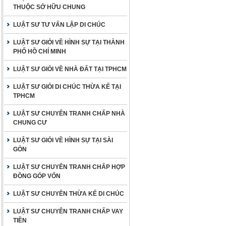
THUỘC SỞ HỮU CHUNG
LUẬT SƯ TƯ VẤN LẬP DI CHÚC
LUẬT SƯ GIỎI VỀ HÌNH SỰ TẠI THÀNH
PHỐ HỒ CHÍ MINH
LUẬT SƯ GIỎI VỀ NHÀ ĐẤT TẠI TPHCM
LUẬT SƯ GIỎI DI CHÚC THỪA KẾ TẠI
TPHCM
LUẬT SƯ CHUYÊN TRANH CHẤP NHÀ
CHUNG CƯ
LUẬT SƯ GIỎI VỀ HÌNH SỰ TẠI SÀI
GÒN
LUẬT SƯ CHUYÊN TRANH CHẤP HỢP
ĐỒNG GÓP VỐN
LUẬT SƯ CHUYÊN THỪA KẾ DI CHÚC
LUẬT SƯ CHUYÊN TRANH CHẤP VAY
TIỀN