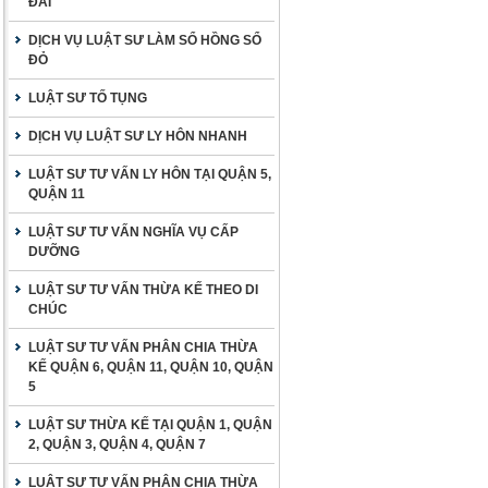
ĐAI
DỊCH VỤ LUẬT SƯ LÀM SỔ HỒNG SỔ
ĐỎ
LUẬT SƯ TỐ TỤNG
DỊCH VỤ LUẬT SƯ LY HÔN NHANH
LUẬT SƯ TƯ VẤN LY HÔN TẠI QUẬN 5,
QUẬN 11
LUẬT SƯ TƯ VẤN NGHĨA VỤ CẤP
DƯỠNG
LUẬT SƯ TƯ VẤN THỪA KẾ THEO DI
CHÚC
LUẬT SƯ TƯ VẤN PHÂN CHIA THỪA
KẾ QUẬN 6, QUẬN 11, QUẬN 10, QUẬN
5
LUẬT SƯ THỪA KẾ TẠI QUẬN 1, QUẬN
2, QUẬN 3, QUẬN 4, QUẬN 7
LUẬT SƯ TƯ VẤN PHÂN CHIA THỪA