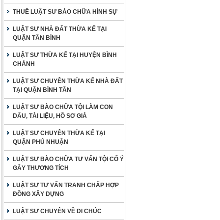
THUÊ LUẬT SƯ BÀO CHỮA HÌNH SỰ
LUẬT SƯ NHÀ ĐẤT THỪA KẾ TẠI
QUẬN TÂN BÌNH
LUẬT SƯ THỪA KẾ TẠI HUYỆN BÌNH
CHÁNH
LUẬT SƯ CHUYÊN THỪA KẾ NHÀ ĐẤT
TẠI QUẬN BÌNH TÂN
LUẬT SƯ BÀO CHỮA TỘI LÀM CON
DẤU, TÀI LIỆU, HỒ SƠ GIẢ
LUẬT SƯ CHUYÊN THỪA KẾ TẠI
QUẬN PHÚ NHUẬN
LUẬT SƯ BÀO CHỮA TƯ VẤN TỘI CỐ Ý
GÂY THƯƠNG TÍCH
LUẬT SƯ TƯ VẤN TRANH CHẤP HỢP
ĐỒNG XÂY DỰNG
LUẬT SƯ CHUYÊN VỀ DI CHÚC