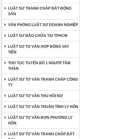
LUẬT SƯ TRANH CHẤP BẤT ĐỘNG
SẢN
VĂN PHÒNG LUẬT SƯ DOANH NGHIỆP
LUẬT SƯ BÀO CHỮA TẠI TPHCM
LUẬT SƯ TƯ VẤN HỢP ĐỒNG VAY
TIỀN
THỦ TỤC TUYÊN BỐ 1 NGƯỜI TÂM
THẦN
LUẬT SƯ TƯ VẤN TRANH CHẤP CÔNG
TY
LUẬT SƯ TƯ VẤN THU HỒI NỢ
LUẬT SƯ TƯ VẤN THUẬN TÌNH LY HÔN
LUẬT SƯ TƯ VẤN ĐƠN PHƯƠNG LY
HÔN
LUẬT SƯ TƯ VẤN TRANH CHẤP ĐẤT