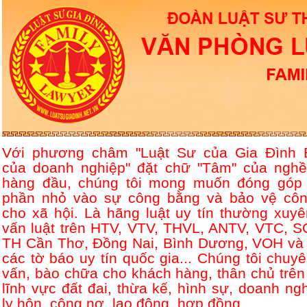
Với phương châm "Luật Sư của Gia Đình 
của doanh nghiệp" đặt chữ "Tâm" của nghề
hàng đầu, chúng tôi mong muốn đóng góp
phần nhỏ vào sự công bằng và bảo vệ côn
cho xã hội. Là hãng luật uy tín thường xuyê
vấn luật trên HTV, VTV, THVL, ANTV, VTC, S
TH Cần Thơ, Đồng Nai, Bình Dương, VOH và 
các tờ báo uy tín quốc gia... Chúng tôi chuyê
vấn, bào chữa cho khách hàng, thân chủ trên
lĩnh vực đất đai, thừa kế, hình sự, doanh ngh
ly hôn, công nợ, lao động, hợp đồng....