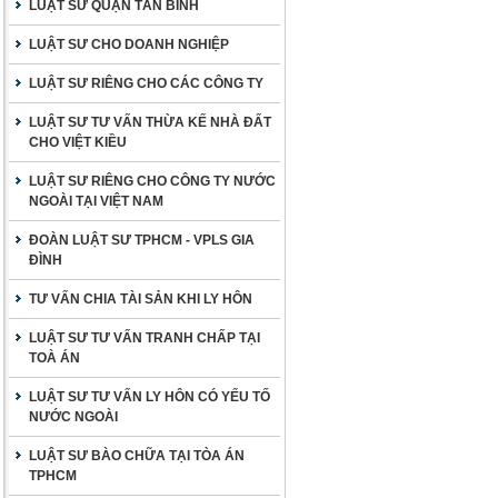
LUẬT SƯ QUẬN TÂN BÌNH
LUẬT SƯ CHO DOANH NGHIỆP
LUẬT SƯ RIÊNG CHO CÁC CÔNG TY
LUẬT SƯ TƯ VẤN THỪA KẾ NHÀ ĐẤT
CHO VIỆT KIỀU
LUẬT SƯ RIÊNG CHO CÔNG TY NƯỚC
NGOÀI TẠI VIỆT NAM
ĐOÀN LUẬT SƯ TPHCM - VPLS GIA
ĐÌNH
TƯ VẤN CHIA TÀI SẢN KHI LY HÔN
LUẬT SƯ TƯ VẤN TRANH CHẤP TẠI
TOÀ ÁN
LUẬT SƯ TƯ VẤN LY HÔN CÓ YẾU TỐ
NƯỚC NGOÀI
LUẬT SƯ BÀO CHỮA TẠI TÒA ÁN
TPHCM