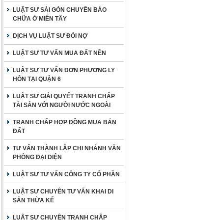
LUẬT SƯ SÀI GÒN CHUYÊN BÀO
CHỮA Ở MIỀN TÂY
DỊCH VỤ LUẬT SƯ ĐÒI NỢ
LUẬT SƯ TƯ VẤN MUA ĐẤT NỀN
LUẬT SƯ TƯ VẤN ĐƠN PHƯƠNG LY
HÔN TẠI QUẬN 6
LUẬT SƯ GIẢI QUYẾT TRANH CHẤP
TÀI SẢN VỚI NGƯỜI NƯỚC NGOÀI
TRANH CHẤP HỢP ĐỒNG MUA BÁN
ĐẤT
TƯ VẤN THÀNH LẬP CHI NHÁNH VĂN
PHÒNG ĐẠI DIỆN
LUẬT SƯ TƯ VẤN CÔNG TY CỔ PHẦN
LUẬT SƯ CHUYÊN TƯ VẤN KHAI DI
SẢN THỪA KẾ
LUẬT SƯ CHUYÊN TRANH CHẤP