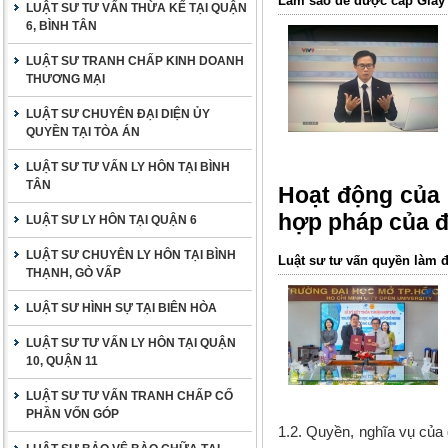
Làm sao để được cấp Giấy 
LUẬT SƯ TƯ VẤN THỪA KẾ TẠI QUẬN
6, BÌNH TÂN
LUẬT SƯ TRANH CHẤP KINH DOANH
THƯƠNG MẠI
LUẬT SƯ CHUYÊN ĐẠI DIỆN ỦY
QUYỀN TẠI TÒA ÁN
LUẬT SƯ TƯ VẤN LY HÔN TẠI BÌNH
TÂN
Hoạt động của l
hợp pháp của 
LUẬT SƯ LY HÔN TẠI QUẬN 6
LUẬT SƯ CHUYÊN LY HÔN TẠI BÌNH
Luật sư tư vấn quyền làm 
THẠNH, GÒ VẤP
LUẬT SƯ HÌNH SỰ TẠI BIÊN HÒA
LUẬT SƯ TƯ VẤN LY HÔN TẠI QUẬN
10, QUẬN 11
LUẬT SƯ TƯ VẤN TRANH CHẤP CỐ
PHẦN VỐN GÓP
1.2.
Quyền, nghĩa vụ của