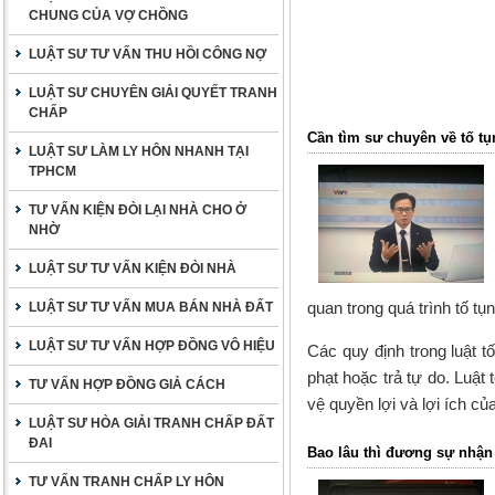
CHUNG CỦA VỢ CHỒNG
LUẬT SƯ TƯ VẤN THU HỒI CÔNG NỢ
LUẬT SƯ CHUYÊN GIẢI QUYẾT TRANH
CHẤP
Cần tìm sư chuyên về tố tụ
LUẬT SƯ LÀM LY HÔN NHANH TẠI
TPHCM
TƯ VẤN KIỆN ĐÒI LẠI NHÀ CHO Ở
NHỜ
LUẬT SƯ TƯ VẤN KIỆN ĐÒI NHÀ
quan trong quá trình tố t
LUẬT SƯ TƯ VẤN MUA BÁN NHÀ ĐẤT
LUẬT SƯ TƯ VẤN HỢP ĐỒNG VÔ HIỆU
Các quy định trong luật t
phạt hoặc trả tự do. Luật
TƯ VẤN HỢP ĐỒNG GIẢ CÁCH
vệ quyền lợi và lợi ích c
LUẬT SƯ HÒA GIẢI TRANH CHẤP ĐẤT
ĐAI
Bao lâu thì đương sự nhận
TƯ VẤN TRANH CHẤP LY HÔN