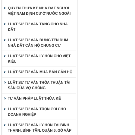
QUYỀN THỪA KẾ NHÀ ĐẤT NGƯỜI
VIỆT NAM ĐỊNH CƯ Ở NƯỚC NGOÀI
LUẬT SƯ TƯ VẤN TẶNG CHO NHÀ
ĐẤT
LUẬT SƯ TƯ VẤN ĐỨNG TÊN DÙM
NHÀ ĐẤT CĂN HỘ CHUNG CƯ
LUẬT SƯ TƯ VẤN LY HÔN CHO VIỆT
KIỀU
LUẬT SƯ TƯ VẤN MUA BÁN CĂN HỘ
LUẬT SƯ TƯ VẤN THỎA THUẬN TÀI
SẢN CỦA VỢ CHỒNG
TƯ VẤN PHÁP LUẬT THỪA KẾ
LUẬT SƯ TƯ VẤN TRỌN GÓI CHO
DOANH NGHIỆP
LUẬT SƯ TƯ VẤN LY HÔN TẠI BÌNH
THẠNH, BÌNH TÂN, QUẬN 6, GÒ VẤP