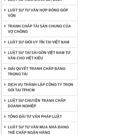
LUẬT SƯ TƯ VẤN HỢP ĐỒNG GÓP
VỐN
TRANH CHẤP TÀI SẢN CHUNG CỦA
VỢ CHỒNG
LUẬT SƯ GIỎI UY TÍN TẠI VIỆT NAM
LUẬT SƯ TẠI SÀI GÒN VIỆT NAM TƯ
VẤN CHO VIỆT KIỀU
GIẢI QUYẾT TRANH CHẤP BẰNG
TRỌNG TÀI
DỊCH VỤ THÀNH LẬP CÔNG TY TRỌN
GÓI TẠI TPHCM
LUẬT SƯ CHUYÊN TRANH CHẤP
DOANH NGHIỆP
TỔNG ĐÀI TƯ VẤN PHÁP LUẬT
LUẬT SƯ TƯ VẤN MUA NHÀ ĐANG
THẾ CHẤP NGÂN HÀNG