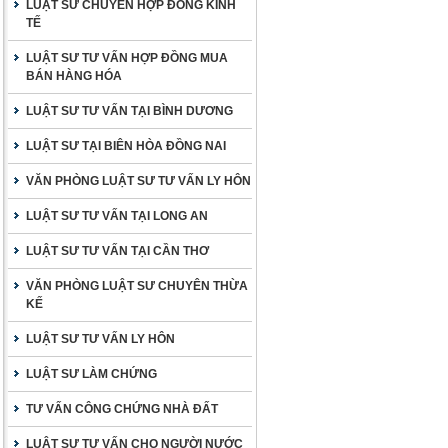
LUẬT SƯ CHUYÊN HỢP ĐỒNG KINH
TẾ
LUẬT SƯ TƯ VẤN HỢP ĐỒNG MUA
BÁN HÀNG HÓA
LUẬT SƯ TƯ VẤN TẠI BÌNH DƯƠNG
LUẬT SƯ TẠI BIÊN HÒA ĐỒNG NAI
VĂN PHÒNG LUẬT SƯ TƯ VẤN LY HÔN
LUẬT SƯ TƯ VẤN TẠI LONG AN
LUẬT SƯ TƯ VẤN TẠI CẦN THƠ
VĂN PHÒNG LUẬT SƯ CHUYÊN THỪA
KẾ
LUẬT SƯ TƯ VẤN LY HÔN
LUẬT SƯ LÀM CHỨNG
TƯ VẤN CÔNG CHỨNG NHÀ ĐẤT
LUẬT SƯ TƯ VẤN CHO NGƯỜI NƯỚC