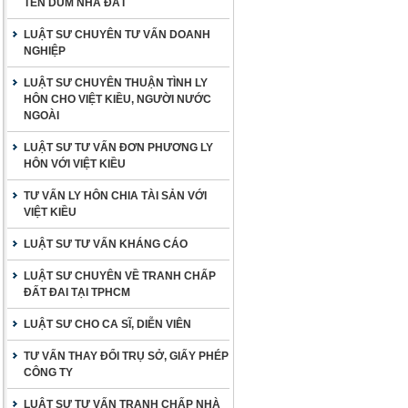
TÊN DÙM NHÀ ĐẤT
LUẬT SƯ CHUYÊN TƯ VẤN DOANH
NGHIỆP
LUẬT SƯ CHUYÊN THUẬN TÌNH LY
HÔN CHO VIỆT KIỀU, NGƯỜI NƯỚC
NGOÀI
LUẬT SƯ TƯ VẤN ĐƠN PHƯƠNG LY
HÔN VỚI VIỆT KIỀU
TƯ VẤN LY HÔN CHIA TÀI SẢN VỚI
VIỆT KIỀU
LUẬT SƯ TƯ VẤN KHÁNG CÁO
LUẬT SƯ CHUYÊN VỀ TRANH CHẤP
ĐẤT ĐAI TẠI TPHCM
LUẬT SƯ CHO CA SĨ, DIỄN VIÊN
TƯ VẤN THAY ĐỔI TRỤ SỞ, GIẤY PHÉP
CÔNG TY
LUẬT SƯ TƯ VẤN TRANH CHẤP NHÀ