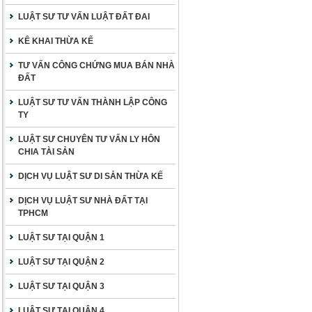
LUẬT SƯ TƯ VẤN LUẬT ĐẤT ĐAI
KÊ KHAI THỪA KẾ
TƯ VẤN CÔNG CHỨNG MUA BÁN NHÀ
ĐẤT
LUẬT SƯ TƯ VẤN THÀNH LẬP CÔNG
TY
LUẬT SƯ CHUYÊN TƯ VẤN LY HÔN
CHIA TÀI SẢN
DỊCH VỤ LUẬT SƯ DI SẢN THỪA KẾ
DỊCH VỤ LUẬT SƯ NHÀ ĐẤT TẠI
TPHCM
LUẬT SƯ TẠI QUẬN 1
LUẬT SƯ TẠI QUẬN 2
LUẬT SƯ TẠI QUẬN 3
LUẬT SƯ TẠI QUẬN 4