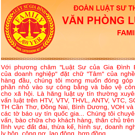
Với phương châm "Luật Sư của Gia Đình 
của doanh nghiệp" đặt chữ "Tâm" của nghề
hàng đầu, chúng tôi mong muốn đóng góp
phần nhỏ vào sự công bằng và bảo vệ côn
cho xã hội. Là hãng luật uy tín thường xuyê
vấn luật trên HTV, VTV, THVL, ANTV, VTC, S
TH Cần Thơ, Đồng Nai, Bình Dương, VOH và 
các tờ báo uy tín quốc gia... Chúng tôi chuyê
vấn, bào chữa cho khách hàng, thân chủ trên
lĩnh vực đất đai, thừa kế, hình sự, doanh ngh
ly hôn, công nợ, lao động, hợp đồng....