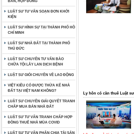
BẢN, HỢP ĐỒNG
LUẬT SƯ TƯ VẤN SOẠN ĐƠN KHỞI
KIỆN
LUẬT SƯ HÌNH SỰ TẠI THÀNH PHỐ HỒ
CHÍ MINH
LUẬT SƯ NHÀ ĐẤT TẠI THÀNH PHỐ
THỦ ĐỨC
LUẬT SƯ CHUYÊN TƯ VẤN BÀO
CHỮA TỘI LÂY LAN DỊCH BỆNH
LUẬT SƯ GIỎI CHUYÊN VỀ LAO ĐỘNG
VIỆT KIỀU CÓ ĐƯỢC THỪA KẾ NHÀ
ĐẤT TẠI VIỆT NAM KHÔNG?
Ly hôn có cần thuê Luật s
LUẬT SƯ CHUYÊN GIẢI QUYẾT TRANH
CHẤP MUA BÁN NHÀ ĐẤT
LUẬT SƯ TƯ VẤN TRANH CHẤP HỢP
ĐỒNG THUÊ NHÀ MÙA COVID
LUẬT SƯ TƯ VẤN PHÂN CHIA TÀI SẢN