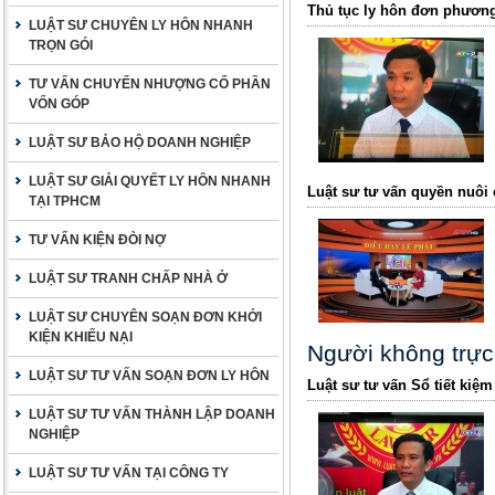
Thủ tục ly hôn đơn phương
LUẬT SƯ CHUYÊN LY HÔN NHANH
TRỌN GÓI
TƯ VẤN CHUYỂN NHƯỢNG CỔ PHẦN
VỐN GÓP
LUẬT SƯ BẢO HỘ DOANH NGHIỆP
LUẬT SƯ GIẢI QUYẾT LY HÔN NHANH
Luật sư tư vấn quyền nuôi
TẠI TPHCM
TƯ VẤN KIỆN ĐÒI NỢ
LUẬT SƯ TRANH CHẤP NHÀ Ở
LUẬT SƯ CHUYÊN SOẠN ĐƠN KHỞI
KIỆN KHIẾU NẠI
Người không trực
LUẬT SƯ TƯ VẤN SOẠN ĐƠN LY HÔN
Luật sư tư vấn Sổ tiết kiệm
LUẬT SƯ TƯ VẤN THÀNH LẬP DOANH
NGHIỆP
LUẬT SƯ TƯ VẤN TẠI CÔNG TY