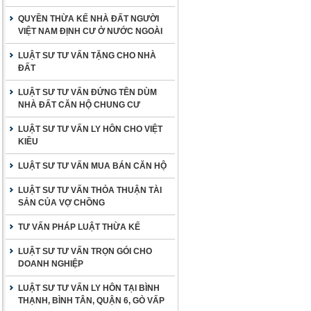
QUYỀN THỪA KẾ NHÀ ĐẤT NGƯỜI
VIỆT NAM ĐỊNH CƯ Ở NƯỚC NGOÀI
LUẬT SƯ TƯ VẤN TẶNG CHO NHÀ
ĐẤT
LUẬT SƯ TƯ VẤN ĐỨNG TÊN DÙM
NHÀ ĐẤT CĂN HỘ CHUNG CƯ
LUẬT SƯ TƯ VẤN LY HÔN CHO VIỆT
KIỀU
LUẬT SƯ TƯ VẤN MUA BÁN CĂN HỘ
LUẬT SƯ TƯ VẤN THỎA THUẬN TÀI
SẢN CỦA VỢ CHỒNG
TƯ VẤN PHÁP LUẬT THỪA KẾ
LUẬT SƯ TƯ VẤN TRỌN GÓI CHO
DOANH NGHIỆP
LUẬT SƯ TƯ VẤN LY HÔN TẠI BÌNH
THẠNH, BÌNH TÂN, QUẬN 6, GÒ VẤP