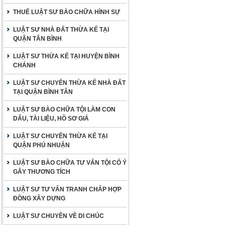
THUÊ LUẬT SƯ BÀO CHỮA HÌNH SỰ
LUẬT SƯ NHÀ ĐẤT THỪA KẾ TẠI
QUẬN TÂN BÌNH
LUẬT SƯ THỪA KẾ TẠI HUYỆN BÌNH
CHÁNH
LUẬT SƯ CHUYÊN THỪA KẾ NHÀ ĐẤT
TẠI QUẬN BÌNH TÂN
LUẬT SƯ BÀO CHỮA TỘI LÀM CON
DẤU, TÀI LIỆU, HỒ SƠ GIẢ
LUẬT SƯ CHUYÊN THỪA KẾ TẠI
QUẬN PHÚ NHUẬN
LUẬT SƯ BÀO CHỮA TƯ VẤN TỘI CỐ Ý
GÂY THƯƠNG TÍCH
LUẬT SƯ TƯ VẤN TRANH CHẤP HỢP
ĐỒNG XÂY DỰNG
LUẬT SƯ CHUYÊN VỀ DI CHÚC