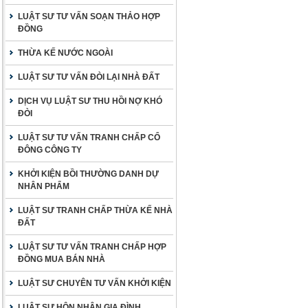
LUẬT SƯ TƯ VẤN SOẠN THẢO HỢP
ĐỒNG
THỪA KẾ NƯỚC NGOÀI
LUẬT SƯ TƯ VẤN ĐÒI LẠI NHÀ ĐẤT
DỊCH VỤ LUẬT SƯ THU HỒI NỢ KHÓ
ĐÒI
LUẬT SƯ TƯ VẤN TRANH CHẤP CỔ
ĐÔNG CÔNG TY
KHỞI KIỆN BỒI THƯỜNG DANH DỰ
NHÂN PHẨM
LUẬT SƯ TRANH CHẤP THỪA KẾ NHÀ
ĐẤT
LUẬT SƯ TƯ VẤN TRANH CHẤP HỢP
ĐỒNG MUA BÁN NHÀ
LUẬT SƯ CHUYÊN TƯ VẤN KHỞI KIỆN
LUẬT SƯ HÔN NHÂN GIA ĐÌNH