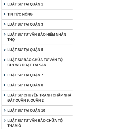
LUẬT SƯ TẠI QUẬN 1
TIN TỨC NÓNG
LUẬT SƯ TẠI QUẬN 3
LUẬT SƯ TƯ VẤN BẢO HIỂM NHÂN
THỌ
LUẬT SƯ TẠI QUẬN 5
LUẬT SƯ BÀO CHỮA TƯ VẤN TỘI
CƯỠNG ĐOẠT TÀI SẢN
LUẬT SƯ TẠI QUẬN 7
LUẬT SƯ TẠI QUẬN 8
LUẬT SƯ CHUYÊN TRANH CHẤP NHÀ
ĐẤT QUẬN 9, QUẬN 2
LUẬT SƯ TẠI QUẬN 10
LUẬT SƯ TƯ VẤN BÀO CHỮA TỘI
THAM Ô