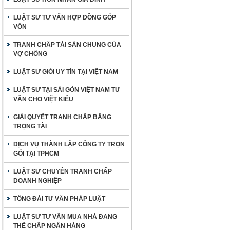
LUẬT SƯ TƯ VẤN HỢP ĐỒNG GÓP
VỐN
TRANH CHẤP TÀI SẢN CHUNG CỦA
VỢ CHỒNG
LUẬT SƯ GIỎI UY TÍN TẠI VIỆT NAM
LUẬT SƯ TẠI SÀI GÒN VIỆT NAM TƯ
VẤN CHO VIỆT KIỀU
GIẢI QUYẾT TRANH CHẤP BẰNG
TRỌNG TÀI
DỊCH VỤ THÀNH LẬP CÔNG TY TRỌN
GÓI TẠI TPHCM
LUẬT SƯ CHUYÊN TRANH CHẤP
DOANH NGHIỆP
TỔNG ĐÀI TƯ VẤN PHÁP LUẬT
LUẬT SƯ TƯ VẤN MUA NHÀ ĐANG
THẾ CHẤP NGÂN HÀNG