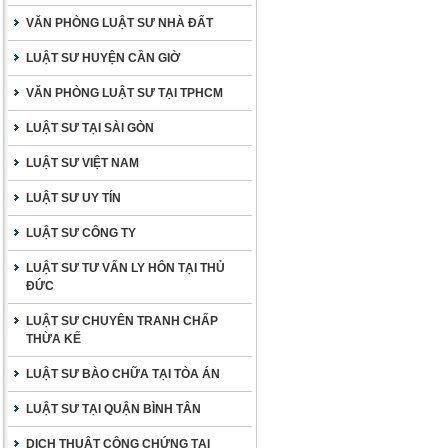
VĂN PHÒNG LUẬT SƯ NHÀ ĐẤT
LUẬT SƯ HUYỆN CẦN GIỜ
VĂN PHÒNG LUẬT SƯ TẠI TPHCM
LUẬT SƯ TẠI SÀI GÒN
LUẬT SƯ VIỆT NAM
LUẬT SƯ UY TÍN
LUẬT SƯ CÔNG TY
LUẬT SƯ TƯ VẤN LY HÔN TẠI THỦ
ĐỨC
LUẬT SƯ CHUYÊN TRANH CHẤP
THỪA KẾ
LUẬT SƯ BÀO CHỮA TẠI TÒA ÁN
LUẬT SƯ TẠI QUẬN BÌNH TÂN
DỊCH THUẬT CÔNG CHỨNG TẠI