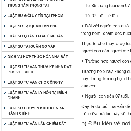
LUẬT SƯ BẢO VỆ BÀO CHỮA TẠI
– Từ 36 tháng tuổi đến 07 
TRUNG TÂM TRỌNG TÀI
– Từ 07 tuổi trở lên
LUẬT SƯ GIỎI UY TÍN TẠI TPHCM
+ Đối với người con dưới 
LUẬT SƯ TẠI QUẬN TÂN PHÚ
trông nom, chăm sóc nuôi
LUẬT SƯ QUẬN TẠI PHÚ NHUẬN
Thực tế cho thấy ở độ tuổ
LUẬT SƯ TẠI QUẬN GÒ VẤP
người con cần người mẹ 
DỊCH VỤ HỢP THỨC HÓA NHÀ ĐẤT
+ Trường hợp người con đủ
LUẬT SƯ TƯ VẤN THỪA KẾ NHÀ ĐẤT
Trường hợp này không đượ
CHO VIỆT KIỀU
này. Trong trường hợp kh
LUẬT SƯ TƯ VẤN CHO CÔNG TY
của con.
LUẬT SƯ TƯ VẤN LY HÔN TẠI BÌNH
+ Người con trên 07 tuổi.
CHÁNH
Đây là độ tuổi mà vấn đề
LUẬT SƯ CHUYÊN KHỞI KIỆN ÁN
trên nữa mà lúc này sẽ t
HÀNH CHÍNH
b) Điều kiện về nơ
LUẬT SƯ TƯ VẤN LẤN CHIẾM ĐẤT