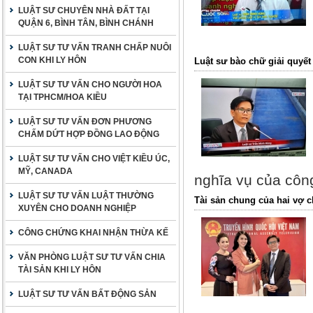
LUẬT SƯ CHUYÊN NHÀ ĐẤT TẠI
QUẬN 6, BÌNH TÂN, BÌNH CHÁNH
LUẬT SƯ TƯ VẤN TRANH CHẤP NUÔI
CON KHI LY HÔN
Luật sư bào chữ giải quyết
LUẬT SƯ TƯ VẤN CHO NGƯỜI HOA
TẠI TPHCM/HOA KIỀU
LUẬT SƯ TƯ VẤN ĐƠN PHƯƠNG
CHẤM DỨT HỢP ĐỒNG LAO ĐỘNG
LUẬT SƯ TƯ VẤN CHO VIỆT KIỀU ÚC,
MỸ, CANADA
nghĩa vụ của công
LUẬT SƯ TƯ VẤN LUẬT THƯỜNG
Tài sản chung của hai vợ c
XUYÊN CHO DOANH NGHIỆP
CÔNG CHỨNG KHAI NHẬN THỪA KẾ
VĂN PHÒNG LUẬT SƯ TƯ VẤN CHIA
TÀI SẢN KHI LY HÔN
LUẬT SƯ TƯ VẤN BẤT ĐỘNG SẢN