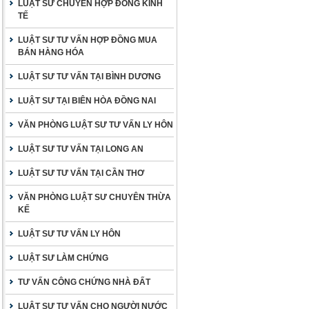
LUẬT SƯ CHUYÊN HỢP ĐỒNG KINH
TẾ
LUẬT SƯ TƯ VẤN HỢP ĐỒNG MUA
BÁN HÀNG HÓA
LUẬT SƯ TƯ VẤN TẠI BÌNH DƯƠNG
LUẬT SƯ TẠI BIÊN HÒA ĐỒNG NAI
VĂN PHÒNG LUẬT SƯ TƯ VẤN LY HÔN
LUẬT SƯ TƯ VẤN TẠI LONG AN
LUẬT SƯ TƯ VẤN TẠI CẦN THƠ
VĂN PHÒNG LUẬT SƯ CHUYÊN THỪA
KẾ
LUẬT SƯ TƯ VẤN LY HÔN
LUẬT SƯ LÀM CHỨNG
TƯ VẤN CÔNG CHỨNG NHÀ ĐẤT
LUẬT SƯ TƯ VẤN CHO NGƯỜI NƯỚC