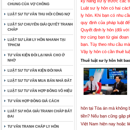
kỹ năng xử lý trước các tì
CHUNG CỦA VỢ CHỒNG
Luật sư ly hôn có hai cách
LUẬT SƯ TƯ VẤN THU HỒI CÔNG NỢ
ly hôn. Khi bạn có nhu cầ
quy định của pháp luật để
LUẬT SƯ CHUYÊN GIẢI QUYẾT TRANH
Quyết định ly hôn (đối với
CHẤP
trợ cùng bạn từ giai đoạn
LUẬT SƯ LÀM LY HÔN NHANH TẠI
bạn. Tùy theo nhu cầu mà 
TPHCM
Vậy ly hôn có cần thuê lu
TƯ VẤN KIỆN ĐÒI LẠI NHÀ CHO Ở
NHỜ
Thuê luật sư ly hôn hết bao
LUẬT SƯ TƯ VẤN KIỆN ĐÒI NHÀ
LUẬT SƯ TƯ VẤN MUA BÁN NHÀ ĐẤT
LUẬT SƯ TƯ VẤN HỢP ĐỒNG VÔ HIỆU
TƯ VẤN HỢP ĐỒNG GIẢ CÁCH
hôn tại Tòa án mà không b
LUẬT SƯ HÒA GIẢI TRANH CHẤP ĐẤT
tiền? Nếu bạn cũng gặp ph
ĐAI
Việt Nam hiện nay hoặc l
TƯ VẤN TRANH CHẤP LY HÔN