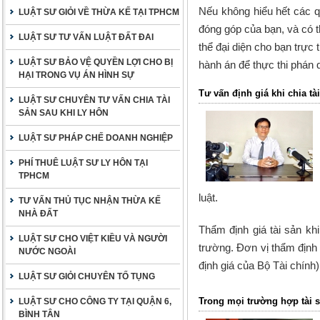
Nếu không hiểu hết các qu
LUẬT SƯ GIỎI VỀ THỪA KẾ TẠI TPHCM
đóng góp của bạn, và có t
LUẬT SƯ TƯ VẤN LUẬT ĐẤT ĐAI
thể đại diện cho bạn trực 
LUẬT SƯ BẢO VỆ QUYỀN LỢI CHO BỊ
hành án để thực thi phán 
HẠI TRONG VỤ ÁN HÌNH SỰ
Tư vấn định giá khi chia tà
LUẬT SƯ CHUYÊN TƯ VẤN CHIA TÀI
SẢN SAU KHI LY HÔN
LUẬT SƯ PHÁP CHẾ DOANH NGHIỆP
PHÍ THUÊ LUẬT SƯ LY HÔN TẠI
TPHCM
luật.
TƯ VẤN THỦ TỤC NHẬN THỪA KẾ
NHÀ ĐẤT
Thẩm định giá tài sản khi
LUẬT SƯ CHO VIỆT KIỀU VÀ NGƯỜI
trường. Đơn vị thẩm định 
NƯỚC NGOÀI
định giá của Bộ Tài chính
LUẬT SƯ GIỎI CHUYÊN TỐ TỤNG
Trong mọi trường hợp tài 
LUẬT SƯ CHO CÔNG TY TẠI QUẬN 6,
BÌNH TÂN