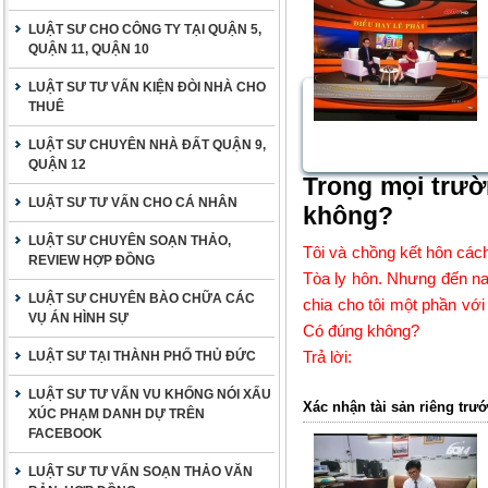
LUẬT SƯ CHO CÔNG TY TẠI QUẬN 5,
QUẬN 11, QUẬN 10
LUẬT SƯ TƯ VẤN KIỆN ĐÒI NHÀ CHO
THUÊ
LUẬT SƯ CHUYÊN NHÀ ĐẤT QUẬN 9,
QUẬN 12
Trong mọi trườ
LUẬT SƯ TƯ VẤN CHO CÁ NHÂN
không?
LUẬT SƯ CHUYÊN SOẠN THẢO,
Tôi và chồng kết hôn cách
REVIEW HỢP ĐỒNG
Tòa ly hôn. Nhưng đến nay
LUẬT SƯ CHUYÊN BÀO CHỮA CÁC
chia cho tôi một phần với 
VỤ ÁN HÌNH SỰ
Có đúng không?
Trả lời:
LUẬT SƯ TẠI THÀNH PHỐ THỦ ĐỨC
LUẬT SƯ TƯ VẤN VU KHỐNG NÓI XẤU
Xác nhận tài sản riêng trướ
XÚC PHẠM DANH DỰ TRÊN
FACEBOOK
LUẬT SƯ TƯ VẤN SOẠN THẢO VĂN