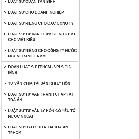
LUẬT SƯ QUẬN TÂN BÌNH
LUẬT SƯ CHO DOANH NGHIỆP
LUẬT SƯ RIÊNG CHO CÁC CÔNG TY
LUẬT SƯ TƯ VẤN THỪA KẾ NHÀ ĐẤT
CHO VIỆT KIỀU
LUẬT SƯ RIÊNG CHO CÔNG TY NƯỚC
NGOÀI TẠI VIỆT NAM
ĐOÀN LUẬT SƯ TPHCM - VPLS GIA
ĐÌNH
TƯ VẤN CHIA TÀI SẢN KHI LY HÔN
LUẬT SƯ TƯ VẤN TRANH CHẤP TẠI
TOÀ ÁN
LUẬT SƯ TƯ VẤN LY HÔN CÓ YẾU TỐ
NƯỚC NGOÀI
LUẬT SƯ BÀO CHỮA TẠI TÒA ÁN
TPHCM