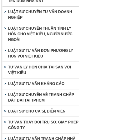
TÊN DÙM NHÀ ĐẤT
LUẬT SƯ CHUYÊN TƯ VẤN DOANH
NGHIỆP
LUẬT SƯ CHUYÊN THUẬN TÌNH LY
HÔN CHO VIỆT KIỀU, NGƯỜI NƯỚC
NGOÀI
LUẬT SƯ TƯ VẤN ĐƠN PHƯƠNG LY
HÔN VỚI VIỆT KIỀU
TƯ VẤN LY HÔN CHIA TÀI SẢN VỚI
VIỆT KIỀU
LUẬT SƯ TƯ VẤN KHÁNG CÁO
LUẬT SƯ CHUYÊN VỀ TRANH CHẤP
ĐẤT ĐAI TẠI TPHCM
LUẬT SƯ CHO CA SĨ, DIỄN VIÊN
TƯ VẤN THAY ĐỔI TRỤ SỞ, GIẤY PHÉP
CÔNG TY
LUẬT SƯ TƯ VẤN TRANH CHẤP NHÀ