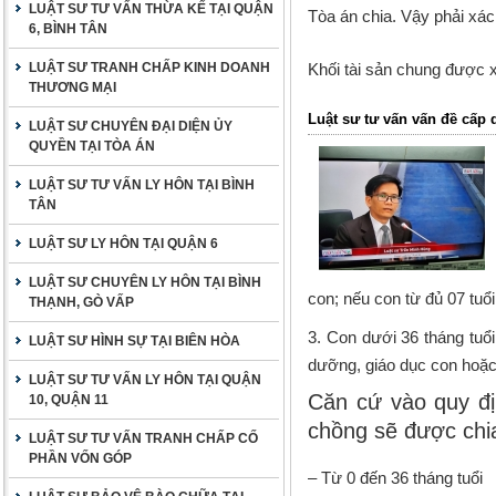
LUẬT SƯ TƯ VẤN THỪA KẾ TẠI QUẬN
Tòa án chia. Vậy phải xác
6, BÌNH TÂN
LUẬT SƯ TRANH CHẤP KINH DOANH
Khối tài sản chung được 
THƯƠNG MẠI
Luật sư tư vấn vấn đề cấp
LUẬT SƯ CHUYÊN ĐẠI DIỆN ỦY
QUYỀN TẠI TÒA ÁN
LUẬT SƯ TƯ VẤN LY HÔN TẠI BÌNH
TÂN
LUẬT SƯ LY HÔN TẠI QUẬN 6
LUẬT SƯ CHUYÊN LY HÔN TẠI BÌNH
con; nếu con từ đủ 07 tuổ
THẠNH, GÒ VẤP
3. Con dưới 36 tháng tuổ
LUẬT SƯ HÌNH SỰ TẠI BIÊN HÒA
dưỡng, giáo dục con hoặc
LUẬT SƯ TƯ VẤN LY HÔN TẠI QUẬN
Căn cứ vào quy đị
10, QUẬN 11
chồng sẽ được chia
LUẬT SƯ TƯ VẤN TRANH CHẤP CỐ
PHẦN VỐN GÓP
– Từ 0 đến 36 tháng tuổi