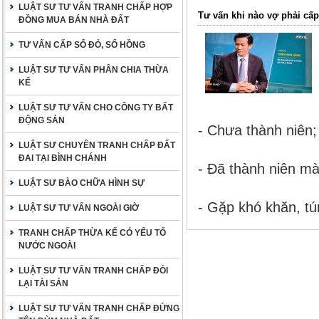
LUẬT SƯ TƯ VẤN TRANH CHẤP HỢP
Tư vấn khi nào vợ phải cấ
ĐỒNG MUA BÁN NHÀ ĐẤT
TƯ VẤN CẤP SỔ ĐỎ, SỔ HỒNG
LUẬT SƯ TƯ VẤN PHÂN CHIA THỪA
KẾ
LUẬT SƯ TƯ VẤN CHO CÔNG TY BẤT
ĐỘNG SẢN
- Chưa thành niên;
LUẬT SƯ CHUYÊN TRANH CHẤP ĐẤT
ĐAI TẠI BÌNH CHÁNH
- Đã thành niên mà
LUẬT SƯ BÀO CHỮA HÌNH SỰ
- Gặp khó khăn, tú
LUẬT SƯ TƯ VẤN NGOÀI GIỜ
TRANH CHẤP THỪA KẾ CÓ YẾU TỐ
NƯỚC NGOÀI
LUẬT SƯ TƯ VẤN TRANH CHẤP ĐÒI
LẠI TÀI SẢN
LUẬT SƯ TƯ VẤN TRANH CHẤP ĐỨNG