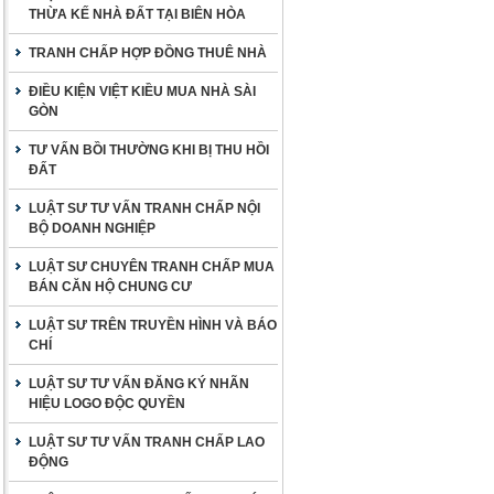
THỪA KẾ NHÀ ĐẤT TẠI BIÊN HÒA
TRANH CHẤP HỢP ĐỒNG THUÊ NHÀ
ĐIỀU KIỆN VIỆT KIỀU MUA NHÀ SÀI
GÒN
TƯ VẤN BỒI THƯỜNG KHI BỊ THU HỒI
ĐẤT
LUẬT SƯ TƯ VẤN TRANH CHẤP NỘI
BỘ DOANH NGHIỆP
LUẬT SƯ CHUYÊN TRANH CHẤP MUA
BÁN CĂN HỘ CHUNG CƯ
LUẬT SƯ TRÊN TRUYỀN HÌNH VÀ BÁO
CHÍ
LUẬT SƯ TƯ VẤN ĐĂNG KÝ NHÃN
HIỆU LOGO ĐỘC QUYỀN
LUẬT SƯ TƯ VẤN TRANH CHẤP LAO
ĐỘNG