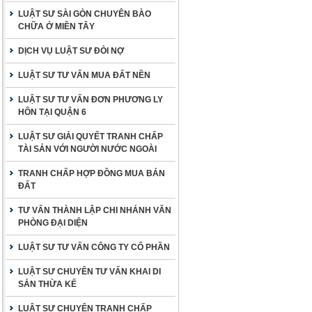
LUẬT SƯ SÀI GÒN CHUYÊN BÀO
CHỮA Ở MIỀN TÂY
DỊCH VỤ LUẬT SƯ ĐÒI NỢ
LUẬT SƯ TƯ VẤN MUA ĐẤT NỀN
LUẬT SƯ TƯ VẤN ĐƠN PHƯƠNG LY
HÔN TẠI QUẬN 6
LUẬT SƯ GIẢI QUYẾT TRANH CHẤP
TÀI SẢN VỚI NGƯỜI NƯỚC NGOÀI
TRANH CHẤP HỢP ĐỒNG MUA BÁN
ĐẤT
TƯ VẤN THÀNH LẬP CHI NHÁNH VĂN
PHÒNG ĐẠI DIỆN
LUẬT SƯ TƯ VẤN CÔNG TY CỔ PHẦN
LUẬT SƯ CHUYÊN TƯ VẤN KHAI DI
SẢN THỪA KẾ
LUẬT SƯ CHUYÊN TRANH CHẤP