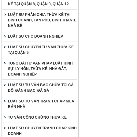
KẾ TẠI QUẬN 8, QUẬN 9, QUẬN 12
LUẬT SƯ PHÂN CHIA THỪA KẾ TẠI
BÌNH CHÁNH, TÂN PHÚ, BÌNH THẠNH,
NHÀ BÈ
LUẬT SƯ CHO DOANH NGHIỆP
LUẬT SƯ CHUYÊN TƯ VẤN THỪA KẾ
TẠI QUẬN 5
TỔNG ĐÀI TƯ VẤN PHÁP LUẬT HÌNH
SỰ, LY HÔN, THỪA KẾ, NHÀ ĐẤT,
DOANH NGHIỆP
LUẬT SƯ TƯ VẤN BÀO CHỮA TỘI CÁ
ĐỘ, ĐÁNH BẠC, ĐÁ GÀ
LUẬT SƯ TƯ VẤN TRANH CHẤP MUA
BÁN NHÀ
TƯ VẤN CÔNG CHỨNG THỪA KẾ
LUẬT SƯ CHUYÊN TRANH CHẤP KINH
DOANH