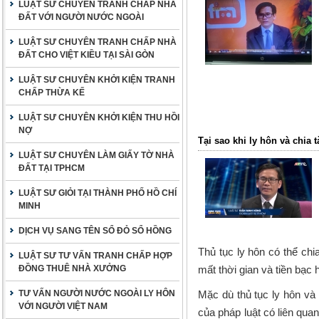
LUẬT SƯ CHUYÊN TRANH CHẤP NHÀ
ĐẤT VỚI NGƯỜI NƯỚC NGOÀI
LUẬT SƯ CHUYÊN TRANH CHẤP NHÀ
ĐẤT CHO VIỆT KIỀU TẠI SÀI GÒN
LUẬT SƯ CHUYÊN KHỞI KIỆN TRANH
CHẤP THỪA KẾ
LUẬT SƯ CHUYÊN KHỞI KIỆN THU HỒI
NỢ
Tại sao khi ly hôn và chia t
LUẬT SƯ CHUYÊN LÀM GIẤY TỜ NHÀ
ĐẤT TẠI TPHCM
LUẬT SƯ GIỎI TẠI THÀNH PHỐ HỒ CHÍ
MINH
DỊCH VỤ SANG TÊN SỔ ĐỎ SỔ HỒNG
Thủ tục ly hôn có thể chi
LUẬT SƯ TƯ VẤN TRANH CHẤP HỢP
ĐỒNG THUÊ NHÀ XƯỞNG
mất thời gian và tiền bạc
TƯ VẤN NGƯỜI NƯỚC NGOÀI LY HÔN
Mặc dù thủ tục ly hôn và 
VỚI NGƯỜI VIỆT NAM
của pháp luật có liên quan