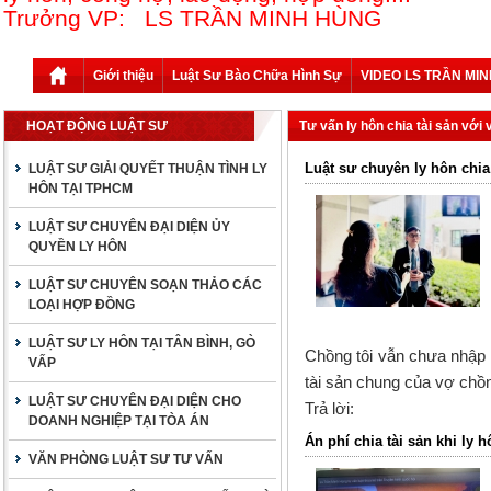
Trưởng VP: LS TRẦN MINH HÙNG
Giới thiệu
Luật Sư Bào Chữa Hình Sự
VIDEO LS TRẦN MI
HOẠT ĐỘNG LUẬT SƯ
Tư vấn ly hôn chia tài sản với v
Luật sư chuyên ly hôn chia
LUẬT SƯ GIẢI QUYẾT THUẬN TÌNH LY
HÔN TẠI TPHCM
LUẬT SƯ CHUYÊN ĐẠI DIỆN ỦY
QUYỀN LY HÔN
LUẬT SƯ CHUYÊN SOẠN THẢO CÁC
LOẠI HỢP ĐỒNG
LUẬT SƯ LY HÔN TẠI TÂN BÌNH, GÒ
Chồng tôi vẫn chưa nhập k
VẤP
tài sản chung của vợ chồ
LUẬT SƯ CHUYÊN ĐẠI DIỆN CHO
Trả lời:
DOANH NGHIỆP TẠI TÒA ÁN
Án phí chia tài sản khi l
VĂN PHÒNG LUẬT SƯ TƯ VẤN