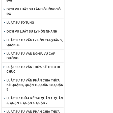
ĐAI
DỊCH VỤ LUẬT SƯ LÀM SỔ HỒNG SỔ
ĐỎ
LUẬT SƯ TỐ TỤNG
DỊCH VỤ LUẬT SƯ LY HÔN NHANH
LUẬT SƯ TƯ VẤN LY HÔN TẠI QUẬN 5,
QUẬN 11
LUẬT SƯ TƯ VẤN NGHĨA VỤ CẤP
DƯỠNG
LUẬT SƯ TƯ VẤN THỪA KẾ THEO DI
CHÚC
LUẬT SƯ TƯ VẤN PHÂN CHIA THỪA
KẾ QUẬN 6, QUẬN 11, QUẬN 10, QUẬN
5
LUẬT SƯ THỪA KẾ TẠI QUẬN 1, QUẬN
2, QUẬN 3, QUẬN 4, QUẬN 7
LUẬT SƯ TƯ VẤN PHÂN CHIA THỪA