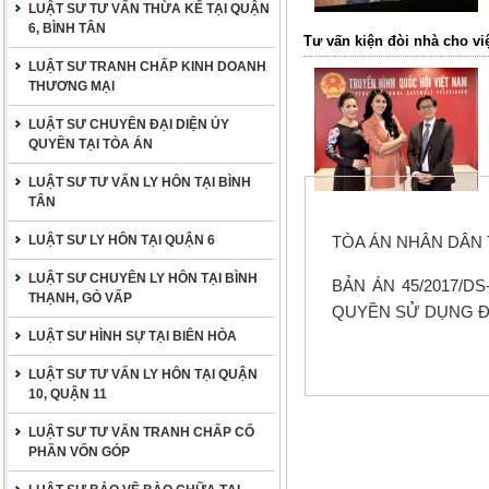
LUẬT SƯ TƯ VẤN THỪA KẾ TẠI QUẬN
6, BÌNH TÂN
Tư vấn kiện đòi nhà cho việ
LUẬT SƯ TRANH CHẤP KINH DOANH
THƯƠNG MẠI
LUẬT SƯ CHUYÊN ĐẠI DIỆN ỦY
QUYỀN TẠI TÒA ÁN
LUẬT SƯ TƯ VẤN LY HÔN TẠI BÌNH
TÂN
LUẬT SƯ LY HÔN TẠI QUẬN 6
TÒA ÁN NHÂN DÂN 
LUẬT SƯ CHUYÊN LY HÔN TẠI BÌNH
BẢN ÁN 45/2017/D
THẠNH, GÒ VẤP
QUYỀN SỬ DỤNG ĐẤ
LUẬT SƯ HÌNH SỰ TẠI BIÊN HÒA
LUẬT SƯ TƯ VẤN LY HÔN TẠI QUẬN
10, QUẬN 11
LUẬT SƯ TƯ VẤN TRANH CHẤP CỐ
PHẦN VỐN GÓP