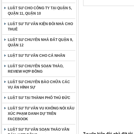
LUẬT SƯ CHO CÔNG TY TẠI QUẬN 5,
QUẬN 11, QUẬN 10
LUẬT SƯ TƯ VẤN KIỆN ĐÒI NHÀ CHO
THUÊ
LUẬT SƯ CHUYÊN NHÀ ĐẤT QUẬN 9,
QUẬN 12
LUẬT SƯ TƯ VẤN CHO CÁ NHÂN
LUẬT SƯ CHUYÊN SOẠN THẢO,
REVIEW HỢP ĐỒNG
LUẬT SƯ CHUYÊN BÀO CHỮA CÁC
VỤ ÁN HÌNH SỰ
LUẬT SƯ TẠI THÀNH PHỐ THỦ ĐỨC
LUẬT SƯ TƯ VẤN VU KHỐNG NÓI XẤU
XÚC PHẠM DANH DỰ TRÊN
FACEBOOK
LUẬT SƯ TƯ VẤN SOẠN THẢO VĂN
Tư vấn kiện đòi nhà đất tài