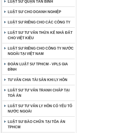
LUẬT SƯ QUẬN TÂN BÌNH
LUẬT SƯ CHO DOANH NGHIỆP
LUẬT SƯ RIÊNG CHO CÁC CÔNG TY
LUẬT SƯ TƯ VẤN THỪA KẾ NHÀ ĐẤT
CHO VIỆT KIỀU
LUẬT SƯ RIÊNG CHO CÔNG TY NƯỚC
NGOÀI TẠI VIỆT NAM
ĐOÀN LUẬT SƯ TPHCM - VPLS GIA
ĐÌNH
TƯ VẤN CHIA TÀI SẢN KHI LY HÔN
LUẬT SƯ TƯ VẤN TRANH CHẤP TẠI
TOÀ ÁN
LUẬT SƯ TƯ VẤN LY HÔN CÓ YẾU TỐ
NƯỚC NGOÀI
LUẬT SƯ BÀO CHỮA TẠI TÒA ÁN
TPHCM