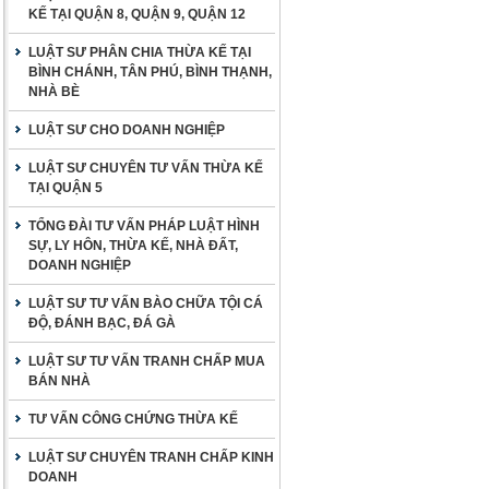
KẾ TẠI QUẬN 8, QUẬN 9, QUẬN 12
LUẬT SƯ PHÂN CHIA THỪA KẾ TẠI
BÌNH CHÁNH, TÂN PHÚ, BÌNH THẠNH,
NHÀ BÈ
LUẬT SƯ CHO DOANH NGHIỆP
LUẬT SƯ CHUYÊN TƯ VẤN THỪA KẾ
TẠI QUẬN 5
TỔNG ĐÀI TƯ VẤN PHÁP LUẬT HÌNH
SỰ, LY HÔN, THỪA KẾ, NHÀ ĐẤT,
DOANH NGHIỆP
LUẬT SƯ TƯ VẤN BÀO CHỮA TỘI CÁ
ĐỘ, ĐÁNH BẠC, ĐÁ GÀ
LUẬT SƯ TƯ VẤN TRANH CHẤP MUA
BÁN NHÀ
TƯ VẤN CÔNG CHỨNG THỪA KẾ
LUẬT SƯ CHUYÊN TRANH CHẤP KINH
DOANH