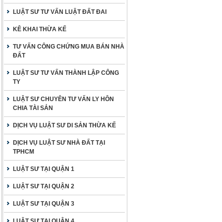
LUẬT SƯ TƯ VẤN LUẬT ĐẤT ĐAI
KÊ KHAI THỪA KẾ
TƯ VẤN CÔNG CHỨNG MUA BÁN NHÀ
ĐẤT
LUẬT SƯ TƯ VẤN THÀNH LẬP CÔNG
TY
LUẬT SƯ CHUYÊN TƯ VẤN LY HÔN
CHIA TÀI SẢN
DỊCH VỤ LUẬT SƯ DI SẢN THỪA KẾ
DỊCH VỤ LUẬT SƯ NHÀ ĐẤT TẠI
TPHCM
LUẬT SƯ TẠI QUẬN 1
LUẬT SƯ TẠI QUẬN 2
LUẬT SƯ TẠI QUẬN 3
LUẬT SƯ TẠI QUẬN 4