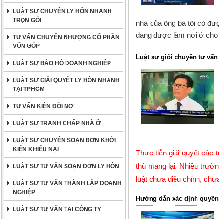
LUẬT SƯ CHUYÊN LY HÔN NHANH
TRỌN GÓI
nhà của ông bà tôi có đư
đang được làm nơi ở cho
TƯ VẤN CHUYỂN NHƯỢNG CỔ PHẦN
VỐN GÓP
Luật sư giỏi chuyên tư vấn 
LUẬT SƯ BẢO HỘ DOANH NGHIỆP
LUẬT SƯ GIẢI QUYẾT LY HÔN NHANH
TẠI TPHCM
TƯ VẤN KIỆN ĐÒI NỢ
LUẬT SƯ TRANH CHẤP NHÀ Ở
LUẬT SƯ CHUYÊN SOẠN ĐƠN KHỞI
KIỆN KHIẾU NẠI
Thực tiễn giải quyết các t
thù mang lại. Nhiều trườ
LUẬT SƯ TƯ VẤN SOẠN ĐƠN LY HÔN
luật chưa điều chỉnh, ch
LUẬT SƯ TƯ VẤN THÀNH LẬP DOANH
NGHIỆP
Hướng dẫn xác định quyền 
LUẬT SƯ TƯ VẤN TẠI CÔNG TY