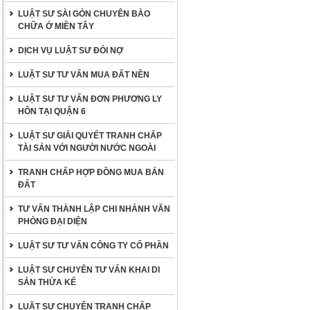
LUẬT SƯ SÀI GÒN CHUYÊN BÀO
CHỮA Ở MIỀN TÂY
DỊCH VỤ LUẬT SƯ ĐÒI NỢ
LUẬT SƯ TƯ VẤN MUA ĐẤT NỀN
LUẬT SƯ TƯ VẤN ĐƠN PHƯƠNG LY
HÔN TẠI QUẬN 6
LUẬT SƯ GIẢI QUYẾT TRANH CHẤP
TÀI SẢN VỚI NGƯỜI NƯỚC NGOÀI
TRANH CHẤP HỢP ĐỒNG MUA BÁN
ĐẤT
TƯ VẤN THÀNH LẬP CHI NHÁNH VĂN
PHÒNG ĐẠI DIỆN
LUẬT SƯ TƯ VẤN CÔNG TY CỔ PHẦN
LUẬT SƯ CHUYÊN TƯ VẤN KHAI DI
SẢN THỪA KẾ
LUẬT SƯ CHUYÊN TRANH CHẤP