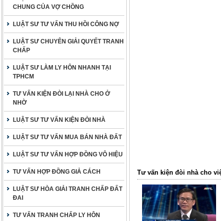
CHUNG CỦA VỢ CHỒNG
LUẬT SƯ TƯ VẤN THU HỒI CÔNG NỢ
LUẬT SƯ CHUYÊN GIẢI QUYẾT TRANH
CHẤP
LUẬT SƯ LÀM LY HÔN NHANH TẠI
TPHCM
TƯ VẤN KIỆN ĐÒI LẠI NHÀ CHO Ở
NHỜ
LUẬT SƯ TƯ VẤN KIỆN ĐÒI NHÀ
LUẬT SƯ TƯ VẤN MUA BÁN NHÀ ĐẤT
LUẬT SƯ TƯ VẤN HỢP ĐỒNG VÔ HIỆU
TƯ VẤN HỢP ĐỒNG GIẢ CÁCH
Tư vấn kiện đòi nhà cho việ
LUẬT SƯ HÒA GIẢI TRANH CHẤP ĐẤT
ĐAI
TƯ VẤN TRANH CHẤP LY HÔN