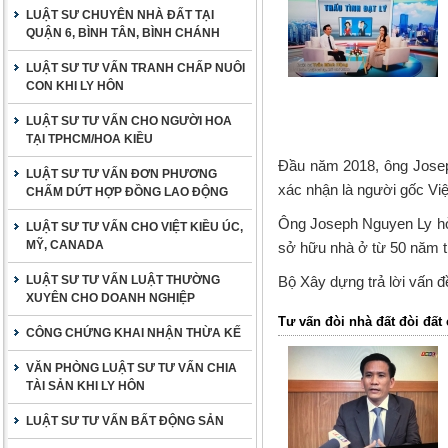
LUẬT SƯ CHUYÊN NHÀ ĐẤT TẠI
QUẬN 6, BÌNH TÂN, BÌNH CHÁNH
LUẬT SƯ TƯ VẤN TRANH CHẤP NUÔI
CON KHI LY HÔN
LUẬT SƯ TƯ VẤN CHO NGƯỜI HOA
TẠI TPHCM/HOA KIỀU
Đầu năm 2018, ông Josep
LUẬT SƯ TƯ VẤN ĐƠN PHƯƠNG
xác nhận là người gốc Vi
CHẤM DỨT HỢP ĐỒNG LAO ĐỘNG
Ông Joseph Nguyen Ly hỏi
LUẬT SƯ TƯ VẤN CHO VIỆT KIỀU ÚC,
MỸ, CANADA
sở hữu nhà ở từ 50 năm t
LUẬT SƯ TƯ VẤN LUẬT THƯỜNG
Bộ Xây dựng trả lời vấn đ
XUYÊN CHO DOANH NGHIỆP
Tư vấn đòi nhà đất đòi đấ
CÔNG CHỨNG KHAI NHẬN THỪA KẾ
VĂN PHÒNG LUẬT SƯ TƯ VẤN CHIA
TÀI SẢN KHI LY HÔN
LUẬT SƯ TƯ VẤN BẤT ĐỘNG SẢN