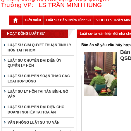
Trưởng VP: LS TRẦN MINH HÙNG
Giới thiệu
Luật Sư Bào Chữa Hình Sự
VIDEO LS TRẦN MI
HOẠT ĐỘNG LUẬT SƯ
Luật sư tư vấn kiện đòi nhà cho
Bản án về yêu cầu hủy hợp
LUẬT SƯ GIẢI QUYẾT THUẬN TÌNH LY
HÔN TẠI TPHCM
Bản
QSD
LUẬT SƯ CHUYÊN ĐẠI DIỆN ỦY
QUYỀN LY HÔN
LUẬT SƯ CHUYÊN SOẠN THẢO CÁC
LOẠI HỢP ĐỒNG
LUẬT SƯ LY HÔN TẠI TÂN BÌNH, GÒ
VẤP
LUẬT SƯ CHUYÊN ĐẠI DIỆN CHO
DOANH NGHIỆP TẠI TÒA ÁN
VĂN PHÒNG LUẬT SƯ TƯ VẤN