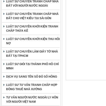
LUẬT SƯ CHUYÊN TRANH CHẤP NHÀ
ĐẤT VỚI NGƯỜI NƯỚC NGOÀI
LUẬT SƯ CHUYÊN TRANH CHẤP NHÀ
ĐẤT CHO VIỆT KIỀU TẠI SÀI GÒN
LUẬT SƯ CHUYÊN KHỞI KIỆN TRANH
CHẤP THỪA KẾ
LUẬT SƯ CHUYÊN KHỞI KIỆN THU HỒI
NỢ
LUẬT SƯ CHUYÊN LÀM GIẤY TỜ NHÀ
ĐẤT TẠI TPHCM
LUẬT SƯ GIỎI TẠI THÀNH PHỐ HỒ CHÍ
MINH
DỊCH VỤ SANG TÊN SỔ ĐỎ SỔ HỒNG
LUẬT SƯ TƯ VẤN TRANH CHẤP HỢP
ĐỒNG THUÊ NHÀ XƯỞNG
TƯ VẤN NGƯỜI NƯỚC NGOÀI LY HÔN
VỚI NGƯỜI VIỆT NAM