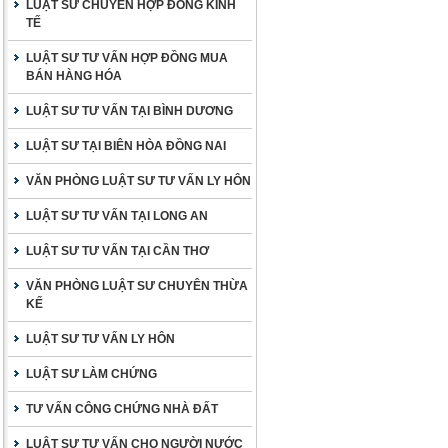
LUẬT SƯ CHUYÊN HỢP ĐỒNG KINH
TẾ
LUẬT SƯ TƯ VẤN HỢP ĐỒNG MUA
BÁN HÀNG HÓA
LUẬT SƯ TƯ VẤN TẠI BÌNH DƯƠNG
LUẬT SƯ TẠI BIÊN HÒA ĐỒNG NAI
VĂN PHÒNG LUẬT SƯ TƯ VẤN LY HÔN
LUẬT SƯ TƯ VẤN TẠI LONG AN
LUẬT SƯ TƯ VẤN TẠI CẦN THƠ
VĂN PHÒNG LUẬT SƯ CHUYÊN THỪA
KẾ
LUẬT SƯ TƯ VẤN LY HÔN
LUẬT SƯ LÀM CHỨNG
TƯ VẤN CÔNG CHỨNG NHÀ ĐẤT
LUẬT SƯ TƯ VẤN CHO NGƯỜI NƯỚC