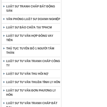
LUẬT SƯ TRANH CHẤP BẤT ĐỘNG
SẢN
VĂN PHÒNG LUẬT SƯ DOANH NGHIỆP
LUẬT SƯ BÀO CHỮA TẠI TPHCM
LUẬT SƯ TƯ VẤN HỢP ĐỒNG VAY
TIỀN
THỦ TỤC TUYÊN BỐ 1 NGƯỜI TÂM
THẦN
LUẬT SƯ TƯ VẤN TRANH CHẤP CÔNG
TY
LUẬT SƯ TƯ VẤN THU HỒI NỢ
LUẬT SƯ TƯ VẤN THUẬN TÌNH LY HÔN
LUẬT SƯ TƯ VẤN ĐƠN PHƯƠNG LY
HÔN
LUẬT SƯ TƯ VẤN TRANH CHẤP ĐẤT