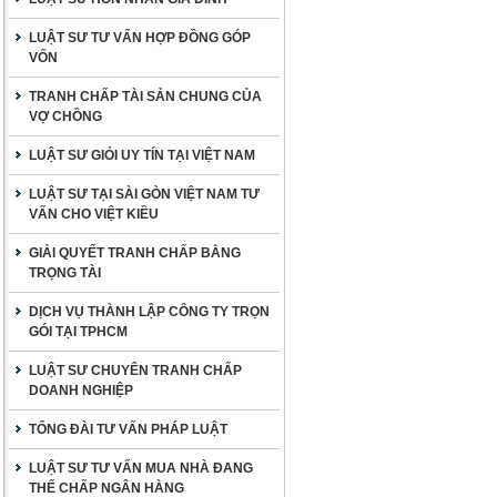
LUẬT SƯ TƯ VẤN HỢP ĐỒNG GÓP
VỐN
TRANH CHẤP TÀI SẢN CHUNG CỦA
VỢ CHỒNG
LUẬT SƯ GIỎI UY TÍN TẠI VIỆT NAM
LUẬT SƯ TẠI SÀI GÒN VIỆT NAM TƯ
VẤN CHO VIỆT KIỀU
GIẢI QUYẾT TRANH CHẤP BẰNG
TRỌNG TÀI
DỊCH VỤ THÀNH LẬP CÔNG TY TRỌN
GÓI TẠI TPHCM
LUẬT SƯ CHUYÊN TRANH CHẤP
DOANH NGHIỆP
TỔNG ĐÀI TƯ VẤN PHÁP LUẬT
LUẬT SƯ TƯ VẤN MUA NHÀ ĐANG
THẾ CHẤP NGÂN HÀNG