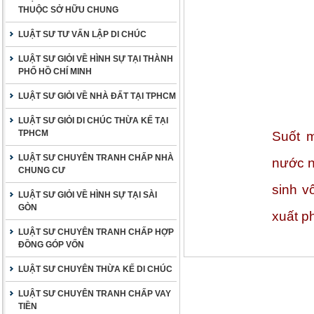
THUỘC SỞ HỮU CHUNG
LUẬT SƯ TƯ VẤN LẬP DI CHÚC
LUẬT SƯ GIỎI VỀ HÌNH SỰ TẠI THÀNH
PHỐ HỒ CHÍ MINH
LUẬT SƯ GIỎI VỀ NHÀ ĐẤT TẠI TPHCM
LUẬT SƯ GIỎI DI CHÚC THỪA KẾ TẠI
TPHCM
Suốt m
LUẬT SƯ CHUYÊN TRANH CHẤP NHÀ
nước n
CHUNG CƯ
sinh v
LUẬT SƯ GIỎI VỀ HÌNH SỰ TẠI SÀI
GÒN
xuất p
LUẬT SƯ CHUYÊN TRANH CHẤP HỢP
ĐỒNG GÓP VỐN
LUẬT SƯ CHUYÊN THỪA KẾ DI CHÚC
LUẬT SƯ CHUYÊN TRANH CHẤP VAY
TIỀN