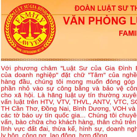
Với phương châm "Luật Sư của Gia Đình 
của doanh nghiệp" đặt chữ "Tâm" của nghề
hàng đầu, chúng tôi mong muốn đóng góp
phần nhỏ vào sự công bằng và bảo vệ côn
cho xã hội. Là hãng luật uy tín thường xuyê
vấn luật trên HTV, VTV, THVL, ANTV, VTC, S
TH Cần Thơ, Đồng Nai, Bình Dương, VOH và 
các tờ báo uy tín quốc gia... Chúng tôi chuyê
vấn, bào chữa cho khách hàng, thân chủ trên
lĩnh vực đất đai, thừa kế, hình sự, doanh ngh
ly hôn, công nợ, lao động, hợp đồng....