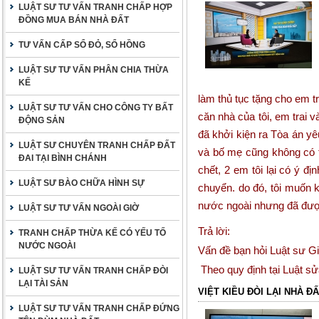
LUẬT SƯ TƯ VẤN TRANH CHẤP HỢP
ĐỒNG MUA BÁN NHÀ ĐẤT
TƯ VẤN CẤP SỔ ĐỎ, SỔ HỒNG
LUẬT SƯ TƯ VẤN PHÂN CHIA THỪA
KẾ
làm thủ tục tặng cho em tr
LUẬT SƯ TƯ VẤN CHO CÔNG TY BẤT
căn nhà của tôi, em trai 
ĐỘNG SẢN
đã khởi kiện ra Tòa án yê
LUẬT SƯ CHUYÊN TRANH CHẤP ĐẤT
và bố mẹ cũng không có ti
ĐAI TẠI BÌNH CHÁNH
chết, 2 em tôi lại có ý đ
LUẬT SƯ BÀO CHỮA HÌNH SỰ
chuyển. do đó, tôi muốn k
nước ngoài nhưng đã được
LUẬT SƯ TƯ VẤN NGOÀI GIỜ
Trả lời:
TRANH CHẤP THỪA KẾ CÓ YẾU TỐ
NƯỚC NGOÀI
Vấn đề bạn hỏi Luật sư G
Theo quy định tại Luật sử
LUẬT SƯ TƯ VẤN TRANH CHẤP ĐÒI
LẠI TÀI SẢN
VIỆT KIỀU ĐÒI LẠI NHÀ Đ
LUẬT SƯ TƯ VẤN TRANH CHẤP ĐỨNG