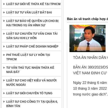
LUẬT SƯ GIỎI VỀ THỪA KẾ TẠI TPHCM
LUẬT SƯ TƯ VẤN LUẬT ĐẤT ĐAI
Bản án về tranh chấp hợp 
LUẬT SƯ BẢO VỆ QUYỀN LỢI CHO BỊ
HẠI TRONG VỤ ÁN HÌNH SỰ
LUẬT SƯ CHUYÊN TƯ VẤN CHIA TÀI
SẢN SAU KHI LY HÔN
LUẬT SƯ PHÁP CHẾ DOANH NGHIỆP
PHÍ THUÊ LUẬT SƯ LY HÔN TẠI
TÒA ÁN NHÂN DÂN 
TPHCM
BẢN ÁN 380/2023/
TƯ VẤN THỦ TỤC NHẬN THỪA KẾ
NHÀ ĐẤT
VIỆT NAM ĐỊNH C
LUẬT SƯ CHO VIỆT KIỀU VÀ NGƯỜI
Ngày 22 tháng 6 năm 2
NƯỚC NGOÀI
10 tháng 3 năm 2022 
LUẬT SƯ GIỎI CHUYÊN TỐ TỤNG
trong nước giao dịch”.
LUẬT SƯ CHO CÔNG TY TẠI QUẬN 6,
BÌNH TÂN