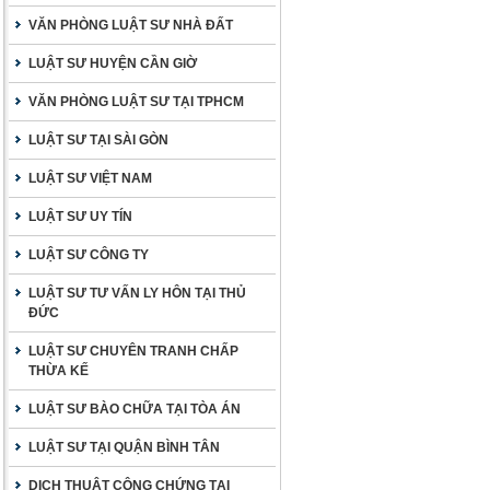
VĂN PHÒNG LUẬT SƯ NHÀ ĐẤT
LUẬT SƯ HUYỆN CẦN GIỜ
VĂN PHÒNG LUẬT SƯ TẠI TPHCM
LUẬT SƯ TẠI SÀI GÒN
LUẬT SƯ VIỆT NAM
LUẬT SƯ UY TÍN
LUẬT SƯ CÔNG TY
LUẬT SƯ TƯ VẤN LY HÔN TẠI THỦ
ĐỨC
LUẬT SƯ CHUYÊN TRANH CHẤP
THỪA KẾ
LUẬT SƯ BÀO CHỮA TẠI TÒA ÁN
LUẬT SƯ TẠI QUẬN BÌNH TÂN
DỊCH THUẬT CÔNG CHỨNG TẠI