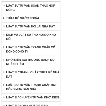
LUẬT SƯ TƯ VẤN SOẠN THẢO HỢP
ĐỒNG
THỪA KẾ NƯỚC NGOÀI
LUẬT SƯ TƯ VẤN ĐÒI LẠI NHÀ ĐẤT
DỊCH VỤ LUẬT SƯ THU HỒI NỢ KHÓ
ĐÒI
LUẬT SƯ TƯ VẤN TRANH CHẤP CỔ
ĐÔNG CÔNG TY
KHỞI KIỆN BỒI THƯỜNG DANH DỰ
NHÂN PHẨM
LUẬT SƯ TRANH CHẤP THỪA KẾ NHÀ
ĐẤT
LUẬT SƯ TƯ VẤN TRANH CHẤP HỢP
ĐỒNG MUA BÁN NHÀ
LUẬT SƯ CHUYÊN TƯ VẤN KHỞI KIỆN
LUẬT SƯ HÔN NHÂN GIA ĐÌNH