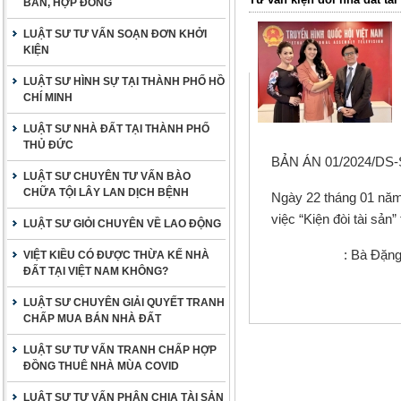
BẢN, HỢP ĐỒNG
LUẬT SƯ TƯ VẤN SOẠN ĐƠN KHỞI
KIỆN
LUẬT SƯ HÌNH SỰ TẠI THÀNH PHỐ HỒ
CHÍ MINH
LUẬT SƯ NHÀ ĐẤT TẠI THÀNH PHỐ
THỦ ĐỨC
BẢN ÁN 01/2024/DS-
LUẬT SƯ CHUYÊN TƯ VẤN BÀO
CHỮA TỘI LÂY LAN DỊCH BỆNH
Ngày 22 tháng 01 năm
việc “Kiện đòi tài sả
LUẬT SƯ GIỎI CHUYÊN VỀ LAO ĐỘNG
Ng
uyên đơn
:
Bà
Đặng
VIỆT KIỀU CÓ ĐƯỢC THỪA KẾ NHÀ
ĐẤT TẠI VIỆT NAM KHÔNG?
LUẬT SƯ CHUYÊN GIẢI QUYẾT TRANH
CHẤP MUA BÁN NHÀ ĐẤT
LUẬT SƯ TƯ VẤN TRANH CHẤP HỢP
ĐỒNG THUÊ NHÀ MÙA COVID
LUẬT SƯ TƯ VẤN PHÂN CHIA TÀI SẢN