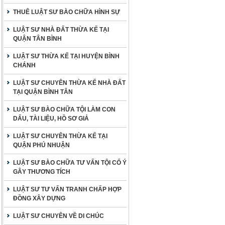
THUÊ LUẬT SƯ BÀO CHỮA HÌNH SỰ
LUẬT SƯ NHÀ ĐẤT THỪA KẾ TẠI
QUẬN TÂN BÌNH
LUẬT SƯ THỪA KẾ TẠI HUYỆN BÌNH
CHÁNH
LUẬT SƯ CHUYÊN THỪA KẾ NHÀ ĐẤT
TẠI QUẬN BÌNH TÂN
LUẬT SƯ BÀO CHỮA TỘI LÀM CON
DẤU, TÀI LIỆU, HỒ SƠ GIẢ
LUẬT SƯ CHUYÊN THỪA KẾ TẠI
QUẬN PHÚ NHUẬN
LUẬT SƯ BÀO CHỮA TƯ VẤN TỘI CỐ Ý
GÂY THƯƠNG TÍCH
LUẬT SƯ TƯ VẤN TRANH CHẤP HỢP
ĐỒNG XÂY DỰNG
LUẬT SƯ CHUYÊN VỀ DI CHÚC