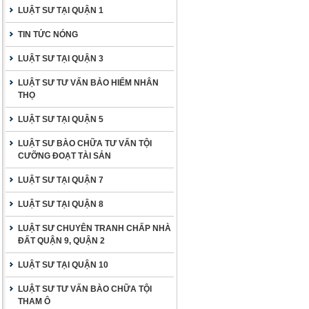
LUẬT SƯ TẠI QUẬN 1
TIN TỨC NÓNG
LUẬT SƯ TẠI QUẬN 3
LUẬT SƯ TƯ VẤN BẢO HIỂM NHÂN
THỌ
LUẬT SƯ TẠI QUẬN 5
LUẬT SƯ BÀO CHỮA TƯ VẤN TỘI
CƯỠNG ĐOẠT TÀI SẢN
LUẬT SƯ TẠI QUẬN 7
LUẬT SƯ TẠI QUẬN 8
LUẬT SƯ CHUYÊN TRANH CHẤP NHÀ
ĐẤT QUẬN 9, QUẬN 2
LUẬT SƯ TẠI QUẬN 10
LUẬT SƯ TƯ VẤN BÀO CHỮA TỘI
THAM Ô