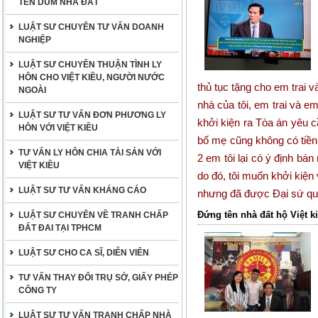
TÊN DÙM NHÀ ĐẤT
LUẬT SƯ CHUYÊN TƯ VẤN DOANH
NGHIỆP
LUẬT SƯ CHUYÊN THUẬN TÌNH LY
HÔN CHO VIỆT KIỀU, NGƯỜI NƯỚC
thủ tục tặng cho em trai v
NGOÀI
nhà của tôi, em trai và 
LUẬT SƯ TƯ VẤN ĐƠN PHƯƠNG LY
khởi kiện ra Tòa án yêu c
HÔN VỚI VIỆT KIỀU
bố mẹ cũng không có tiền 
TƯ VẤN LY HÔN CHIA TÀI SẢN VỚI
2 em tôi lại có ý định bá
VIỆT KIỀU
do đó, tôi muốn khởi kiện
LUẬT SƯ TƯ VẤN KHÁNG CÁO
nhưng đã được Đại sứ quá
Đứng tên nhà đất hộ Việt k
LUẬT SƯ CHUYÊN VỀ TRANH CHẤP
ĐẤT ĐAI TẠI TPHCM
LUẬT SƯ CHO CA SĨ, DIỄN VIÊN
TƯ VẤN THAY ĐỔI TRỤ SỞ, GIẤY PHÉP
CÔNG TY
LUẬT SƯ TƯ VẤN TRANH CHẤP NHÀ