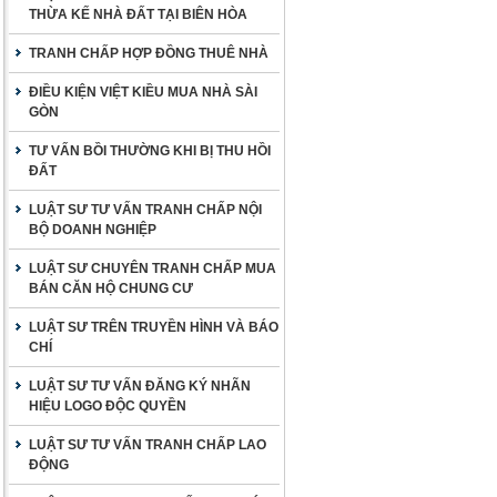
THỪA KẾ NHÀ ĐẤT TẠI BIÊN HÒA
TRANH CHẤP HỢP ĐỒNG THUÊ NHÀ
ĐIỀU KIỆN VIỆT KIỀU MUA NHÀ SÀI
GÒN
TƯ VẤN BỒI THƯỜNG KHI BỊ THU HỒI
ĐẤT
LUẬT SƯ TƯ VẤN TRANH CHẤP NỘI
BỘ DOANH NGHIỆP
LUẬT SƯ CHUYÊN TRANH CHẤP MUA
BÁN CĂN HỘ CHUNG CƯ
LUẬT SƯ TRÊN TRUYỀN HÌNH VÀ BÁO
CHÍ
LUẬT SƯ TƯ VẤN ĐĂNG KÝ NHÃN
HIỆU LOGO ĐỘC QUYỀN
LUẬT SƯ TƯ VẤN TRANH CHẤP LAO
ĐỘNG