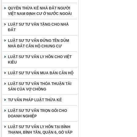
QUYỀN THỪA KẾ NHÀ ĐẤT NGƯỜI
VIỆT NAM ĐỊNH CƯ Ở NƯỚC NGOÀI
LUẬT SƯ TƯ VẤN TẶNG CHO NHÀ
ĐẤT
LUẬT SƯ TƯ VẤN ĐỨNG TÊN DÙM
NHÀ ĐẤT CĂN HỘ CHUNG CƯ
LUẬT SƯ TƯ VẤN LY HÔN CHO VIỆT
KIỀU
LUẬT SƯ TƯ VẤN MUA BÁN CĂN HỘ
LUẬT SƯ TƯ VẤN THỎA THUẬN TÀI
SẢN CỦA VỢ CHỒNG
TƯ VẤN PHÁP LUẬT THỪA KẾ
LUẬT SƯ TƯ VẤN TRỌN GÓI CHO
DOANH NGHIỆP
LUẬT SƯ TƯ VẤN LY HÔN TẠI BÌNH
THẠNH, BÌNH TÂN, QUẬN 6, GÒ VẤP