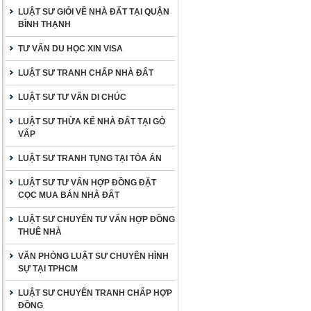
LUẬT SƯ GIỎI VỀ NHÀ ĐẤT TẠI QUẬN
BÌNH THẠNH
TƯ VẤN DU HỌC XIN VISA
LUẬT SƯ TRANH CHẤP NHÀ ĐẤT
LUẬT SƯ TƯ VẤN DI CHÚC
LUẬT SƯ THỪA KẾ NHÀ ĐẤT TẠI GÒ
VẤP
LUẬT SƯ TRANH TỤNG TẠI TÒA ÁN
LUẬT SƯ TƯ VẤN HỢP ĐỒNG ĐẶT
CỌC MUA BÁN NHÀ ĐẤT
LUẬT SƯ CHUYÊN TƯ VẤN HỢP ĐỒNG
THUÊ NHÀ
VĂN PHÒNG LUẬT SƯ CHUYÊN HÌNH
SỰ TẠI TPHCM
LUẬT SƯ CHUYÊN TRANH CHẤP HỢP
ĐỒNG