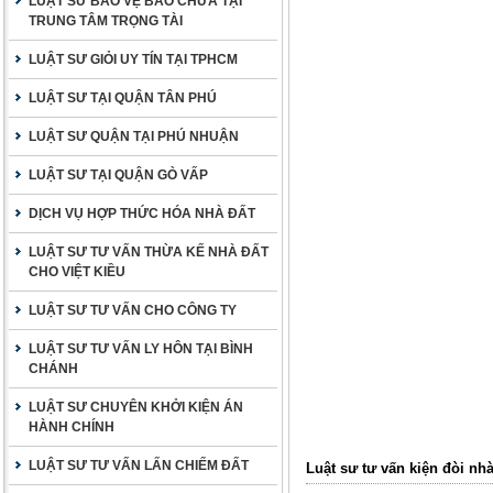
LUẬT SƯ BẢO VỆ BÀO CHỮA TẠI
TRUNG TÂM TRỌNG TÀI
LUẬT SƯ GIỎI UY TÍN TẠI TPHCM
LUẬT SƯ TẠI QUẬN TÂN PHÚ
LUẬT SƯ QUẬN TẠI PHÚ NHUẬN
LUẬT SƯ TẠI QUẬN GÒ VẤP
DỊCH VỤ HỢP THỨC HÓA NHÀ ĐẤT
LUẬT SƯ TƯ VẤN THỪA KẾ NHÀ ĐẤT
CHO VIỆT KIỀU
LUẬT SƯ TƯ VẤN CHO CÔNG TY
LUẬT SƯ TƯ VẤN LY HÔN TẠI BÌNH
CHÁNH
LUẬT SƯ CHUYÊN KHỞI KIỆN ÁN
HÀNH CHÍNH
LUẬT SƯ TƯ VẤN LẤN CHIẾM ĐẤT
Luật sư tư vấn kiện đòi nhà