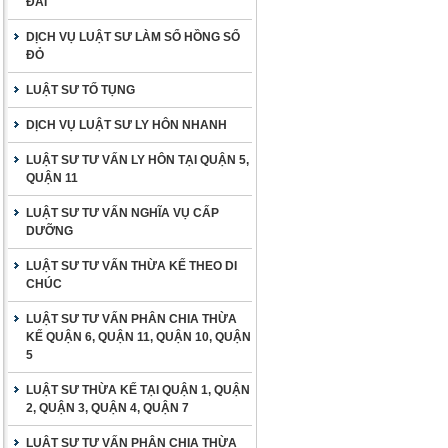
ĐAI
DỊCH VỤ LUẬT SƯ LÀM SỔ HỒNG SỔ
ĐỎ
LUẬT SƯ TỐ TỤNG
DỊCH VỤ LUẬT SƯ LY HÔN NHANH
LUẬT SƯ TƯ VẤN LY HÔN TẠI QUẬN 5,
QUẬN 11
LUẬT SƯ TƯ VẤN NGHĨA VỤ CẤP
DƯỠNG
LUẬT SƯ TƯ VẤN THỪA KẾ THEO DI
CHÚC
LUẬT SƯ TƯ VẤN PHÂN CHIA THỪA
KẾ QUẬN 6, QUẬN 11, QUẬN 10, QUẬN
5
LUẬT SƯ THỪA KẾ TẠI QUẬN 1, QUẬN
2, QUẬN 3, QUẬN 4, QUẬN 7
LUẬT SƯ TƯ VẤN PHÂN CHIA THỪA