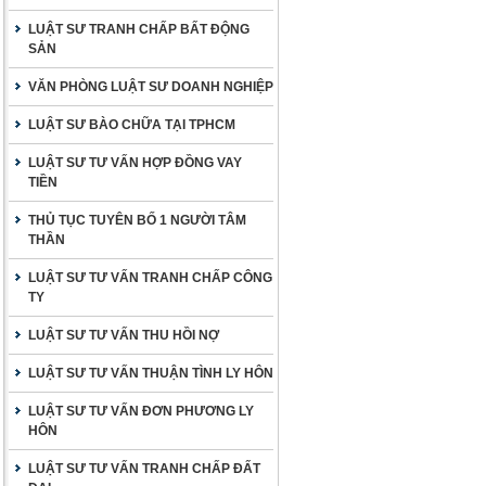
LUẬT SƯ TRANH CHẤP BẤT ĐỘNG
SẢN
VĂN PHÒNG LUẬT SƯ DOANH NGHIỆP
LUẬT SƯ BÀO CHỮA TẠI TPHCM
LUẬT SƯ TƯ VẤN HỢP ĐỒNG VAY
TIỀN
THỦ TỤC TUYÊN BỐ 1 NGƯỜI TÂM
THẦN
LUẬT SƯ TƯ VẤN TRANH CHẤP CÔNG
TY
LUẬT SƯ TƯ VẤN THU HỒI NỢ
LUẬT SƯ TƯ VẤN THUẬN TÌNH LY HÔN
LUẬT SƯ TƯ VẤN ĐƠN PHƯƠNG LY
HÔN
LUẬT SƯ TƯ VẤN TRANH CHẤP ĐẤT