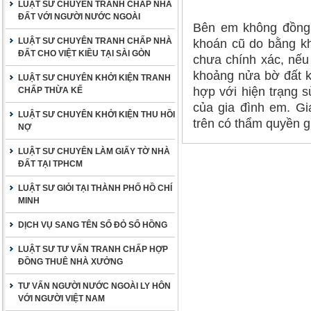
LUẬT SƯ CHUYÊN TRANH CHẤP NHÀ
ĐẤT VỚI NGƯỜI NƯỚC NGOÀI
Bên em không đồng 
LUẬT SƯ CHUYÊN TRANH CHẤP NHÀ
khoán cũ do bằng k
ĐẤT CHO VIỆT KIỀU TẠI SÀI GÒN
chưa chính xác, nếu
khoảng nửa bờ đất k
LUẬT SƯ CHUYÊN KHỞI KIỆN TRANH
hợp với hiện trạng s
CHẤP THỪA KẾ
của gia đình em. Gi
LUẬT SƯ CHUYÊN KHỞI KIỆN THU HỒI
trên có thẩm quyền gi
NỢ
LUẬT SƯ CHUYÊN LÀM GIẤY TỜ NHÀ
ĐẤT TẠI TPHCM
LUẬT SƯ GIỎI TẠI THÀNH PHỐ HỒ CHÍ
MINH
DỊCH VỤ SANG TÊN SỔ ĐỎ SỔ HỒNG
LUẬT SƯ TƯ VẤN TRANH CHẤP HỢP
ĐỒNG THUÊ NHÀ XƯỞNG
TƯ VẤN NGƯỜI NƯỚC NGOÀI LY HÔN
VỚI NGƯỜI VIỆT NAM