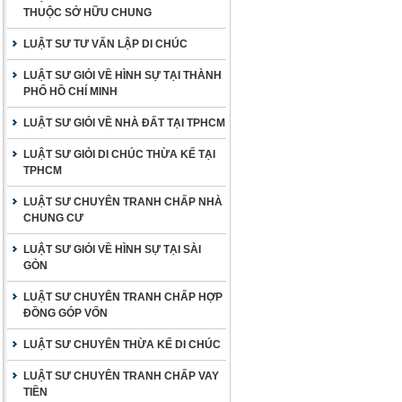
THUỘC SỞ HỮU CHUNG
LUẬT SƯ TƯ VẤN LẬP DI CHÚC
LUẬT SƯ GIỎI VỀ HÌNH SỰ TẠI THÀNH
PHỐ HỒ CHÍ MINH
LUẬT SƯ GIỎI VỀ NHÀ ĐẤT TẠI TPHCM
LUẬT SƯ GIỎI DI CHÚC THỪA KẾ TẠI
TPHCM
LUẬT SƯ CHUYÊN TRANH CHẤP NHÀ
CHUNG CƯ
LUẬT SƯ GIỎI VỀ HÌNH SỰ TẠI SÀI
GÒN
LUẬT SƯ CHUYÊN TRANH CHẤP HỢP
ĐỒNG GÓP VỐN
LUẬT SƯ CHUYÊN THỪA KẾ DI CHÚC
LUẬT SƯ CHUYÊN TRANH CHẤP VAY
TIỀN