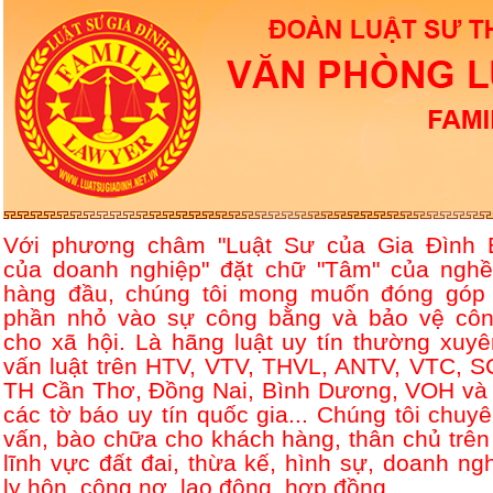
Với phương châm "Luật Sư của Gia Đình 
của doanh nghiệp" đặt chữ "Tâm" của nghề
hàng đầu, chúng tôi mong muốn đóng góp
phần nhỏ vào sự công bằng và bảo vệ côn
cho xã hội. Là hãng luật uy tín thường xuyê
vấn luật trên HTV, VTV, THVL, ANTV, VTC, S
TH Cần Thơ, Đồng Nai, Bình Dương, VOH và 
các tờ báo uy tín quốc gia... Chúng tôi chuyê
vấn, bào chữa cho khách hàng, thân chủ trên
lĩnh vực đất đai, thừa kế, hình sự, doanh ngh
ly hôn, công nợ, lao động, hợp đồng....