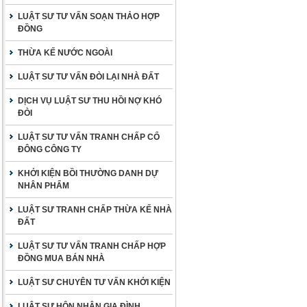
LUẬT SƯ TƯ VẤN SOẠN THẢO HỢP
ĐỒNG
THỪA KẾ NƯỚC NGOÀI
LUẬT SƯ TƯ VẤN ĐÒI LẠI NHÀ ĐẤT
DỊCH VỤ LUẬT SƯ THU HỒI NỢ KHÓ
ĐÒI
LUẬT SƯ TƯ VẤN TRANH CHẤP CỔ
ĐÔNG CÔNG TY
KHỞI KIỆN BỒI THƯỜNG DANH DỰ
NHÂN PHẨM
LUẬT SƯ TRANH CHẤP THỪA KẾ NHÀ
ĐẤT
LUẬT SƯ TƯ VẤN TRANH CHẤP HỢP
ĐỒNG MUA BÁN NHÀ
LUẬT SƯ CHUYÊN TƯ VẤN KHỞI KIỆN
LUẬT SƯ HÔN NHÂN GIA ĐÌNH