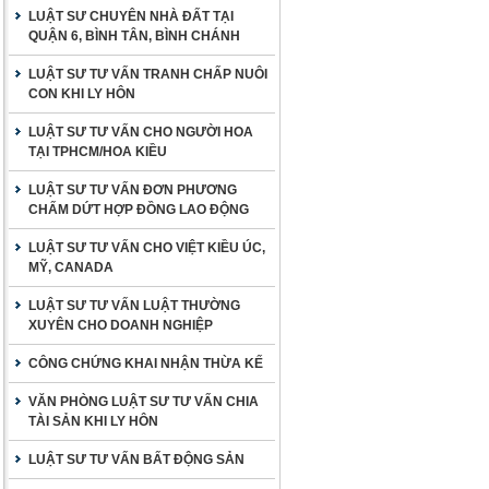
LUẬT SƯ CHUYÊN NHÀ ĐẤT TẠI
QUẬN 6, BÌNH TÂN, BÌNH CHÁNH
LUẬT SƯ TƯ VẤN TRANH CHẤP NUÔI
CON KHI LY HÔN
LUẬT SƯ TƯ VẤN CHO NGƯỜI HOA
TẠI TPHCM/HOA KIỀU
LUẬT SƯ TƯ VẤN ĐƠN PHƯƠNG
CHẤM DỨT HỢP ĐỒNG LAO ĐỘNG
LUẬT SƯ TƯ VẤN CHO VIỆT KIỀU ÚC,
MỸ, CANADA
LUẬT SƯ TƯ VẤN LUẬT THƯỜNG
XUYÊN CHO DOANH NGHIỆP
CÔNG CHỨNG KHAI NHẬN THỪA KẾ
VĂN PHÒNG LUẬT SƯ TƯ VẤN CHIA
TÀI SẢN KHI LY HÔN
LUẬT SƯ TƯ VẤN BẤT ĐỘNG SẢN