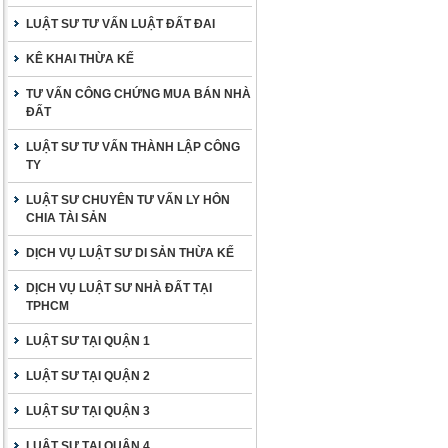
LUẬT SƯ TƯ VẤN LUẬT ĐẤT ĐAI
KÊ KHAI THỪA KẾ
TƯ VẤN CÔNG CHỨNG MUA BÁN NHÀ
ĐẤT
LUẬT SƯ TƯ VẤN THÀNH LẬP CÔNG
TY
LUẬT SƯ CHUYÊN TƯ VẤN LY HÔN
CHIA TÀI SẢN
DỊCH VỤ LUẬT SƯ DI SẢN THỪA KẾ
DỊCH VỤ LUẬT SƯ NHÀ ĐẤT TẠI
TPHCM
LUẬT SƯ TẠI QUẬN 1
LUẬT SƯ TẠI QUẬN 2
LUẬT SƯ TẠI QUẬN 3
LUẬT SƯ TẠI QUẬN 4