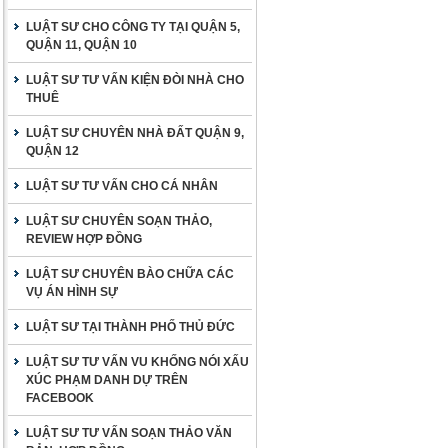
LUẬT SƯ CHO CÔNG TY TẠI QUẬN 5,
QUẬN 11, QUẬN 10
LUẬT SƯ TƯ VẤN KIỆN ĐÒI NHÀ CHO
THUÊ
LUẬT SƯ CHUYÊN NHÀ ĐẤT QUẬN 9,
QUẬN 12
LUẬT SƯ TƯ VẤN CHO CÁ NHÂN
LUẬT SƯ CHUYÊN SOẠN THẢO,
REVIEW HỢP ĐỒNG
LUẬT SƯ CHUYÊN BÀO CHỮA CÁC
VỤ ÁN HÌNH SỰ
LUẬT SƯ TẠI THÀNH PHỐ THỦ ĐỨC
LUẬT SƯ TƯ VẤN VU KHỐNG NÓI XẤU
XÚC PHẠM DANH DỰ TRÊN
FACEBOOK
LUẬT SƯ TƯ VẤN SOẠN THẢO VĂN