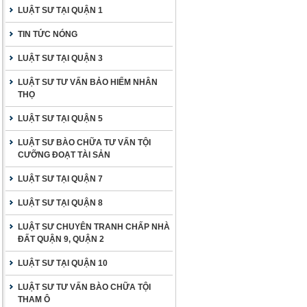
LUẬT SƯ TẠI QUẬN 1
TIN TỨC NÓNG
LUẬT SƯ TẠI QUẬN 3
LUẬT SƯ TƯ VẤN BẢO HIỂM NHÂN
THỌ
LUẬT SƯ TẠI QUẬN 5
LUẬT SƯ BÀO CHỮA TƯ VẤN TỘI
CƯỠNG ĐOẠT TÀI SẢN
LUẬT SƯ TẠI QUẬN 7
LUẬT SƯ TẠI QUẬN 8
LUẬT SƯ CHUYÊN TRANH CHẤP NHÀ
ĐẤT QUẬN 9, QUẬN 2
LUẬT SƯ TẠI QUẬN 10
LUẬT SƯ TƯ VẤN BÀO CHỮA TỘI
THAM Ô