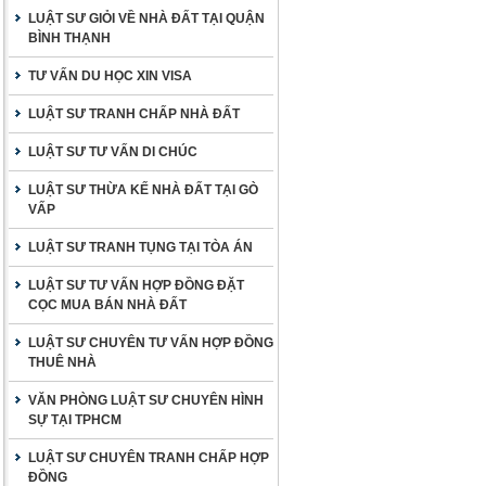
LUẬT SƯ GIỎI VỀ NHÀ ĐẤT TẠI QUẬN
BÌNH THẠNH
TƯ VẤN DU HỌC XIN VISA
LUẬT SƯ TRANH CHẤP NHÀ ĐẤT
LUẬT SƯ TƯ VẤN DI CHÚC
LUẬT SƯ THỪA KẾ NHÀ ĐẤT TẠI GÒ
VẤP
LUẬT SƯ TRANH TỤNG TẠI TÒA ÁN
LUẬT SƯ TƯ VẤN HỢP ĐỒNG ĐẶT
CỌC MUA BÁN NHÀ ĐẤT
LUẬT SƯ CHUYÊN TƯ VẤN HỢP ĐỒNG
THUÊ NHÀ
VĂN PHÒNG LUẬT SƯ CHUYÊN HÌNH
SỰ TẠI TPHCM
LUẬT SƯ CHUYÊN TRANH CHẤP HỢP
ĐỒNG