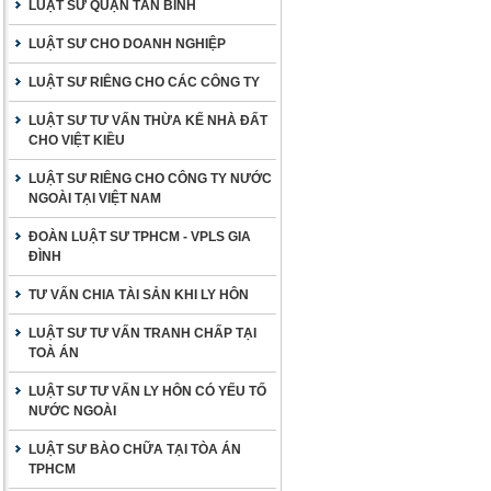
LUẬT SƯ QUẬN TÂN BÌNH
LUẬT SƯ CHO DOANH NGHIỆP
LUẬT SƯ RIÊNG CHO CÁC CÔNG TY
LUẬT SƯ TƯ VẤN THỪA KẾ NHÀ ĐẤT
CHO VIỆT KIỀU
LUẬT SƯ RIÊNG CHO CÔNG TY NƯỚC
NGOÀI TẠI VIỆT NAM
ĐOÀN LUẬT SƯ TPHCM - VPLS GIA
ĐÌNH
TƯ VẤN CHIA TÀI SẢN KHI LY HÔN
LUẬT SƯ TƯ VẤN TRANH CHẤP TẠI
TOÀ ÁN
LUẬT SƯ TƯ VẤN LY HÔN CÓ YẾU TỐ
NƯỚC NGOÀI
LUẬT SƯ BÀO CHỮA TẠI TÒA ÁN
TPHCM