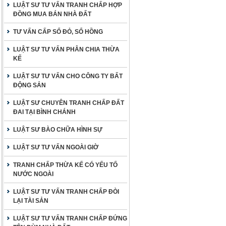
LUẬT SƯ TƯ VẤN TRANH CHẤP HỢP
ĐỒNG MUA BÁN NHÀ ĐẤT
TƯ VẤN CẤP SỔ ĐỎ, SỔ HỒNG
LUẬT SƯ TƯ VẤN PHÂN CHIA THỪA
KẾ
LUẬT SƯ TƯ VẤN CHO CÔNG TY BẤT
ĐỘNG SẢN
LUẬT SƯ CHUYÊN TRANH CHẤP ĐẤT
ĐAI TẠI BÌNH CHÁNH
LUẬT SƯ BÀO CHỮA HÌNH SỰ
LUẬT SƯ TƯ VẤN NGOÀI GIỜ
TRANH CHẤP THỪA KẾ CÓ YẾU TỐ
NƯỚC NGOÀI
LUẬT SƯ TƯ VẤN TRANH CHẤP ĐÒI
LẠI TÀI SẢN
LUẬT SƯ TƯ VẤN TRANH CHẤP ĐỨNG