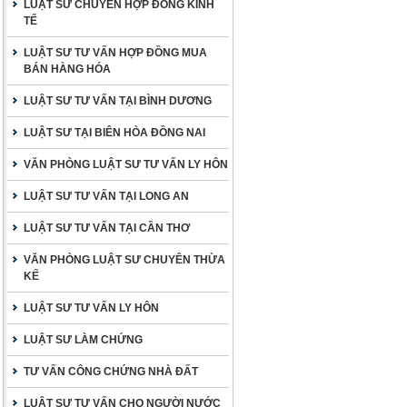
LUẬT SƯ CHUYÊN HỢP ĐỒNG KINH
TẾ
LUẬT SƯ TƯ VẤN HỢP ĐỒNG MUA
BÁN HÀNG HÓA
LUẬT SƯ TƯ VẤN TẠI BÌNH DƯƠNG
LUẬT SƯ TẠI BIÊN HÒA ĐỒNG NAI
VĂN PHÒNG LUẬT SƯ TƯ VẤN LY HÔN
LUẬT SƯ TƯ VẤN TẠI LONG AN
LUẬT SƯ TƯ VẤN TẠI CẦN THƠ
VĂN PHÒNG LUẬT SƯ CHUYÊN THỪA
KẾ
LUẬT SƯ TƯ VẤN LY HÔN
LUẬT SƯ LÀM CHỨNG
TƯ VẤN CÔNG CHỨNG NHÀ ĐẤT
LUẬT SƯ TƯ VẤN CHO NGƯỜI NƯỚC