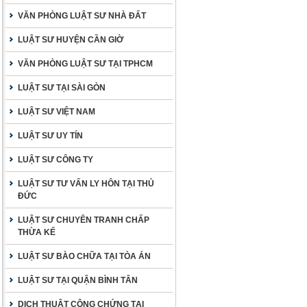
VĂN PHÒNG LUẬT SƯ NHÀ ĐẤT
LUẬT SƯ HUYỆN CẦN GIỜ
VĂN PHÒNG LUẬT SƯ TẠI TPHCM
LUẬT SƯ TẠI SÀI GÒN
LUẬT SƯ VIỆT NAM
LUẬT SƯ UY TÍN
LUẬT SƯ CÔNG TY
LUẬT SƯ TƯ VẤN LY HÔN TẠI THỦ
ĐỨC
LUẬT SƯ CHUYÊN TRANH CHẤP
THỪA KẾ
LUẬT SƯ BÀO CHỮA TẠI TÒA ÁN
LUẬT SƯ TẠI QUẬN BÌNH TÂN
DỊCH THUẬT CÔNG CHỨNG TẠI