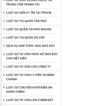
LUẬT SƯ BẢO VỆ BÀO CHỮA TẠI
TRUNG TÂM TRỌNG TÀI
LUẬT SƯ GIỎI UY TÍN TẠI TPHCM
LUẬT SƯ TẠI QUẬN TÂN PHÚ
LUẬT SƯ QUẬN TẠI PHÚ NHUẬN
LUẬT SƯ TẠI QUẬN GÒ VẤP
DỊCH VỤ HỢP THỨC HÓA NHÀ ĐẤT
LUẬT SƯ TƯ VẤN THỪA KẾ NHÀ ĐẤT
CHO VIỆT KIỀU
LUẬT SƯ TƯ VẤN CHO CÔNG TY
LUẬT SƯ TƯ VẤN LY HÔN TẠI BÌNH
CHÁNH
LUẬT SƯ CHUYÊN KHỞI KIỆN ÁN
HÀNH CHÍNH
LUẬT SƯ TƯ VẤN LẤN CHIẾM ĐẤT