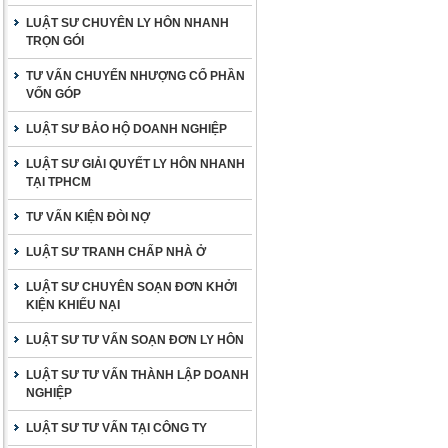
LUẬT SƯ CHUYÊN LY HÔN NHANH
TRỌN GÓI
TƯ VẤN CHUYỂN NHƯỢNG CỔ PHẦN
VỐN GÓP
LUẬT SƯ BẢO HỘ DOANH NGHIỆP
LUẬT SƯ GIẢI QUYẾT LY HÔN NHANH
TẠI TPHCM
TƯ VẤN KIỆN ĐÒI NỢ
LUẬT SƯ TRANH CHẤP NHÀ Ở
LUẬT SƯ CHUYÊN SOẠN ĐƠN KHỞI
KIỆN KHIẾU NẠI
LUẬT SƯ TƯ VẤN SOẠN ĐƠN LY HÔN
LUẬT SƯ TƯ VẤN THÀNH LẬP DOANH
NGHIỆP
LUẬT SƯ TƯ VẤN TẠI CÔNG TY