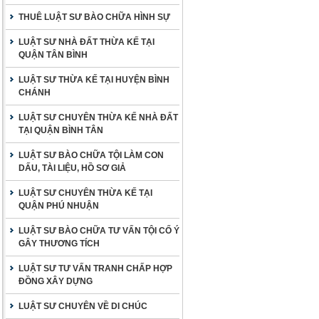
THUÊ LUẬT SƯ BÀO CHỮA HÌNH SỰ
LUẬT SƯ NHÀ ĐẤT THỪA KẾ TẠI
QUẬN TÂN BÌNH
LUẬT SƯ THỪA KẾ TẠI HUYỆN BÌNH
CHÁNH
LUẬT SƯ CHUYÊN THỪA KẾ NHÀ ĐẤT
TẠI QUẬN BÌNH TÂN
LUẬT SƯ BÀO CHỮA TỘI LÀM CON
DẤU, TÀI LIỆU, HỒ SƠ GIẢ
LUẬT SƯ CHUYÊN THỪA KẾ TẠI
QUẬN PHÚ NHUẬN
LUẬT SƯ BÀO CHỮA TƯ VẤN TỘI CỐ Ý
GÂY THƯƠNG TÍCH
LUẬT SƯ TƯ VẤN TRANH CHẤP HỢP
ĐỒNG XÂY DỰNG
LUẬT SƯ CHUYÊN VỀ DI CHÚC