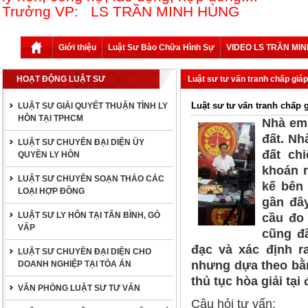
Trưởng VP: LS TRẦN MINH HÙNG
Giới thiệu
Luật Sư Bào Chữa Hình Sự
VIDEO LS TRẦN MI
HOẠT ĐỘNG LUẬT SƯ
Luật sư tư vấn tranh chấp giáp
Luật sư tư vấn tranh chấp 
LUẬT SƯ GIẢI QUYẾT THUẬN TÌNH LY
HÔN TẠI TPHCM
Nhà em 
đất. Nh
LUẬT SƯ CHUYÊN ĐẠI DIỆN ỦY
đất ch
QUYỀN LY HÔN
khoán r
LUẬT SƯ CHUYÊN SOẠN THẢO CÁC
kế bên 
LOẠI HỢP ĐỒNG
gần đây
LUẬT SƯ LY HÔN TẠI TÂN BÌNH, GÒ
cầu đo 
VẤP
cũng đ
đạc và xác định r
LUẬT SƯ CHUYÊN ĐẠI DIỆN CHO
nhưng dựa theo bằn
DOANH NGHIỆP TẠI TÒA ÁN
thủ tục hòa giải tạ
VĂN PHÒNG LUẬT SƯ TƯ VẤN
Câu hỏi tư vấn: