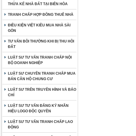
THỪA KẾ NHÀ ĐẤT TẠI BIÊN HÒA
TRANH CHẤP HỢP ĐỒNG THUÊ NHÀ
ĐIỀU KIỆN VIỆT KIỀU MUA NHÀ SÀI
GÒN
TƯ VẤN BỒI THƯỜNG KHI BỊ THU HỒI
ĐẤT
LUẬT SƯ TƯ VẤN TRANH CHẤP NỘI
BỘ DOANH NGHIỆP
LUẬT SƯ CHUYÊN TRANH CHẤP MUA
BÁN CĂN HỘ CHUNG CƯ
LUẬT SƯ TRÊN TRUYỀN HÌNH VÀ BÁO
CHÍ
LUẬT SƯ TƯ VẤN ĐĂNG KÝ NHÃN
HIỆU LOGO ĐỘC QUYỀN
LUẬT SƯ TƯ VẤN TRANH CHẤP LAO
ĐỘNG