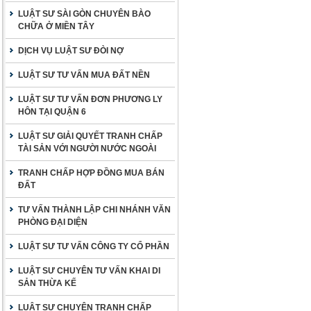
LUẬT SƯ SÀI GÒN CHUYÊN BÀO
CHỮA Ở MIỀN TÂY
DỊCH VỤ LUẬT SƯ ĐÒI NỢ
LUẬT SƯ TƯ VẤN MUA ĐẤT NỀN
LUẬT SƯ TƯ VẤN ĐƠN PHƯƠNG LY
HÔN TẠI QUẬN 6
LUẬT SƯ GIẢI QUYẾT TRANH CHẤP
TÀI SẢN VỚI NGƯỜI NƯỚC NGOÀI
TRANH CHẤP HỢP ĐỒNG MUA BÁN
ĐẤT
TƯ VẤN THÀNH LẬP CHI NHÁNH VĂN
PHÒNG ĐẠI DIỆN
LUẬT SƯ TƯ VẤN CÔNG TY CỔ PHẦN
LUẬT SƯ CHUYÊN TƯ VẤN KHAI DI
SẢN THỪA KẾ
LUẬT SƯ CHUYÊN TRANH CHẤP