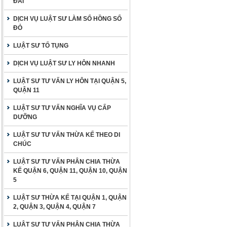
ĐAI
DỊCH VỤ LUẬT SƯ LÀM SỔ HỒNG SỔ
ĐỎ
LUẬT SƯ TỐ TỤNG
DỊCH VỤ LUẬT SƯ LY HÔN NHANH
LUẬT SƯ TƯ VẤN LY HÔN TẠI QUẬN 5,
QUẬN 11
LUẬT SƯ TƯ VẤN NGHĨA VỤ CẤP
DƯỠNG
LUẬT SƯ TƯ VẤN THỪA KẾ THEO DI
CHÚC
LUẬT SƯ TƯ VẤN PHÂN CHIA THỪA
KẾ QUẬN 6, QUẬN 11, QUẬN 10, QUẬN
5
LUẬT SƯ THỪA KẾ TẠI QUẬN 1, QUẬN
2, QUẬN 3, QUẬN 4, QUẬN 7
LUẬT SƯ TƯ VẤN PHÂN CHIA THỪA