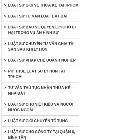
LUẬT SƯ GIỎI VỀ THỪA KẾ TẠI TPHCM
LUẬT SƯ TƯ VẤN LUẬT ĐẤT ĐAI
LUẬT SƯ BẢO VỆ QUYỀN LỢI CHO BỊ
HẠI TRONG VỤ ÁN HÌNH SỰ
LUẬT SƯ CHUYÊN TƯ VẤN CHIA TÀI
SẢN SAU KHI LY HÔN
LUẬT SƯ PHÁP CHẾ DOANH NGHIỆP
PHÍ THUÊ LUẬT SƯ LY HÔN TẠI
TPHCM
TƯ VẤN THỦ TỤC NHẬN THỪA KẾ
NHÀ ĐẤT
LUẬT SƯ CHO VIỆT KIỀU VÀ NGƯỜI
NƯỚC NGOÀI
LUẬT SƯ GIỎI CHUYÊN TỐ TỤNG
LUẬT SƯ CHO CÔNG TY TẠI QUẬN 6,
BÌNH TÂN