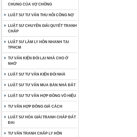
CHUNG CỦA VỢ CHỒNG
LUẬT SƯ TƯ VẤN THU HỒI CÔNG NỢ
LUẬT SƯ CHUYÊN GIẢI QUYẾT TRANH
CHẤP
LUẬT SƯ LÀM LY HÔN NHANH TẠI
TPHCM
TƯ VẤN KIỆN ĐÒI LẠI NHÀ CHO Ở
NHỜ
LUẬT SƯ TƯ VẤN KIỆN ĐÒI NHÀ
LUẬT SƯ TƯ VẤN MUA BÁN NHÀ ĐẤT
LUẬT SƯ TƯ VẤN HỢP ĐỒNG VÔ HIỆU
TƯ VẤN HỢP ĐỒNG GIẢ CÁCH
LUẬT SƯ HÒA GIẢI TRANH CHẤP ĐẤT
ĐAI
TƯ VẤN TRANH CHẤP LY HÔN