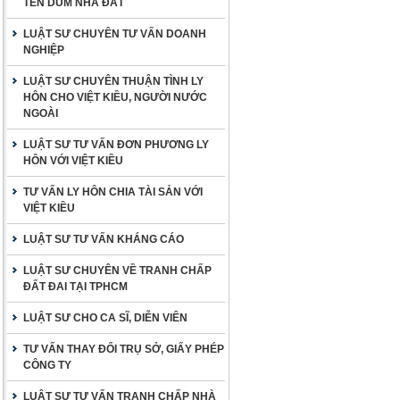
TÊN DÙM NHÀ ĐẤT
LUẬT SƯ CHUYÊN TƯ VẤN DOANH
NGHIỆP
LUẬT SƯ CHUYÊN THUẬN TÌNH LY
HÔN CHO VIỆT KIỀU, NGƯỜI NƯỚC
NGOÀI
LUẬT SƯ TƯ VẤN ĐƠN PHƯƠNG LY
HÔN VỚI VIỆT KIỀU
TƯ VẤN LY HÔN CHIA TÀI SẢN VỚI
VIỆT KIỀU
LUẬT SƯ TƯ VẤN KHÁNG CÁO
LUẬT SƯ CHUYÊN VỀ TRANH CHẤP
ĐẤT ĐAI TẠI TPHCM
LUẬT SƯ CHO CA SĨ, DIỄN VIÊN
TƯ VẤN THAY ĐỔI TRỤ SỞ, GIẤY PHÉP
CÔNG TY
LUẬT SƯ TƯ VẤN TRANH CHẤP NHÀ