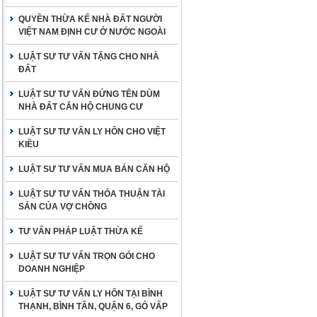
QUYỀN THỪA KẾ NHÀ ĐẤT NGƯỜI
VIỆT NAM ĐỊNH CƯ Ở NƯỚC NGOÀI
LUẬT SƯ TƯ VẤN TẶNG CHO NHÀ
ĐẤT
LUẬT SƯ TƯ VẤN ĐỨNG TÊN DÙM
NHÀ ĐẤT CĂN HỘ CHUNG CƯ
LUẬT SƯ TƯ VẤN LY HÔN CHO VIỆT
KIỀU
LUẬT SƯ TƯ VẤN MUA BÁN CĂN HỘ
LUẬT SƯ TƯ VẤN THỎA THUẬN TÀI
SẢN CỦA VỢ CHỒNG
TƯ VẤN PHÁP LUẬT THỪA KẾ
LUẬT SƯ TƯ VẤN TRỌN GÓI CHO
DOANH NGHIỆP
LUẬT SƯ TƯ VẤN LY HÔN TẠI BÌNH
THẠNH, BÌNH TÂN, QUẬN 6, GÒ VẤP