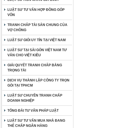
LUẬT SƯ TƯ VẤN HỢP ĐỒNG GÓP
VỐN
TRANH CHẤP TÀI SẢN CHUNG CỦA
VỢ CHỒNG
LUẬT SƯ GIỎI UY TÍN TẠI VIỆT NAM
LUẬT SƯ TẠI SÀI GÒN VIỆT NAM TƯ
VẤN CHO VIỆT KIỀU
GIẢI QUYẾT TRANH CHẤP BẰNG
TRỌNG TÀI
DỊCH VỤ THÀNH LẬP CÔNG TY TRỌN
GÓI TẠI TPHCM
LUẬT SƯ CHUYÊN TRANH CHẤP
DOANH NGHIỆP
TỔNG ĐÀI TƯ VẤN PHÁP LUẬT
LUẬT SƯ TƯ VẤN MUA NHÀ ĐANG
THẾ CHẤP NGÂN HÀNG