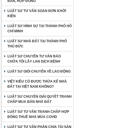
BẢN, HỢP ĐỒNG
LUẬT SƯ TƯ VẤN SOẠN ĐƠN KHỞI
KIỆN
LUẬT SƯ HÌNH SỰ TẠI THÀNH PHỐ HỒ
CHÍ MINH
LUẬT SƯ NHÀ ĐẤT TẠI THÀNH PHỐ
THỦ ĐỨC
LUẬT SƯ CHUYÊN TƯ VẤN BÀO
CHỮA TỘI LÂY LAN DỊCH BỆNH
LUẬT SƯ GIỎI CHUYÊN VỀ LAO ĐỘNG
VIỆT KIỀU CÓ ĐƯỢC THỪA KẾ NHÀ
ĐẤT TẠI VIỆT NAM KHÔNG?
LUẬT SƯ CHUYÊN GIẢI QUYẾT TRANH
CHẤP MUA BÁN NHÀ ĐẤT
LUẬT SƯ TƯ VẤN TRANH CHẤP HỢP
ĐỒNG THUÊ NHÀ MÙA COVID
LUẬT SƯ TƯ VẤN PHÂN CHIA TÀI SẢN