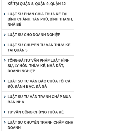
KẾ TẠI QUẬN 8, QUẬN 9, QUẬN 12
LUẬT SƯ PHÂN CHIA THỪA KẾ TẠI
BÌNH CHÁNH, TÂN PHÚ, BÌNH THẠNH,
NHÀ BÈ
LUẬT SƯ CHO DOANH NGHIỆP
LUẬT SƯ CHUYÊN TƯ VẤN THỪA KẾ
TẠI QUẬN 5
TỔNG ĐÀI TƯ VẤN PHÁP LUẬT HÌNH
SỰ, LY HÔN, THỪA KẾ, NHÀ ĐẤT,
DOANH NGHIỆP
LUẬT SƯ TƯ VẤN BÀO CHỮA TỘI CÁ
ĐỘ, ĐÁNH BẠC, ĐÁ GÀ
LUẬT SƯ TƯ VẤN TRANH CHẤP MUA
BÁN NHÀ
TƯ VẤN CÔNG CHỨNG THỪA KẾ
LUẬT SƯ CHUYÊN TRANH CHẤP KINH
DOANH