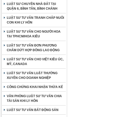
LUẬT SƯ CHUYÊN NHÀ ĐẤT TẠI
QUẬN 6, BÌNH TÂN, BÌNH CHÁNH
LUẬT SƯ TƯ VẤN TRANH CHẤP NUÔI
CON KHI LY HÔN
LUẬT SƯ TƯ VẤN CHO NGƯỜI HOA
TẠI TPHCM/HOA KIỀU
LUẬT SƯ TƯ VẤN ĐƠN PHƯƠNG
CHẤM DỨT HỢP ĐỒNG LAO ĐỘNG
LUẬT SƯ TƯ VẤN CHO VIỆT KIỀU ÚC,
MỸ, CANADA
LUẬT SƯ TƯ VẤN LUẬT THƯỜNG
XUYÊN CHO DOANH NGHIỆP
CÔNG CHỨNG KHAI NHẬN THỪA KẾ
VĂN PHÒNG LUẬT SƯ TƯ VẤN CHIA
TÀI SẢN KHI LY HÔN
LUẬT SƯ TƯ VẤN BẤT ĐỘNG SẢN