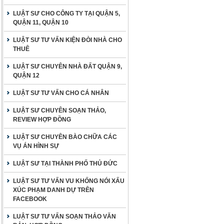
LUẬT SƯ CHO CÔNG TY TẠI QUẬN 5,
QUẬN 11, QUẬN 10
LUẬT SƯ TƯ VẤN KIỆN ĐÒI NHÀ CHO
THUÊ
LUẬT SƯ CHUYÊN NHÀ ĐẤT QUẬN 9,
QUẬN 12
LUẬT SƯ TƯ VẤN CHO CÁ NHÂN
LUẬT SƯ CHUYÊN SOẠN THẢO,
REVIEW HỢP ĐỒNG
LUẬT SƯ CHUYÊN BÀO CHỮA CÁC
VỤ ÁN HÌNH SỰ
LUẬT SƯ TẠI THÀNH PHỐ THỦ ĐỨC
LUẬT SƯ TƯ VẤN VU KHỐNG NÓI XẤU
XÚC PHẠM DANH DỰ TRÊN
FACEBOOK
LUẬT SƯ TƯ VẤN SOẠN THẢO VĂN