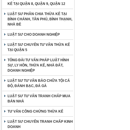
KẾ TẠI QUẬN 8, QUẬN 9, QUẬN 12
LUẬT SƯ PHÂN CHIA THỪA KẾ TẠI
BÌNH CHÁNH, TÂN PHÚ, BÌNH THẠNH,
NHÀ BÈ
LUẬT SƯ CHO DOANH NGHIỆP
LUẬT SƯ CHUYÊN TƯ VẤN THỪA KẾ
TẠI QUẬN 5
TỔNG ĐÀI TƯ VẤN PHÁP LUẬT HÌNH
SỰ, LY HÔN, THỪA KẾ, NHÀ ĐẤT,
DOANH NGHIỆP
LUẬT SƯ TƯ VẤN BÀO CHỮA TỘI CÁ
ĐỘ, ĐÁNH BẠC, ĐÁ GÀ
LUẬT SƯ TƯ VẤN TRANH CHẤP MUA
BÁN NHÀ
TƯ VẤN CÔNG CHỨNG THỪA KẾ
LUẬT SƯ CHUYÊN TRANH CHẤP KINH
DOANH