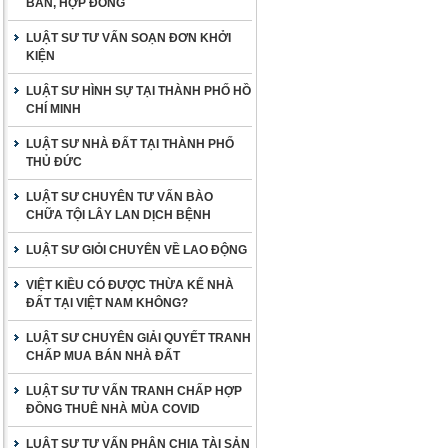
BẢN, HỢP ĐỒNG
LUẬT SƯ TƯ VẤN SOẠN ĐƠN KHỞI
KIỆN
LUẬT SƯ HÌNH SỰ TẠI THÀNH PHỐ HỒ
CHÍ MINH
LUẬT SƯ NHÀ ĐẤT TẠI THÀNH PHỐ
THỦ ĐỨC
LUẬT SƯ CHUYÊN TƯ VẤN BÀO
CHỮA TỘI LÂY LAN DỊCH BỆNH
LUẬT SƯ GIỎI CHUYÊN VỀ LAO ĐỘNG
VIỆT KIỀU CÓ ĐƯỢC THỪA KẾ NHÀ
ĐẤT TẠI VIỆT NAM KHÔNG?
LUẬT SƯ CHUYÊN GIẢI QUYẾT TRANH
CHẤP MUA BÁN NHÀ ĐẤT
LUẬT SƯ TƯ VẤN TRANH CHẤP HỢP
ĐỒNG THUÊ NHÀ MÙA COVID
LUẬT SƯ TƯ VẤN PHÂN CHIA TÀI SẢN