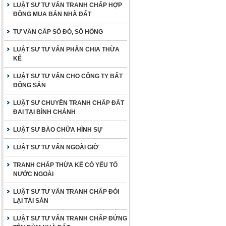
LUẬT SƯ TƯ VẤN TRANH CHẤP HỢP
ĐỒNG MUA BÁN NHÀ ĐẤT
TƯ VẤN CẤP SỔ ĐỎ, SỔ HỒNG
LUẬT SƯ TƯ VẤN PHÂN CHIA THỪA
KẾ
LUẬT SƯ TƯ VẤN CHO CÔNG TY BẤT
ĐỘNG SẢN
LUẬT SƯ CHUYÊN TRANH CHẤP ĐẤT
ĐAI TẠI BÌNH CHÁNH
LUẬT SƯ BÀO CHỮA HÌNH SỰ
LUẬT SƯ TƯ VẤN NGOÀI GIỜ
TRANH CHẤP THỪA KẾ CÓ YẾU TỐ
NƯỚC NGOÀI
LUẬT SƯ TƯ VẤN TRANH CHẤP ĐÒI
LẠI TÀI SẢN
LUẬT SƯ TƯ VẤN TRANH CHẤP ĐỨNG