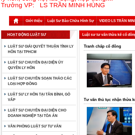
Trưởng VP: LS TRẦN MINH HÙNG
Giới thiệu
Luật Sư Bào Chữa Hình Sự
VIDEO LS TRẦN MI
HOẠT ĐỘNG LUẬT SƯ
Luật sư tư vấn thừa kế cổ đôn
Tranh chấp cổ đông
LUẬT SƯ GIẢI QUYẾT THUẬN TÌNH LY
HÔN TẠI TPHCM
LUẬT SƯ CHUYÊN ĐẠI DIỆN ỦY
QUYỀN LY HÔN
LUẬT SƯ CHUYÊN SOẠN THẢO CÁC
LOẠI HỢP ĐỒNG
LUẬT SƯ LY HÔN TẠI TÂN BÌNH, GÒ
Tư vấn thủ tục nhận thừa k
VẤP
LUẬT SƯ CHUYÊN ĐẠI DIỆN CHO
DOANH NGHIỆP TẠI TÒA ÁN
VĂN PHÒNG LUẬT SƯ TƯ VẤN