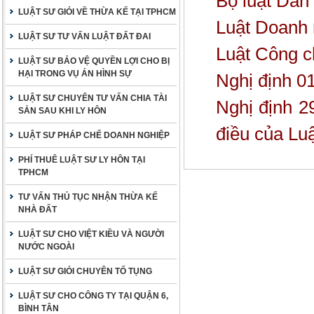
Bộ luật Dân
LUẬT SƯ GIỎI VỀ THỪA KẾ TẠI TPHCM
Luật Doanh 
LUẬT SƯ TƯ VẤN LUẬT ĐẤT ĐAI
Luật Công 
LUẬT SƯ BẢO VỆ QUYỀN LỢI CHO BỊ
HẠI TRONG VỤ ÁN HÌNH SỰ
Nghị định 0
LUẬT SƯ CHUYÊN TƯ VẤN CHIA TÀI
Nghị định 2
SẢN SAU KHI LY HÔN
điều của Lu
LUẬT SƯ PHÁP CHẾ DOANH NGHIỆP
PHÍ THUÊ LUẬT SƯ LY HÔN TẠI
TPHCM
TƯ VẤN THỦ TỤC NHẬN THỪA KẾ
NHÀ ĐẤT
LUẬT SƯ CHO VIỆT KIỀU VÀ NGƯỜI
NƯỚC NGOÀI
LUẬT SƯ GIỎI CHUYÊN TỐ TỤNG
LUẬT SƯ CHO CÔNG TY TẠI QUẬN 6,
BÌNH TÂN