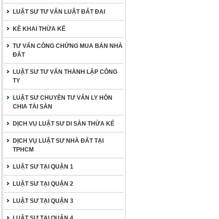
LUẬT SƯ TƯ VẤN LUẬT ĐẤT ĐAI
KÊ KHAI THỪA KẾ
TƯ VẤN CÔNG CHỨNG MUA BÁN NHÀ
ĐẤT
LUẬT SƯ TƯ VẤN THÀNH LẬP CÔNG
TY
LUẬT SƯ CHUYÊN TƯ VẤN LY HÔN
CHIA TÀI SẢN
DỊCH VỤ LUẬT SƯ DI SẢN THỪA KẾ
DỊCH VỤ LUẬT SƯ NHÀ ĐẤT TẠI
TPHCM
LUẬT SƯ TẠI QUẬN 1
LUẬT SƯ TẠI QUẬN 2
LUẬT SƯ TẠI QUẬN 3
LUẬT SƯ TẠI QUẬN 4