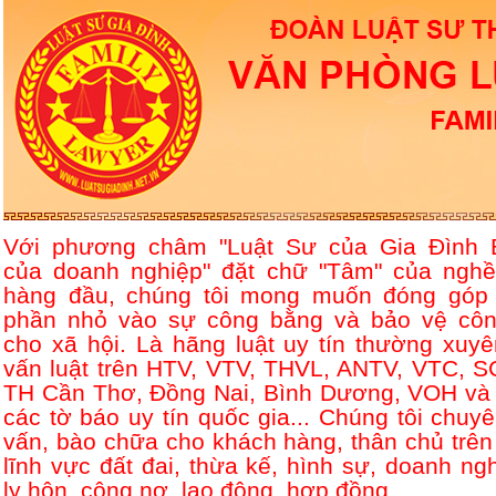
Với phương châm "Luật Sư của Gia Đình 
của doanh nghiệp" đặt chữ "Tâm" của nghề
hàng đầu, chúng tôi mong muốn đóng góp
phần nhỏ vào sự công bằng và bảo vệ côn
cho xã hội. Là hãng luật uy tín thường xuyê
vấn luật trên HTV, VTV, THVL, ANTV, VTC, S
TH Cần Thơ, Đồng Nai, Bình Dương, VOH và 
các tờ báo uy tín quốc gia... Chúng tôi chuyê
vấn, bào chữa cho khách hàng, thân chủ trên
lĩnh vực đất đai, thừa kế, hình sự, doanh ngh
ly hôn, công nợ, lao động, hợp đồng....