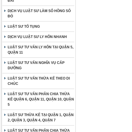
ĐAI
DỊCH VỤ LUẬT SƯ LÀM SỔ HỒNG SỔ
ĐỎ
LUẬT SƯ TỐ TỤNG
DỊCH VỤ LUẬT SƯ LY HÔN NHANH
LUẬT SƯ TƯ VẤN LY HÔN TẠI QUẬN 5,
QUẬN 11
LUẬT SƯ TƯ VẤN NGHĨA VỤ CẤP
DƯỠNG
LUẬT SƯ TƯ VẤN THỪA KẾ THEO DI
CHÚC
LUẬT SƯ TƯ VẤN PHÂN CHIA THỪA
KẾ QUẬN 6, QUẬN 11, QUẬN 10, QUẬN
5
LUẬT SƯ THỪA KẾ TẠI QUẬN 1, QUẬN
2, QUẬN 3, QUẬN 4, QUẬN 7
LUẬT SƯ TƯ VẤN PHÂN CHIA THỪA