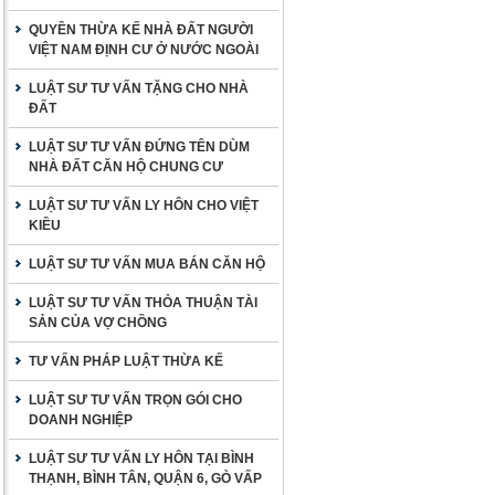
QUYỀN THỪA KẾ NHÀ ĐẤT NGƯỜI
VIỆT NAM ĐỊNH CƯ Ở NƯỚC NGOÀI
LUẬT SƯ TƯ VẤN TẶNG CHO NHÀ
ĐẤT
LUẬT SƯ TƯ VẤN ĐỨNG TÊN DÙM
NHÀ ĐẤT CĂN HỘ CHUNG CƯ
LUẬT SƯ TƯ VẤN LY HÔN CHO VIỆT
KIỀU
LUẬT SƯ TƯ VẤN MUA BÁN CĂN HỘ
LUẬT SƯ TƯ VẤN THỎA THUẬN TÀI
SẢN CỦA VỢ CHỒNG
TƯ VẤN PHÁP LUẬT THỪA KẾ
LUẬT SƯ TƯ VẤN TRỌN GÓI CHO
DOANH NGHIỆP
LUẬT SƯ TƯ VẤN LY HÔN TẠI BÌNH
THẠNH, BÌNH TÂN, QUẬN 6, GÒ VẤP