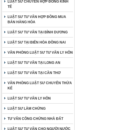
LUẬT SƯ CHUYÊN HỢP ĐỒNG KINH
TẾ
LUẬT SƯ TƯ VẤN HỢP ĐỒNG MUA
BÁN HÀNG HÓA
LUẬT SƯ TƯ VẤN TẠI BÌNH DƯƠNG
LUẬT SƯ TẠI BIÊN HÒA ĐỒNG NAI
VĂN PHÒNG LUẬT SƯ TƯ VẤN LY HÔN
LUẬT SƯ TƯ VẤN TẠI LONG AN
LUẬT SƯ TƯ VẤN TẠI CẦN THƠ
VĂN PHÒNG LUẬT SƯ CHUYÊN THỪA
KẾ
LUẬT SƯ TƯ VẤN LY HÔN
LUẬT SƯ LÀM CHỨNG
TƯ VẤN CÔNG CHỨNG NHÀ ĐẤT
LUẬT SƯ TƯ VẤN CHO NGƯỜI NƯỚC