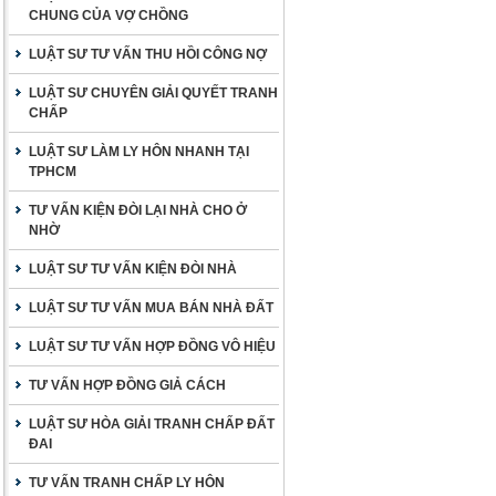
CHUNG CỦA VỢ CHỒNG
LUẬT SƯ TƯ VẤN THU HỒI CÔNG NỢ
LUẬT SƯ CHUYÊN GIẢI QUYẾT TRANH
CHẤP
LUẬT SƯ LÀM LY HÔN NHANH TẠI
TPHCM
TƯ VẤN KIỆN ĐÒI LẠI NHÀ CHO Ở
NHỜ
LUẬT SƯ TƯ VẤN KIỆN ĐÒI NHÀ
LUẬT SƯ TƯ VẤN MUA BÁN NHÀ ĐẤT
LUẬT SƯ TƯ VẤN HỢP ĐỒNG VÔ HIỆU
TƯ VẤN HỢP ĐỒNG GIẢ CÁCH
LUẬT SƯ HÒA GIẢI TRANH CHẤP ĐẤT
ĐAI
TƯ VẤN TRANH CHẤP LY HÔN