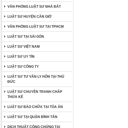
VĂN PHÒNG LUẬT SƯ NHÀ ĐẤT
LUẬT SƯ HUYỆN CẦN GIỜ
VĂN PHÒNG LUẬT SƯ TẠI TPHCM
LUẬT SƯ TẠI SÀI GÒN
LUẬT SƯ VIỆT NAM
LUẬT SƯ UY TÍN
LUẬT SƯ CÔNG TY
LUẬT SƯ TƯ VẤN LY HÔN TẠI THỦ
ĐỨC
LUẬT SƯ CHUYÊN TRANH CHẤP
THỪA KẾ
LUẬT SƯ BÀO CHỮA TẠI TÒA ÁN
LUẬT SƯ TẠI QUẬN BÌNH TÂN
DỊCH THUẬT CÔNG CHỨNG TẠI