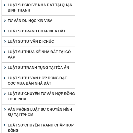
LUẬT SƯ GIỎI VỀ NHÀ ĐẤT TẠI QUẬN
BÌNH THẠNH
TƯ VẤN DU HỌC XIN VISA
LUẬT SƯ TRANH CHẤP NHÀ ĐẤT
LUẬT SƯ TƯ VẤN DI CHÚC
LUẬT SƯ THỪA KẾ NHÀ ĐẤT TẠI GÒ
VẤP
LUẬT SƯ TRANH TỤNG TẠI TÒA ÁN
LUẬT SƯ TƯ VẤN HỢP ĐỒNG ĐẶT
CỌC MUA BÁN NHÀ ĐẤT
LUẬT SƯ CHUYÊN TƯ VẤN HỢP ĐỒNG
THUÊ NHÀ
VĂN PHÒNG LUẬT SƯ CHUYÊN HÌNH
SỰ TẠI TPHCM
LUẬT SƯ CHUYÊN TRANH CHẤP HỢP
ĐỒNG