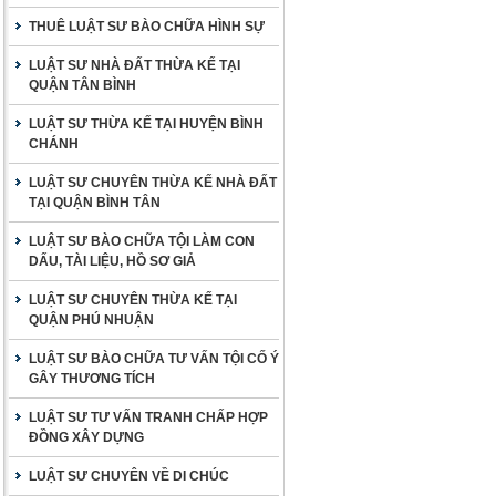
THUÊ LUẬT SƯ BÀO CHỮA HÌNH SỰ
LUẬT SƯ NHÀ ĐẤT THỪA KẾ TẠI
QUẬN TÂN BÌNH
LUẬT SƯ THỪA KẾ TẠI HUYỆN BÌNH
CHÁNH
LUẬT SƯ CHUYÊN THỪA KẾ NHÀ ĐẤT
TẠI QUẬN BÌNH TÂN
LUẬT SƯ BÀO CHỮA TỘI LÀM CON
DẤU, TÀI LIỆU, HỒ SƠ GIẢ
LUẬT SƯ CHUYÊN THỪA KẾ TẠI
QUẬN PHÚ NHUẬN
LUẬT SƯ BÀO CHỮA TƯ VẤN TỘI CỐ Ý
GÂY THƯƠNG TÍCH
LUẬT SƯ TƯ VẤN TRANH CHẤP HỢP
ĐỒNG XÂY DỰNG
LUẬT SƯ CHUYÊN VỀ DI CHÚC