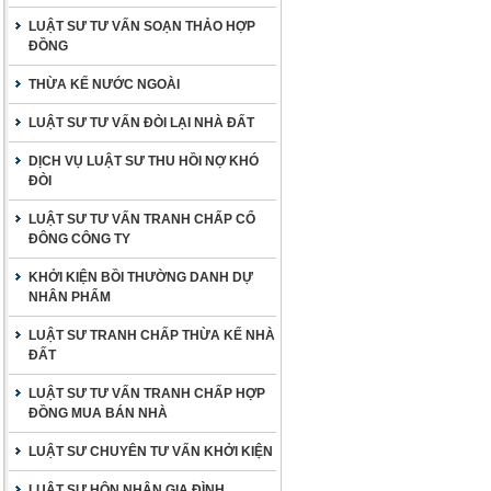
LUẬT SƯ TƯ VẤN SOẠN THẢO HỢP
ĐỒNG
THỪA KẾ NƯỚC NGOÀI
LUẬT SƯ TƯ VẤN ĐÒI LẠI NHÀ ĐẤT
DỊCH VỤ LUẬT SƯ THU HỒI NỢ KHÓ
ĐÒI
LUẬT SƯ TƯ VẤN TRANH CHẤP CỔ
ĐÔNG CÔNG TY
KHỞI KIỆN BỒI THƯỜNG DANH DỰ
NHÂN PHẨM
LUẬT SƯ TRANH CHẤP THỪA KẾ NHÀ
ĐẤT
LUẬT SƯ TƯ VẤN TRANH CHẤP HỢP
ĐỒNG MUA BÁN NHÀ
LUẬT SƯ CHUYÊN TƯ VẤN KHỞI KIỆN
LUẬT SƯ HÔN NHÂN GIA ĐÌNH