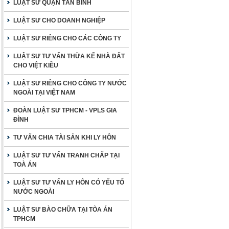
LUẬT SƯ QUẬN TÂN BÌNH
LUẬT SƯ CHO DOANH NGHIỆP
LUẬT SƯ RIÊNG CHO CÁC CÔNG TY
LUẬT SƯ TƯ VẤN THỪA KẾ NHÀ ĐẤT
CHO VIỆT KIỀU
LUẬT SƯ RIÊNG CHO CÔNG TY NƯỚC
NGOÀI TẠI VIỆT NAM
ĐOÀN LUẬT SƯ TPHCM - VPLS GIA
ĐÌNH
TƯ VẤN CHIA TÀI SẢN KHI LY HÔN
LUẬT SƯ TƯ VẤN TRANH CHẤP TẠI
TOÀ ÁN
LUẬT SƯ TƯ VẤN LY HÔN CÓ YẾU TỐ
NƯỚC NGOÀI
LUẬT SƯ BÀO CHỮA TẠI TÒA ÁN
TPHCM