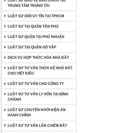
LUẬT SƯ BẢO VỆ BÀO CHỮA TẠI
TRUNG TÂM TRỌNG TÀI
LUẬT SƯ GIỎI UY TÍN TẠI TPHCM
LUẬT SƯ TẠI QUẬN TÂN PHÚ
LUẬT SƯ QUẬN TẠI PHÚ NHUẬN
LUẬT SƯ TẠI QUẬN GÒ VẤP
DỊCH VỤ HỢP THỨC HÓA NHÀ ĐẤT
LUẬT SƯ TƯ VẤN THỪA KẾ NHÀ ĐẤT
CHO VIỆT KIỀU
LUẬT SƯ TƯ VẤN CHO CÔNG TY
LUẬT SƯ TƯ VẤN LY HÔN TẠI BÌNH
CHÁNH
LUẬT SƯ CHUYÊN KHỞI KIỆN ÁN
HÀNH CHÍNH
LUẬT SƯ TƯ VẤN LẤN CHIẾM ĐẤT