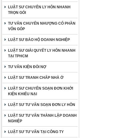
LUẬT SƯ CHUYÊN LY HÔN NHANH
TRỌN GÓI
TƯ VẤN CHUYỂN NHƯỢNG CỔ PHẦN
VỐN GÓP
LUẬT SƯ BẢO HỘ DOANH NGHIỆP
LUẬT SƯ GIẢI QUYẾT LY HÔN NHANH
TẠI TPHCM
TƯ VẤN KIỆN ĐÒI NỢ
LUẬT SƯ TRANH CHẤP NHÀ Ở
LUẬT SƯ CHUYÊN SOẠN ĐƠN KHỞI
KIỆN KHIẾU NẠI
LUẬT SƯ TƯ VẤN SOẠN ĐƠN LY HÔN
LUẬT SƯ TƯ VẤN THÀNH LẬP DOANH
NGHIỆP
LUẬT SƯ TƯ VẤN TẠI CÔNG TY