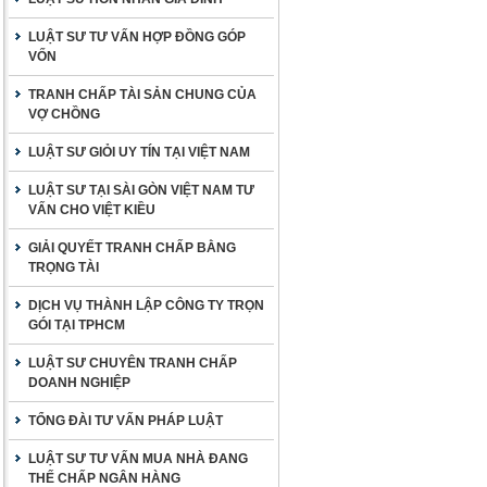
LUẬT SƯ TƯ VẤN HỢP ĐỒNG GÓP
VỐN
TRANH CHẤP TÀI SẢN CHUNG CỦA
VỢ CHỒNG
LUẬT SƯ GIỎI UY TÍN TẠI VIỆT NAM
LUẬT SƯ TẠI SÀI GÒN VIỆT NAM TƯ
VẤN CHO VIỆT KIỀU
GIẢI QUYẾT TRANH CHẤP BẰNG
TRỌNG TÀI
DỊCH VỤ THÀNH LẬP CÔNG TY TRỌN
GÓI TẠI TPHCM
LUẬT SƯ CHUYÊN TRANH CHẤP
DOANH NGHIỆP
TỔNG ĐÀI TƯ VẤN PHÁP LUẬT
LUẬT SƯ TƯ VẤN MUA NHÀ ĐANG
THẾ CHẤP NGÂN HÀNG