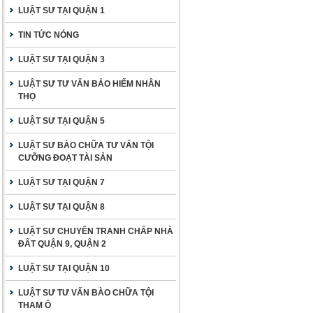
LUẬT SƯ TẠI QUẬN 1
TIN TỨC NÓNG
LUẬT SƯ TẠI QUẬN 3
LUẬT SƯ TƯ VẤN BẢO HIỂM NHÂN
THỌ
LUẬT SƯ TẠI QUẬN 5
LUẬT SƯ BÀO CHỮA TƯ VẤN TỘI
CƯỠNG ĐOẠT TÀI SẢN
LUẬT SƯ TẠI QUẬN 7
LUẬT SƯ TẠI QUẬN 8
LUẬT SƯ CHUYÊN TRANH CHẤP NHÀ
ĐẤT QUẬN 9, QUẬN 2
LUẬT SƯ TẠI QUẬN 10
LUẬT SƯ TƯ VẤN BÀO CHỮA TỘI
THAM Ô