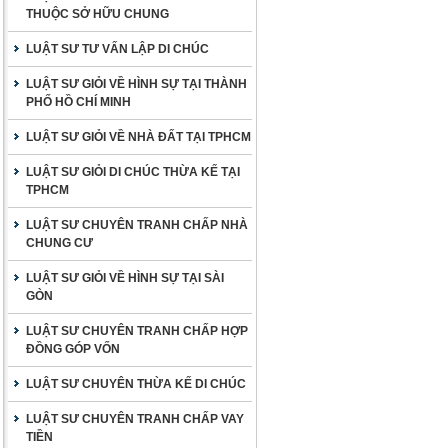
THUỘC SỞ HỮU CHUNG
LUẬT SƯ TƯ VẤN LẬP DI CHÚC
LUẬT SƯ GIỎI VỀ HÌNH SỰ TẠI THÀNH
PHỐ HỒ CHÍ MINH
LUẬT SƯ GIỎI VỀ NHÀ ĐẤT TẠI TPHCM
LUẬT SƯ GIỎI DI CHÚC THỪA KẾ TẠI
TPHCM
LUẬT SƯ CHUYÊN TRANH CHẤP NHÀ
CHUNG CƯ
LUẬT SƯ GIỎI VỀ HÌNH SỰ TẠI SÀI
GÒN
LUẬT SƯ CHUYÊN TRANH CHẤP HỢP
ĐỒNG GÓP VỐN
LUẬT SƯ CHUYÊN THỪA KẾ DI CHÚC
LUẬT SƯ CHUYÊN TRANH CHẤP VAY
TIỀN