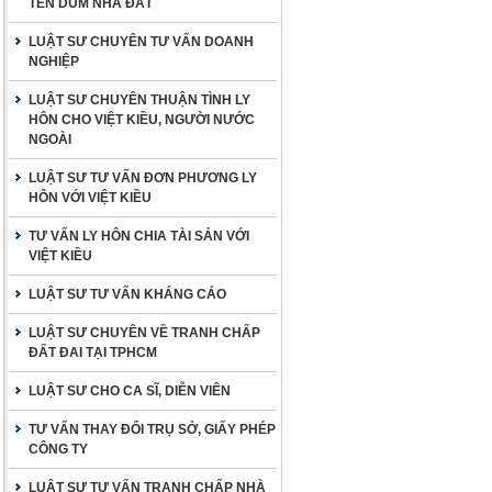
TÊN DÙM NHÀ ĐẤT
LUẬT SƯ CHUYÊN TƯ VẤN DOANH
NGHIỆP
LUẬT SƯ CHUYÊN THUẬN TÌNH LY
HÔN CHO VIỆT KIỀU, NGƯỜI NƯỚC
NGOÀI
LUẬT SƯ TƯ VẤN ĐƠN PHƯƠNG LY
HÔN VỚI VIỆT KIỀU
TƯ VẤN LY HÔN CHIA TÀI SẢN VỚI
VIỆT KIỀU
LUẬT SƯ TƯ VẤN KHÁNG CÁO
LUẬT SƯ CHUYÊN VỀ TRANH CHẤP
ĐẤT ĐAI TẠI TPHCM
LUẬT SƯ CHO CA SĨ, DIỄN VIÊN
TƯ VẤN THAY ĐỔI TRỤ SỞ, GIẤY PHÉP
CÔNG TY
LUẬT SƯ TƯ VẤN TRANH CHẤP NHÀ