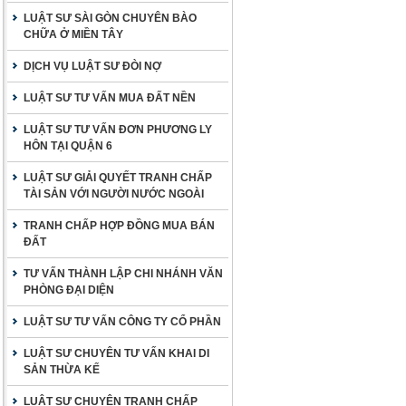
LUẬT SƯ SÀI GÒN CHUYÊN BÀO
CHỮA Ở MIỀN TÂY
DỊCH VỤ LUẬT SƯ ĐÒI NỢ
LUẬT SƯ TƯ VẤN MUA ĐẤT NỀN
LUẬT SƯ TƯ VẤN ĐƠN PHƯƠNG LY
HÔN TẠI QUẬN 6
LUẬT SƯ GIẢI QUYẾT TRANH CHẤP
TÀI SẢN VỚI NGƯỜI NƯỚC NGOÀI
TRANH CHẤP HỢP ĐỒNG MUA BÁN
ĐẤT
TƯ VẤN THÀNH LẬP CHI NHÁNH VĂN
PHÒNG ĐẠI DIỆN
LUẬT SƯ TƯ VẤN CÔNG TY CỔ PHẦN
LUẬT SƯ CHUYÊN TƯ VẤN KHAI DI
SẢN THỪA KẾ
LUẬT SƯ CHUYÊN TRANH CHẤP