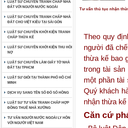
LUẬT SƯ CHUYÊN TRANH CHẤP NHÀ
ĐẤT VỚI NGƯỜI NƯỚC NGOÀI
Tư vấn thủ tục nhận thừ
LUẬT SƯ CHUYÊN TRANH CHẤP NHÀ
ĐẤT CHO VIỆT KIỀU TẠI SÀI GÒN
LUẬT SƯ CHUYÊN KHỞI KIỆN TRANH
Theo quy định
CHẤP THỪA KẾ
người đã chết
LUẬT SƯ CHUYÊN KHỞI KIỆN THU HỒI
NỢ
thừa kế bao g
LUẬT SƯ CHUYÊN LÀM GIẤY TỜ NHÀ
trong tài sả
ĐẤT TẠI TPHCM
LUẬT SƯ GIỎI TẠI THÀNH PHỐ HỒ CHÍ
một phần tài
MINH
Quý khách hàn
DỊCH VỤ SANG TÊN SỔ ĐỎ SỔ HỒNG
nhận thừa kế
LUẬT SƯ TƯ VẤN TRANH CHẤP HỢP
ĐỒNG THUÊ NHÀ XƯỞNG
Căn cứ phá
TƯ VẤN NGƯỜI NƯỚC NGOÀI LY HÔN
VỚI NGƯỜI VIỆT NAM