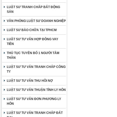
LUẬT SƯ TRANH CHẤP BẤT ĐỘNG
SẢN
VĂN PHÒNG LUẬT SƯ DOANH NGHIỆP
LUẬT SƯ BÀO CHỮA TẠI TPHCM
LUẬT SƯ TƯ VẤN HỢP ĐỒNG VAY
TIỀN
THỦ TỤC TUYÊN BỐ 1 NGƯỜI TÂM
THẦN
LUẬT SƯ TƯ VẤN TRANH CHẤP CÔNG
TY
LUẬT SƯ TƯ VẤN THU HỒI NỢ
LUẬT SƯ TƯ VẤN THUẬN TÌNH LY HÔN
LUẬT SƯ TƯ VẤN ĐƠN PHƯƠNG LY
HÔN
LUẬT SƯ TƯ VẤN TRANH CHẤP ĐẤT