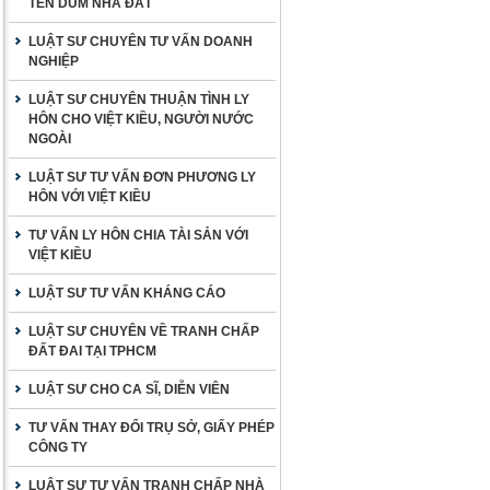
TÊN DÙM NHÀ ĐẤT
LUẬT SƯ CHUYÊN TƯ VẤN DOANH
NGHIỆP
LUẬT SƯ CHUYÊN THUẬN TÌNH LY
HÔN CHO VIỆT KIỀU, NGƯỜI NƯỚC
NGOÀI
LUẬT SƯ TƯ VẤN ĐƠN PHƯƠNG LY
HÔN VỚI VIỆT KIỀU
TƯ VẤN LY HÔN CHIA TÀI SẢN VỚI
VIỆT KIỀU
LUẬT SƯ TƯ VẤN KHÁNG CÁO
LUẬT SƯ CHUYÊN VỀ TRANH CHẤP
ĐẤT ĐAI TẠI TPHCM
LUẬT SƯ CHO CA SĨ, DIỄN VIÊN
TƯ VẤN THAY ĐỔI TRỤ SỞ, GIẤY PHÉP
CÔNG TY
LUẬT SƯ TƯ VẤN TRANH CHẤP NHÀ