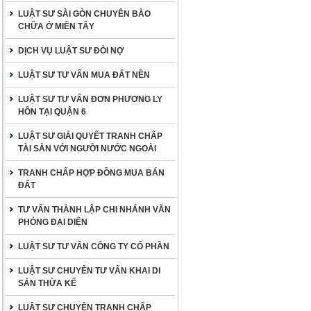
LUẬT SƯ SÀI GÒN CHUYÊN BÀO
CHỮA Ở MIỀN TÂY
DỊCH VỤ LUẬT SƯ ĐÒI NỢ
LUẬT SƯ TƯ VẤN MUA ĐẤT NỀN
LUẬT SƯ TƯ VẤN ĐƠN PHƯƠNG LY
HÔN TẠI QUẬN 6
LUẬT SƯ GIẢI QUYẾT TRANH CHẤP
TÀI SẢN VỚI NGƯỜI NƯỚC NGOÀI
TRANH CHẤP HỢP ĐỒNG MUA BÁN
ĐẤT
TƯ VẤN THÀNH LẬP CHI NHÁNH VĂN
PHÒNG ĐẠI DIỆN
LUẬT SƯ TƯ VẤN CÔNG TY CỔ PHẦN
LUẬT SƯ CHUYÊN TƯ VẤN KHAI DI
SẢN THỪA KẾ
LUẬT SƯ CHUYÊN TRANH CHẤP