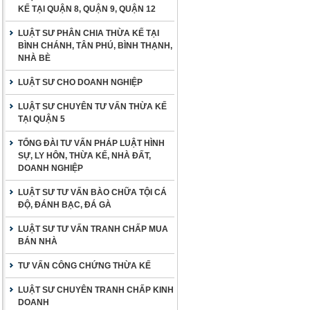
KẾ TẠI QUẬN 8, QUẬN 9, QUẬN 12
LUẬT SƯ PHÂN CHIA THỪA KẾ TẠI
BÌNH CHÁNH, TÂN PHÚ, BÌNH THẠNH,
NHÀ BÈ
LUẬT SƯ CHO DOANH NGHIỆP
LUẬT SƯ CHUYÊN TƯ VẤN THỪA KẾ
TẠI QUẬN 5
TỔNG ĐÀI TƯ VẤN PHÁP LUẬT HÌNH
SỰ, LY HÔN, THỪA KẾ, NHÀ ĐẤT,
DOANH NGHIỆP
LUẬT SƯ TƯ VẤN BÀO CHỮA TỘI CÁ
ĐỘ, ĐÁNH BẠC, ĐÁ GÀ
LUẬT SƯ TƯ VẤN TRANH CHẤP MUA
BÁN NHÀ
TƯ VẤN CÔNG CHỨNG THỪA KẾ
LUẬT SƯ CHUYÊN TRANH CHẤP KINH
DOANH