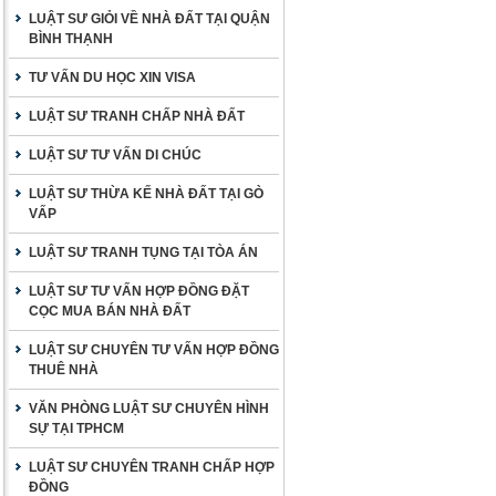
LUẬT SƯ GIỎI VỀ NHÀ ĐẤT TẠI QUẬN
BÌNH THẠNH
TƯ VẤN DU HỌC XIN VISA
LUẬT SƯ TRANH CHẤP NHÀ ĐẤT
LUẬT SƯ TƯ VẤN DI CHÚC
LUẬT SƯ THỪA KẾ NHÀ ĐẤT TẠI GÒ
VẤP
LUẬT SƯ TRANH TỤNG TẠI TÒA ÁN
LUẬT SƯ TƯ VẤN HỢP ĐỒNG ĐẶT
CỌC MUA BÁN NHÀ ĐẤT
LUẬT SƯ CHUYÊN TƯ VẤN HỢP ĐỒNG
THUÊ NHÀ
VĂN PHÒNG LUẬT SƯ CHUYÊN HÌNH
SỰ TẠI TPHCM
LUẬT SƯ CHUYÊN TRANH CHẤP HỢP
ĐỒNG