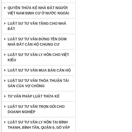
QUYỀN THỪA KẾ NHÀ ĐẤT NGƯỜI
VIỆT NAM ĐỊNH CƯ Ở NƯỚC NGOÀI
LUẬT SƯ TƯ VẤN TẶNG CHO NHÀ
ĐẤT
LUẬT SƯ TƯ VẤN ĐỨNG TÊN DÙM
NHÀ ĐẤT CĂN HỘ CHUNG CƯ
LUẬT SƯ TƯ VẤN LY HÔN CHO VIỆT
KIỀU
LUẬT SƯ TƯ VẤN MUA BÁN CĂN HỘ
LUẬT SƯ TƯ VẤN THỎA THUẬN TÀI
SẢN CỦA VỢ CHỒNG
TƯ VẤN PHÁP LUẬT THỪA KẾ
LUẬT SƯ TƯ VẤN TRỌN GÓI CHO
DOANH NGHIỆP
LUẬT SƯ TƯ VẤN LY HÔN TẠI BÌNH
THẠNH, BÌNH TÂN, QUẬN 6, GÒ VẤP