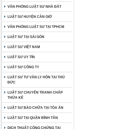
VĂN PHÒNG LUẬT SƯ NHÀ ĐẤT
LUẬT SƯ HUYỆN CẦN GIỜ
VĂN PHÒNG LUẬT SƯ TẠI TPHCM
LUẬT SƯ TẠI SÀI GÒN
LUẬT SƯ VIỆT NAM
LUẬT SƯ UY TÍN
LUẬT SƯ CÔNG TY
LUẬT SƯ TƯ VẤN LY HÔN TẠI THỦ
ĐỨC
LUẬT SƯ CHUYÊN TRANH CHẤP
THỪA KẾ
LUẬT SƯ BÀO CHỮA TẠI TÒA ÁN
LUẬT SƯ TẠI QUẬN BÌNH TÂN
DỊCH THUẬT CÔNG CHỨNG TẠI