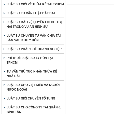
LUẬT SƯ GIỎI VỀ THỪA KẾ TẠI TPHCM
LUẬT SƯ TƯ VẤN LUẬT ĐẤT ĐAI
LUẬT SƯ BẢO VỆ QUYỀN LỢI CHO BỊ
HẠI TRONG VỤ ÁN HÌNH SỰ
LUẬT SƯ CHUYÊN TƯ VẤN CHIA TÀI
SẢN SAU KHI LY HÔN
LUẬT SƯ PHÁP CHẾ DOANH NGHIỆP
PHÍ THUÊ LUẬT SƯ LY HÔN TẠI
TPHCM
TƯ VẤN THỦ TỤC NHẬN THỪA KẾ
NHÀ ĐẤT
LUẬT SƯ CHO VIỆT KIỀU VÀ NGƯỜI
NƯỚC NGOÀI
LUẬT SƯ GIỎI CHUYÊN TỐ TỤNG
LUẬT SƯ CHO CÔNG TY TẠI QUẬN 6,
BÌNH TÂN