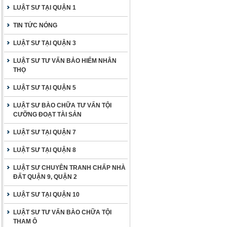
LUẬT SƯ TẠI QUẬN 1
TIN TỨC NÓNG
LUẬT SƯ TẠI QUẬN 3
LUẬT SƯ TƯ VẤN BẢO HIỂM NHÂN
THỌ
LUẬT SƯ TẠI QUẬN 5
LUẬT SƯ BÀO CHỮA TƯ VẤN TỘI
CƯỠNG ĐOẠT TÀI SẢN
LUẬT SƯ TẠI QUẬN 7
LUẬT SƯ TẠI QUẬN 8
LUẬT SƯ CHUYÊN TRANH CHẤP NHÀ
ĐẤT QUẬN 9, QUẬN 2
LUẬT SƯ TẠI QUẬN 10
LUẬT SƯ TƯ VẤN BÀO CHỮA TỘI
THAM Ô