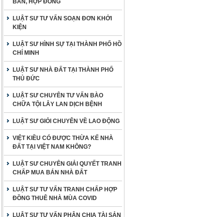
BẢN, HỢP ĐỒNG
LUẬT SƯ TƯ VẤN SOẠN ĐƠN KHỞI
KIỆN
LUẬT SƯ HÌNH SỰ TẠI THÀNH PHỐ HỒ
CHÍ MINH
LUẬT SƯ NHÀ ĐẤT TẠI THÀNH PHỐ
THỦ ĐỨC
LUẬT SƯ CHUYÊN TƯ VẤN BÀO
CHỮA TỘI LÂY LAN DỊCH BỆNH
LUẬT SƯ GIỎI CHUYÊN VỀ LAO ĐỘNG
VIỆT KIỀU CÓ ĐƯỢC THỪA KẾ NHÀ
ĐẤT TẠI VIỆT NAM KHÔNG?
LUẬT SƯ CHUYÊN GIẢI QUYẾT TRANH
CHẤP MUA BÁN NHÀ ĐẤT
LUẬT SƯ TƯ VẤN TRANH CHẤP HỢP
ĐỒNG THUÊ NHÀ MÙA COVID
LUẬT SƯ TƯ VẤN PHÂN CHIA TÀI SẢN