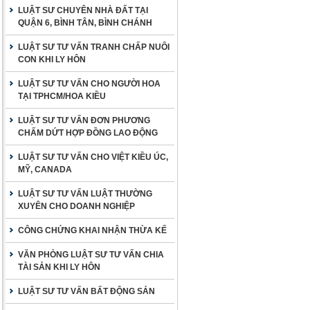
LUẬT SƯ CHUYÊN NHÀ ĐẤT TẠI
QUẬN 6, BÌNH TÂN, BÌNH CHÁNH
LUẬT SƯ TƯ VẤN TRANH CHẤP NUÔI
CON KHI LY HÔN
LUẬT SƯ TƯ VẤN CHO NGƯỜI HOA
TẠI TPHCM/HOA KIỀU
LUẬT SƯ TƯ VẤN ĐƠN PHƯƠNG
CHẤM DỨT HỢP ĐỒNG LAO ĐỘNG
LUẬT SƯ TƯ VẤN CHO VIỆT KIỀU ÚC,
MỸ, CANADA
LUẬT SƯ TƯ VẤN LUẬT THƯỜNG
XUYÊN CHO DOANH NGHIỆP
CÔNG CHỨNG KHAI NHẬN THỪA KẾ
VĂN PHÒNG LUẬT SƯ TƯ VẤN CHIA
TÀI SẢN KHI LY HÔN
LUẬT SƯ TƯ VẤN BẤT ĐỘNG SẢN