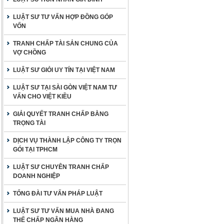
LUẬT SƯ TƯ VẤN HỢP ĐỒNG GÓP
VỐN
TRANH CHẤP TÀI SẢN CHUNG CỦA
VỢ CHỒNG
LUẬT SƯ GIỎI UY TÍN TẠI VIỆT NAM
LUẬT SƯ TẠI SÀI GÒN VIỆT NAM TƯ
VẤN CHO VIỆT KIỀU
GIẢI QUYẾT TRANH CHẤP BẰNG
TRỌNG TÀI
DỊCH VỤ THÀNH LẬP CÔNG TY TRỌN
GÓI TẠI TPHCM
LUẬT SƯ CHUYÊN TRANH CHẤP
DOANH NGHIỆP
TỔNG ĐÀI TƯ VẤN PHÁP LUẬT
LUẬT SƯ TƯ VẤN MUA NHÀ ĐANG
THẾ CHẤP NGÂN HÀNG