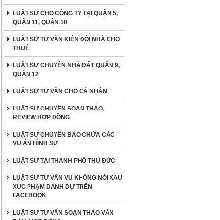
LUẬT SƯ CHO CÔNG TY TẠI QUẬN 5,
QUẬN 11, QUẬN 10
LUẬT SƯ TƯ VẤN KIỆN ĐÒI NHÀ CHO
THUÊ
LUẬT SƯ CHUYÊN NHÀ ĐẤT QUẬN 9,
QUẬN 12
LUẬT SƯ TƯ VẤN CHO CÁ NHÂN
LUẬT SƯ CHUYÊN SOẠN THẢO,
REVIEW HỢP ĐỒNG
LUẬT SƯ CHUYÊN BÀO CHỮA CÁC
VỤ ÁN HÌNH SỰ
LUẬT SƯ TẠI THÀNH PHỐ THỦ ĐỨC
LUẬT SƯ TƯ VẤN VU KHỐNG NÓI XẤU
XÚC PHẠM DANH DỰ TRÊN
FACEBOOK
LUẬT SƯ TƯ VẤN SOẠN THẢO VĂN