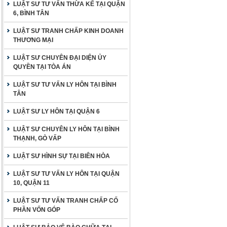
LUẬT SƯ TƯ VẤN THỪA KẾ TẠI QUẬN
6, BÌNH TÂN
LUẬT SƯ TRANH CHẤP KINH DOANH
THƯƠNG MẠI
LUẬT SƯ CHUYÊN ĐẠI DIỆN ỦY
QUYỀN TẠI TÒA ÁN
LUẬT SƯ TƯ VẤN LY HÔN TẠI BÌNH
TÂN
LUẬT SƯ LY HÔN TẠI QUẬN 6
LUẬT SƯ CHUYÊN LY HÔN TẠI BÌNH
THẠNH, GÒ VẤP
LUẬT SƯ HÌNH SỰ TẠI BIÊN HÒA
LUẬT SƯ TƯ VẤN LY HÔN TẠI QUẬN
10, QUẬN 11
LUẬT SƯ TƯ VẤN TRANH CHẤP CỐ
PHẦN VỐN GÓP