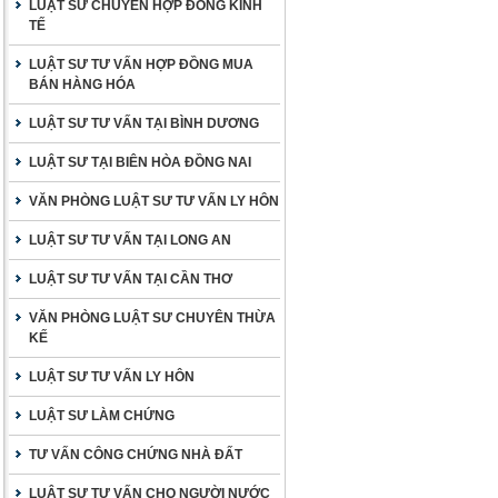
LUẬT SƯ CHUYÊN HỢP ĐỒNG KINH
TẾ
LUẬT SƯ TƯ VẤN HỢP ĐỒNG MUA
BÁN HÀNG HÓA
LUẬT SƯ TƯ VẤN TẠI BÌNH DƯƠNG
LUẬT SƯ TẠI BIÊN HÒA ĐỒNG NAI
VĂN PHÒNG LUẬT SƯ TƯ VẤN LY HÔN
LUẬT SƯ TƯ VẤN TẠI LONG AN
LUẬT SƯ TƯ VẤN TẠI CẦN THƠ
VĂN PHÒNG LUẬT SƯ CHUYÊN THỪA
KẾ
LUẬT SƯ TƯ VẤN LY HÔN
LUẬT SƯ LÀM CHỨNG
TƯ VẤN CÔNG CHỨNG NHÀ ĐẤT
LUẬT SƯ TƯ VẤN CHO NGƯỜI NƯỚC