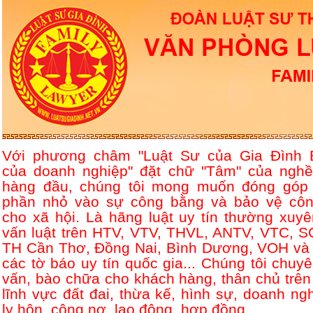
Với phương châm "Luật Sư của Gia Đình 
của doanh nghiệp" đặt chữ "Tâm" của nghề
hàng đầu, chúng tôi mong muốn đóng góp
phần nhỏ vào sự công bằng và bảo vệ côn
cho xã hội. Là hãng luật uy tín thường xuyê
vấn luật trên HTV, VTV, THVL, ANTV, VTC, S
TH Cần Thơ, Đồng Nai, Bình Dương, VOH và 
các tờ báo uy tín quốc gia... Chúng tôi chuyê
vấn, bào chữa cho khách hàng, thân chủ trên
lĩnh vực đất đai, thừa kế, hình sự, doanh ngh
ly hôn, công nợ, lao động, hợp đồng....