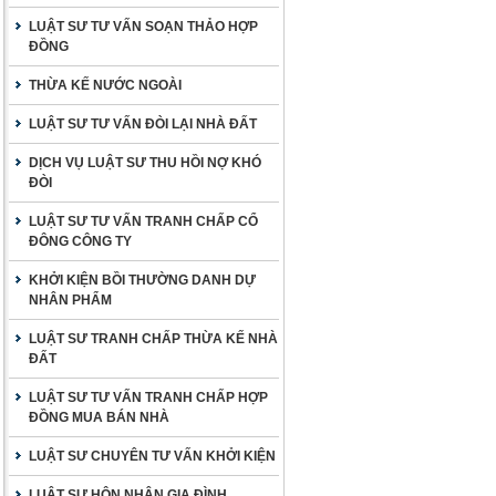
LUẬT SƯ TƯ VẤN SOẠN THẢO HỢP
ĐỒNG
THỪA KẾ NƯỚC NGOÀI
LUẬT SƯ TƯ VẤN ĐÒI LẠI NHÀ ĐẤT
DỊCH VỤ LUẬT SƯ THU HỒI NỢ KHÓ
ĐÒI
LUẬT SƯ TƯ VẤN TRANH CHẤP CỔ
ĐÔNG CÔNG TY
KHỞI KIỆN BỒI THƯỜNG DANH DỰ
NHÂN PHẨM
LUẬT SƯ TRANH CHẤP THỪA KẾ NHÀ
ĐẤT
LUẬT SƯ TƯ VẤN TRANH CHẤP HỢP
ĐỒNG MUA BÁN NHÀ
LUẬT SƯ CHUYÊN TƯ VẤN KHỞI KIỆN
LUẬT SƯ HÔN NHÂN GIA ĐÌNH