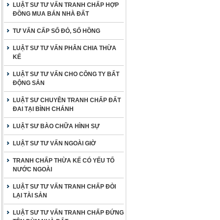
LUẬT SƯ TƯ VẤN TRANH CHẤP HỢP
ĐỒNG MUA BÁN NHÀ ĐẤT
TƯ VẤN CẤP SỔ ĐỎ, SỔ HỒNG
LUẬT SƯ TƯ VẤN PHÂN CHIA THỪA
KẾ
LUẬT SƯ TƯ VẤN CHO CÔNG TY BẤT
ĐỘNG SẢN
LUẬT SƯ CHUYÊN TRANH CHẤP ĐẤT
ĐAI TẠI BÌNH CHÁNH
LUẬT SƯ BÀO CHỮA HÌNH SỰ
LUẬT SƯ TƯ VẤN NGOÀI GIỜ
TRANH CHẤP THỪA KẾ CÓ YẾU TỐ
NƯỚC NGOÀI
LUẬT SƯ TƯ VẤN TRANH CHẤP ĐÒI
LẠI TÀI SẢN
LUẬT SƯ TƯ VẤN TRANH CHẤP ĐỨNG