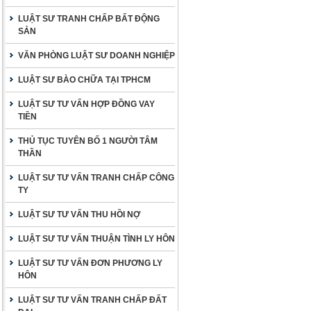
LUẬT SƯ TRANH CHẤP BẤT ĐỘNG
SẢN
VĂN PHÒNG LUẬT SƯ DOANH NGHIỆP
LUẬT SƯ BÀO CHỮA TẠI TPHCM
LUẬT SƯ TƯ VẤN HỢP ĐỒNG VAY
TIỀN
THỦ TỤC TUYÊN BỐ 1 NGƯỜI TÂM
THẦN
LUẬT SƯ TƯ VẤN TRANH CHẤP CÔNG
TY
LUẬT SƯ TƯ VẤN THU HỒI NỢ
LUẬT SƯ TƯ VẤN THUẬN TÌNH LY HÔN
LUẬT SƯ TƯ VẤN ĐƠN PHƯƠNG LY
HÔN
LUẬT SƯ TƯ VẤN TRANH CHẤP ĐẤT