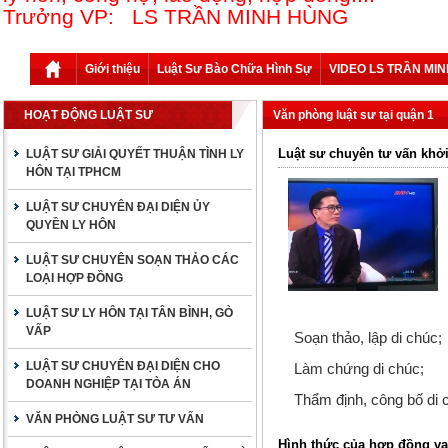
Trưởng VP: LS TRẦN MINH HÙNG
Giới thiệu
Luật Sư Bào Chữa Hình Sự
VIDEO LS TRẦN MI
HOẠT ĐỘNG LUẬT SƯ
Văn phòng luật sư tại quận 1
Luật sư chuyên tư vấn khởi
LUẬT SƯ GIẢI QUYẾT THUẬN TÌNH LY
HÔN TẠI TPHCM
LUẬT SƯ CHUYÊN ĐẠI DIỆN ỦY
QUYỀN LY HÔN
LUẬT SƯ CHUYÊN SOẠN THẢO CÁC
LOẠI HỢP ĐỒNG
LUẬT SƯ LY HÔN TẠI TÂN BÌNH, GÒ
VẤP
Soạn thảo, lập di chúc;
LUẬT SƯ CHUYÊN ĐẠI DIỆN CHO
Làm chứng di chúc;
DOANH NGHIỆP TẠI TÒA ÁN
Thẩm định, công bố di 
VĂN PHÒNG LUẬT SƯ TƯ VẤN
Hình thức của hợp đồng va