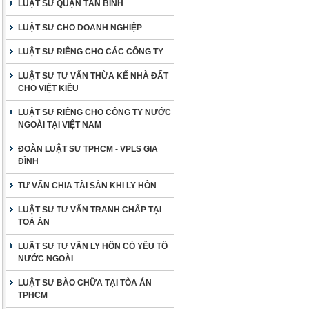
LUẬT SƯ QUẬN TÂN BÌNH
LUẬT SƯ CHO DOANH NGHIỆP
LUẬT SƯ RIÊNG CHO CÁC CÔNG TY
LUẬT SƯ TƯ VẤN THỪA KẾ NHÀ ĐẤT
CHO VIỆT KIỀU
LUẬT SƯ RIÊNG CHO CÔNG TY NƯỚC
NGOÀI TẠI VIỆT NAM
ĐOÀN LUẬT SƯ TPHCM - VPLS GIA
ĐÌNH
TƯ VẤN CHIA TÀI SẢN KHI LY HÔN
LUẬT SƯ TƯ VẤN TRANH CHẤP TẠI
TOÀ ÁN
LUẬT SƯ TƯ VẤN LY HÔN CÓ YẾU TỐ
NƯỚC NGOÀI
LUẬT SƯ BÀO CHỮA TẠI TÒA ÁN
TPHCM