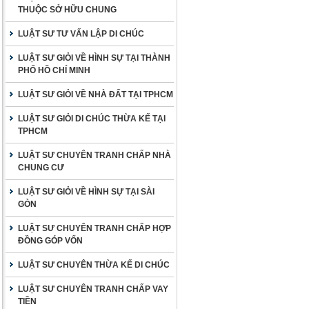
THUỘC SỞ HỮU CHUNG
LUẬT SƯ TƯ VẤN LẬP DI CHÚC
LUẬT SƯ GIỎI VỀ HÌNH SỰ TẠI THÀNH
PHỐ HỒ CHÍ MINH
LUẬT SƯ GIỎI VỀ NHÀ ĐẤT TẠI TPHCM
LUẬT SƯ GIỎI DI CHÚC THỪA KẾ TẠI
TPHCM
LUẬT SƯ CHUYÊN TRANH CHẤP NHÀ
CHUNG CƯ
LUẬT SƯ GIỎI VỀ HÌNH SỰ TẠI SÀI
GÒN
LUẬT SƯ CHUYÊN TRANH CHẤP HỢP
ĐỒNG GÓP VỐN
LUẬT SƯ CHUYÊN THỪA KẾ DI CHÚC
LUẬT SƯ CHUYÊN TRANH CHẤP VAY
TIỀN