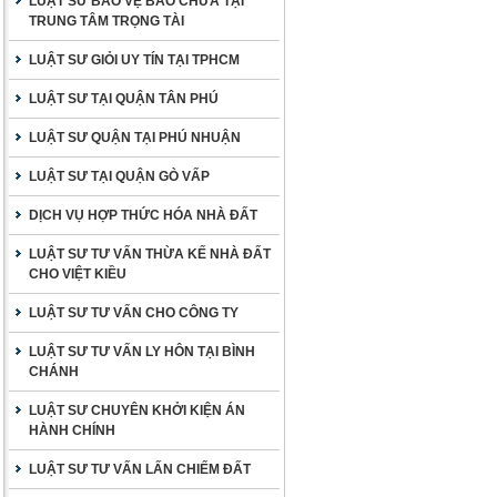
LUẬT SƯ BẢO VỆ BÀO CHỮA TẠI
TRUNG TÂM TRỌNG TÀI
LUẬT SƯ GIỎI UY TÍN TẠI TPHCM
LUẬT SƯ TẠI QUẬN TÂN PHÚ
LUẬT SƯ QUẬN TẠI PHÚ NHUẬN
LUẬT SƯ TẠI QUẬN GÒ VẤP
DỊCH VỤ HỢP THỨC HÓA NHÀ ĐẤT
LUẬT SƯ TƯ VẤN THỪA KẾ NHÀ ĐẤT
CHO VIỆT KIỀU
LUẬT SƯ TƯ VẤN CHO CÔNG TY
LUẬT SƯ TƯ VẤN LY HÔN TẠI BÌNH
CHÁNH
LUẬT SƯ CHUYÊN KHỞI KIỆN ÁN
HÀNH CHÍNH
LUẬT SƯ TƯ VẤN LẤN CHIẾM ĐẤT