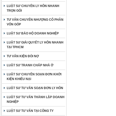
LUẬT SƯ CHUYÊN LY HÔN NHANH
TRỌN GÓI
TƯ VẤN CHUYỂN NHƯỢNG CỔ PHẦN
VỐN GÓP
LUẬT SƯ BẢO HỘ DOANH NGHIỆP
LUẬT SƯ GIẢI QUYẾT LY HÔN NHANH
TẠI TPHCM
TƯ VẤN KIỆN ĐÒI NỢ
LUẬT SƯ TRANH CHẤP NHÀ Ở
LUẬT SƯ CHUYÊN SOẠN ĐƠN KHỞI
KIỆN KHIẾU NẠI
LUẬT SƯ TƯ VẤN SOẠN ĐƠN LY HÔN
LUẬT SƯ TƯ VẤN THÀNH LẬP DOANH
NGHIỆP
LUẬT SƯ TƯ VẤN TẠI CÔNG TY