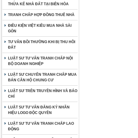
THỪA KẾ NHÀ ĐẤT TẠI BIÊN HÒA
TRANH CHẤP HỢP ĐỒNG THUÊ NHÀ
ĐIỀU KIỆN VIỆT KIỀU MUA NHÀ SÀI
GÒN
TƯ VẤN BỒI THƯỜNG KHI BỊ THU HỒI
ĐẤT
LUẬT SƯ TƯ VẤN TRANH CHẤP NỘI
BỘ DOANH NGHIỆP
LUẬT SƯ CHUYÊN TRANH CHẤP MUA
BÁN CĂN HỘ CHUNG CƯ
LUẬT SƯ TRÊN TRUYỀN HÌNH VÀ BÁO
CHÍ
LUẬT SƯ TƯ VẤN ĐĂNG KÝ NHÃN
HIỆU LOGO ĐỘC QUYỀN
LUẬT SƯ TƯ VẤN TRANH CHẤP LAO
ĐỘNG