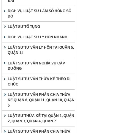
ĐAI
DỊCH VỤ LUẬT SƯ LÀM SỔ HỒNG SỔ
ĐỎ
LUẬT SƯ TỐ TỤNG
DỊCH VỤ LUẬT SƯ LY HÔN NHANH
LUẬT SƯ TƯ VẤN LY HÔN TẠI QUẬN 5,
QUẬN 11
LUẬT SƯ TƯ VẤN NGHĨA VỤ CẤP
DƯỠNG
LUẬT SƯ TƯ VẤN THỪA KẾ THEO DI
CHÚC
LUẬT SƯ TƯ VẤN PHÂN CHIA THỪA
KẾ QUẬN 6, QUẬN 11, QUẬN 10, QUẬN
5
LUẬT SƯ THỪA KẾ TẠI QUẬN 1, QUẬN
2, QUẬN 3, QUẬN 4, QUẬN 7
LUẬT SƯ TƯ VẤN PHÂN CHIA THỪA