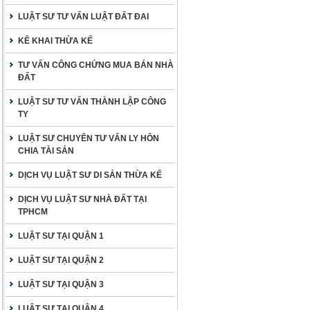
LUẬT SƯ TƯ VẤN LUẬT ĐẤT ĐAI
KÊ KHAI THỪA KẾ
TƯ VẤN CÔNG CHỨNG MUA BÁN NHÀ
ĐẤT
LUẬT SƯ TƯ VẤN THÀNH LẬP CÔNG
TY
LUẬT SƯ CHUYÊN TƯ VẤN LY HÔN
CHIA TÀI SẢN
DỊCH VỤ LUẬT SƯ DI SẢN THỪA KẾ
DỊCH VỤ LUẬT SƯ NHÀ ĐẤT TẠI
TPHCM
LUẬT SƯ TẠI QUẬN 1
LUẬT SƯ TẠI QUẬN 2
LUẬT SƯ TẠI QUẬN 3
LUẬT SƯ TẠI QUẬN 4