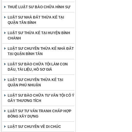
THUÊ LUẬT SƯ BÀO CHỮA HÌNH SỰ
LUẬT SƯ NHÀ ĐẤT THỪA KẾ TẠI
QUẬN TÂN BÌNH
LUẬT SƯ THỪA KẾ TẠI HUYỆN BÌNH
CHÁNH
LUẬT SƯ CHUYÊN THỪA KẾ NHÀ ĐẤT
TẠI QUẬN BÌNH TÂN
LUẬT SƯ BÀO CHỮA TỘI LÀM CON
DẤU, TÀI LIỆU, HỒ SƠ GIẢ
LUẬT SƯ CHUYÊN THỪA KẾ TẠI
QUẬN PHÚ NHUẬN
LUẬT SƯ BÀO CHỮA TƯ VẤN TỘI CỐ Ý
GÂY THƯƠNG TÍCH
LUẬT SƯ TƯ VẤN TRANH CHẤP HỢP
ĐỒNG XÂY DỰNG
LUẬT SƯ CHUYÊN VỀ DI CHÚC