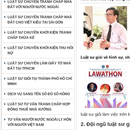
LUẬT SƯ CHUYÊN TRANH CHẤP NHÀ
ĐẤT VỚI NGƯỜI NƯỚC NGOÀI
LUẬT SƯ CHUYÊN TRANH CHẤP NHÀ
ĐẤT CHO VIỆT KIỀU TẠI SÀI GÒN
LUẬT SƯ CHUYÊN KHỞI KIỆN TRANH
CHẤP THỪA KẾ
LUẬT SƯ CHUYÊN KHỞI KIỆN THU HỒI
NỢ
Luật sư giỏi về hình sự, nhà
LUẬT SƯ CHUYÊN LÀM GIẤY TỜ NHÀ
ĐẤT TẠI TPHCM
LUẬT SƯ GIỎI TẠI THÀNH PHỐ HỒ CHÍ
MINH
DỊCH VỤ SANG TÊN SỔ ĐỎ SỔ HỒNG
LUẬT SƯ TƯ VẤN TRANH CHẤP HỢP
ĐỒNG THUÊ NHÀ XƯỞNG
luật sư giỏi làm việc trên
TƯ VẤN NGƯỜI NƯỚC NGOÀI LY HÔN
2. Đội ngũ luật sư 
VỚI NGƯỜI VIỆT NAM