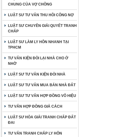
CHUNG CỦA VỢ CHỒNG
LUẬT SƯ TƯ VẤN THU HỒI CÔNG NỢ
LUẬT SƯ CHUYÊN GIẢI QUYẾT TRANH
CHẤP
LUẬT SƯ LÀM LY HÔN NHANH TẠI
TPHCM
TƯ VẤN KIỆN ĐÒI LẠI NHÀ CHO Ở
NHỜ
LUẬT SƯ TƯ VẤN KIỆN ĐÒI NHÀ
LUẬT SƯ TƯ VẤN MUA BÁN NHÀ ĐẤT
LUẬT SƯ TƯ VẤN HỢP ĐỒNG VÔ HIỆU
TƯ VẤN HỢP ĐỒNG GIẢ CÁCH
LUẬT SƯ HÒA GIẢI TRANH CHẤP ĐẤT
ĐAI
TƯ VẤN TRANH CHẤP LY HÔN