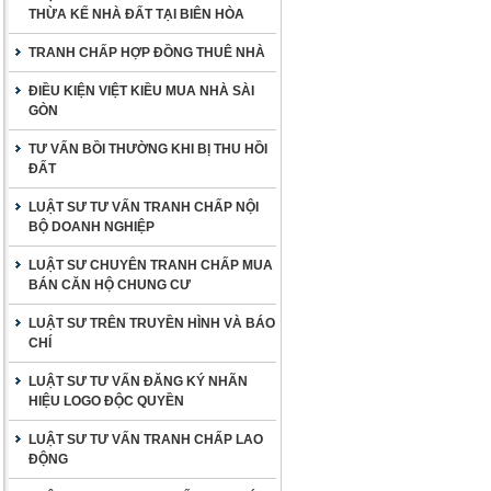
THỪA KẾ NHÀ ĐẤT TẠI BIÊN HÒA
TRANH CHẤP HỢP ĐỒNG THUÊ NHÀ
ĐIỀU KIỆN VIỆT KIỀU MUA NHÀ SÀI
GÒN
TƯ VẤN BỒI THƯỜNG KHI BỊ THU HỒI
ĐẤT
LUẬT SƯ TƯ VẤN TRANH CHẤP NỘI
BỘ DOANH NGHIỆP
LUẬT SƯ CHUYÊN TRANH CHẤP MUA
BÁN CĂN HỘ CHUNG CƯ
LUẬT SƯ TRÊN TRUYỀN HÌNH VÀ BÁO
CHÍ
LUẬT SƯ TƯ VẤN ĐĂNG KÝ NHÃN
HIỆU LOGO ĐỘC QUYỀN
LUẬT SƯ TƯ VẤN TRANH CHẤP LAO
ĐỘNG