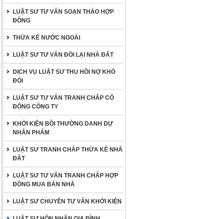
LUẬT SƯ TƯ VẤN SOẠN THẢO HỢP
ĐỒNG
THỪA KẾ NƯỚC NGOÀI
LUẬT SƯ TƯ VẤN ĐÒI LẠI NHÀ ĐẤT
DỊCH VỤ LUẬT SƯ THU HỒI NỢ KHÓ
ĐÒI
LUẬT SƯ TƯ VẤN TRANH CHẤP CỔ
ĐÔNG CÔNG TY
KHỞI KIỆN BỒI THƯỜNG DANH DỰ
NHÂN PHẨM
LUẬT SƯ TRANH CHẤP THỪA KẾ NHÀ
ĐẤT
LUẬT SƯ TƯ VẤN TRANH CHẤP HỢP
ĐỒNG MUA BÁN NHÀ
LUẬT SƯ CHUYÊN TƯ VẤN KHỞI KIỆN
LUẬT SƯ HÔN NHÂN GIA ĐÌNH