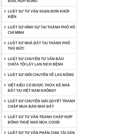
BẢN, HỢP ĐỒNG
LUẬT SƯ TƯ VẤN SOẠN ĐƠN KHỞI
KIỆN
LUẬT SƯ HÌNH SỰ TẠI THÀNH PHỐ HỒ
CHÍ MINH
LUẬT SƯ NHÀ ĐẤT TẠI THÀNH PHỐ
THỦ ĐỨC
LUẬT SƯ CHUYÊN TƯ VẤN BÀO
CHỮA TỘI LÂY LAN DỊCH BỆNH
LUẬT SƯ GIỎI CHUYÊN VỀ LAO ĐỘNG
VIỆT KIỀU CÓ ĐƯỢC THỪA KẾ NHÀ
ĐẤT TẠI VIỆT NAM KHÔNG?
LUẬT SƯ CHUYÊN GIẢI QUYẾT TRANH
CHẤP MUA BÁN NHÀ ĐẤT
LUẬT SƯ TƯ VẤN TRANH CHẤP HỢP
ĐỒNG THUÊ NHÀ MÙA COVID
LUẬT SƯ TƯ VẤN PHÂN CHIA TÀI SẢN