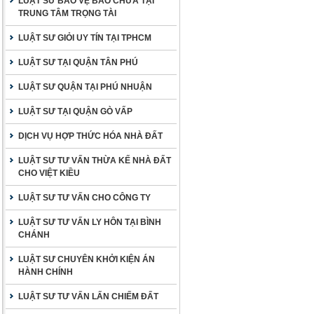
LUẬT SƯ BẢO VỆ BÀO CHỮA TẠI
TRUNG TÂM TRỌNG TÀI
LUẬT SƯ GIỎI UY TÍN TẠI TPHCM
LUẬT SƯ TẠI QUẬN TÂN PHÚ
LUẬT SƯ QUẬN TẠI PHÚ NHUẬN
LUẬT SƯ TẠI QUẬN GÒ VẤP
DỊCH VỤ HỢP THỨC HÓA NHÀ ĐẤT
LUẬT SƯ TƯ VẤN THỪA KẾ NHÀ ĐẤT
CHO VIỆT KIỀU
LUẬT SƯ TƯ VẤN CHO CÔNG TY
LUẬT SƯ TƯ VẤN LY HÔN TẠI BÌNH
CHÁNH
LUẬT SƯ CHUYÊN KHỞI KIỆN ÁN
HÀNH CHÍNH
LUẬT SƯ TƯ VẤN LẤN CHIẾM ĐẤT