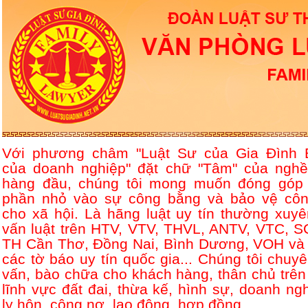
Với phương châm "Luật Sư của Gia Đình 
của doanh nghiệp" đặt chữ "Tâm" của nghề
hàng đầu, chúng tôi mong muốn đóng góp
phần nhỏ vào sự công bằng và bảo vệ côn
cho xã hội. Là hãng luật uy tín thường xuyê
vấn luật trên HTV, VTV, THVL, ANTV, VTC, S
TH Cần Thơ, Đồng Nai, Bình Dương, VOH và 
các tờ báo uy tín quốc gia... Chúng tôi chuyê
vấn, bào chữa cho khách hàng, thân chủ trên
lĩnh vực đất đai, thừa kế, hình sự, doanh ngh
ly hôn, công nợ, lao động, hợp đồng....