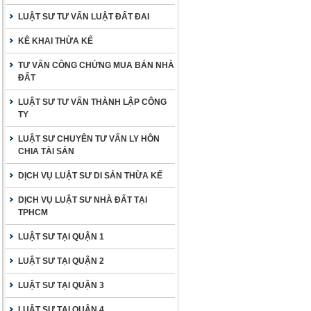
LUẬT SƯ TƯ VẤN LUẬT ĐẤT ĐAI
KÊ KHAI THỪA KẾ
TƯ VẤN CÔNG CHỨNG MUA BÁN NHÀ
ĐẤT
LUẬT SƯ TƯ VẤN THÀNH LẬP CÔNG
TY
LUẬT SƯ CHUYÊN TƯ VẤN LY HÔN
CHIA TÀI SẢN
DỊCH VỤ LUẬT SƯ DI SẢN THỪA KẾ
DỊCH VỤ LUẬT SƯ NHÀ ĐẤT TẠI
TPHCM
LUẬT SƯ TẠI QUẬN 1
LUẬT SƯ TẠI QUẬN 2
LUẬT SƯ TẠI QUẬN 3
LUẬT SƯ TẠI QUẬN 4