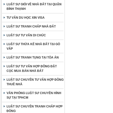
LUẬT SƯ GIỎI VỀ NHÀ ĐẤT TẠI QUẬN
BÌNH THẠNH
TƯ VẤN DU HỌC XIN VISA
LUẬT SƯ TRANH CHẤP NHÀ ĐẤT
LUẬT SƯ TƯ VẤN DI CHÚC
LUẬT SƯ THỪA KẾ NHÀ ĐẤT TẠI GÒ
VẤP
LUẬT SƯ TRANH TỤNG TẠI TÒA ÁN
LUẬT SƯ TƯ VẤN HỢP ĐỒNG ĐẶT
CỌC MUA BÁN NHÀ ĐẤT
LUẬT SƯ CHUYÊN TƯ VẤN HỢP ĐỒNG
THUÊ NHÀ
VĂN PHÒNG LUẬT SƯ CHUYÊN HÌNH
SỰ TẠI TPHCM
LUẬT SƯ CHUYÊN TRANH CHẤP HỢP
ĐỒNG