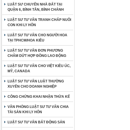
LUẬT SƯ CHUYÊN NHÀ ĐẤT TẠI
QUẬN 6, BÌNH TÂN, BÌNH CHÁNH
LUẬT SƯ TƯ VẤN TRANH CHẤP NUÔI
CON KHI LY HÔN
LUẬT SƯ TƯ VẤN CHO NGƯỜI HOA
TẠI TPHCM/HOA KIỀU
LUẬT SƯ TƯ VẤN ĐƠN PHƯƠNG
CHẤM DỨT HỢP ĐỒNG LAO ĐỘNG
LUẬT SƯ TƯ VẤN CHO VIỆT KIỀU ÚC,
MỸ, CANADA
LUẬT SƯ TƯ VẤN LUẬT THƯỜNG
XUYÊN CHO DOANH NGHIỆP
CÔNG CHỨNG KHAI NHẬN THỪA KẾ
VĂN PHÒNG LUẬT SƯ TƯ VẤN CHIA
TÀI SẢN KHI LY HÔN
LUẬT SƯ TƯ VẤN BẤT ĐỘNG SẢN