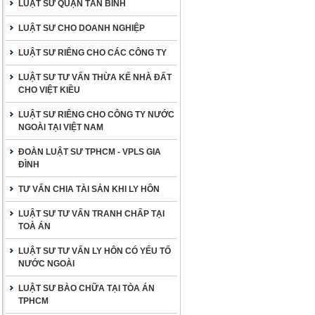
LUẬT SƯ QUẬN TÂN BÌNH
LUẬT SƯ CHO DOANH NGHIỆP
LUẬT SƯ RIÊNG CHO CÁC CÔNG TY
LUẬT SƯ TƯ VẤN THỪA KẾ NHÀ ĐẤT
CHO VIỆT KIỀU
LUẬT SƯ RIÊNG CHO CÔNG TY NƯỚC
NGOÀI TẠI VIỆT NAM
ĐOÀN LUẬT SƯ TPHCM - VPLS GIA
ĐÌNH
TƯ VẤN CHIA TÀI SẢN KHI LY HÔN
LUẬT SƯ TƯ VẤN TRANH CHẤP TẠI
TOÀ ÁN
LUẬT SƯ TƯ VẤN LY HÔN CÓ YẾU TỐ
NƯỚC NGOÀI
LUẬT SƯ BÀO CHỮA TẠI TÒA ÁN
TPHCM