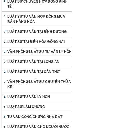
LUẬT SƯ CHUYÊN HỢP ĐỒNG KINH
TẾ
LUẬT SƯ TƯ VẤN HỢP ĐỒNG MUA
BÁN HÀNG HÓA
LUẬT SƯ TƯ VẤN TẠI BÌNH DƯƠNG
LUẬT SƯ TẠI BIÊN HÒA ĐỒNG NAI
VĂN PHÒNG LUẬT SƯ TƯ VẤN LY HÔN
LUẬT SƯ TƯ VẤN TẠI LONG AN
LUẬT SƯ TƯ VẤN TẠI CẦN THƠ
VĂN PHÒNG LUẬT SƯ CHUYÊN THỪA
KẾ
LUẬT SƯ TƯ VẤN LY HÔN
LUẬT SƯ LÀM CHỨNG
TƯ VẤN CÔNG CHỨNG NHÀ ĐẤT
LUẬT SƯ TƯ VẤN CHO NGƯỜI NƯỚC