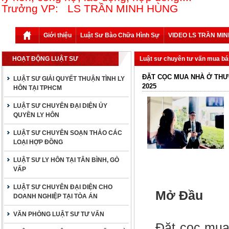
Trưởng VP: LS TRẦN MINH HÙNG
Giới thiệu
Luật Sư Bào Chữa Hình Sự
VIDEO LS TRẦN MI
HOẠT ĐỘNG LUẬT SƯ
Luật sư chuyên tư vấn mua bá
ĐẶT CỌC MUA NHÀ Ở THƯ
LUẬT SƯ GIẢI QUYẾT THUẬN TÌNH LY
2025
HÔN TẠI TPHCM
LUẬT SƯ CHUYÊN ĐẠI DIỆN ỦY
QUYỀN LY HÔN
LUẬT SƯ CHUYÊN SOẠN THẢO CÁC
LOẠI HỢP ĐỒNG
LUẬT SƯ LY HÔN TẠI TÂN BÌNH, GÒ
VẤP
LUẬT SƯ CHUYÊN ĐẠI DIỆN CHO
Mở Đầu
DOANH NGHIỆP TẠI TÒA ÁN
VĂN PHÒNG LUẬT SƯ TƯ VẤN
Đặt cọc mua