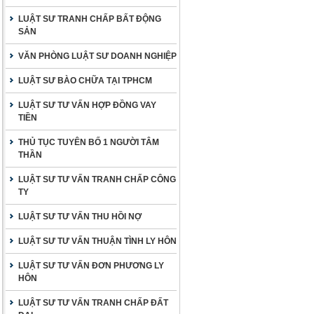
LUẬT SƯ TRANH CHẤP BẤT ĐỘNG
SẢN
VĂN PHÒNG LUẬT SƯ DOANH NGHIỆP
LUẬT SƯ BÀO CHỮA TẠI TPHCM
LUẬT SƯ TƯ VẤN HỢP ĐỒNG VAY
TIỀN
THỦ TỤC TUYÊN BỐ 1 NGƯỜI TÂM
THẦN
LUẬT SƯ TƯ VẤN TRANH CHẤP CÔNG
TY
LUẬT SƯ TƯ VẤN THU HỒI NỢ
LUẬT SƯ TƯ VẤN THUẬN TÌNH LY HÔN
LUẬT SƯ TƯ VẤN ĐƠN PHƯƠNG LY
HÔN
LUẬT SƯ TƯ VẤN TRANH CHẤP ĐẤT