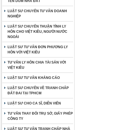
TÊN DÙM NHÀ ĐẤT
LUẬT SƯ CHUYÊN TƯ VẤN DOANH
NGHIỆP
LUẬT SƯ CHUYÊN THUẬN TÌNH LY
HÔN CHO VIỆT KIỀU, NGƯỜI NƯỚC
NGOÀI
LUẬT SƯ TƯ VẤN ĐƠN PHƯƠNG LY
HÔN VỚI VIỆT KIỀU
TƯ VẤN LY HÔN CHIA TÀI SẢN VỚI
VIỆT KIỀU
LUẬT SƯ TƯ VẤN KHÁNG CÁO
LUẬT SƯ CHUYÊN VỀ TRANH CHẤP
ĐẤT ĐAI TẠI TPHCM
LUẬT SƯ CHO CA SĨ, DIỄN VIÊN
TƯ VẤN THAY ĐỔI TRỤ SỞ, GIẤY PHÉP
CÔNG TY
LUẬT SƯ TƯ VẤN TRANH CHẤP NHÀ