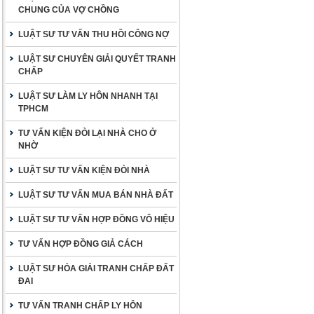
CHUNG CỦA VỢ CHỒNG
LUẬT SƯ TƯ VẤN THU HỒI CÔNG NỢ
LUẬT SƯ CHUYÊN GIẢI QUYẾT TRANH
CHẤP
LUẬT SƯ LÀM LY HÔN NHANH TẠI
TPHCM
TƯ VẤN KIỆN ĐÒI LẠI NHÀ CHO Ở
NHỜ
LUẬT SƯ TƯ VẤN KIỆN ĐÒI NHÀ
LUẬT SƯ TƯ VẤN MUA BÁN NHÀ ĐẤT
LUẬT SƯ TƯ VẤN HỢP ĐỒNG VÔ HIỆU
TƯ VẤN HỢP ĐỒNG GIẢ CÁCH
LUẬT SƯ HÒA GIẢI TRANH CHẤP ĐẤT
ĐAI
TƯ VẤN TRANH CHẤP LY HÔN