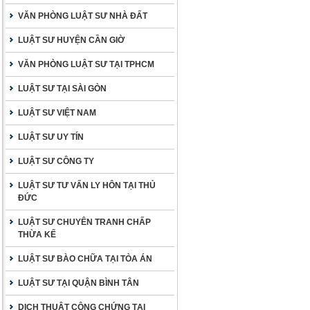
VĂN PHÒNG LUẬT SƯ NHÀ ĐẤT
LUẬT SƯ HUYỆN CẦN GIỜ
VĂN PHÒNG LUẬT SƯ TẠI TPHCM
LUẬT SƯ TẠI SÀI GÒN
LUẬT SƯ VIỆT NAM
LUẬT SƯ UY TÍN
LUẬT SƯ CÔNG TY
LUẬT SƯ TƯ VẤN LY HÔN TẠI THỦ
ĐỨC
LUẬT SƯ CHUYÊN TRANH CHẤP
THỪA KẾ
LUẬT SƯ BÀO CHỮA TẠI TÒA ÁN
LUẬT SƯ TẠI QUẬN BÌNH TÂN
DỊCH THUẬT CÔNG CHỨNG TẠI