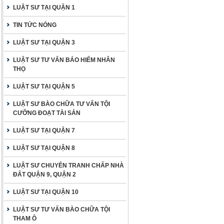
LUẬT SƯ TẠI QUẬN 1
TIN TỨC NÓNG
LUẬT SƯ TẠI QUẬN 3
LUẬT SƯ TƯ VẤN BẢO HIỂM NHÂN
THỌ
LUẬT SƯ TẠI QUẬN 5
LUẬT SƯ BÀO CHỮA TƯ VẤN TỘI
CƯỠNG ĐOẠT TÀI SẢN
LUẬT SƯ TẠI QUẬN 7
LUẬT SƯ TẠI QUẬN 8
LUẬT SƯ CHUYÊN TRANH CHẤP NHÀ
ĐẤT QUẬN 9, QUẬN 2
LUẬT SƯ TẠI QUẬN 10
LUẬT SƯ TƯ VẤN BÀO CHỮA TỘI
THAM Ô