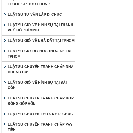
THUỘC SỞ HỮU CHUNG
LUẬT SƯ TƯ VẤN LẬP DI CHÚC
LUẬT SƯ GIỎI VỀ HÌNH SỰ TẠI THÀNH
PHỐ HỒ CHÍ MINH
LUẬT SƯ GIỎI VỀ NHÀ ĐẤT TẠI TPHCM
LUẬT SƯ GIỎI DI CHÚC THỪA KẾ TẠI
TPHCM
LUẬT SƯ CHUYÊN TRANH CHẤP NHÀ
CHUNG CƯ
LUẬT SƯ GIỎI VỀ HÌNH SỰ TẠI SÀI
GÒN
LUẬT SƯ CHUYÊN TRANH CHẤP HỢP
ĐỒNG GÓP VỐN
LUẬT SƯ CHUYÊN THỪA KẾ DI CHÚC
LUẬT SƯ CHUYÊN TRANH CHẤP VAY
TIỀN