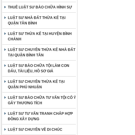
THUÊ LUẬT SƯ BÀO CHỮA HÌNH SỰ
LUẬT SƯ NHÀ ĐẤT THỪA KẾ TẠI
QUẬN TÂN BÌNH
LUẬT SƯ THỪA KẾ TẠI HUYỆN BÌNH
CHÁNH
LUẬT SƯ CHUYÊN THỪA KẾ NHÀ ĐẤT
TẠI QUẬN BÌNH TÂN
LUẬT SƯ BÀO CHỮA TỘI LÀM CON
DẤU, TÀI LIỆU, HỒ SƠ GIẢ
LUẬT SƯ CHUYÊN THỪA KẾ TẠI
QUẬN PHÚ NHUẬN
LUẬT SƯ BÀO CHỮA TƯ VẤN TỘI CỐ Ý
GÂY THƯƠNG TÍCH
LUẬT SƯ TƯ VẤN TRANH CHẤP HỢP
ĐỒNG XÂY DỰNG
LUẬT SƯ CHUYÊN VỀ DI CHÚC