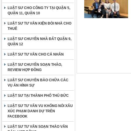
LUẬT SƯ CHO CÔNG TY TẠI QUẬN 5,
QUẬN 11, QUẬN 10
LUẬT SƯ TƯ VẤN KIỆN ĐÒI NHÀ CHO
THUÊ
LUẬT SƯ CHUYÊN NHÀ ĐẤT QUẬN 9,
QUẬN 12
LUẬT SƯ TƯ VẤN CHO CÁ NHÂN
LUẬT SƯ CHUYÊN SOẠN THẢO,
REVIEW HỢP ĐỒNG
LUẬT SƯ CHUYÊN BÀO CHỮA CÁC
VỤ ÁN HÌNH SỰ
LUẬT SƯ TẠI THÀNH PHỐ THỦ ĐỨC
LUẬT SƯ TƯ VẤN VU KHỐNG NÓI XẤU
XÚC PHẠM DANH DỰ TRÊN
FACEBOOK
LUẬT SƯ TƯ VẤN SOẠN THẢO VĂN