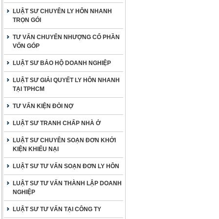
LUẬT SƯ CHUYÊN LY HÔN NHANH
TRỌN GÓI
TƯ VẤN CHUYỂN NHƯỢNG CỔ PHẦN
VỐN GÓP
LUẬT SƯ BẢO HỘ DOANH NGHIỆP
LUẬT SƯ GIẢI QUYẾT LY HÔN NHANH
TẠI TPHCM
TƯ VẤN KIỆN ĐÒI NỢ
LUẬT SƯ TRANH CHẤP NHÀ Ở
LUẬT SƯ CHUYÊN SOẠN ĐƠN KHỞI
KIỆN KHIẾU NẠI
LUẬT SƯ TƯ VẤN SOẠN ĐƠN LY HÔN
LUẬT SƯ TƯ VẤN THÀNH LẬP DOANH
NGHIỆP
LUẬT SƯ TƯ VẤN TẠI CÔNG TY