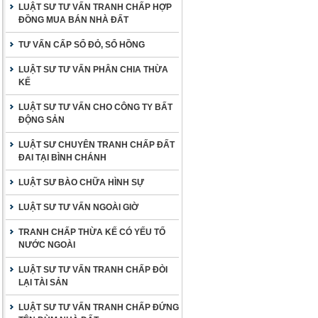
LUẬT SƯ TƯ VẤN TRANH CHẤP HỢP
ĐỒNG MUA BÁN NHÀ ĐẤT
TƯ VẤN CẤP SỔ ĐỎ, SỔ HỒNG
LUẬT SƯ TƯ VẤN PHÂN CHIA THỪA
KẾ
LUẬT SƯ TƯ VẤN CHO CÔNG TY BẤT
ĐỘNG SẢN
LUẬT SƯ CHUYÊN TRANH CHẤP ĐẤT
ĐAI TẠI BÌNH CHÁNH
LUẬT SƯ BÀO CHỮA HÌNH SỰ
LUẬT SƯ TƯ VẤN NGOÀI GIỜ
TRANH CHẤP THỪA KẾ CÓ YẾU TỐ
NƯỚC NGOÀI
LUẬT SƯ TƯ VẤN TRANH CHẤP ĐÒI
LẠI TÀI SẢN
LUẬT SƯ TƯ VẤN TRANH CHẤP ĐỨNG