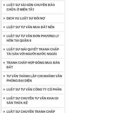
LUẬT SƯ SÀI GÒN CHUYÊN BÀO
CHỮA Ở MIỀN TÂY
DỊCH VỤ LUẬT SƯ ĐÒI NỢ
LUẬT SƯ TƯ VẤN MUA ĐẤT NỀN
LUẬT SƯ TƯ VẤN ĐƠN PHƯƠNG LY
HÔN TẠI QUẬN 6
LUẬT SƯ GIẢI QUYẾT TRANH CHẤP
TÀI SẢN VỚI NGƯỜI NƯỚC NGOÀI
TRANH CHẤP HỢP ĐỒNG MUA BÁN
ĐẤT
TƯ VẤN THÀNH LẬP CHI NHÁNH VĂN
PHÒNG ĐẠI DIỆN
LUẬT SƯ TƯ VẤN CÔNG TY CỔ PHẦN
LUẬT SƯ CHUYÊN TƯ VẤN KHAI DI
SẢN THỪA KẾ
LUẬT SƯ CHUYÊN TRANH CHẤP