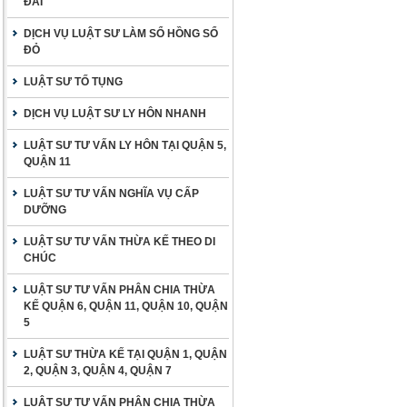
ĐAI
DỊCH VỤ LUẬT SƯ LÀM SỔ HỒNG SỔ
ĐỎ
LUẬT SƯ TỐ TỤNG
DỊCH VỤ LUẬT SƯ LY HÔN NHANH
LUẬT SƯ TƯ VẤN LY HÔN TẠI QUẬN 5,
QUẬN 11
LUẬT SƯ TƯ VẤN NGHĨA VỤ CẤP
DƯỠNG
LUẬT SƯ TƯ VẤN THỪA KẾ THEO DI
CHÚC
LUẬT SƯ TƯ VẤN PHÂN CHIA THỪA
KẾ QUẬN 6, QUẬN 11, QUẬN 10, QUẬN
5
LUẬT SƯ THỪA KẾ TẠI QUẬN 1, QUẬN
2, QUẬN 3, QUẬN 4, QUẬN 7
LUẬT SƯ TƯ VẤN PHÂN CHIA THỪA