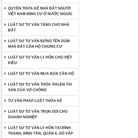
QUYỀN THỪA KẾ NHÀ ĐẤT NGƯỜI
VIỆT NAM ĐỊNH CƯ Ở NƯỚC NGOÀI
LUẬT SƯ TƯ VẤN TẶNG CHO NHÀ
ĐẤT
LUẬT SƯ TƯ VẤN ĐỨNG TÊN DÙM
NHÀ ĐẤT CĂN HỘ CHUNG CƯ
LUẬT SƯ TƯ VẤN LY HÔN CHO VIỆT
KIỀU
LUẬT SƯ TƯ VẤN MUA BÁN CĂN HỘ
LUẬT SƯ TƯ VẤN THỎA THUẬN TÀI
SẢN CỦA VỢ CHỒNG
TƯ VẤN PHÁP LUẬT THỪA KẾ
LUẬT SƯ TƯ VẤN TRỌN GÓI CHO
DOANH NGHIỆP
LUẬT SƯ TƯ VẤN LY HÔN TẠI BÌNH
THẠNH, BÌNH TÂN, QUẬN 6, GÒ VẤP