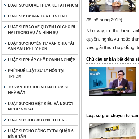
LUẬT SƯ GIỎI VỀ THỪA KẾ TẠI TPHCM
LUẬT SƯ TƯ VẤN LUẬT ĐẤT ĐAI
đổi bổ sung 2019)
LUẬT SƯ BẢO VỆ QUYỀN LỢI CHO BỊ
Như vậy, có thể hiểu tra
HẠI TRONG VỤ ÁN HÌNH SỰ
quyền, nghĩa vụ hoặc thự
LUẬT SƯ CHUYÊN TƯ VẤN CHIA TÀI
việc giải thích hợp đồng, t
SẢN SAU KHI LY HÔN
Chủ đầu tư bán bất động sả
LUẬT SƯ PHÁP CHẾ DOANH NGHIỆP
PHÍ THUÊ LUẬT SƯ LY HÔN TẠI
TPHCM
TƯ VẤN THỦ TỤC NHẬN THỪA KẾ
NHÀ ĐẤT
LUẬT SƯ CHO VIỆT KIỀU VÀ NGƯỜI
NƯỚC NGOÀI
Luật sư giỏi chuyên tư vấn
LUẬT SƯ GIỎI CHUYÊN TỐ TỤNG
LUẬT SƯ CHO CÔNG TY TẠI QUẬN 6,
BÌNH TÂN