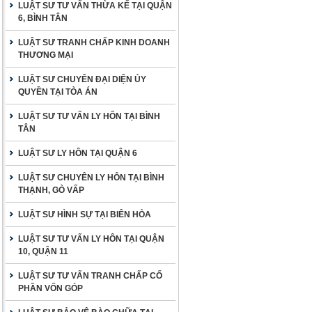
LUẬT SƯ TƯ VẤN THỪA KẾ TẠI QUẬN
6, BÌNH TÂN
LUẬT SƯ TRANH CHẤP KINH DOANH
THƯƠNG MẠI
LUẬT SƯ CHUYÊN ĐẠI DIỆN ỦY
QUYỀN TẠI TÒA ÁN
LUẬT SƯ TƯ VẤN LY HÔN TẠI BÌNH
TÂN
LUẬT SƯ LY HÔN TẠI QUẬN 6
LUẬT SƯ CHUYÊN LY HÔN TẠI BÌNH
THẠNH, GÒ VẤP
LUẬT SƯ HÌNH SỰ TẠI BIÊN HÒA
LUẬT SƯ TƯ VẤN LY HÔN TẠI QUẬN
10, QUẬN 11
LUẬT SƯ TƯ VẤN TRANH CHẤP CỐ
PHẦN VỐN GÓP