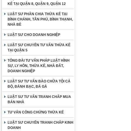
KẾ TẠI QUẬN 8, QUẬN 9, QUẬN 12
LUẬT SƯ PHÂN CHIA THỪA KẾ TẠI
BÌNH CHÁNH, TÂN PHÚ, BÌNH THẠNH,
NHÀ BÈ
LUẬT SƯ CHO DOANH NGHIỆP
LUẬT SƯ CHUYÊN TƯ VẤN THỪA KẾ
TẠI QUẬN 5
TỔNG ĐÀI TƯ VẤN PHÁP LUẬT HÌNH
SỰ, LY HÔN, THỪA KẾ, NHÀ ĐẤT,
DOANH NGHIỆP
LUẬT SƯ TƯ VẤN BÀO CHỮA TỘI CÁ
ĐỘ, ĐÁNH BẠC, ĐÁ GÀ
LUẬT SƯ TƯ VẤN TRANH CHẤP MUA
BÁN NHÀ
TƯ VẤN CÔNG CHỨNG THỪA KẾ
LUẬT SƯ CHUYÊN TRANH CHẤP KINH
DOANH