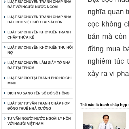
LUẬT SƯ CHUYÊN TRANH CHẤP NHÀ
ĐẤT VỚI NGƯỜI NƯỚC NGOÀI
nghĩa quan t
LUẬT SƯ CHUYÊN TRANH CHẤP NHÀ
cọc không c
ĐẤT CHO VIỆT KIỀU TẠI SÀI GÒN
LUẬT SƯ CHUYÊN KHỞI KIỆN TRANH
bán mà còn 
CHẤP THỪA KẾ
đồng mua bá
LUẬT SƯ CHUYÊN KHỞI KIỆN THU HỒI
NỢ
nghiêm túc t
LUẬT SƯ CHUYÊN LÀM GIẤY TỜ NHÀ
ĐẤT TẠI TPHCM
xảy ra vi ph
LUẬT SƯ GIỎI TẠI THÀNH PHỐ HỒ CHÍ
MINH
DỊCH VỤ SANG TÊN SỔ ĐỎ SỔ HỒNG
LUẬT SƯ TƯ VẤN TRANH CHẤP HỢP
Thế nào là tranh chấp hợ
ĐỒNG THUÊ NHÀ XƯỞNG
TƯ VẤN NGƯỜI NƯỚC NGOÀI LY HÔN
VỚI NGƯỜI VIỆT NAM