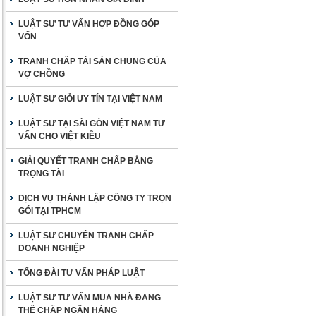
LUẬT SƯ TƯ VẤN HỢP ĐỒNG GÓP
VỐN
TRANH CHẤP TÀI SẢN CHUNG CỦA
VỢ CHỒNG
LUẬT SƯ GIỎI UY TÍN TẠI VIỆT NAM
LUẬT SƯ TẠI SÀI GÒN VIỆT NAM TƯ
VẤN CHO VIỆT KIỀU
GIẢI QUYẾT TRANH CHẤP BẰNG
TRỌNG TÀI
DỊCH VỤ THÀNH LẬP CÔNG TY TRỌN
GÓI TẠI TPHCM
LUẬT SƯ CHUYÊN TRANH CHẤP
DOANH NGHIỆP
TỔNG ĐÀI TƯ VẤN PHÁP LUẬT
LUẬT SƯ TƯ VẤN MUA NHÀ ĐANG
THẾ CHẤP NGÂN HÀNG