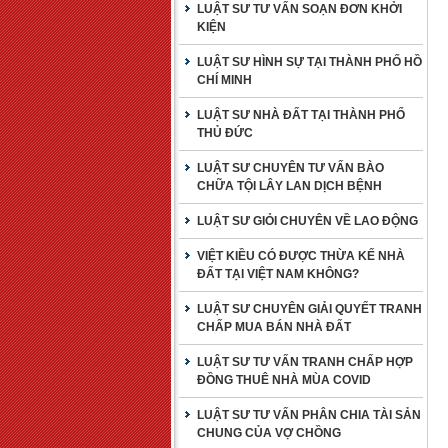
LUẬT SƯ TƯ VẤN SOẠN ĐƠN KHỞI
KIỆN
LUẬT SƯ HÌNH SỰ TẠI THÀNH PHỐ HỒ
CHÍ MINH
LUẬT SƯ NHÀ ĐẤT TẠI THÀNH PHỐ
THỦ ĐỨC
LUẬT SƯ CHUYÊN TƯ VẤN BÀO
CHỮA TỘI LÂY LAN DỊCH BỆNH
LUẬT SƯ GIỎI CHUYÊN VỀ LAO ĐỘNG
VIỆT KIỀU CÓ ĐƯỢC THỪA KẾ NHÀ
ĐẤT TẠI VIỆT NAM KHÔNG?
LUẬT SƯ CHUYÊN GIẢI QUYẾT TRANH
CHẤP MUA BÁN NHÀ ĐẤT
LUẬT SƯ TƯ VẤN TRANH CHẤP HỢP
ĐỒNG THUÊ NHÀ MÙA COVID
LUẬT SƯ TƯ VẤN PHÂN CHIA TÀI SẢN
CHUNG CỦA VỢ CHỒNG