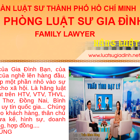
ủa Gia Đình Bạn, của
của nghề lên hàng đầu,
p một phần nhỏ vào sự
ho xã hội. Là hãng luật
ật trên HTV, VTV, THVL,
Thơ, Đồng Nai, Bình
uy tín quốc gia... Chúng
ho khách hàng, thân chủ
hừa kế, hình sự, doanh
g, hợp đồng....
HÙNG