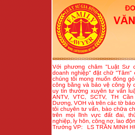
Với phương châm "Luật Sư c
doanh nghiệp" đặt chữ "Tâm" 
chúng tôi mong muốn đóng gó
công bằng và bảo vệ công lý c
uy tín thường xuyên tư vấn lu
ANTV, VTC, SCTV, TH Cần 
Dương, VOH và trên các tờ báo 
tôi chuyên tư vấn, bào chữa c
trên mọi lĩnh vực đất đai, t
nghiệp, ly hôn, công nợ, lao độn
Trưởng VP: LS TRẦN MINH 