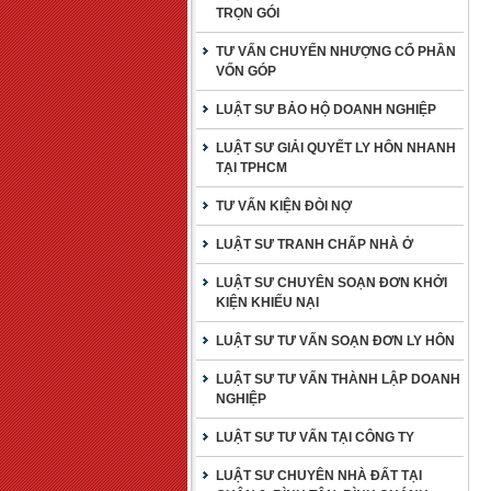
TRỌN GÓI
TƯ VẤN CHUYỂN NHƯỢNG CỔ PHẦN
VỐN GÓP
LUẬT SƯ BẢO HỘ DOANH NGHIỆP
LUẬT SƯ GIẢI QUYẾT LY HÔN NHANH
TẠI TPHCM
TƯ VẤN KIỆN ĐÒI NỢ
LUẬT SƯ TRANH CHẤP NHÀ Ở
LUẬT SƯ CHUYÊN SOẠN ĐƠN KHỞI
KIỆN KHIẾU NẠI
LUẬT SƯ TƯ VẤN SOẠN ĐƠN LY HÔN
LUẬT SƯ TƯ VẤN THÀNH LẬP DOANH
NGHIỆP
LUẬT SƯ TƯ VẤN TẠI CÔNG TY
LUẬT SƯ CHUYÊN NHÀ ĐẤT TẠI