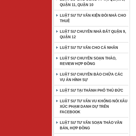
QUẬN 11, QUẬN 10
LUẬT SƯ TƯ VẤN KIỆN ĐÒI NHÀ CHO
THUÊ
LUẬT SƯ CHUYÊN NHÀ ĐẤT QUẬN 9,
QUẬN 12
LUẬT SƯ TƯ VẤN CHO CÁ NHÂN
LUẬT SƯ CHUYÊN SOẠN THẢO,
REVIEW HỢP ĐỒNG
LUẬT SƯ CHUYÊN BÀO CHỮA CÁC
VỤ ÁN HÌNH SỰ
LUẬT SƯ TẠI THÀNH PHỐ THỦ ĐỨC
LUẬT SƯ TƯ VẤN VU KHỐNG NÓI XẤU
XÚC PHẠM DANH DỰ TRÊN
FACEBOOK
LUẬT SƯ TƯ VẤN SOẠN THẢO VĂN
BẢN, HỢP ĐỒNG