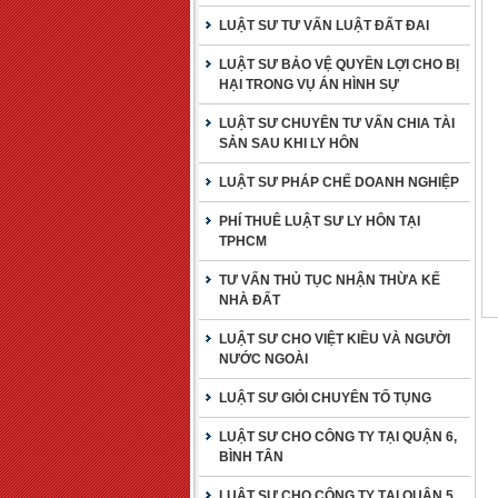
LUẬT SƯ TƯ VẤN LUẬT ĐẤT ĐAI
LUẬT SƯ BẢO VỆ QUYỀN LỢI CHO BỊ
HẠI TRONG VỤ ÁN HÌNH SỰ
LUẬT SƯ CHUYÊN TƯ VẤN CHIA TÀI
SẢN SAU KHI LY HÔN
LUẬT SƯ PHÁP CHẾ DOANH NGHIỆP
PHÍ THUÊ LUẬT SƯ LY HÔN TẠI
TPHCM
TƯ VẤN THỦ TỤC NHẬN THỪA KẾ
NHÀ ĐẤT
LUẬT SƯ CHO VIỆT KIỀU VÀ NGƯỜI
NƯỚC NGOÀI
LUẬT SƯ GIỎI CHUYÊN TỐ TỤNG
LUẬT SƯ CHO CÔNG TY TẠI QUẬN 6,
BÌNH TÂN
LUẬT SƯ CHO CÔNG TY TẠI QUẬN 5,