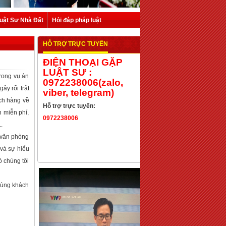
uật Sư Nhà Đất
Hỏi đáp pháp luật
HỖ TRỢ TRỰC TUYẾN
ĐIỆN THOẠI GẶP
LUẬT SƯ :
rong vụ án
0972238006(zalo,
ây rối trật
viber, telegram)
ách hàng về
Hỗ trợ trực tuyến:
n miễn phí,
0972238006
.
a văn phòng
và sự hiểu
ó chúng tôi
cùng khách