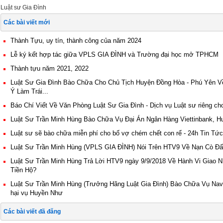
Luật sư Gia Đình
Các bài viết mới
Thành Tựu, uy tín, thành công của năm 2024
Lễ ký kết hợp tác giữa VPLS GIA ĐÌNH và Trường đại học mở TPHCM
Thành tựu năm 2021, 2022
Luật Sư Gia Đình Bào Chữa Cho Chủ Tịch Huyện Đồng Hòa - Phú Yên V
Ý Làm Trái...
Báo Chí Viết Về Văn Phòng Luật Sư Gia Đình - Dịch vụ Luật sư riêng ch
Luật Sư Trần Minh Hùng Bào Chữa Vụ Đại Án Ngân Hàng Viettinbank, 
Luật sư sẽ bào chữa miễn phí cho bố vợ chém chết con rể - 24h Tin Tức
Luật Sư Trần Minh Hùng (VPLS GIA ĐÌNH) Nói Trên HTV9 Về Nạn Cò Đấ
Luật Sư Trần Minh Hùng Trả Lời HTV9 ngày 9/9/2018 Về Hành Vi Giao 
Tiền Hộ?
Luật Sư Trần Minh Hùng (Trưởng Hãng Luật Gia Đình) Bào Chữa Vụ Navi
hại vụ Huyền Như
Các bài viết đã đăng