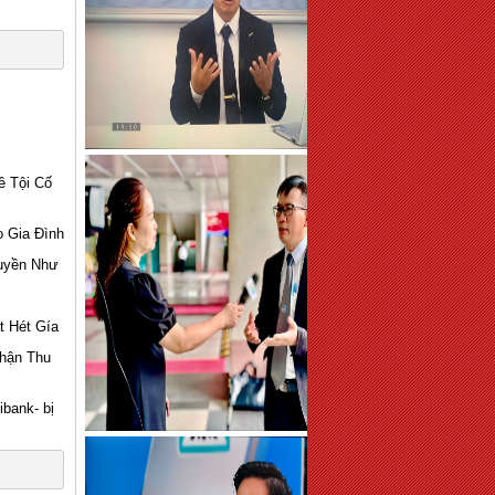
ề Tội Cố
o Gia Đình
Huyền Như
t Hét Gía
Nhận Thu
bank- bị