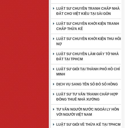
LUẬT SƯ CHUYÊN TRANH CHẤP NHÀ
ĐẤT CHO VIỆT KIỀU TẠI SÀI GÒN
LUẬT SƯ CHUYÊN KHỞI KIỆN TRANH
CHẤP THỪA KẾ
LUẬT SƯ CHUYÊN KHỞI KIỆN THU HỒI
NỢ
LUẬT SƯ CHUYÊN LÀM GIẤY TỜ NHÀ
ĐẤT TẠI TPHCM
LUẬT SƯ GIỎI TẠI THÀNH PHỐ HỒ CHÍ
MINH
DỊCH VỤ SANG TÊN SỔ ĐỎ SỔ HỒNG
LUẬT SƯ TƯ VẤN TRANH CHẤP HỢP
ĐỒNG THUÊ NHÀ XƯỞNG
TƯ VẤN NGƯỜI NƯỚC NGOÀI LY HÔN
VỚI NGƯỜI VIỆT NAM
LUẬT SƯ GIỎI VỀ THỪA KẾ TẠI TPHCM