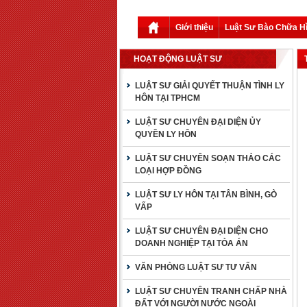
Giới thiệu
Luật Sư Bào Chữa H
HOẠT ĐỘNG LUẬT SƯ
LUẬT SƯ GIẢI QUYẾT THUẬN TÌNH LY
HÔN TẠI TPHCM
LUẬT SƯ CHUYÊN ĐẠI DIỆN ỦY
QUYỀN LY HÔN
LUẬT SƯ CHUYÊN SOẠN THẢO CÁC
LOẠI HỢP ĐỒNG
LUẬT SƯ LY HÔN TẠI TÂN BÌNH, GÒ
VẤP
LUẬT SƯ CHUYÊN ĐẠI DIỆN CHO
DOANH NGHIỆP TẠI TÒA ÁN
VĂN PHÒNG LUẬT SƯ TƯ VẤN
LUẬT SƯ CHUYÊN TRANH CHẤP NHÀ
ĐẤT VỚI NGƯỜI NƯỚC NGOÀI