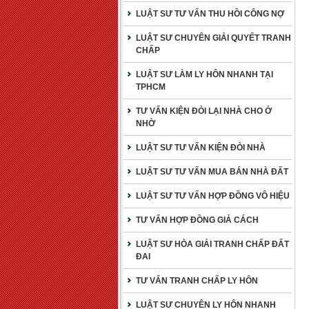
LUẬT SƯ TƯ VẤN THU HỒI CÔNG NỢ
LUẬT SƯ CHUYÊN GIẢI QUYẾT TRANH
CHẤP
LUẬT SƯ LÀM LY HÔN NHANH TẠI
TPHCM
TƯ VẤN KIỆN ĐÒI LẠI NHÀ CHO Ở
NHỜ
LUẬT SƯ TƯ VẤN KIỆN ĐÒI NHÀ
LUẬT SƯ TƯ VẤN MUA BÁN NHÀ ĐẤT
LUẬT SƯ TƯ VẤN HỢP ĐỒNG VÔ HIỆU
TƯ VẤN HỢP ĐỒNG GIẢ CÁCH
LUẬT SƯ HÒA GIẢI TRANH CHẤP ĐẤT
ĐAI
TƯ VẤN TRANH CHẤP LY HÔN
LUẬT SƯ CHUYÊN LY HÔN NHANH