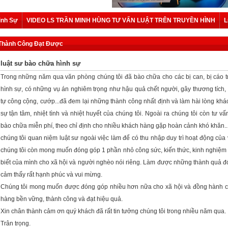
ình Sự
VIDEO LS TRẦN MINH HÙNG TƯ VẤN LUẬT TRÊN TRUYỀN HÌNH
L
Thành Công Đạt Được
luật sư bào chữa hình sự
Trong những năm qua văn phòng chúng tôi đã bào chữa cho các bị can, bị cáo t
hình sự, có những vụ án nghiêm trọng như hậu quả chết người, gây thương tích, g
tự công cộng, cướp...đã đem lại những thành công nhất định và làm hài lòng kh
sự tận tâm, nhiệt tình và nhiệt huyết của chúng tôi. Ngoài ra chúng tôi còn tư vấ
bào chữa miễn phí, theo chỉ định cho nhiều khách hàng gặp hoàn cảnh khó khăn...
chúng tôi quan niệm luật sư ngoài việc làm để có thu nhập duy trì hoạt động củ
chúng tôi còn mong muốn đóng góp 1 phần nhỏ công sức, kiến thức, kinh nghiệm 
biết của mình cho xã hội và người nghèo nói riêng. Làm được những thành quả đ
cảm thấy rất hạnh phúc và vui mừng.
Chúng tôi mong muốn được đóng góp nhiều hơn nữa cho xã hội và đồng hành 
hàng bền vững, thành công và đạt hiệu quả.
Xin chân thành cảm ơn quý khách đã rất tin tưởng chúng tôi trong nhiều năm qua.
Trân trọng.