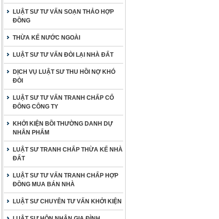
LUẬT SƯ TƯ VẤN SOẠN THẢO HỢP
ĐỒNG
THỪA KẾ NƯỚC NGOÀI
LUẬT SƯ TƯ VẤN ĐÒI LẠI NHÀ ĐẤT
DỊCH VỤ LUẬT SƯ THU HỒI NỢ KHÓ
ĐÒI
LUẬT SƯ TƯ VẤN TRANH CHẤP CỔ
ĐÔNG CÔNG TY
KHỞI KIỆN BỒI THƯỜNG DANH DỰ
NHÂN PHẨM
LUẬT SƯ TRANH CHẤP THỪA KẾ NHÀ
ĐẤT
LUẬT SƯ TƯ VẤN TRANH CHẤP HỢP
ĐỒNG MUA BÁN NHÀ
LUẬT SƯ CHUYÊN TƯ VẤN KHỞI KIỆN
LUẬT SƯ HÔN NHÂN GIA ĐÌNH