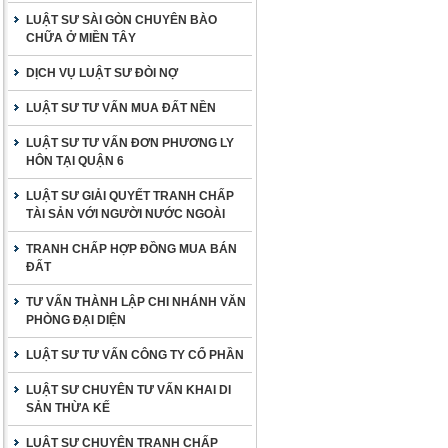
LUẬT SƯ SÀI GÒN CHUYÊN BÀO
CHỮA Ở MIỀN TÂY
DỊCH VỤ LUẬT SƯ ĐÒI NỢ
LUẬT SƯ TƯ VẤN MUA ĐẤT NỀN
LUẬT SƯ TƯ VẤN ĐƠN PHƯƠNG LY
HÔN TẠI QUẬN 6
LUẬT SƯ GIẢI QUYẾT TRANH CHẤP
TÀI SẢN VỚI NGƯỜI NƯỚC NGOÀI
TRANH CHẤP HỢP ĐỒNG MUA BÁN
ĐẤT
TƯ VẤN THÀNH LẬP CHI NHÁNH VĂN
PHÒNG ĐẠI DIỆN
LUẬT SƯ TƯ VẤN CÔNG TY CỔ PHẦN
LUẬT SƯ CHUYÊN TƯ VẤN KHAI DI
SẢN THỪA KẾ
LUẬT SƯ CHUYÊN TRANH CHẤP