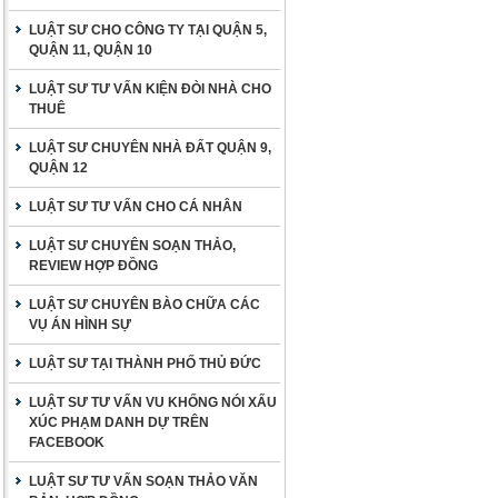
LUẬT SƯ CHO CÔNG TY TẠI QUẬN 5,
QUẬN 11, QUẬN 10
LUẬT SƯ TƯ VẤN KIỆN ĐÒI NHÀ CHO
THUÊ
LUẬT SƯ CHUYÊN NHÀ ĐẤT QUẬN 9,
QUẬN 12
LUẬT SƯ TƯ VẤN CHO CÁ NHÂN
LUẬT SƯ CHUYÊN SOẠN THẢO,
REVIEW HỢP ĐỒNG
LUẬT SƯ CHUYÊN BÀO CHỮA CÁC
VỤ ÁN HÌNH SỰ
LUẬT SƯ TẠI THÀNH PHỐ THỦ ĐỨC
LUẬT SƯ TƯ VẤN VU KHỐNG NÓI XẤU
XÚC PHẠM DANH DỰ TRÊN
FACEBOOK
LUẬT SƯ TƯ VẤN SOẠN THẢO VĂN