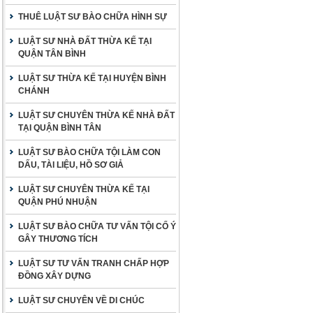
THUÊ LUẬT SƯ BÀO CHỮA HÌNH SỰ
LUẬT SƯ NHÀ ĐẤT THỪA KẾ TẠI
QUẬN TÂN BÌNH
LUẬT SƯ THỪA KẾ TẠI HUYỆN BÌNH
CHÁNH
LUẬT SƯ CHUYÊN THỪA KẾ NHÀ ĐẤT
TẠI QUẬN BÌNH TÂN
LUẬT SƯ BÀO CHỮA TỘI LÀM CON
DẤU, TÀI LIỆU, HỒ SƠ GIẢ
LUẬT SƯ CHUYÊN THỪA KẾ TẠI
QUẬN PHÚ NHUẬN
LUẬT SƯ BÀO CHỮA TƯ VẤN TỘI CỐ Ý
GÂY THƯƠNG TÍCH
LUẬT SƯ TƯ VẤN TRANH CHẤP HỢP
ĐỒNG XÂY DỰNG
LUẬT SƯ CHUYÊN VỀ DI CHÚC