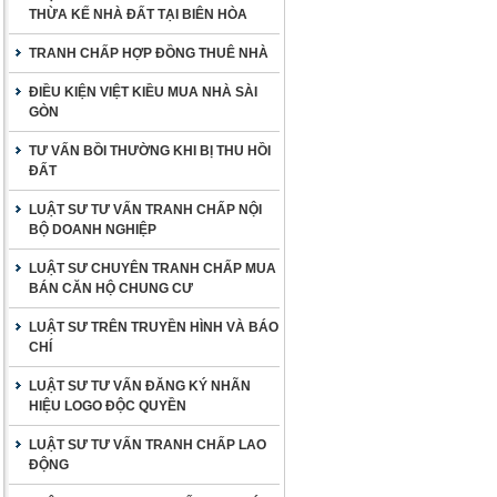
THỪA KẾ NHÀ ĐẤT TẠI BIÊN HÒA
TRANH CHẤP HỢP ĐỒNG THUÊ NHÀ
ĐIỀU KIỆN VIỆT KIỀU MUA NHÀ SÀI
GÒN
TƯ VẤN BỒI THƯỜNG KHI BỊ THU HỒI
ĐẤT
LUẬT SƯ TƯ VẤN TRANH CHẤP NỘI
BỘ DOANH NGHIỆP
LUẬT SƯ CHUYÊN TRANH CHẤP MUA
BÁN CĂN HỘ CHUNG CƯ
LUẬT SƯ TRÊN TRUYỀN HÌNH VÀ BÁO
CHÍ
LUẬT SƯ TƯ VẤN ĐĂNG KÝ NHÃN
HIỆU LOGO ĐỘC QUYỀN
LUẬT SƯ TƯ VẤN TRANH CHẤP LAO
ĐỘNG