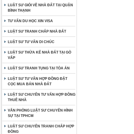
LUẬT SƯ GIỎI VỀ NHÀ ĐẤT TẠI QUẬN
BÌNH THẠNH
TƯ VẤN DU HỌC XIN VISA
LUẬT SƯ TRANH CHẤP NHÀ ĐẤT
LUẬT SƯ TƯ VẤN DI CHÚC
LUẬT SƯ THỪA KẾ NHÀ ĐẤT TẠI GÒ
VẤP
LUẬT SƯ TRANH TỤNG TẠI TÒA ÁN
LUẬT SƯ TƯ VẤN HỢP ĐỒNG ĐẶT
CỌC MUA BÁN NHÀ ĐẤT
LUẬT SƯ CHUYÊN TƯ VẤN HỢP ĐỒNG
THUÊ NHÀ
VĂN PHÒNG LUẬT SƯ CHUYÊN HÌNH
SỰ TẠI TPHCM
LUẬT SƯ CHUYÊN TRANH CHẤP HỢP
ĐỒNG