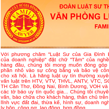
Với phương châm "Luật Sư của Gia Đình 
của doanh nghiệp" đặt chữ "Tâm" của nghề
hàng đầu, chúng tôi mong muốn đóng góp
phần nhỏ vào sự công bằng và bảo vệ côn
cho xã hội. Là hãng luật uy tín thường xuyê
vấn luật trên HTV, VTV, THVL, ANTV, VTC, S
TH Cần Thơ, Đồng Nai, Bình Dương, VOH và 
các tờ báo uy tín quốc gia... Chúng tôi chuyê
vấn, bào chữa cho khách hàng, thân chủ trên
lĩnh vực đất đai, thừa kế, hình sự, doanh ngh
ly hôn, công nợ, lao động, hợp đồng....