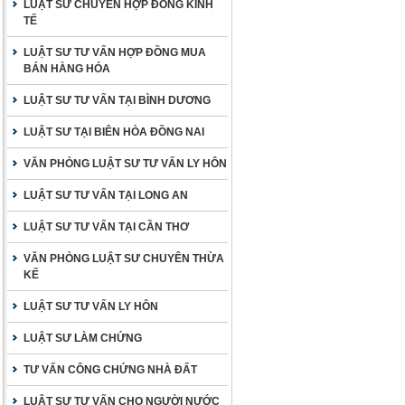
LUẬT SƯ CHUYÊN HỢP ĐỒNG KINH
TẾ
LUẬT SƯ TƯ VẤN HỢP ĐỒNG MUA
BÁN HÀNG HÓA
LUẬT SƯ TƯ VẤN TẠI BÌNH DƯƠNG
LUẬT SƯ TẠI BIÊN HÒA ĐỒNG NAI
VĂN PHÒNG LUẬT SƯ TƯ VẤN LY HÔN
LUẬT SƯ TƯ VẤN TẠI LONG AN
LUẬT SƯ TƯ VẤN TẠI CẦN THƠ
VĂN PHÒNG LUẬT SƯ CHUYÊN THỪA
KẾ
LUẬT SƯ TƯ VẤN LY HÔN
LUẬT SƯ LÀM CHỨNG
TƯ VẤN CÔNG CHỨNG NHÀ ĐẤT
LUẬT SƯ TƯ VẤN CHO NGƯỜI NƯỚC