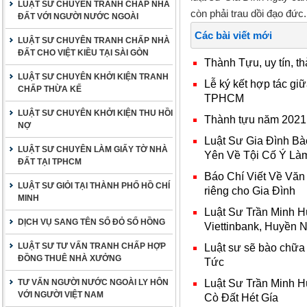
LUẬT SƯ CHUYÊN TRANH CHẤP NHÀ
còn phải trau dồi đạo đức.
ĐẤT VỚI NGƯỜI NƯỚC NGOÀI
Các bài viết mới
LUẬT SƯ CHUYÊN TRANH CHẤP NHÀ
ĐẤT CHO VIỆT KIỀU TẠI SÀI GÒN
Thành Tựu, uy tín, 
LUẬT SƯ CHUYÊN KHỞI KIỆN TRANH
Lễ ký kết hợp tác g
CHẤP THỪA KẾ
TPHCM
LUẬT SƯ CHUYÊN KHỞI KIỆN THU HỒI
Thành tựu năm 2021
NỢ
Luật Sư Gia Đình B
LUẬT SƯ CHUYÊN LÀM GIẤY TỜ NHÀ
Yên Về Tội Cố Ý Làm 
ĐẤT TẠI TPHCM
Báo Chí Viết Về Văn
LUẬT SƯ GIỎI TẠI THÀNH PHỐ HỒ CHÍ
riêng cho Gia Đình
MINH
Luật Sư Trần Minh 
DỊCH VỤ SANG TÊN SỔ ĐỎ SỔ HỒNG
Viettinbank, Huyền 
LUẬT SƯ TƯ VẤN TRANH CHẤP HỢP
Luật sư sẽ bào chữa 
ĐỒNG THUÊ NHÀ XƯỞNG
Tức
Luật Sư Trần Minh 
TƯ VẤN NGƯỜI NƯỚC NGOÀI LY HÔN
VỚI NGƯỜI VIỆT NAM
Cò Đất Hét Gía