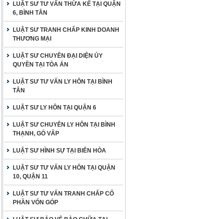
LUẬT SƯ TƯ VẤN THỪA KẾ TẠI QUẬN
6, BÌNH TÂN
LUẬT SƯ TRANH CHẤP KINH DOANH
THƯƠNG MẠI
LUẬT SƯ CHUYÊN ĐẠI DIỆN ỦY
QUYỀN TẠI TÒA ÁN
LUẬT SƯ TƯ VẤN LY HÔN TẠI BÌNH
TÂN
LUẬT SƯ LY HÔN TẠI QUẬN 6
LUẬT SƯ CHUYÊN LY HÔN TẠI BÌNH
THẠNH, GÒ VẤP
LUẬT SƯ HÌNH SỰ TẠI BIÊN HÒA
LUẬT SƯ TƯ VẤN LY HÔN TẠI QUẬN
10, QUẬN 11
LUẬT SƯ TƯ VẤN TRANH CHẤP CỐ
PHẦN VỐN GÓP