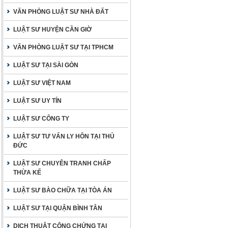
VĂN PHÒNG LUẬT SƯ NHÀ ĐẤT
LUẬT SƯ HUYỆN CẦN GIỜ
VĂN PHÒNG LUẬT SƯ TẠI TPHCM
LUẬT SƯ TẠI SÀI GÒN
LUẬT SƯ VIỆT NAM
LUẬT SƯ UY TÍN
LUẬT SƯ CÔNG TY
LUẬT SƯ TƯ VẤN LY HÔN TẠI THỦ
ĐỨC
LUẬT SƯ CHUYÊN TRANH CHẤP
THỪA KẾ
LUẬT SƯ BÀO CHỮA TẠI TÒA ÁN
LUẬT SƯ TẠI QUẬN BÌNH TÂN
DỊCH THUẬT CÔNG CHỨNG TẠI