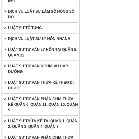
ĐAI
DỊCH VỤ LUẬT SƯ LÀM SỔ HỒNG SỔ
ĐỎ
LUẬT SƯ TỐ TỤNG
DỊCH VỤ LUẬT SƯ LY HÔN NHANH
LUẬT SƯ TƯ VẤN LY HÔN TẠI QUẬN 5,
QUẬN 11
LUẬT SƯ TƯ VẤN NGHĨA VỤ CẤP
DƯỠNG
LUẬT SƯ TƯ VẤN THỪA KẾ THEO DI
CHÚC
LUẬT SƯ TƯ VẤN PHÂN CHIA THỪA
KẾ QUẬN 6, QUẬN 11, QUẬN 10, QUẬN
5
LUẬT SƯ THỪA KẾ TẠI QUẬN 1, QUẬN
2, QUẬN 3, QUẬN 4, QUẬN 7
LUẬT SƯ TƯ VẤN PHÂN CHIA THỪA