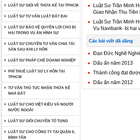
Luật Sư Trần Minh H
LUẬT SƯ GIỎI VỀ THỪA KẾ TẠI TPHCM
Giao Nhận Thu Tiền
LUẬT SƯ TƯ VẤN LUẬT ĐẤT ĐAI
Luật Sư Trần Minh 
LUẬT SƯ BẢO VỆ QUYỀN LỢI CHO BỊ
Vụ Navibank- bị hại
HẠI TRONG VỤ ÁN HÌNH SỰ
Các bài viết đã đăng
LUẬT SƯ CHUYÊN TƯ VẤN CHIA TÀI
SẢN SAU KHI LY HÔN
Đạo Đức Nghề Nghi
LUẬT SƯ PHÁP CHẾ DOANH NGHIỆP
Dấu ấn năm 2013
PHÍ THUÊ LUẬT SƯ LY HÔN TẠI
Thành công đạt đượ
TPHCM
Dấu ấn năm 2012
TƯ VẤN THỦ TỤC NHẬN THỪA KẾ
NHÀ ĐẤT
LUẬT SƯ CHO VIỆT KIỀU VÀ NGƯỜI
NƯỚC NGOÀI
LUẬT SƯ GIỎI CHUYÊN TỐ TỤNG
LUẬT SƯ CHO CÔNG TY TẠI QUẬN 6,
BÌNH TÂN