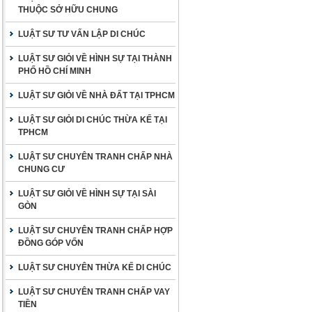
THUỘC SỞ HỮU CHUNG
LUẬT SƯ TƯ VẤN LẬP DI CHÚC
LUẬT SƯ GIỎI VỀ HÌNH SỰ TẠI THÀNH
PHỐ HỒ CHÍ MINH
LUẬT SƯ GIỎI VỀ NHÀ ĐẤT TẠI TPHCM
LUẬT SƯ GIỎI DI CHÚC THỪA KẾ TẠI
TPHCM
LUẬT SƯ CHUYÊN TRANH CHẤP NHÀ
CHUNG CƯ
LUẬT SƯ GIỎI VỀ HÌNH SỰ TẠI SÀI
GÒN
LUẬT SƯ CHUYÊN TRANH CHẤP HỢP
ĐỒNG GÓP VỐN
LUẬT SƯ CHUYÊN THỪA KẾ DI CHÚC
LUẬT SƯ CHUYÊN TRANH CHẤP VAY
TIỀN