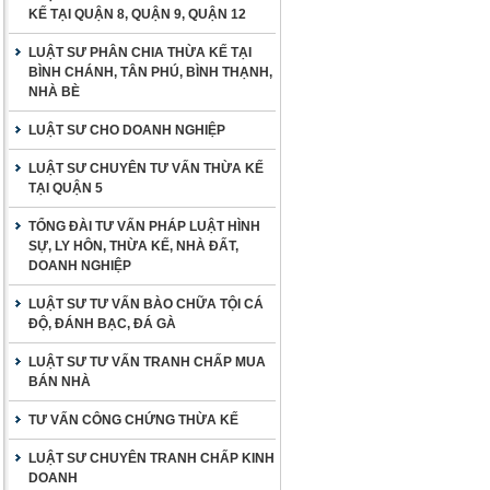
KẾ TẠI QUẬN 8, QUẬN 9, QUẬN 12
LUẬT SƯ PHÂN CHIA THỪA KẾ TẠI
BÌNH CHÁNH, TÂN PHÚ, BÌNH THẠNH,
NHÀ BÈ
LUẬT SƯ CHO DOANH NGHIỆP
LUẬT SƯ CHUYÊN TƯ VẤN THỪA KẾ
TẠI QUẬN 5
TỔNG ĐÀI TƯ VẤN PHÁP LUẬT HÌNH
SỰ, LY HÔN, THỪA KẾ, NHÀ ĐẤT,
DOANH NGHIỆP
LUẬT SƯ TƯ VẤN BÀO CHỮA TỘI CÁ
ĐỘ, ĐÁNH BẠC, ĐÁ GÀ
LUẬT SƯ TƯ VẤN TRANH CHẤP MUA
BÁN NHÀ
TƯ VẤN CÔNG CHỨNG THỪA KẾ
LUẬT SƯ CHUYÊN TRANH CHẤP KINH
DOANH