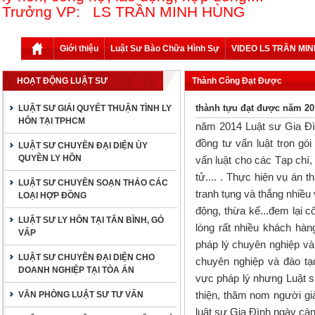
Trưởng VP: LS TRẦN MINH HÙNG
Giới thiệu
Luật Sư Bào Chữa Hình Sự
VIDEO LS TRẦN MI
HOẠT ĐỘNG LUẬT SƯ
Thành Công Đạt Được
thành tựu đạt được năm 20
LUẬT SƯ GIẢI QUYẾT THUẬN TÌNH LY
HÔN TẠI TPHCM
năm 2014 Luật sư Gia Đì
đồng tư vấn luật trọn g
LUẬT SƯ CHUYÊN ĐẠI DIỆN ỦY
QUYỀN LY HÔN
vấn luật cho các Tạp chí,
tử.... . Thực hiện vụ án
LUẬT SƯ CHUYÊN SOẠN THẢO CÁC
tranh tụng và thắng nhiều 
LOẠI HỢP ĐỒNG
động, thừa kế...đem lại 
LUẬT SƯ LY HÔN TẠI TÂN BÌNH, GÒ
lòng rất nhiều khách hàn
VẤP
pháp lý chuyên nghiệp và
LUẬT SƯ CHUYÊN ĐẠI DIỆN CHO
chuyên nghiệp và đào tạo
DOANH NGHIỆP TẠI TÒA ÁN
vực pháp lý nhưng Luật s
thiện, thăm nom người gi
VĂN PHÒNG LUẬT SƯ TƯ VẤN
luật sư Gia Đình ngày cà