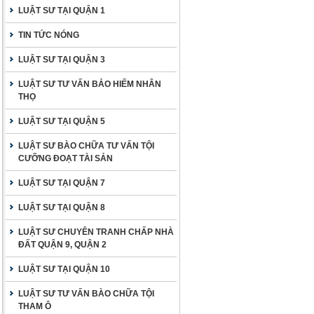
LUẬT SƯ TẠI QUẬN 1
TIN TỨC NÓNG
LUẬT SƯ TẠI QUẬN 3
LUẬT SƯ TƯ VẤN BẢO HIỂM NHÂN
THỌ
LUẬT SƯ TẠI QUẬN 5
LUẬT SƯ BÀO CHỮA TƯ VẤN TỘI
CƯỠNG ĐOẠT TÀI SẢN
LUẬT SƯ TẠI QUẬN 7
LUẬT SƯ TẠI QUẬN 8
LUẬT SƯ CHUYÊN TRANH CHẤP NHÀ
ĐẤT QUẬN 9, QUẬN 2
LUẬT SƯ TẠI QUẬN 10
LUẬT SƯ TƯ VẤN BÀO CHỮA TỘI
THAM Ô