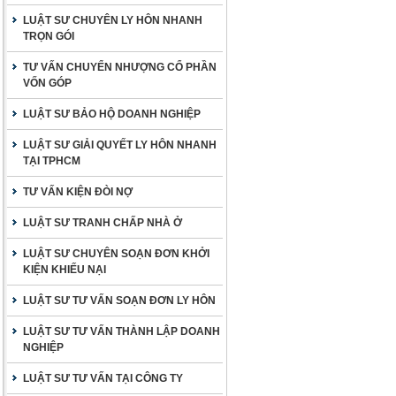
LUẬT SƯ CHUYÊN LY HÔN NHANH
TRỌN GÓI
TƯ VẤN CHUYỂN NHƯỢNG CỔ PHẦN
VỐN GÓP
LUẬT SƯ BẢO HỘ DOANH NGHIỆP
LUẬT SƯ GIẢI QUYẾT LY HÔN NHANH
TẠI TPHCM
TƯ VẤN KIỆN ĐÒI NỢ
LUẬT SƯ TRANH CHẤP NHÀ Ở
LUẬT SƯ CHUYÊN SOẠN ĐƠN KHỞI
KIỆN KHIẾU NẠI
LUẬT SƯ TƯ VẤN SOẠN ĐƠN LY HÔN
LUẬT SƯ TƯ VẤN THÀNH LẬP DOANH
NGHIỆP
LUẬT SƯ TƯ VẤN TẠI CÔNG TY