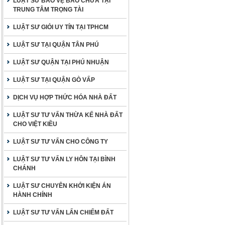
LUẬT SƯ BẢO VỆ BÀO CHỮA TẠI
TRUNG TÂM TRỌNG TÀI
LUẬT SƯ GIỎI UY TÍN TẠI TPHCM
LUẬT SƯ TẠI QUẬN TÂN PHÚ
LUẬT SƯ QUẬN TẠI PHÚ NHUẬN
LUẬT SƯ TẠI QUẬN GÒ VẤP
DỊCH VỤ HỢP THỨC HÓA NHÀ ĐẤT
LUẬT SƯ TƯ VẤN THỪA KẾ NHÀ ĐẤT
CHO VIỆT KIỀU
LUẬT SƯ TƯ VẤN CHO CÔNG TY
LUẬT SƯ TƯ VẤN LY HÔN TẠI BÌNH
CHÁNH
LUẬT SƯ CHUYÊN KHỞI KIỆN ÁN
HÀNH CHÍNH
LUẬT SƯ TƯ VẤN LẤN CHIẾM ĐẤT