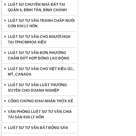
LUẬT SƯ CHUYÊN NHÀ ĐẤT TẠI
QUẬN 6, BÌNH TÂN, BÌNH CHÁNH
LUẬT SƯ TƯ VẤN TRANH CHẤP NUÔI
CON KHI LY HÔN
LUẬT SƯ TƯ VẤN CHO NGƯỜI HOA
TẠI TPHCM/HOA KIỀU
LUẬT SƯ TƯ VẤN ĐƠN PHƯƠNG
CHẤM DỨT HỢP ĐỒNG LAO ĐỘNG
LUẬT SƯ TƯ VẤN CHO VIỆT KIỀU ÚC,
MỸ, CANADA
LUẬT SƯ TƯ VẤN LUẬT THƯỜNG
XUYÊN CHO DOANH NGHIỆP
CÔNG CHỨNG KHAI NHẬN THỪA KẾ
VĂN PHÒNG LUẬT SƯ TƯ VẤN CHIA
TÀI SẢN KHI LY HÔN
LUẬT SƯ TƯ VẤN BẤT ĐỘNG SẢN