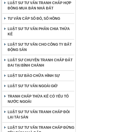
LUẬT SƯ TƯ VẤN TRANH CHẤP HỢP
ĐỒNG MUA BÁN NHÀ ĐẤT
TƯ VẤN CẤP SỔ ĐỎ, SỔ HỒNG
LUẬT SƯ TƯ VẤN PHÂN CHIA THỪA
KẾ
LUẬT SƯ TƯ VẤN CHO CÔNG TY BẤT
ĐỘNG SẢN
LUẬT SƯ CHUYÊN TRANH CHẤP ĐẤT
ĐAI TẠI BÌNH CHÁNH
LUẬT SƯ BÀO CHỮA HÌNH SỰ
LUẬT SƯ TƯ VẤN NGOÀI GIỜ
TRANH CHẤP THỪA KẾ CÓ YẾU TỐ
NƯỚC NGOÀI
LUẬT SƯ TƯ VẤN TRANH CHẤP ĐÒI
LẠI TÀI SẢN
LUẬT SƯ TƯ VẤN TRANH CHẤP ĐỨNG