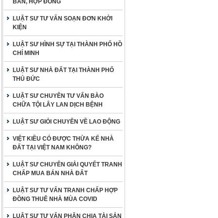
BẢN, HỢP ĐỒNG
LUẬT SƯ TƯ VẤN SOẠN ĐƠN KHỞI
KIỆN
LUẬT SƯ HÌNH SỰ TẠI THÀNH PHỐ HỒ
CHÍ MINH
LUẬT SƯ NHÀ ĐẤT TẠI THÀNH PHỐ
THỦ ĐỨC
LUẬT SƯ CHUYÊN TƯ VẤN BÀO
CHỮA TỘI LÂY LAN DỊCH BỆNH
LUẬT SƯ GIỎI CHUYÊN VỀ LAO ĐỘNG
VIỆT KIỀU CÓ ĐƯỢC THỪA KẾ NHÀ
ĐẤT TẠI VIỆT NAM KHÔNG?
LUẬT SƯ CHUYÊN GIẢI QUYẾT TRANH
CHẤP MUA BÁN NHÀ ĐẤT
LUẬT SƯ TƯ VẤN TRANH CHẤP HỢP
ĐỒNG THUÊ NHÀ MÙA COVID
LUẬT SƯ TƯ VẤN PHÂN CHIA TÀI SẢN