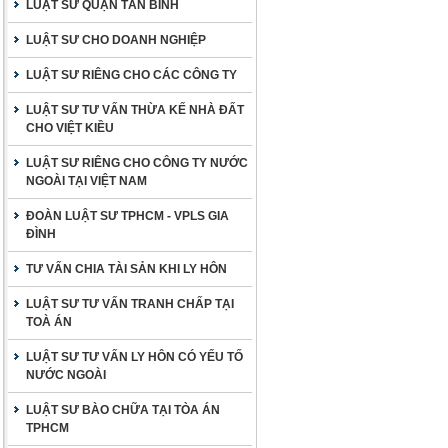
LUẬT SƯ QUẬN TÂN BÌNH
LUẬT SƯ CHO DOANH NGHIỆP
LUẬT SƯ RIÊNG CHO CÁC CÔNG TY
LUẬT SƯ TƯ VẤN THỪA KẾ NHÀ ĐẤT
CHO VIỆT KIỀU
LUẬT SƯ RIÊNG CHO CÔNG TY NƯỚC
NGOÀI TẠI VIỆT NAM
ĐOÀN LUẬT SƯ TPHCM - VPLS GIA
ĐÌNH
TƯ VẤN CHIA TÀI SẢN KHI LY HÔN
LUẬT SƯ TƯ VẤN TRANH CHẤP TẠI
TOÀ ÁN
LUẬT SƯ TƯ VẤN LY HÔN CÓ YẾU TỐ
NƯỚC NGOÀI
LUẬT SƯ BÀO CHỮA TẠI TÒA ÁN
TPHCM