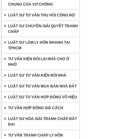
CHUNG CỦA VỢ CHỒNG
LUẬT SƯ TƯ VẤN THU HỒI CÔNG NỢ
LUẬT SƯ CHUYÊN GIẢI QUYẾT TRANH
CHẤP
LUẬT SƯ LÀM LY HÔN NHANH TẠI
TPHCM
TƯ VẤN KIỆN ĐÒI LẠI NHÀ CHO Ở
NHỜ
LUẬT SƯ TƯ VẤN KIỆN ĐÒI NHÀ
LUẬT SƯ TƯ VẤN MUA BÁN NHÀ ĐẤT
LUẬT SƯ TƯ VẤN HỢP ĐỒNG VÔ HIỆU
TƯ VẤN HỢP ĐỒNG GIẢ CÁCH
LUẬT SƯ HÒA GIẢI TRANH CHẤP ĐẤT
ĐAI
TƯ VẤN TRANH CHẤP LY HÔN