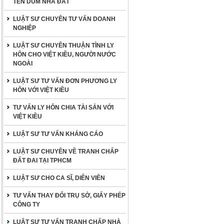
TÊN DÙM NHÀ ĐẤT
LUẬT SƯ CHUYÊN TƯ VẤN DOANH
NGHIỆP
LUẬT SƯ CHUYÊN THUẬN TÌNH LY
HÔN CHO VIỆT KIỀU, NGƯỜI NƯỚC
NGOÀI
LUẬT SƯ TƯ VẤN ĐƠN PHƯƠNG LY
HÔN VỚI VIỆT KIỀU
TƯ VẤN LY HÔN CHIA TÀI SẢN VỚI
VIỆT KIỀU
LUẬT SƯ TƯ VẤN KHÁNG CÁO
LUẬT SƯ CHUYÊN VỀ TRANH CHẤP
ĐẤT ĐAI TẠI TPHCM
LUẬT SƯ CHO CA SĨ, DIỄN VIÊN
TƯ VẤN THAY ĐỔI TRỤ SỞ, GIẤY PHÉP
CÔNG TY
LUẬT SƯ TƯ VẤN TRANH CHẤP NHÀ