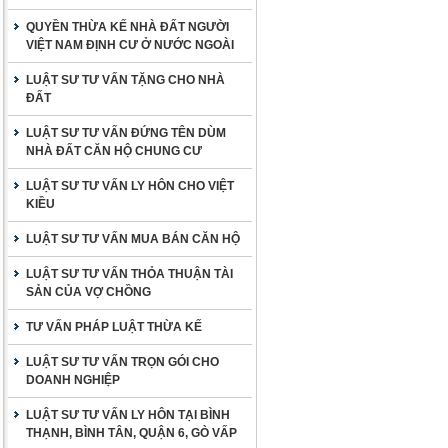
QUYỀN THỪA KẾ NHÀ ĐẤT NGƯỜI
VIỆT NAM ĐỊNH CƯ Ở NƯỚC NGOÀI
LUẬT SƯ TƯ VẤN TẶNG CHO NHÀ
ĐẤT
LUẬT SƯ TƯ VẤN ĐỨNG TÊN DÙM
NHÀ ĐẤT CĂN HỘ CHUNG CƯ
LUẬT SƯ TƯ VẤN LY HÔN CHO VIỆT
KIỀU
LUẬT SƯ TƯ VẤN MUA BÁN CĂN HỘ
LUẬT SƯ TƯ VẤN THỎA THUẬN TÀI
SẢN CỦA VỢ CHỒNG
TƯ VẤN PHÁP LUẬT THỪA KẾ
LUẬT SƯ TƯ VẤN TRỌN GÓI CHO
DOANH NGHIỆP
LUẬT SƯ TƯ VẤN LY HÔN TẠI BÌNH
THẠNH, BÌNH TÂN, QUẬN 6, GÒ VẤP