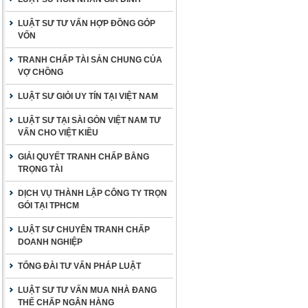
LUẬT SƯ TƯ VẤN HỢP ĐỒNG GÓP
VỐN
TRANH CHẤP TÀI SẢN CHUNG CỦA
VỢ CHỒNG
LUẬT SƯ GIỎI UY TÍN TẠI VIỆT NAM
LUẬT SƯ TẠI SÀI GÒN VIỆT NAM TƯ
VẤN CHO VIỆT KIỀU
GIẢI QUYẾT TRANH CHẤP BẰNG
TRỌNG TÀI
DỊCH VỤ THÀNH LẬP CÔNG TY TRỌN
GÓI TẠI TPHCM
LUẬT SƯ CHUYÊN TRANH CHẤP
DOANH NGHIỆP
TỔNG ĐÀI TƯ VẤN PHÁP LUẬT
LUẬT SƯ TƯ VẤN MUA NHÀ ĐANG
THẾ CHẤP NGÂN HÀNG