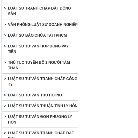
LUẬT SƯ TRANH CHẤP BẤT ĐỘNG
SẢN
VĂN PHÒNG LUẬT SƯ DOANH NGHIỆP
LUẬT SƯ BÀO CHỮA TẠI TPHCM
LUẬT SƯ TƯ VẤN HỢP ĐỒNG VAY
TIỀN
THỦ TỤC TUYÊN BỐ 1 NGƯỜI TÂM
THẦN
LUẬT SƯ TƯ VẤN TRANH CHẤP CÔNG
TY
LUẬT SƯ TƯ VẤN THU HỒI NỢ
LUẬT SƯ TƯ VẤN THUẬN TÌNH LY HÔN
LUẬT SƯ TƯ VẤN ĐƠN PHƯƠNG LY
HÔN
LUẬT SƯ TƯ VẤN TRANH CHẤP ĐẤT