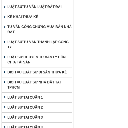
LUẬT SƯ TƯ VẤN LUẬT ĐẤT ĐAI
KÊ KHAI THỪA KẾ
TƯ VẤN CÔNG CHỨNG MUA BÁN NHÀ
ĐẤT
LUẬT SƯ TƯ VẤN THÀNH LẬP CÔNG
TY
LUẬT SƯ CHUYÊN TƯ VẤN LY HÔN
CHIA TÀI SẢN
DỊCH VỤ LUẬT SƯ DI SẢN THỪA KẾ
DỊCH VỤ LUẬT SƯ NHÀ ĐẤT TẠI
TPHCM
LUẬT SƯ TẠI QUẬN 1
LUẬT SƯ TẠI QUẬN 2
LUẬT SƯ TẠI QUẬN 3
LUẬT SƯ TẠI QUẬN 4