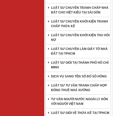
LUẬT SƯ CHUYÊN TRANH CHẤP NHÀ
ĐẤT CHO VIỆT KIỀU TẠI SÀI GÒN
LUẬT SƯ CHUYÊN KHỞI KIỆN TRANH
CHẤP THỪA KẾ
LUẬT SƯ CHUYÊN KHỞI KIỆN THU HỒI
NỢ
LUẬT SƯ CHUYÊN LÀM GIẤY TỜ NHÀ
ĐẤT TẠI TPHCM
LUẬT SƯ GIỎI TẠI THÀNH PHỐ HỒ CHÍ
MINH
DỊCH VỤ SANG TÊN SỔ ĐỎ SỔ HỒNG
LUẬT SƯ TƯ VẤN TRANH CHẤP HỢP
ĐỒNG THUÊ NHÀ XƯỞNG
TƯ VẤN NGƯỜI NƯỚC NGOÀI LY HÔN
VỚI NGƯỜI VIỆT NAM
LUẬT SƯ GIỎI VỀ THỪA KẾ TẠI TPHCM