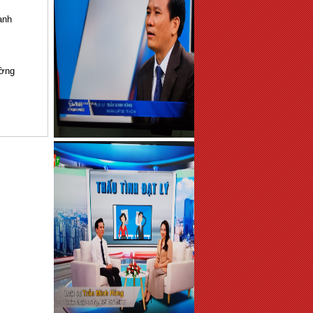
anh
ường