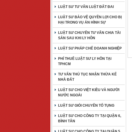
LUẬT SƯ TƯ VẤN LUẬT ĐẤT ĐAI
LUẬT SƯ BẢO VỆ QUYỀN LỢI CHO BỊ
HẠI TRONG VỤ ÁN HÌNH SỰ
LUẬT SƯ CHUYÊN TƯ VẤN CHIA TÀI
SẢN SAU KHI LY HÔN
LUẬT SƯ PHÁP CHẾ DOANH NGHIỆP
PHÍ THUÊ LUẬT SƯ LY HÔN TẠI
TPHCM
TƯ VẤN THỦ TỤC NHẬN THỪA KẾ
NHÀ ĐẤT
LUẬT SƯ CHO VIỆT KIỀU VÀ NGƯỜI
NƯỚC NGOÀI
LUẬT SƯ GIỎI CHUYÊN TỐ TỤNG
LUẬT SƯ CHO CÔNG TY TẠI QUẬN 6,
BÌNH TÂN
LUẬT SƯ CHO CÔNG TY TẠI QUẬN 5,