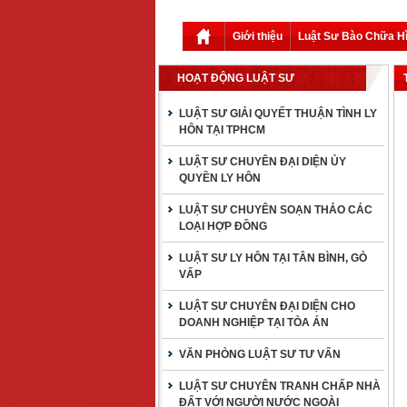
Giới thiệu
Luật Sư Bào Chữa H
HOẠT ĐỘNG LUẬT SƯ
LUẬT SƯ GIẢI QUYẾT THUẬN TÌNH LY
HÔN TẠI TPHCM
LUẬT SƯ CHUYÊN ĐẠI DIỆN ỦY
QUYỀN LY HÔN
LUẬT SƯ CHUYÊN SOẠN THẢO CÁC
LOẠI HỢP ĐỒNG
LUẬT SƯ LY HÔN TẠI TÂN BÌNH, GÒ
VẤP
LUẬT SƯ CHUYÊN ĐẠI DIỆN CHO
DOANH NGHIỆP TẠI TÒA ÁN
VĂN PHÒNG LUẬT SƯ TƯ VẤN
LUẬT SƯ CHUYÊN TRANH CHẤP NHÀ
ĐẤT VỚI NGƯỜI NƯỚC NGOÀI