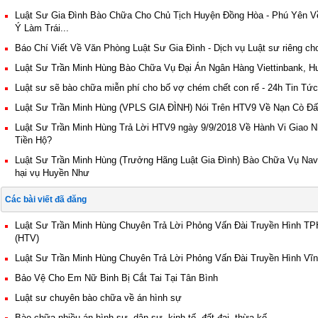
Luật Sư Gia Đình Bào Chữa Cho Chủ Tịch Huyện Đồng Hòa - Phú Yên V
Ý Làm Trái...
Báo Chí Viết Về Văn Phòng Luật Sư Gia Đình - Dịch vụ Luật sư riêng ch
Luật Sư Trần Minh Hùng Bào Chữa Vụ Đại Án Ngân Hàng Viettinbank, 
Luật sư sẽ bào chữa miễn phí cho bố vợ chém chết con rể - 24h Tin Tức
Luật Sư Trần Minh Hùng (VPLS GIA ĐÌNH) Nói Trên HTV9 Về Nạn Cò Đấ
Luật Sư Trần Minh Hùng Trả Lời HTV9 ngày 9/9/2018 Về Hành Vi Giao 
Tiền Hộ?
Luật Sư Trần Minh Hùng (Trưởng Hãng Luật Gia Đình) Bào Chữa Vụ Navi
hại vụ Huyền Như
Các bài viết đã đăng
Luật Sư Trần Minh Hùng Chuyên Trả Lời Phỏng Vấn Đài Truyền Hình T
(HTV)
Luật Sư Trần Minh Hùng Chuyên Trả Lời Phỏng Vấn Đài Truyền Hình Vĩ
Bảo Vệ Cho Em Nữ Binh Bị Cắt Tai Tại Tân Bình
Luật sư chuyên bào chữa về án hình sự
Bào chữa nhiều án hình sự, dân sự, kinh tế, đất đai, thừa kế