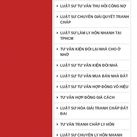
LUẬT SƯ TƯ VẤN THU HỒI CÔNG NỢ
LUẬT SƯ CHUYÊN GIẢI QUYẾT TRANH
CHẤP
LUẬT SƯ LÀM LY HÔN NHANH TẠI
TPHCM
TƯ VẤN KIỆN ĐÒI LẠI NHÀ CHO Ở
NHỜ
LUẬT SƯ TƯ VẤN KIỆN ĐÒI NHÀ
LUẬT SƯ TƯ VẤN MUA BÁN NHÀ ĐẤT
LUẬT SƯ TƯ VẤN HỢP ĐỒNG VÔ HIỆU
TƯ VẤN HỢP ĐỒNG GIẢ CÁCH
LUẬT SƯ HÒA GIẢI TRANH CHẤP ĐẤT
ĐAI
TƯ VẤN TRANH CHẤP LY HÔN
LUẬT SƯ CHUYÊN LY HÔN NHANH