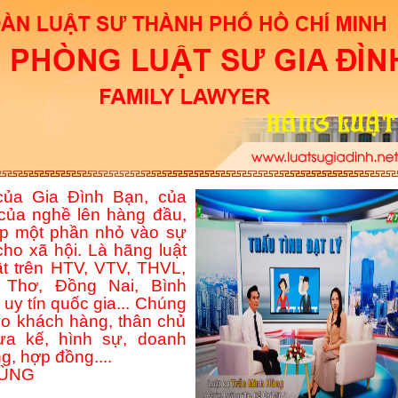
ủa Gia Đình Bạn, của
của nghề lên hàng đầu,
p một phần nhỏ vào sự
ho xã hội. Là hãng luật
ật trên HTV, VTV, THVL,
Thơ, Đồng Nai, Bình
uy tín quốc gia... Chúng
ho khách hàng, thân chủ
hừa kế, hình sự, doanh
g, hợp đồng....
HÙNG