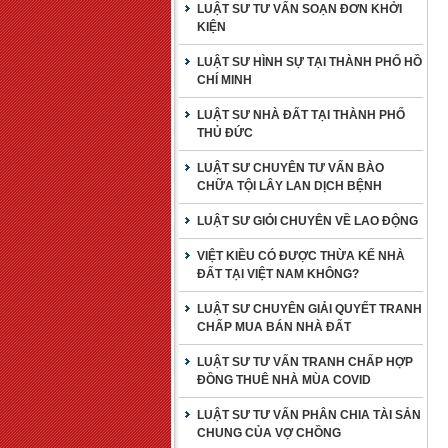
LUẬT SƯ TƯ VẤN SOẠN ĐƠN KHỞI
KIỆN
LUẬT SƯ HÌNH SỰ TẠI THÀNH PHỐ HỒ
CHÍ MINH
LUẬT SƯ NHÀ ĐẤT TẠI THÀNH PHỐ
THỦ ĐỨC
LUẬT SƯ CHUYÊN TƯ VẤN BÀO
CHỮA TỘI LÂY LAN DỊCH BỆNH
LUẬT SƯ GIỎI CHUYÊN VỀ LAO ĐỘNG
VIỆT KIỀU CÓ ĐƯỢC THỪA KẾ NHÀ
ĐẤT TẠI VIỆT NAM KHÔNG?
LUẬT SƯ CHUYÊN GIẢI QUYẾT TRANH
CHẤP MUA BÁN NHÀ ĐẤT
LUẬT SƯ TƯ VẤN TRANH CHẤP HỢP
ĐỒNG THUÊ NHÀ MÙA COVID
LUẬT SƯ TƯ VẤN PHÂN CHIA TÀI SẢN
CHUNG CỦA VỢ CHỒNG