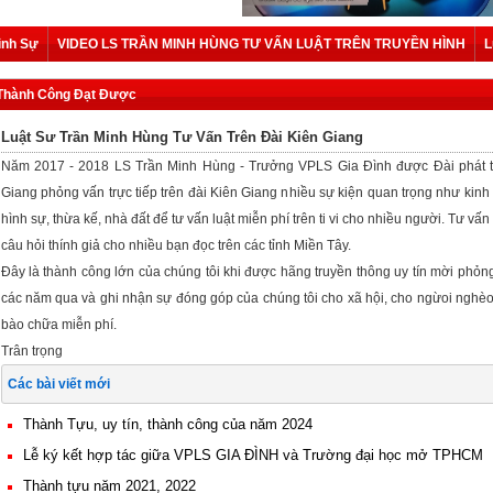
ình Sự
VIDEO LS TRẦN MINH HÙNG TƯ VẤN LUẬT TRÊN TRUYỀN HÌNH
L
Thành Công Đạt Được
Luật Sư Trần Minh Hùng Tư Vấn Trên Đài Kiên Giang
Năm 2017 - 2018 LS Trần Minh Hùng - Trưởng VPLS Gia Đình được Đài phát 
Giang phỏng vấn trực tiếp trên đài Kiên Giang nhiều sự kiện quan trọng như kinh 
hình sự, thừa kế, nhà đất để tư vấn luật miễn phí trên ti vi cho nhiều người. Tư vấ
câu hỏi thính giả cho nhiều bạn đọc trên các tỉnh Miền Tây.
Đây là thành công lớn của chúng tôi khi được hãng truyền thông uy tín mời phỏn
các năm qua và ghi nhận sự đóng góp của chúng tôi cho xã hội, cho ngừoi nghèo
bào chữa miễn phí.
Trân trọng
Các bài viết mới
Thành Tựu, uy tín, thành công của năm 2024
Lễ ký kết hợp tác giữa VPLS GIA ĐÌNH và Trường đại học mở TPHCM
Thành tựu năm 2021, 2022