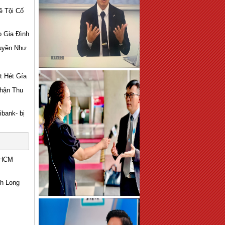
ề Tội Cố
o Gia Đình
Huyền Như
t Hét Gía
Nhận Thu
bank- bị
PHCM
nh Long