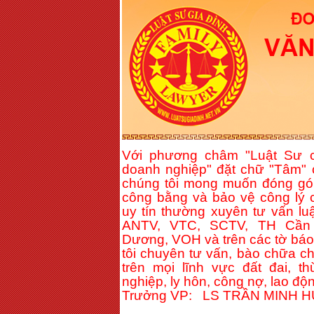
Với phương châm "Luật Sư c
doanh nghiệp" đặt chữ "Tâm" 
chúng tôi mong muốn đóng gó
công bằng và bảo vệ công lý c
uy tín thường xuyên tư vấn lu
ANTV, VTC, SCTV, TH Cần 
Dương, VOH và trên các tờ báo 
tôi chuyên tư vấn, bào chữa c
trên mọi lĩnh vực đất đai, t
nghiệp, ly hôn, công nợ, lao độn
Trưởng VP: LS TRẦN MINH 