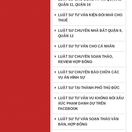
QUẬN 11, QUẬN 10
LUẬT SƯ TƯ VẤN KIỆN ĐÒI NHÀ CHO
THUÊ
LUẬT SƯ CHUYÊN NHÀ ĐẤT QUẬN 9,
QUẬN 12
LUẬT SƯ TƯ VẤN CHO CÁ NHÂN
LUẬT SƯ CHUYÊN SOẠN THẢO,
REVIEW HỢP ĐỒNG
LUẬT SƯ CHUYÊN BÀO CHỮA CÁC
VỤ ÁN HÌNH SỰ
LUẬT SƯ TẠI THÀNH PHỐ THỦ ĐỨC
LUẬT SƯ TƯ VẤN VU KHỐNG NÓI XẤU
XÚC PHẠM DANH DỰ TRÊN
FACEBOOK
LUẬT SƯ TƯ VẤN SOẠN THẢO VĂN
BẢN, HỢP ĐỒNG