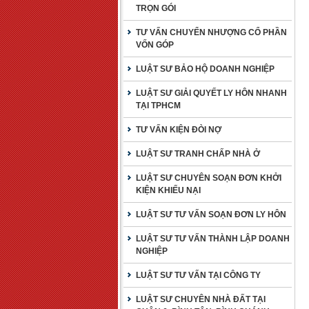
TRỌN GÓI
TƯ VẤN CHUYỂN NHƯỢNG CỔ PHẦN
VỐN GÓP
LUẬT SƯ BẢO HỘ DOANH NGHIỆP
LUẬT SƯ GIẢI QUYẾT LY HÔN NHANH
TẠI TPHCM
TƯ VẤN KIỆN ĐÒI NỢ
LUẬT SƯ TRANH CHẤP NHÀ Ở
LUẬT SƯ CHUYÊN SOẠN ĐƠN KHỞI
KIỆN KHIẾU NẠI
LUẬT SƯ TƯ VẤN SOẠN ĐƠN LY HÔN
LUẬT SƯ TƯ VẤN THÀNH LẬP DOANH
NGHIỆP
LUẬT SƯ TƯ VẤN TẠI CÔNG TY
LUẬT SƯ CHUYÊN NHÀ ĐẤT TẠI