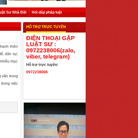
uật Sư Nhà Đất
Hỏi đáp pháp luật
HỖ TRỢ TRỰC TUYẾN
ĐIỆN THOẠI GẶP
LUẬT SƯ :
thanh Kiên
0972238006(zalo,
tế, dân sự,
viber, telegram)
n nhiều mục
Hỗ trợ trực tuyến:
0972238006
g vấn trong
 trong việc