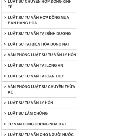
LUẬT SƯ CHUYÊN HỢP ĐỒNG KINH
TẾ
LUẬT SƯ TƯ VẤN HỢP ĐỒNG MUA
BÁN HÀNG HÓA
LUẬT SƯ TƯ VẤN TẠI BÌNH DƯƠNG
LUẬT SƯ TẠI BIÊN HÒA ĐỒNG NAI
VĂN PHÒNG LUẬT SƯ TƯ VẤN LY HÔN
LUẬT SƯ TƯ VẤN TẠI LONG AN
LUẬT SƯ TƯ VẤN TẠI CẦN THƠ
VĂN PHÒNG LUẬT SƯ CHUYÊN THỪA
KẾ
LUẬT SƯ TƯ VẤN LY HÔN
LUẬT SƯ LÀM CHỨNG
TƯ VẤN CÔNG CHỨNG NHÀ ĐẤT
LUẬT SƯ TƯ VẤN CHO NGƯỜI NƯỚC