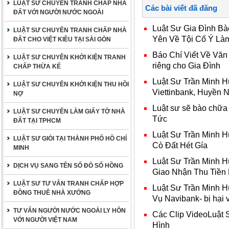
LUẬT SƯ CHUYÊN TRANH CHẤP NHÀ
Các bài viết đã đăng
ĐẤT VỚI NGƯỜI NƯỚC NGOÀI
Luật Sư Gia Đình B
LUẬT SƯ CHUYÊN TRANH CHẤP NHÀ
Yên Về Tội Cố Ý Làm 
ĐẤT CHO VIỆT KIỀU TẠI SÀI GÒN
Báo Chí Viết Về Văn
LUẬT SƯ CHUYÊN KHỞI KIỆN TRANH
riêng cho Gia Đình
CHẤP THỪA KẾ
Luật Sư Trần Minh 
LUẬT SƯ CHUYÊN KHỞI KIỆN THU HỒI
Viettinbank, Huyền 
NỢ
Luật sư sẽ bào chữa 
LUẬT SƯ CHUYÊN LÀM GIẤY TỜ NHÀ
Tức
ĐẤT TẠI TPHCM
Luật Sư Trần Minh 
LUẬT SƯ GIỎI TẠI THÀNH PHỐ HỒ CHÍ
Cò Đất Hét Gía
MINH
Luật Sư Trần Minh H
DỊCH VỤ SANG TÊN SỔ ĐỎ SỔ HỒNG
Giao Nhận Thu Tiền
LUẬT SƯ TƯ VẤN TRANH CHẤP HỢP
Luật Sư Trần Minh 
ĐỒNG THUÊ NHÀ XƯỞNG
Vụ Navibank- bị hại
TƯ VẤN NGƯỜI NƯỚC NGOÀI LY HÔN
Các Clip VideoLuật 
VỚI NGƯỜI VIỆT NAM
Hình