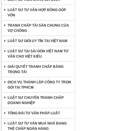
LUẬT SƯ TƯ VẤN HỢP ĐỒNG GÓP
VỐN
TRANH CHẤP TÀI SẢN CHUNG CỦA
VỢ CHỒNG
LUẬT SƯ GIỎI UY TÍN TẠI VIỆT NAM
LUẬT SƯ TẠI SÀI GÒN VIỆT NAM TƯ
VẤN CHO VIỆT KIỀU
GIẢI QUYẾT TRANH CHẤP BẰNG
TRỌNG TÀI
DỊCH VỤ THÀNH LẬP CÔNG TY TRỌN
GÓI TẠI TPHCM
LUẬT SƯ CHUYÊN TRANH CHẤP
DOANH NGHIỆP
TỔNG ĐÀI TƯ VẤN PHÁP LUẬT
LUẬT SƯ TƯ VẤN MUA NHÀ ĐANG
THẾ CHẤP NGÂN HÀNG