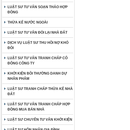
LUẬT SƯ TƯ VẤN SOẠN THẢO HỢP
ĐỒNG
THỪA KẾ NƯỚC NGOÀI
LUẬT SƯ TƯ VẤN ĐÒI LẠI NHÀ ĐẤT
DỊCH VỤ LUẬT SƯ THU HỒI NỢ KHÓ
ĐÒI
LUẬT SƯ TƯ VẤN TRANH CHẤP CỔ
ĐÔNG CÔNG TY
KHỞI KIỆN BỒI THƯỜNG DANH DỰ
NHÂN PHẨM
LUẬT SƯ TRANH CHẤP THỪA KẾ NHÀ
ĐẤT
LUẬT SƯ TƯ VẤN TRANH CHẤP HỢP
ĐỒNG MUA BÁN NHÀ
LUẬT SƯ CHUYÊN TƯ VẤN KHỞI KIỆN
LUẬT SƯ HÔN NHÂN GIA ĐÌNH