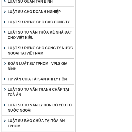
LUẬT SƯ QUẬN TÂN BÌNH
LUẬT SƯ CHO DOANH NGHIỆP
LUẬT SƯ RIÊNG CHO CÁC CÔNG TY
LUẬT SƯ TƯ VẤN THỪA KẾ NHÀ ĐẤT
CHO VIỆT KIỀU
LUẬT SƯ RIÊNG CHO CÔNG TY NƯỚC
NGOÀI TẠI VIỆT NAM
ĐOÀN LUẬT SƯ TPHCM - VPLS GIA
ĐÌNH
TƯ VẤN CHIA TÀI SẢN KHI LY HÔN
LUẬT SƯ TƯ VẤN TRANH CHẤP TẠI
TOÀ ÁN
LUẬT SƯ TƯ VẤN LY HÔN CÓ YẾU TỐ
NƯỚC NGOÀI
LUẬT SƯ BÀO CHỮA TẠI TÒA ÁN
TPHCM