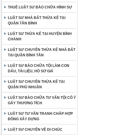
THUÊ LUẬT SƯ BÀO CHỮA HÌNH SỰ
LUẬT SƯ NHÀ ĐẤT THỪA KẾ TẠI
QUẬN TÂN BÌNH
LUẬT SƯ THỪA KẾ TẠI HUYỆN BÌNH
CHÁNH
LUẬT SƯ CHUYÊN THỪA KẾ NHÀ ĐẤT
TẠI QUẬN BÌNH TÂN
LUẬT SƯ BÀO CHỮA TỘI LÀM CON
DẤU, TÀI LIỆU, HỒ SƠ GIẢ
LUẬT SƯ CHUYÊN THỪA KẾ TẠI
QUẬN PHÚ NHUẬN
LUẬT SƯ BÀO CHỮA TƯ VẤN TỘI CỐ Ý
GÂY THƯƠNG TÍCH
LUẬT SƯ TƯ VẤN TRANH CHẤP HỢP
ĐỒNG XÂY DỰNG
LUẬT SƯ CHUYÊN VỀ DI CHÚC