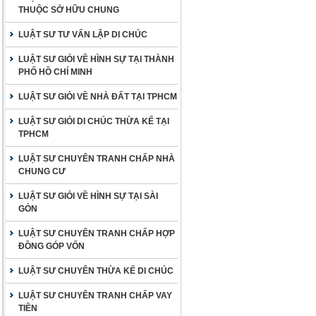
THUỘC SỞ HỮU CHUNG
LUẬT SƯ TƯ VẤN LẬP DI CHÚC
LUẬT SƯ GIỎI VỀ HÌNH SỰ TẠI THÀNH
PHỐ HỒ CHÍ MINH
LUẬT SƯ GIỎI VỀ NHÀ ĐẤT TẠI TPHCM
LUẬT SƯ GIỎI DI CHÚC THỪA KẾ TẠI
TPHCM
LUẬT SƯ CHUYÊN TRANH CHẤP NHÀ
CHUNG CƯ
LUẬT SƯ GIỎI VỀ HÌNH SỰ TẠI SÀI
GÒN
LUẬT SƯ CHUYÊN TRANH CHẤP HỢP
ĐỒNG GÓP VỐN
LUẬT SƯ CHUYÊN THỪA KẾ DI CHÚC
LUẬT SƯ CHUYÊN TRANH CHẤP VAY
TIỀN