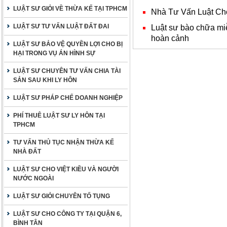
LUẬT SƯ GIỎI VỀ THỪA KẾ TẠI TPHCM
Nhà Tư Vấn Luật Ch
LUẬT SƯ TƯ VẤN LUẬT ĐẤT ĐAI
Luật sư bào chữa miễ
hoàn cảnh
LUẬT SƯ BẢO VỆ QUYỀN LỢI CHO BỊ
HẠI TRONG VỤ ÁN HÌNH SỰ
LUẬT SƯ CHUYÊN TƯ VẤN CHIA TÀI
SẢN SAU KHI LY HÔN
LUẬT SƯ PHÁP CHẾ DOANH NGHIỆP
PHÍ THUÊ LUẬT SƯ LY HÔN TẠI
TPHCM
TƯ VẤN THỦ TỤC NHẬN THỪA KẾ
NHÀ ĐẤT
LUẬT SƯ CHO VIỆT KIỀU VÀ NGƯỜI
NƯỚC NGOÀI
LUẬT SƯ GIỎI CHUYÊN TỐ TỤNG
LUẬT SƯ CHO CÔNG TY TẠI QUẬN 6,
BÌNH TÂN