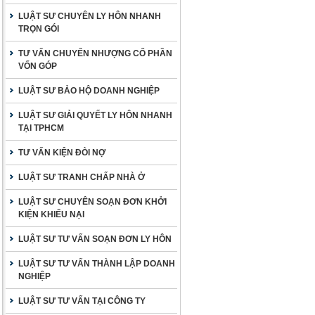
LUẬT SƯ CHUYÊN LY HÔN NHANH
TRỌN GÓI
TƯ VẤN CHUYỂN NHƯỢNG CỔ PHẦN
VỐN GÓP
LUẬT SƯ BẢO HỘ DOANH NGHIỆP
LUẬT SƯ GIẢI QUYẾT LY HÔN NHANH
TẠI TPHCM
TƯ VẤN KIỆN ĐÒI NỢ
LUẬT SƯ TRANH CHẤP NHÀ Ở
LUẬT SƯ CHUYÊN SOẠN ĐƠN KHỞI
KIỆN KHIẾU NẠI
LUẬT SƯ TƯ VẤN SOẠN ĐƠN LY HÔN
LUẬT SƯ TƯ VẤN THÀNH LẬP DOANH
NGHIỆP
LUẬT SƯ TƯ VẤN TẠI CÔNG TY