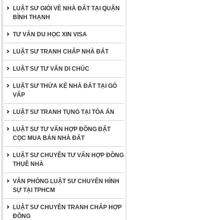
LUẬT SƯ GIỎI VỀ NHÀ ĐẤT TẠI QUẬN
BÌNH THẠNH
TƯ VẤN DU HỌC XIN VISA
LUẬT SƯ TRANH CHẤP NHÀ ĐẤT
LUẬT SƯ TƯ VẤN DI CHÚC
LUẬT SƯ THỪA KẾ NHÀ ĐẤT TẠI GÒ
VẤP
LUẬT SƯ TRANH TỤNG TẠI TÒA ÁN
LUẬT SƯ TƯ VẤN HỢP ĐỒNG ĐẶT
CỌC MUA BÁN NHÀ ĐẤT
LUẬT SƯ CHUYÊN TƯ VẤN HỢP ĐỒNG
THUÊ NHÀ
VĂN PHÒNG LUẬT SƯ CHUYÊN HÌNH
SỰ TẠI TPHCM
LUẬT SƯ CHUYÊN TRANH CHẤP HỢP
ĐỒNG