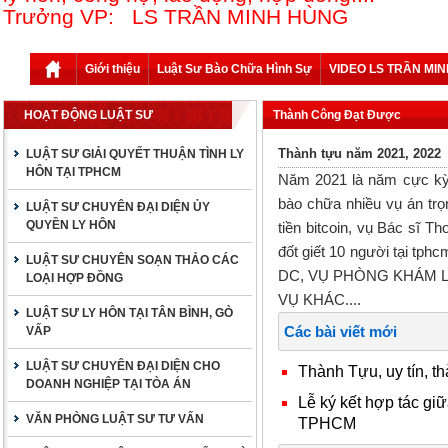
Trưởng VP: LS TRẦN MINH HÙNG
Giới thiệu
Luật Sư Bào Chữa Hình Sự
VIDEO LS TRẦN MI
HOẠT ĐỘNG LUẬT SƯ
Thành Công Đạt Được
Thành tựu năm 2021, 2022
LUẬT SƯ GIẢI QUYẾT THUẬN TÌNH LY
HÔN TẠI TPHCM
Năm 2021 là năm cực kỳ 
bào chữa nhiều vụ án tr
LUẬT SƯ CHUYÊN ĐẠI DIỆN ỦY
QUYỀN LY HÔN
tiền bitcoin, vụ Bác sĩ T
đốt giết 10 người tại tph
LUẬT SƯ CHUYÊN SOẠN THẢO CÁC
DC, VỤ PHÒNG KHÁM L
LOẠI HỢP ĐỒNG
VỤ KHÁC....
LUẬT SƯ LY HÔN TẠI TÂN BÌNH, GÒ
Các bài viết mới
VẤP
LUẬT SƯ CHUYÊN ĐẠI DIỆN CHO
Thành Tựu, uy tín, 
DOANH NGHIỆP TẠI TÒA ÁN
Lễ ký kết hợp tác g
VĂN PHÒNG LUẬT SƯ TƯ VẤN
TPHCM