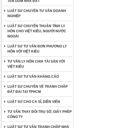
TÊN DÙM NHÀ ĐẤT
LUẬT SƯ CHUYÊN TƯ VẤN DOANH
NGHIỆP
LUẬT SƯ CHUYÊN THUẬN TÌNH LY
HÔN CHO VIỆT KIỀU, NGƯỜI NƯỚC
NGOÀI
LUẬT SƯ TƯ VẤN ĐƠN PHƯƠNG LY
HÔN VỚI VIỆT KIỀU
TƯ VẤN LY HÔN CHIA TÀI SẢN VỚI
VIỆT KIỀU
LUẬT SƯ TƯ VẤN KHÁNG CÁO
LUẬT SƯ CHUYÊN VỀ TRANH CHẤP
ĐẤT ĐAI TẠI TPHCM
LUẬT SƯ CHO CA SĨ, DIỄN VIÊN
TƯ VẤN THAY ĐỔI TRỤ SỞ, GIẤY PHÉP
CÔNG TY
LUẬT SƯ TƯ VẤN TRANH CHẤP NHÀ