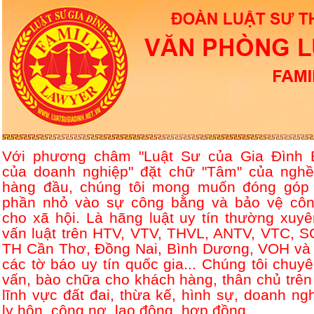
Với phương châm "Luật Sư của Gia Đình 
của doanh nghiệp" đặt chữ "Tâm" của nghề
hàng đầu, chúng tôi mong muốn đóng góp
phần nhỏ vào sự công bằng và bảo vệ côn
cho xã hội. Là hãng luật uy tín thường xuyê
vấn luật trên HTV, VTV, THVL, ANTV, VTC, S
TH Cần Thơ, Đồng Nai, Bình Dương, VOH và 
các tờ báo uy tín quốc gia... Chúng tôi chuyê
vấn, bào chữa cho khách hàng, thân chủ trên
lĩnh vực đất đai, thừa kế, hình sự, doanh ngh
ly hôn, công nợ, lao động, hợp đồng....