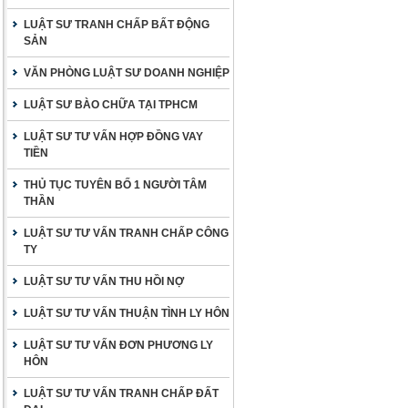
LUẬT SƯ TRANH CHẤP BẤT ĐỘNG
SẢN
VĂN PHÒNG LUẬT SƯ DOANH NGHIỆP
LUẬT SƯ BÀO CHỮA TẠI TPHCM
LUẬT SƯ TƯ VẤN HỢP ĐỒNG VAY
TIỀN
THỦ TỤC TUYÊN BỐ 1 NGƯỜI TÂM
THẦN
LUẬT SƯ TƯ VẤN TRANH CHẤP CÔNG
TY
LUẬT SƯ TƯ VẤN THU HỒI NỢ
LUẬT SƯ TƯ VẤN THUẬN TÌNH LY HÔN
LUẬT SƯ TƯ VẤN ĐƠN PHƯƠNG LY
HÔN
LUẬT SƯ TƯ VẤN TRANH CHẤP ĐẤT