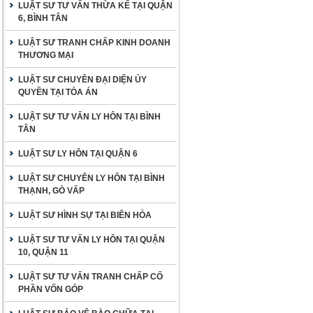
LUẬT SƯ TƯ VẤN THỪA KẾ TẠI QUẬN
6, BÌNH TÂN
LUẬT SƯ TRANH CHẤP KINH DOANH
THƯƠNG MẠI
LUẬT SƯ CHUYÊN ĐẠI DIỆN ỦY
QUYỀN TẠI TÒA ÁN
LUẬT SƯ TƯ VẤN LY HÔN TẠI BÌNH
TÂN
LUẬT SƯ LY HÔN TẠI QUẬN 6
LUẬT SƯ CHUYÊN LY HÔN TẠI BÌNH
THẠNH, GÒ VẤP
LUẬT SƯ HÌNH SỰ TẠI BIÊN HÒA
LUẬT SƯ TƯ VẤN LY HÔN TẠI QUẬN
10, QUẬN 11
LUẬT SƯ TƯ VẤN TRANH CHẤP CỐ
PHẦN VỐN GÓP