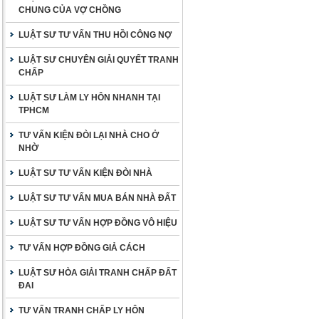
CHUNG CỦA VỢ CHỒNG
LUẬT SƯ TƯ VẤN THU HỒI CÔNG NỢ
LUẬT SƯ CHUYÊN GIẢI QUYẾT TRANH
CHẤP
LUẬT SƯ LÀM LY HÔN NHANH TẠI
TPHCM
TƯ VẤN KIỆN ĐÒI LẠI NHÀ CHO Ở
NHỜ
LUẬT SƯ TƯ VẤN KIỆN ĐÒI NHÀ
LUẬT SƯ TƯ VẤN MUA BÁN NHÀ ĐẤT
LUẬT SƯ TƯ VẤN HỢP ĐỒNG VÔ HIỆU
TƯ VẤN HỢP ĐỒNG GIẢ CÁCH
LUẬT SƯ HÒA GIẢI TRANH CHẤP ĐẤT
ĐAI
TƯ VẤN TRANH CHẤP LY HÔN