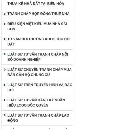
THỪA KẾ NHÀ ĐẤT TẠI BIÊN HÒA
TRANH CHẤP HỢP ĐỒNG THUÊ NHÀ
ĐIỀU KIỆN VIỆT KIỀU MUA NHÀ SÀI
GÒN
TƯ VẤN BỒI THƯỜNG KHI BỊ THU HỒI
ĐẤT
LUẬT SƯ TƯ VẤN TRANH CHẤP NỘI
BỘ DOANH NGHIỆP
LUẬT SƯ CHUYÊN TRANH CHẤP MUA
BÁN CĂN HỘ CHUNG CƯ
LUẬT SƯ TRÊN TRUYỀN HÌNH VÀ BÁO
CHÍ
LUẬT SƯ TƯ VẤN ĐĂNG KÝ NHÃN
HIỆU LOGO ĐỘC QUYỀN
LUẬT SƯ TƯ VẤN TRANH CHẤP LAO
ĐỘNG