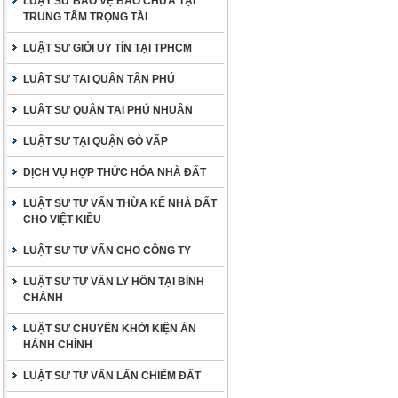
LUẬT SƯ BẢO VỆ BÀO CHỮA TẠI
TRUNG TÂM TRỌNG TÀI
LUẬT SƯ GIỎI UY TÍN TẠI TPHCM
LUẬT SƯ TẠI QUẬN TÂN PHÚ
LUẬT SƯ QUẬN TẠI PHÚ NHUẬN
LUẬT SƯ TẠI QUẬN GÒ VẤP
DỊCH VỤ HỢP THỨC HÓA NHÀ ĐẤT
LUẬT SƯ TƯ VẤN THỪA KẾ NHÀ ĐẤT
CHO VIỆT KIỀU
LUẬT SƯ TƯ VẤN CHO CÔNG TY
LUẬT SƯ TƯ VẤN LY HÔN TẠI BÌNH
CHÁNH
LUẬT SƯ CHUYÊN KHỞI KIỆN ÁN
HÀNH CHÍNH
LUẬT SƯ TƯ VẤN LẤN CHIẾM ĐẤT