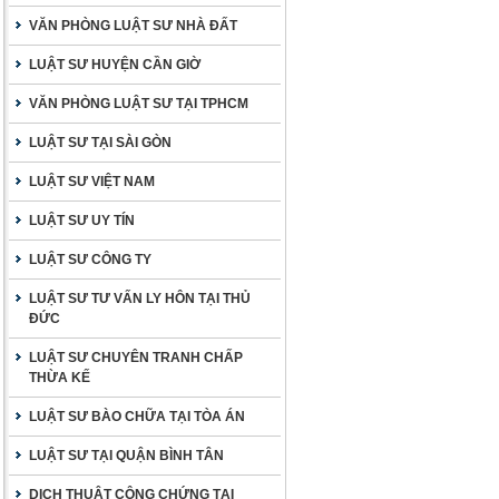
VĂN PHÒNG LUẬT SƯ NHÀ ĐẤT
LUẬT SƯ HUYỆN CẦN GIỜ
VĂN PHÒNG LUẬT SƯ TẠI TPHCM
LUẬT SƯ TẠI SÀI GÒN
LUẬT SƯ VIỆT NAM
LUẬT SƯ UY TÍN
LUẬT SƯ CÔNG TY
LUẬT SƯ TƯ VẤN LY HÔN TẠI THỦ
ĐỨC
LUẬT SƯ CHUYÊN TRANH CHẤP
THỪA KẾ
LUẬT SƯ BÀO CHỮA TẠI TÒA ÁN
LUẬT SƯ TẠI QUẬN BÌNH TÂN
DỊCH THUẬT CÔNG CHỨNG TẠI