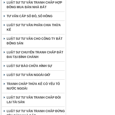
LUẬT SƯ TƯ VẤN TRANH CHẤP HỢP
ĐỒNG MUA BÁN NHÀ ĐẤT
TƯ VẤN CẤP SỔ ĐỎ, SỔ HỒNG
LUẬT SƯ TƯ VẤN PHÂN CHIA THỪA
KẾ
LUẬT SƯ TƯ VẤN CHO CÔNG TY BẤT
ĐỘNG SẢN
LUẬT SƯ CHUYÊN TRANH CHẤP ĐẤT
ĐAI TẠI BÌNH CHÁNH
LUẬT SƯ BÀO CHỮA HÌNH SỰ
LUẬT SƯ TƯ VẤN NGOÀI GIỜ
TRANH CHẤP THỪA KẾ CÓ YẾU TỐ
NƯỚC NGOÀI
LUẬT SƯ TƯ VẤN TRANH CHẤP ĐÒI
LẠI TÀI SẢN
LUẬT SƯ TƯ VẤN TRANH CHẤP ĐỨNG