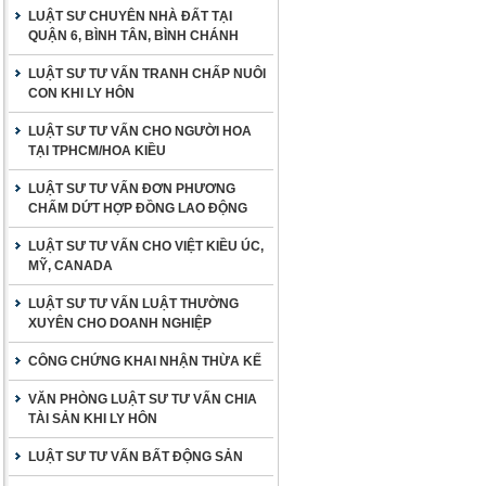
LUẬT SƯ CHUYÊN NHÀ ĐẤT TẠI
QUẬN 6, BÌNH TÂN, BÌNH CHÁNH
LUẬT SƯ TƯ VẤN TRANH CHẤP NUÔI
CON KHI LY HÔN
LUẬT SƯ TƯ VẤN CHO NGƯỜI HOA
TẠI TPHCM/HOA KIỀU
LUẬT SƯ TƯ VẤN ĐƠN PHƯƠNG
CHẤM DỨT HỢP ĐỒNG LAO ĐỘNG
LUẬT SƯ TƯ VẤN CHO VIỆT KIỀU ÚC,
MỸ, CANADA
LUẬT SƯ TƯ VẤN LUẬT THƯỜNG
XUYÊN CHO DOANH NGHIỆP
CÔNG CHỨNG KHAI NHẬN THỪA KẾ
VĂN PHÒNG LUẬT SƯ TƯ VẤN CHIA
TÀI SẢN KHI LY HÔN
LUẬT SƯ TƯ VẤN BẤT ĐỘNG SẢN