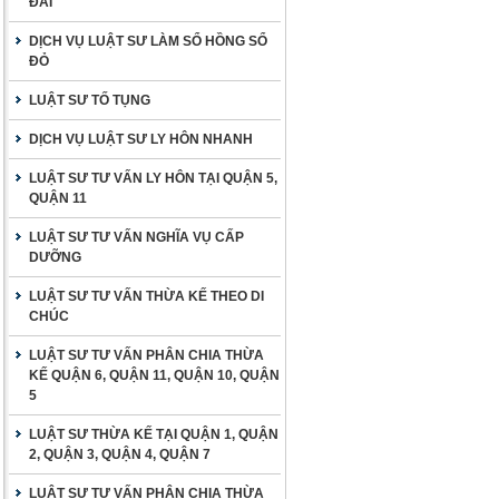
ĐAI
DỊCH VỤ LUẬT SƯ LÀM SỔ HỒNG SỔ
ĐỎ
LUẬT SƯ TỐ TỤNG
DỊCH VỤ LUẬT SƯ LY HÔN NHANH
LUẬT SƯ TƯ VẤN LY HÔN TẠI QUẬN 5,
QUẬN 11
LUẬT SƯ TƯ VẤN NGHĨA VỤ CẤP
DƯỠNG
LUẬT SƯ TƯ VẤN THỪA KẾ THEO DI
CHÚC
LUẬT SƯ TƯ VẤN PHÂN CHIA THỪA
KẾ QUẬN 6, QUẬN 11, QUẬN 10, QUẬN
5
LUẬT SƯ THỪA KẾ TẠI QUẬN 1, QUẬN
2, QUẬN 3, QUẬN 4, QUẬN 7
LUẬT SƯ TƯ VẤN PHÂN CHIA THỪA