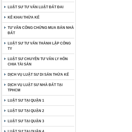
LUẬT SƯ TƯ VẤN LUẬT ĐẤT ĐAI
KÊ KHAI THỪA KẾ
TƯ VẤN CÔNG CHỨNG MUA BÁN NHÀ
ĐẤT
LUẬT SƯ TƯ VẤN THÀNH LẬP CÔNG
TY
LUẬT SƯ CHUYÊN TƯ VẤN LY HÔN
CHIA TÀI SẢN
DỊCH VỤ LUẬT SƯ DI SẢN THỪA KẾ
DỊCH VỤ LUẬT SƯ NHÀ ĐẤT TẠI
TPHCM
LUẬT SƯ TẠI QUẬN 1
LUẬT SƯ TẠI QUẬN 2
LUẬT SƯ TẠI QUẬN 3
LUẬT SƯ TẠI QUẬN 4