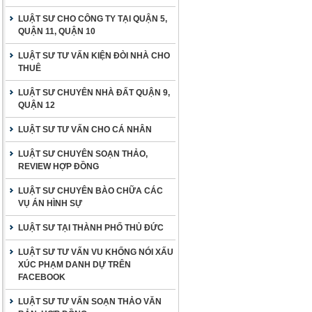
LUẬT SƯ CHO CÔNG TY TẠI QUẬN 5,
QUẬN 11, QUẬN 10
LUẬT SƯ TƯ VẤN KIỆN ĐÒI NHÀ CHO
THUÊ
LUẬT SƯ CHUYÊN NHÀ ĐẤT QUẬN 9,
QUẬN 12
LUẬT SƯ TƯ VẤN CHO CÁ NHÂN
LUẬT SƯ CHUYÊN SOẠN THẢO,
REVIEW HỢP ĐỒNG
LUẬT SƯ CHUYÊN BÀO CHỮA CÁC
VỤ ÁN HÌNH SỰ
LUẬT SƯ TẠI THÀNH PHỐ THỦ ĐỨC
LUẬT SƯ TƯ VẤN VU KHỐNG NÓI XẤU
XÚC PHẠM DANH DỰ TRÊN
FACEBOOK
LUẬT SƯ TƯ VẤN SOẠN THẢO VĂN