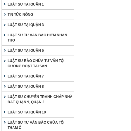
LUẬT SƯ TẠI QUẬN 1
TIN TỨC NÓNG
LUẬT SƯ TẠI QUẬN 3
LUẬT SƯ TƯ VẤN BẢO HIỂM NHÂN
THỌ
LUẬT SƯ TẠI QUẬN 5
LUẬT SƯ BÀO CHỮA TƯ VẤN TỘI
CƯỠNG ĐOẠT TÀI SẢN
LUẬT SƯ TẠI QUẬN 7
LUẬT SƯ TẠI QUẬN 8
LUẬT SƯ CHUYÊN TRANH CHẤP NHÀ
ĐẤT QUẬN 9, QUẬN 2
LUẬT SƯ TẠI QUẬN 10
LUẬT SƯ TƯ VẤN BÀO CHỮA TỘI
THAM Ô