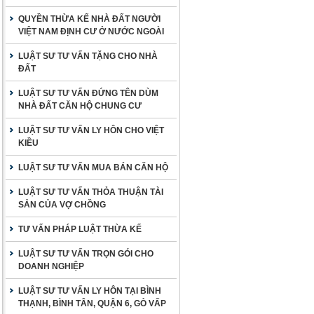
QUYỀN THỪA KẾ NHÀ ĐẤT NGƯỜI
VIỆT NAM ĐỊNH CƯ Ở NƯỚC NGOÀI
LUẬT SƯ TƯ VẤN TẶNG CHO NHÀ
ĐẤT
LUẬT SƯ TƯ VẤN ĐỨNG TÊN DÙM
NHÀ ĐẤT CĂN HỘ CHUNG CƯ
LUẬT SƯ TƯ VẤN LY HÔN CHO VIỆT
KIỀU
LUẬT SƯ TƯ VẤN MUA BÁN CĂN HỘ
LUẬT SƯ TƯ VẤN THỎA THUẬN TÀI
SẢN CỦA VỢ CHỒNG
TƯ VẤN PHÁP LUẬT THỪA KẾ
LUẬT SƯ TƯ VẤN TRỌN GÓI CHO
DOANH NGHIỆP
LUẬT SƯ TƯ VẤN LY HÔN TẠI BÌNH
THẠNH, BÌNH TÂN, QUẬN 6, GÒ VẤP