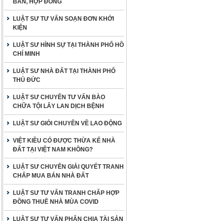
BẢN, HỢP ĐỒNG
LUẬT SƯ TƯ VẤN SOẠN ĐƠN KHỞI
KIỆN
LUẬT SƯ HÌNH SỰ TẠI THÀNH PHỐ HỒ
CHÍ MINH
LUẬT SƯ NHÀ ĐẤT TẠI THÀNH PHỐ
THỦ ĐỨC
LUẬT SƯ CHUYÊN TƯ VẤN BÀO
CHỮA TỘI LÂY LAN DỊCH BỆNH
LUẬT SƯ GIỎI CHUYÊN VỀ LAO ĐỘNG
VIỆT KIỀU CÓ ĐƯỢC THỪA KẾ NHÀ
ĐẤT TẠI VIỆT NAM KHÔNG?
LUẬT SƯ CHUYÊN GIẢI QUYẾT TRANH
CHẤP MUA BÁN NHÀ ĐẤT
LUẬT SƯ TƯ VẤN TRANH CHẤP HỢP
ĐỒNG THUÊ NHÀ MÙA COVID
LUẬT SƯ TƯ VẤN PHÂN CHIA TÀI SẢN