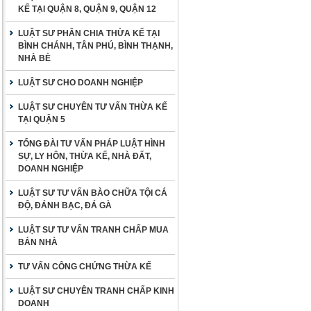
KẾ TẠI QUẬN 8, QUẬN 9, QUẬN 12
LUẬT SƯ PHÂN CHIA THỪA KẾ TẠI
BÌNH CHÁNH, TÂN PHÚ, BÌNH THẠNH,
NHÀ BÈ
LUẬT SƯ CHO DOANH NGHIỆP
LUẬT SƯ CHUYÊN TƯ VẤN THỪA KẾ
TẠI QUẬN 5
TỔNG ĐÀI TƯ VẤN PHÁP LUẬT HÌNH
SỰ, LY HÔN, THỪA KẾ, NHÀ ĐẤT,
DOANH NGHIỆP
LUẬT SƯ TƯ VẤN BÀO CHỮA TỘI CÁ
ĐỘ, ĐÁNH BẠC, ĐÁ GÀ
LUẬT SƯ TƯ VẤN TRANH CHẤP MUA
BÁN NHÀ
TƯ VẤN CÔNG CHỨNG THỪA KẾ
LUẬT SƯ CHUYÊN TRANH CHẤP KINH
DOANH