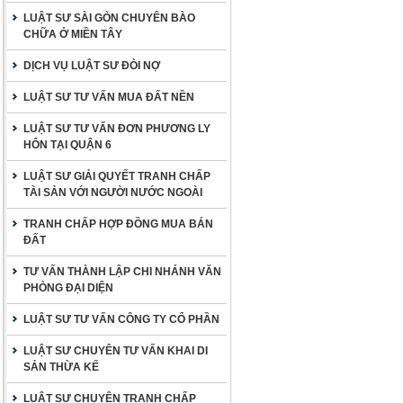
LUẬT SƯ SÀI GÒN CHUYÊN BÀO
CHỮA Ở MIỀN TÂY
DỊCH VỤ LUẬT SƯ ĐÒI NỢ
LUẬT SƯ TƯ VẤN MUA ĐẤT NỀN
LUẬT SƯ TƯ VẤN ĐƠN PHƯƠNG LY
HÔN TẠI QUẬN 6
LUẬT SƯ GIẢI QUYẾT TRANH CHẤP
TÀI SẢN VỚI NGƯỜI NƯỚC NGOÀI
TRANH CHẤP HỢP ĐỒNG MUA BÁN
ĐẤT
TƯ VẤN THÀNH LẬP CHI NHÁNH VĂN
PHÒNG ĐẠI DIỆN
LUẬT SƯ TƯ VẤN CÔNG TY CỔ PHẦN
LUẬT SƯ CHUYÊN TƯ VẤN KHAI DI
SẢN THỪA KẾ
LUẬT SƯ CHUYÊN TRANH CHẤP