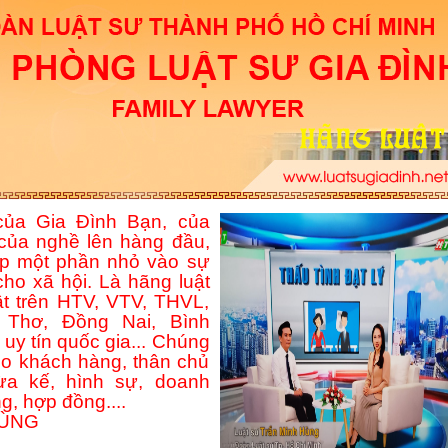
ủa Gia Đình Bạn, của
của nghề lên hàng đầu,
p một phần nhỏ vào sự
ho xã hội. Là hãng luật
ật trên HTV, VTV, THVL,
Thơ, Đồng Nai, Bình
uy tín quốc gia... Chúng
ho khách hàng, thân chủ
hừa kế, hình sự, doanh
g, hợp đồng....
HÙNG