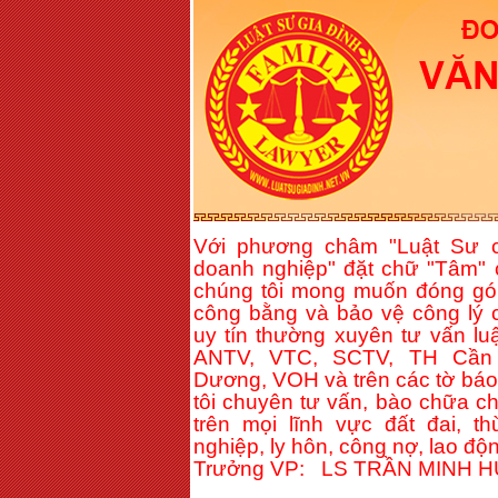
Với phương châm "Luật Sư c
doanh nghiệp" đặt chữ "Tâm" 
chúng tôi mong muốn đóng gó
công bằng và bảo vệ công lý c
uy tín thường xuyên tư vấn lu
ANTV, VTC, SCTV, TH Cần 
Dương, VOH và trên các tờ báo 
tôi chuyên tư vấn, bào chữa c
trên mọi lĩnh vực đất đai, t
nghiệp, ly hôn, công nợ, lao độn
Trưởng VP: LS TRẦN MINH 