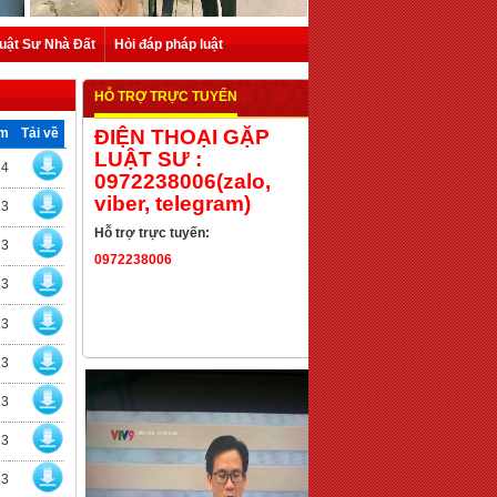
uật Sư Nhà Đất
Hỏi đáp pháp luật
HỖ TRỢ TRỰC TUYẾN
êm
Tải về
ĐIỆN THOẠI GẶP
LUẬT SƯ :
14
0972238006(zalo,
viber, telegram)
13
Hỗ trợ trực tuyến:
13
0972238006
13
13
13
13
13
13