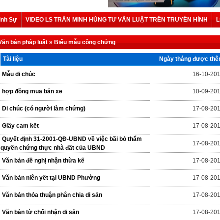
ình Sự
VIDEO LS TRẦN MINH HÙNG TƯ VẤN LUẬT TRÊN TRUYỀN HÌNH
L
Văn bản pháp luật
»
Biểu mẫu công chứng
Tài liệu
Ngày tháng được th
Mẫu di chúc
16-10-20
hợp đồng mua bán xe
10-09-20
Di chúc (có người làm chứng)
17-08-20
Giấy cam kết
17-08-20
Quyết định 31-2001-QĐ-UBND về việc bãi bỏ thẩm
17-08-20
quyền chứng thực nhà đất của UBND
Văn bản đề nghị nhận thừa kế
17-08-20
Văn bản niên yết tại UBND Phường
17-08-20
Văn bản thỏa thuận phân chia di sản
17-08-20
Văn bản từ chối nhận di sản
17-08-20